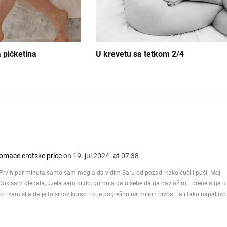
 pičketina
U krevetu sa tetkom 2/4
 domace erotske price
on 19. jul 2024. at 07:38
 Prvih par minuta samo sam mogla da vidim Saru od pozadi kako čuči i puši. Moj
ta. Dok sam gledala, uzela sam dildo, gurnula ga u sebe da ga navlažim, i prenela ga u
i zamišlja da je to sinov kurac. To je pogrešno na milion nivoa… ali tako napaljivo