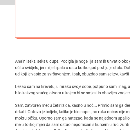
Analni seks, seks u dupe. Podigla je noge i ja sam ih uhvatio oko g
očito svidjelo, jer mi je trpala u usta koliko god prstiju je stalo.
ud koji je vapio za svršavanjem. Ipak, obuzdao sam se izvukavši g
Ležao sam na krevetu, u mraku svoje sobe, potpuno sam i nag, a k
bilo kakvog vrućeg otvora u kojem bi se smjestio obavijen znoj
Sam, zatvoren među četiri zida, kasno u noći… Primio sam ga d
drkati. Gotovo je boljelo, koliko je bio napet, no ruka noćas nije m
mokru pičku. Uporno sam ga natezao, kada se najednom upalilo s
me u tolikoj mjeri da sam ostao nepomičan s kurcem u ruci zurit