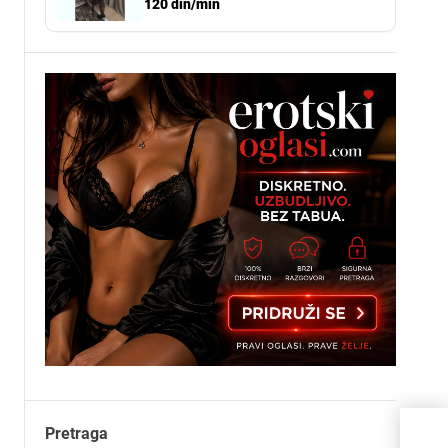
120 din/min
Pretraga