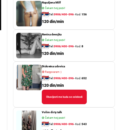
Napaljena Milf
🟢
Čekam tvoj poziv!
Tel:
0906/400-096
- Kod:
156
120 din/min
Nevina devojka
🟢
Čekam tvoj poziv!
Tel:
0906/400-096
- Kod:
8
120 din/min
Diskretna udovica
🔴
Razgovaram :)
Tel:
0906/400-096
- Kod:
652
120 din/min
Obavijesti me kada se oslobodi
Volim dirty talk
🟢
Čekam tvoj poziv!
Tel:
0906/400-096
- Kod:
543