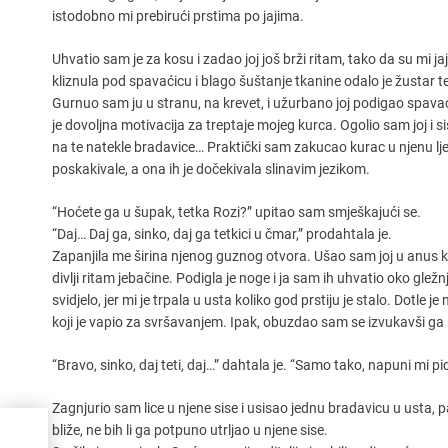
istodobno mi prebirući prstima po jajima.
Uhvatio sam je za kosu i zadao joj još brži ritam, tako da su mi j
kliznula pod spavaćicu i blago šuštanje tkanine odalo je žustar 
Gurnuo sam ju u stranu, na krevet, i užurbano joj podigao spavaći
je dovoljna motivacija za treptaje mojeg kurca. Ogolio sam joj i 
na te natekle bradavice… Praktički sam zakucao kurac u njenu ljep
poskakivale, a ona ih je dočekivala slinavim jezikom.
“Hoćete ga u šupak, tetka Rozi?” upitao sam smješkajući se.
“Daj… Daj ga, sinko, daj ga tetkici u čmar,” prodahtala je.
Zapanjila me širina njenog guznog otvora. Ušao sam joj u anus
divlji ritam jebačine. Podigla je noge i ja sam ih uhvatio oko gležnj
svidjelo, jer mi je trpala u usta koliko god prstiju je stalo. Dotle
koji je vapio za svršavanjem. Ipak, obuzdao sam se izvukavši ga n
“Bravo, sinko, daj teti, daj…” dahtala je. “Samo tako, napuni mi 
Zagnjurio sam lice u njene sise i usisao jednu bradavicu u usta, pa j
bliže, ne bih li ga potpuno utrljao u njene sise.