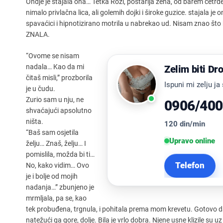
Ondje je stajala ona… Tetka Rozi, postarija žena, od barem četrde
nimalo privlačna lica, ali golemih dojki i široke guzice. stajala je 
spavaćici i hipnotizirano motrila u nabrekao ud. Nisam znao što 
ZNALA.
“Ovome se nisam
nadala… Kao da mi
Zelim biti Dro
čitaš misli,” prozborila
Ispuni mi zelju j
je u čudu.
Zurio sam u nju, ne
0906/400
shvaćajući apsolutno
ništa.
120 din/min
“Baš sam osjetila
Upravo online
želju… Znaš, želju… I
pomislila, možda bi ti…
Telefon
No, kako vidim… Ovo
je i bolje od mojih
nadanja…” zbunjeno je
mrmljala, pa se, kao
tek probuđena, trgnula, i pohitala prema mom krevetu. Gotovo d
natežući ga gore, dolje. Bila je vrlo dobra. Njene usne klizile su 