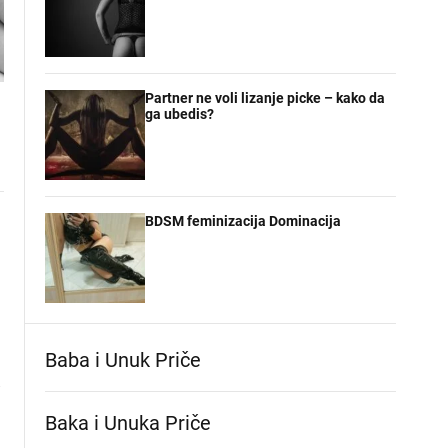
Partner ne voli lizanje picke – kako da
ga ubedis?
BDSM feminizacija Dominacija
Baba i Unuk Priče
.
Baka i Unuka Pričе