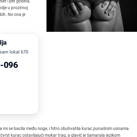
set i pet godina,
ondje u prozirnoj
bih. No ona je
lja
a sam lokal 670
-096
a mi se bacila među noge, i hitro obuhvatila kurac punašnim usnama
uz čvrst kurac ostavljajući mokar trag, a glavić je šamarala jezikom