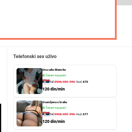
Telefonski sex uživo
Una seks Matorke
🟢
Čekam tvoj poziv!
Tel:
0906/400-096
- Kod:
670
120 din/min
Usamljena u braku
🟢
Čekam tvoj poziv!
Tel:
0906/400-096
- Kod:
677
120 din/min