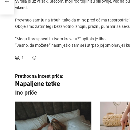
Svršila je uz vrisak. Srećom, moji roditelji nisu bili ovdje, već na
vikend.
Prevrnuo sam ju na trbuh, tako da mi se pred očima rasprostrijel
Oboje smo zatim legli bezživotno, znojni, prazni, puni mirisa seks
“Mogu li prespavati u tvom krevetu?” upitala je tiho.
“Jasno, da možete,” nasmiješio sam se i utrpao joj omlohavjeli ku
1
Prethodna incest priča:
K
Napaljene tetke
r
Inc priče
e
t
a