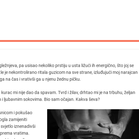
ležnjeva, pa usisao nekoliko prstiju u usta ližući ih energično, što joj se
 Dotle je nekontrolirano ritala guzicom na sve strane, izluđujući moj narajcan
a na čas i vrativši ga u njenu žednu pičku.
urac mi nije dao da spavam. Tvrd i žilav, drhtao mi je na trbuhu, željan
em i ljubavnim sokovima. Bio sam očajan. Kakva ševa?
esnicom i pokušao
ogla zamijeniti
vjetlo iznenadivši
i prema vratima.