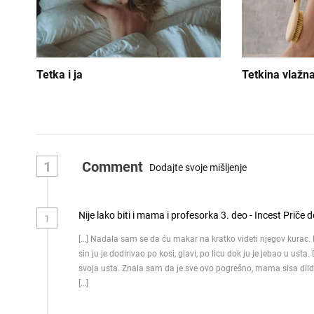
n
j
e
Tetka i ja
Tetkina vlažna
č
l
a
n
1
Comment
Dodajte svoje mišljenje
k
Nije lako biti i mama i profesorka 3. deo - Incest Priče
a
1
[…] Nadala sam se da ću makar na kratko videti njegov kurac.
sin ju je dodirivao po kosi, glavi, po licu dok ju je jebao u us
svoja usta. Znala sam da je sve ovo pogrešno, mama sisa dildo 
[…]