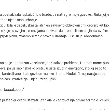
aja poskakivala lupkajući ju u bradu, pa natrag, o moje guzove… Ruka joj je
tempo njene masturbacije.
cu. Bila je debeljuškasta, ali njen savršeno oblikovan crni četverokut bio
sise koje su svojim dimenzijama pozivale da uronim licem u njih, da svršim
ljivu pičku, izmamivši iz nje provalu dahtaja. Sise su joj abnormalno
 kao da je podmazan vazelinom, bez ikakvih problema, i odmah nametnuo
eva, pa usisao nekoliko prstiju u usta ližući ih energično, što joj se očito
 je nekontrolirano ritala guzicom na sve strane, izluđujući moj narajcan ud
a čas i vrativši ga u njenu žednu pičku.
picu, taaaakooo…”
u stao grickati i istezati. Stenjala je kao životinja privlačeći moje lice još