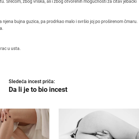
 putu. Srećom, zbog vriska, ali i zbog otvorenih mogućnosti za čitav jebački
a njena bujna guzica, pa prodrkao malo i svršio joj po proširenom čmaru.
a.
rac u usta.
Sledeća incest priča:
Da li je to bio incest