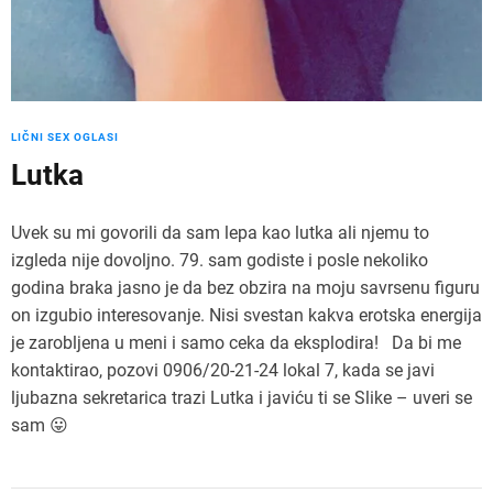
LIČNI SEX OGLASI
Lutka
Uvek su mi govorili da sam lepa kao lutka ali njemu to
izgleda nije dovoljno. 79. sam godiste i posle nekoliko
godina braka jasno je da bez obzira na moju savrsenu figuru
on izgubio interesovanje. Nisi svestan kakva erotska energija
je zarobljena u meni i samo ceka da eksplodira! Da bi me
kontaktirao, pozovi 0906/20-21-24 lokal 7, kada se javi
ljubazna sekretarica trazi Lutka i javiću ti se Slike – uveri se
sam 😛