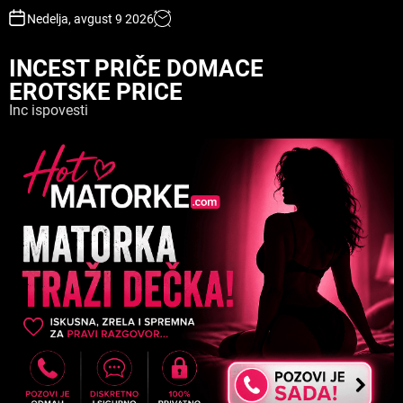
S
Nedelja, avgust 9 2026
k
i
INCEST PRIČE DOMACE
p
EROTSKE PRICE
t
o
Inc ispovesti
c
o
n
t
e
n
t