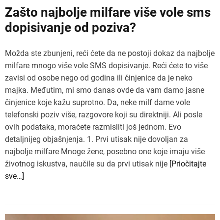
Zašto najbolje milfare više vole sms
dopisivanje od poziva?
Možda ste zbunjeni, reći ćete da ne postoji dokaz da najbolje
milfare mnogo više vole SMS dopisivanje. Reći ćete to više
zavisi od osobe nego od godina ili činjenice da je neko
majka. Međutim, mi smo danas ovde da vam damo jasne
činjenice koje kažu suprotno. Da, neke milf dame vole
telefonski poziv više, razgovore koji su direktniji. Ali posle
ovih podataka, moraćete razmisliti još jednom. Evo
detaljnijeg objašnjenja. 1. Prvi utisak nije dovoljan za
najbolje milfare Mnoge žene, posebno one koje imaju više
životnog iskustva, naučile su da prvi utisak nije
[Priočitajte
sve…]