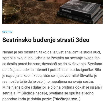
SESTRE
Sestrinsko buđenje strasti 3deo
Nenad je bio odsutan, tako da je Svetlana, čim je stigla kući,
zgrabila svoj dildo i jebala se žestoko na sećanje svega što
se desilo pored bazena, dovodeći se do svršavanja. Svetlana
odlučuje da ode na internet i potraži razne seks igračke. Bila
je napaljena kao nikada, više se nije dvoumila! Shvatila je
realnost a to je da je ozbiljno napaljena na svoju sestru.
Miris njene pičke i dalje joj je bio na prstima dok ih je sisala i
setnjala. ** Sledeće nedelje, Svetlana se opuštala jedno
popodne kada je dobila poziv:
[Priočitajte sve…]