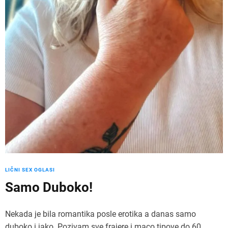
LIČNI SEX OGLASI
Samo Duboko!
Nekada je bila romantika posle erotika a danas samo
duboko i jako. Pozivam sve frajere i maco tipove do 60