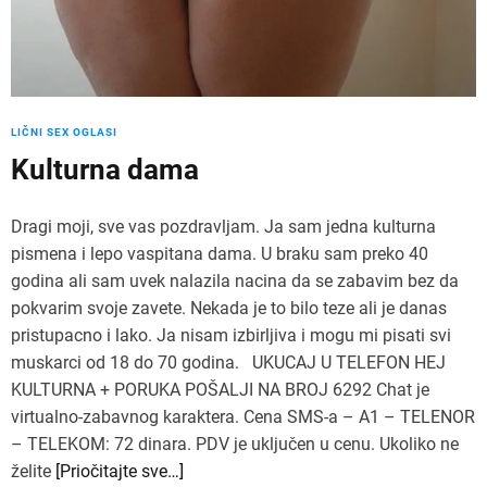
LIČNI SEX OGLASI
Kulturna dama
Dragi moji, sve vas pozdravljam. Ja sam jedna kulturna
pismena i lepo vaspitana dama. U braku sam preko 40
godina ali sam uvek nalazila nacina da se zabavim bez da
pokvarim svoje zavete. Nekada je to bilo teze ali je danas
pristupacno i lako. Ja nisam izbirljiva i mogu mi pisati svi
muskarci od 18 do 70 godina. UKUCAJ U TELEFON HEJ
KULTURNA + PORUKA POŠALJI NA BROJ 6292 Chat je
virtualno-zabavnog karaktera. Cena SMS-a – A1 – TELENOR
– TELEKOM: 72 dinara. PDV je uključen u cenu. Ukoliko ne
želite
[Priočitajte sve…]