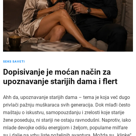
SEKS SAVETI
Dopisivanje je moćan način za
upoznavanje starijih dama i flert
Ahh da, upoznavanje starijih dama – tema je koja već dugo
privlači pažnju muškaraca svih generacija. Dok mlađi često
maštaju o iskustvu, samopouzdanju i zrelosti koje starije
žene poseduju, ni stariji ne ostaju ravnodušni. Naprotiv, iako
mlade devojke odišu energijom i željom, popularne milfare
su i dalje na vrhu liste poželjnih avantura. Možda su „klinke“