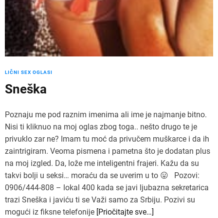
LIČNI SEX OGLASI
Sneška
Poznaju me pod raznim imenima ali ime je najmanje bitno.
Nisi ti kliknuo na moj oglas zbog toga.. nešto drugo te je
privuklo zar ne? Imam tu moć da privučem muškarce i da ih
zaintrigiram. Veoma pismena i pametna što je dodatan plus
na moj izgled. Da, lože me inteligentni frajeri. Kažu da su
takvi bolji u seksi… moraću da se uverim u to 😛 Pozovi:
0906/444-808 – lokal 400 kada se javi ljubazna sekretarica
trazi Sneška i javiću ti se Važi samo za Srbiju. Pozivi su
mogući iz fiksne telefonije
[Priočitajte sve…]