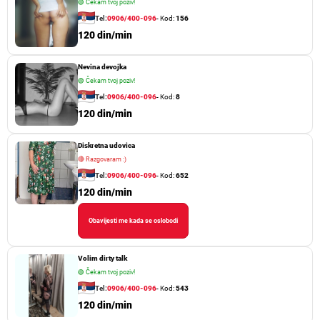
🟢
Čekam tvoj poziv!
l
Tel:
0906/400-096
- Kod:
156
120 din/min
a
n
Nevina devojka
🟢
Čekam tvoj poziv!
a
Tel:
0906/400-096
- Kod:
8
k
120 din/min
a
Diskretna udovica
🔴
Razgovaram :)
Tel:
0906/400-096
- Kod:
652
120 din/min
Obavijesti me kada se oslobodi
Volim dirty talk
🟢
Čekam tvoj poziv!
Tel:
0906/400-096
- Kod:
543
120 din/min