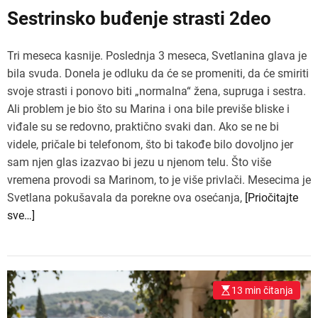
Sestrinsko buđenje strasti 2deo
Tri meseca kasnije. Poslednja 3 meseca, Svetlanina glava je
bila svuda. Donela je odluku da će se promeniti, da će smiriti
svoje strasti i ponovo biti „normalna“ žena, supruga i sestra.
Ali problem je bio što su Marina i ona bile previše bliske i
viđale su se redovno, praktično svaki dan. Ako se ne bi
videle, pričale bi telefonom, što bi takođe bilo dovoljno jer
sam njen glas izazvao bi jezu u njenom telu. Što više
vremena provodi sa Marinom, to je više privlači. Mesecima je
Svetlana pokušavala da porekne ova osećanja,
[Priočitajte
sve…]
13 min čitanja