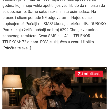
godina koji imaju veliki apetit i jos veci libido da mi pisu i da
se upoznamo. Samo seks i seks i nista osim seksa. Na
bracne i slicne ponude NE odgovaram. Hajde da se
dopisujemo? Pošalji mi SMS! Ukucaj u telefon HEJ DUBOKO
Poruku koju želiš i pošalji na broj 6292 Chat je virtualno-
zabavnog karaktera. Cena SMS-a – A1 – TELENOR –
TELEKOM: 72 dinara. PDV je uključen u cenu. Ukoliko
[Priočitajte sve…]
4 min čitanja