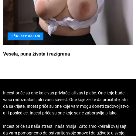
LIČNI SEX OGLASI
Vesela, puna života i razigrana
Z
Incest priče su one koje vas privlače, ali vas i plaše. One koje bude
vašu radoznalost, ali i vašu savest. One koje želite da pročitate, ali i
da sakrijete. Incest priče su one koje vam mogu doneti zadovoljstvo,
ali i posledice. Incest priče su one koje se ne zaboravljaju lako.
Incest priče su naša strast i naša misija. Zato smo kreirali ovaj sajt,
da vam pomognemo da ostvarite svoje snove i da uživate u svojoj