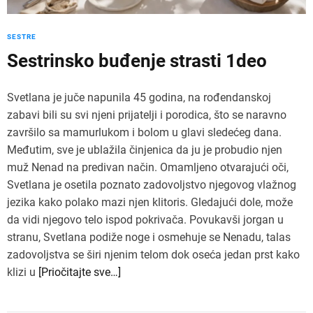
SESTRE
Sestrinsko buđenje strasti 1deo
Svetlana je juče napunila 45 godina, na rođendanskoj
zabavi bili su svi njeni prijatelji i porodica, što se naravno
završilo sa mamurlukom i bolom u glavi sledećeg dana.
Međutim, sve je ublažila činjenica da ju je probudio njen
muž Nenad na predivan način. Omamljeno otvarajući oči,
Svetlana je osetila poznato zadovoljstvo njegovog vlažnog
jezika kako polako mazi njen klitoris. Gledajući dole, može
da vidi njegovo telo ispod pokrivača. Povukavši jorgan u
stranu, Svetlana podiže noge i osmehuje se Nenadu, talas
zadovoljstva se širi njenim telom dok oseća jedan prst kako
klizi u
[Priočitajte sve…]