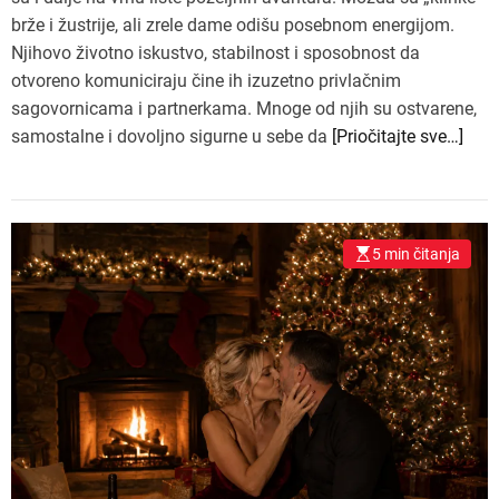
brže i žustrije, ali zrele dame odišu posebnom energijom.
Njihovo životno iskustvo, stabilnost i sposobnost da
otvoreno komuniciraju čine ih izuzetno privlačnim
sagovornicama i partnerkama. Mnoge od njih su ostvarene,
samostalne i dovoljno sigurne u sebe da
[Priočitajte sve…]
5 min čitanja