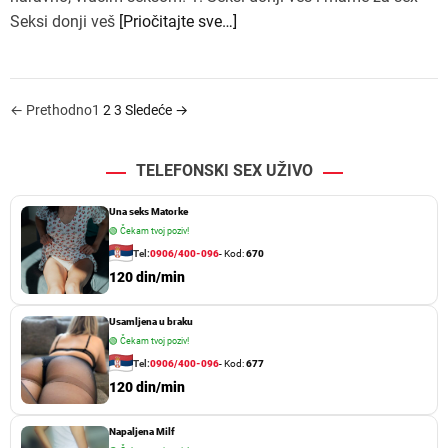
Seksi donji veš
[Priočitajte sve…]
P
←
Prethodno
1
2
3
Sledeće
→
a
TELEFONSKI SEX UŽIVO
g
i
Una seks Matorke
🟢
Čekam tvoj poziv!
n
Tel:
0906/400-096
- Kod:
670
a
120 din/min
c
Usamljena u braku
i
🟢
Čekam tvoj poziv!
Tel:
0906/400-096
- Kod:
677
j
120 din/min
a
Napaljena Milf
č