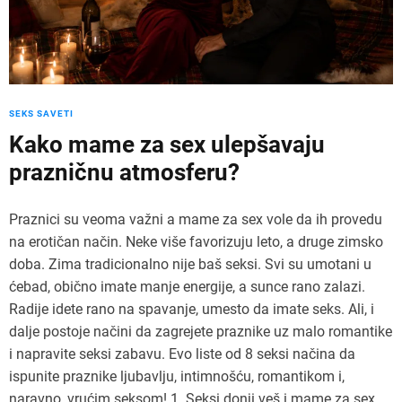
SEKS SAVETI
Kako mame za sex ulepšavaju
prazničnu atmosferu?
Praznici su veoma važni a mame za sex vole da ih provedu
na erotičan način. Neke više favorizuju leto, a druge zimsko
doba. Zima tradicionalno nije baš seksi. Svi su umotani u
ćebad, obično imate manje energije, a sunce rano zalazi.
Radije idete rano na spavanje, umesto da imate seks. Ali, i
dalje postoje načini da zagrejete praznike uz malo romantike
i napravite seksi zabavu. Evo liste od 8 seksi načina da
ispunite praznike ljubavlju, intimnošću, romantikom i,
naravno, vrućim seksom! 1. Seksi donji veš i mame za sex