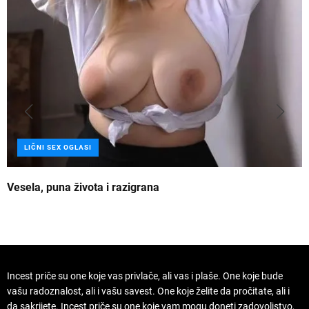
LIČNI SEX OGLASI
Vesela, puna života i razigrana
Z
Incest priče su one koje vas privlače, ali vas i plaše. One koje bude
vašu radoznalost, ali i vašu savest. One koje želite da pročitate, ali i
da sakrijete. Incest priče su one koje vam mogu doneti zadovoljstvo,