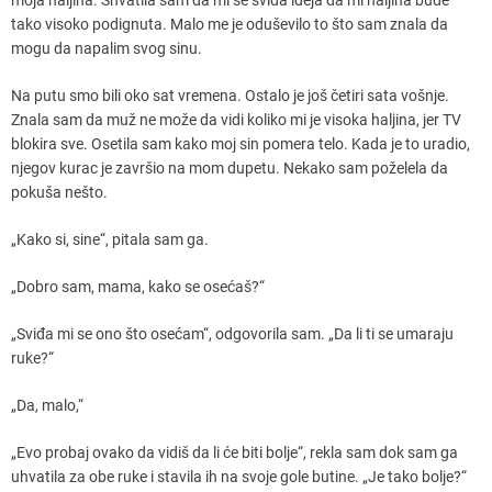
tako visoko podignuta. Malo me je oduševilo to što sam znala da
mogu da napalim svog sinu.
Na putu smo bili oko sat vremena. Ostalo je još četiri sata vošnje.
Znala sam da muž ne može da vidi koliko mi je visoka haljina, jer TV
blokira sve. Osetila sam kako moj sin pomera telo. Kada je to uradio,
njegov kurac je završio na mom dupetu. Nekako sam poželela da
pokuša nešto.
„Kako si, sine“, pitala sam ga.
„Dobro sam, mama, kako se osećaš?“
„Sviđa mi se ono što osećam“, odgovorila sam. „Da li ti se umaraju
ruke?“
„Da, malo,“
„Evo probaj ovako da vidiš da li će biti bolje“, rekla sam dok sam ga
uhvatila za obe ruke i stavila ih na svoje gole butine. „Je tako bolje?“