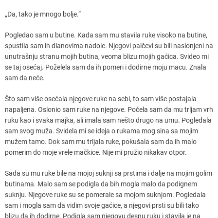
„Da, tako je mnogo bolje.“
Pogledao sam u butine. Kada sam mu stavila ruke visoko na butine,
spustila sam ih dlanovima nadole. Njegovi palčevi su bili naslonjeni na
unutrašnju stranu mojih butina, veoma blizu mojih gaćica. Svideo mi
se taj osećaj. Poželela sam da ih pomeri i dodirne moju macu. Znala
sam da neće.
Što sam više osećala njegove ruke na sebi, to sam više postajala
napaljena. Oslonio sam ruke na njegove. Počela sam da mu trljam vrh
ruku kao i svaka majka, ali imala sam nešto drugo na umu. Pogledala
sam svog muža. Svidela mi se ideja o rukama mog sina sa mojim
mužem tamo. Dok sam mu trljala ruke, pokušala sam da ih malo
pomerim do moje vrele mačkice. Nije mi pružio nikakav otpor.
Sada su mu ruke bile na mojoj suknji sa prstima i dalje na mojim golim
butinama. Malo sam se podigla da bih mogla malo da podignem
suknju. Njegove ruke su se pomerale sa mojom suknjom. Pogledala
sam i mogla sam da vidim svoje gaćice, a njegovi prsti su bili tako
blizu da ih dodirne. Podigla sam njegovu desnu ruku i stavila je na