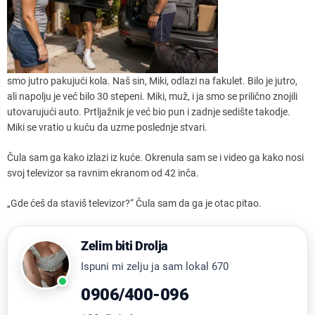
smo jutro pakujući kola. Naš sin, Miki, odlazi na fakulet. Bilo je jutro,
ali napolju je već bilo 30 stepeni. Miki, muž, i ja smo se prilično znojili
utovarujući auto. Prtljažnik je već bio pun i zadnje sedište takodje.
Miki se vratio u kuću da uzme poslednje stvari.
Čula sam ga kako izlazi iz kuće. Okrenula sam se i video ga kako nosi
svoj televizor sa ravnim ekranom od 42 inča.
„Gde ćeš da staviš televizor?“ Čula sam da ga je otac pitao.
Zelim biti Drolja
Ispuni mi zelju ja sam lokal 670
0906/400-096