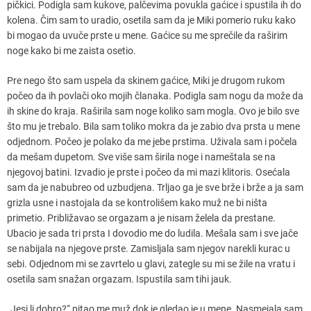
pičkici. Podigla sam kukove, palčevima povukla gaćice i spustila ih do
kolena. Čim sam to uradio, osetila sam da je Miki pomerio ruku kako
bi mogao da uvuče prste u mene. Gaćice su me sprečile da raširim
noge kako bi me zaista osetio.
Pre nego što sam uspela da skinem gaćice, Miki je drugom rukom
počeo da ih povlači oko mojih članaka. Podigla sam nogu da može da
ih skine do kraja. Raširila sam noge koliko sam mogla. Ovo je bilo sve
što mu je trebalo. Bila sam toliko mokra da je zabio dva prsta u mene
odjednom. Počeo je polako da me jebe prstima. Uživala sam i počela
da mešam dupetom. Sve više sam širila noge i nameštala se na
njegovoj batini. Izvadio je prste i počeo da mi mazi klitoris. Osećala
sam da je nabubreo od uzbudjena. Trljao ga je sve brže i brže a ja sam
grizla usne i nastojala da se kontrolišem kako muž ne bi ništa
primetio. Približavao se orgazam a je nisam želela da prestane.
Ubacio je sada tri prsta I dovodio me do ludila. Mešala sam i sve jače
se nabijala na njegove prste. Zamisljala sam njegov narekli kurac u
sebi. Odjednom mi se zavrtelo u glavi, zategle su mi se žile na vratu i
osetila sam snažan orgazam. Ispustila sam tihi jauk.
„Jesi li dobro?“ pitao me muž dok je gledao je u mene. Nasmejala sam