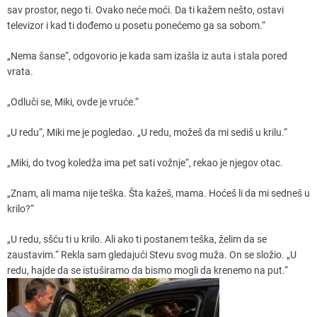
sav prostor, nego ti. Ovako neće moći. Da ti kažem nešto, ostavi
televizor i kad ti dođemo u posetu ponećemo ga sa sobom.“
„Nema šanse“, odgovorio je kada sam izašla iz auta i stala pored
vrata.
„Odluči se, Miki, ovde je vruće.“
„U redu“, Miki me je pogledao. „U redu, možeš da mi sediš u krilu.“
„Miki, do tvog koledža ima pet sati vožnje“, rekao je njegov otac.
„Znam, ali mama nije teška. Šta kažeš, mama. Hoćeš li da mi sedneš u
krilo?“
„U redu, sšću ti u krilo. Ali ako ti postanem teška, želim da se
zaustavim.“ Rekla sam gledajući Stevu svog muža. On se složio. „U
redu, hajde da se istuširamo da bismo mogli da krenemo na put.“