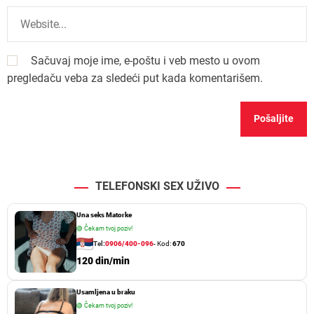
Sačuvaj moje ime, e-poštu i veb mesto u ovom
pregledaču veba za sledeći put kada komentarišem.
TELEFONSKI SEX UŽIVO
Una seks Matorke
🟢
Čekam tvoj poziv!
Tel:
0906/400-096
- Kod:
670
120 din/min
Usamljena u braku
🟢
Čekam tvoj poziv!