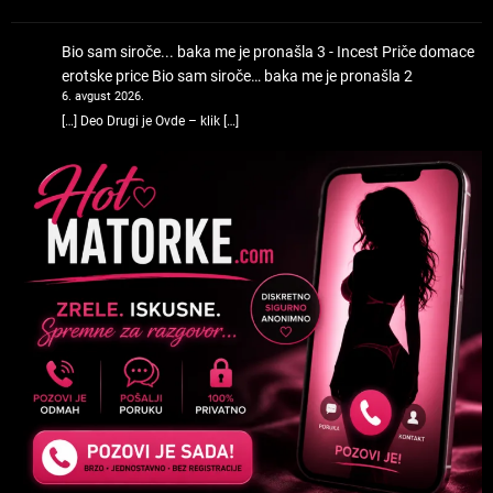
Bio sam siroče... baka me je pronašla 3 - Incest Priče domace
erotske price
Bio sam siroče… baka me je pronašla 2
6. avgust 2026.
[…] Deo Drugi je Ovde – klik […]