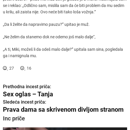
se i reklao: „Odlično sam, mislila sam da će biti problem da mu sedim
u krilu, ali zaista nije. Ovo neće biti tako loša vožnja.”
„Da li želite da napravimo pauzu?” upitao je muž.
„Ne želim da stanemo dok ne odemo još malo dalje“,
„A ti, Miki, možeš li da odeš malo dalje?” upitala sam sina, pogledala
ga i namignula mu.
27
16
Prethodna incest priča:
K
Sex oglas – Tanja
r
Sledeća incest priča:
Prava dama sa skrivenom divljom stranom
e
Inc priče
t