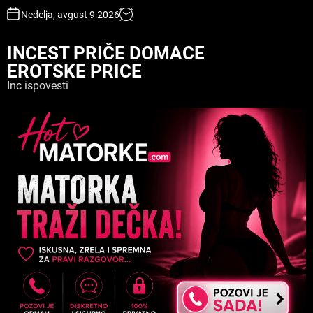
S
Nedelja, avgust 9 2026
k
i
INCEST PRIČE DOMACE
p
EROTSKE PRICE
t
o
Inc ispovesti
c
o
n
t
e
n
t