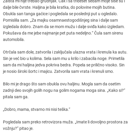
Zaista mi nije trebao grudnjak. Čak i sa trideset sedam moje sise su i
dalje bile čvrste. Haljina je bila kratka, do polovine mojih butina.
Obukla san tanga gaćice i pogledala se poslednji put u ogledalo.
Pomislila sam. „Za majku osamnaestogodišnjeg sina i dalje sam
izgledala dobro. Znam da se mom mužu i dalje sviđa kako izgledam.
Pokušava da me jebe najmanje pet puta nedeljno.“ Čula sam sirenu
automobila.
Otrčala sam dole, zatvorila i zaključala ulazna vrata i krenula ka autu.
Sin je već bio u kolima. Sela sam mu u krilo i zabacila noge. Primetila
sam da mi haljina jedva pokriva bedra. Popela se prilično visoko. Sin
je nosio široki šortc i majicu. Zatvorila sam vrata i krenuli smo.
Bilo mi je drago što sam obukla ovu haljinu. Mogla sam da osetim
zadnji deo svojih golih nogu na golim nogama moga sina. „Kako si?“
pitala sam ga.
„Dobro, mama, stvarno mi nisi teška.“
Pogledala sam preko retrovizora muža. „Imate li dovoljno prostora za
vožnju?“ pitao je.