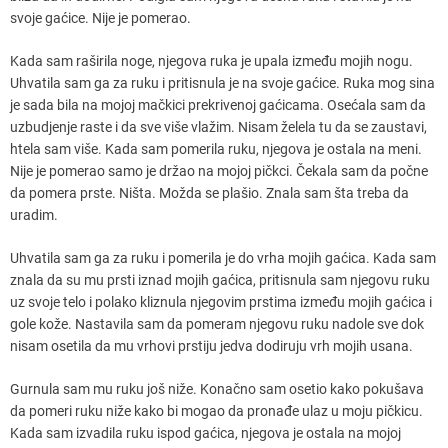
svoje gaćice. Nije je pomerao.
Kada sam raširila noge, njegova ruka je upala između mojih nogu.
Uhvatila sam ga za ruku i pritisnula je na svoje gaćice. Ruka mog sina
je sada bila na mojoj mačkici prekrivenoj gaćicama. Osećala sam da
uzbudjenje raste i da sve više vlažim. Nisam želela tu da se zaustavi,
htela sam više. Kada sam pomerila ruku, njegova je ostala na meni.
Nije je pomerao samo je držao na mojoj pičkci. Čekala sam da počne
da pomera prste. Ništa. Možda se plašio. Znala sam šta treba da
uradim.
Uhvatila sam ga za ruku i pomerila je do vrha mojih gaćica. Kada sam
znala da su mu prsti iznad mojih gaćica, pritisnula sam njegovu ruku
uz svoje telo i polako kliznula njegovim prstima između mojih gaćica i
gole kože. Nastavila sam da pomeram njegovu ruku nadole sve dok
nisam osetila da mu vrhovi prstiju jedva dodiruju vrh mojih usana.
Gurnula sam mu ruku još niže. Konačno sam osetio kako pokušava
da pomeri ruku niže kako bi mogao da pronađe ulaz u moju pičkicu.
Kada sam izvadila ruku ispod gaćica, njegova je ostala na mojoj