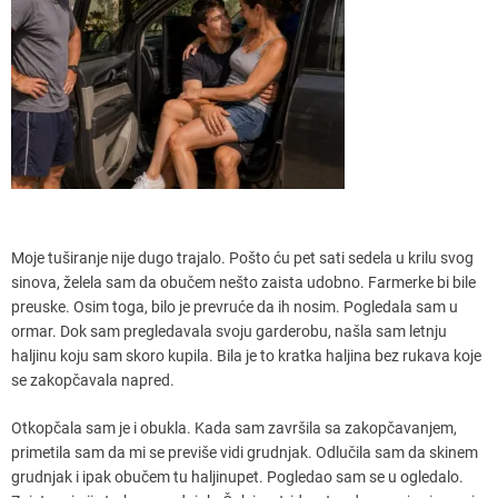
Moje tuširanje nije dugo trajalo. Pošto ću pet sati sedela u krilu svog
sinova, želela sam da obučem nešto zaista udobno. Farmerke bi bile
preuske. Osim toga, bilo je prevruće da ih nosim. Pogledala sam u
ormar. Dok sam pregledavala svoju garderobu, našla sam letnju
haljinu koju sam skoro kupila. Bila je to kratka haljina bez rukava koje
se zakopčavala napred.
Otkopčala sam je i obukla. Kada sam završila sa zakopčavanjem,
primetila sam da mi se previše vidi grudnjak. Odlučila sam da skinem
grudnjak i ipak obučem tu haljinupet. Pogledao sam se u ogledalo.