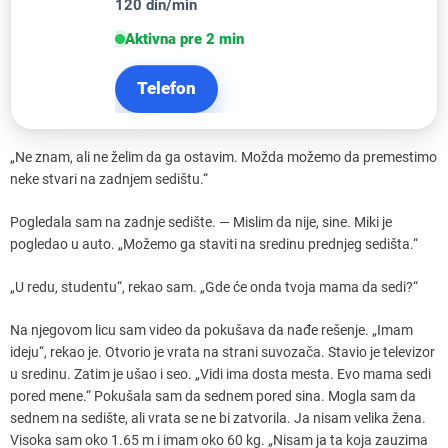
120 din/min
Aktivna pre 2 min
Telefon
„Ne znam, ali ne želim da ga ostavim. Možda možemo da premestimo
neke stvari na zadnjem sedištu.“
Pogledala sam na zadnje sedište. — Mislim da nije, sine. Miki je
pogledao u auto. „Možemo ga staviti na sredinu prednjeg sedišta.“
„U redu, studentu“, rekao sam. „Gde će onda tvoja mama da sedi?“
Na njegovom licu sam video da pokušava da nađe rešenje. „Imam
ideju“, rekao je. Otvorio je vrata na strani suvozača. Stavio je televizor
u sredinu. Zatim je ušao i seo. „Vidi ima dosta mesta. Evo mama sedi
pored mene.“ Pokušala sam da sednem pored sina. Mogla sam da
sednem na sedište, ali vrata se ne bi zatvorila. Ja nisam velika žena.
Visoka sam oko 1.65 m i imam oko 60 kg. „Nisam ja ta koja zauzima