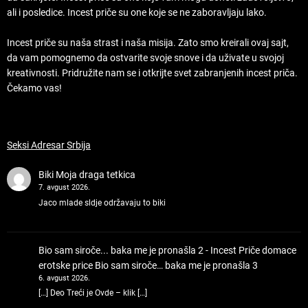
ali i posledice. Incest priče su one koje se ne zaboravljaju lako.
Incest priče su naša strast i naša misija. Zato smo kreirali ovaj sajt,
da vam pomognemo da ostvarite svoje snove i da uživate u svojoj
kreativnosti. Pridružite nam se i otkrijte svet zabranjenih incest priča.
Čekamo vas!
Seksi Adresar Srbija
Biki
Moja draga tetkica
7. avgust 2026.
Jaco mlade sldje održavaju to biki
Bio sam siroče... baka me je pronašla 2 - Incest Priče domace
erotske price
Bio sam siroče… baka me je pronašla 3
6. avgust 2026.
[…] Deo Treći je Ovde – klik […]