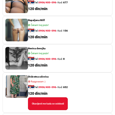
Tel:
0906/400-096
- Kod:
677
120 din/min
Napaljena Milf
🟢
Čekam tvoj poziv!
Tel:
0906/400-096
- Kod:
156
120 din/min
Nevina devojka
🟢
Čekam tvoj poziv!
Tel:
0906/400-096
- Kod:
8
120 din/min
Diskretna udovica
🔴
Razgovaram :)
Tel:
0906/400-096
- Kod:
652
120 din/min
Obavijesti me kada se oslobodi