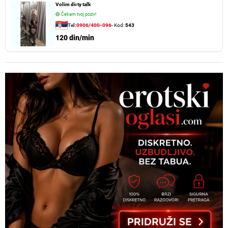
Volim dirty talk
🟢
Čekam tvoj poziv!
Tel:
0906/400-096
- Kod:
543
120 din/min