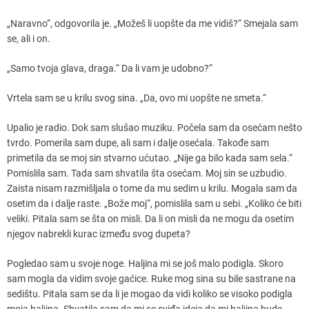
„Naravno“, odgovorila je. „Možeš li uopšte da me vidiš?“ Smejala sam
se, ali i on.
„Samo tvoja glava, draga.“ Da li vam je udobno?“
Vrtela sam se u krilu svog sina. „Da, ovo mi uopšte ne smeta.“
Upalio je radio. Dok sam slušao muziku. Počela sam da osećam nešto
tvrdo. Pomerila sam dupe, ali sam i dalje osećala. Takođe sam
primetila da se moj sin stvarno ućutao. „Nije ga bilo kada sam sela.“
Pomislila sam. Tada sam shvatila šta osećam. Moj sin se uzbudio.
Zaista nisam razmišljala o tome da mu sedim u krilu. Mogala sam da
osetim da i dalje raste. „Bože moj“, pomislila sam u sebi. „Koliko će biti
veliki. Pitala sam se šta on misli. Da li on misli da ne mogu da osetim
njegov nabrekli kurac između svog dupeta?
Pogledao sam u ​​svoje noge. Haljina mi se još malo podigla. Skoro
sam mogla da vidim svoje gaćice. Ruke mog sina su bile sastrane na
sedištu. Pitala sam se da li je mogao da vidi koliko se visoko podigla
moja haljina. Shvatila sam da mi se sviđa ideja da mi haljina bude