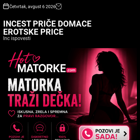
S
Četvrtak, avgust 6 2026
k
i
INCEST PRIČE DOMACE
p
EROTSKE PRICE
t
o
Inc ispovesti
c
o
n
t
e
n
t