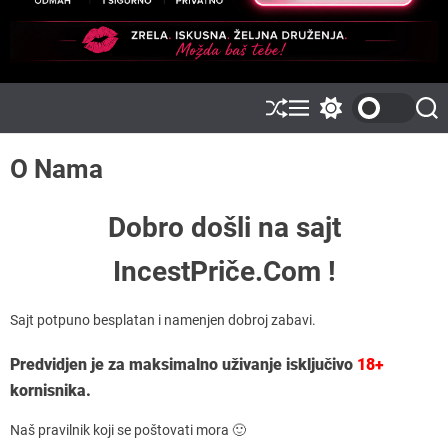
S
M
S
S
h
e
w
e
u
n
i
a
O Nama
ff
u
t
r
l
c
c
e
h
h
c
Dobro došli na sajt
o
l
IncestPriče.Com !
o
r
m
o
Sajt potpuno besplatan i namenjen dobroj zabavi.
d
e
Predvidjen je za maksimalno uživanje isključivo
18+
kornisnika.
Naš pravilnik koji se poštovati mora 🙂