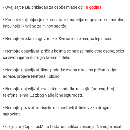
• Ovaj sajt
NIJE
prikladan za osobe mlađe od
18 godina
!
• Korisnici koji objavljuju komentare i materijal odgovorni su moralno,
imovinski i krivično za njihov sadržaj.
• Nemojte vređati sagovornike. Sve se može reći, na lep način.
• Nemojte objavljivati priče u kojima se nalaze maloletne osobe, seks
sa životinjama ili drugih krivičnih dela.
• Nemojte objavljivati lične podatke osoba o kojima pričamo, tipa:
adrese, brojeve telefona, i slično.
• Nemojte objavljivati svoje lične podatke na sajtu (adresu, broj
telefona, e-mail…) zbog Vaše lične sigurnosti.
• Nemojte pozivati korisnike niti postavljati linkove ka drugim
sajtovima.
• Isključite „Caps Lock“ na tastaturi prilikom pisanja. Nemojte pisati