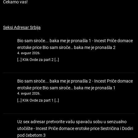
Čekamo vas!
Seksi Adresar Srbija
Bio sam siroče... baka me je pronašla 1 - Incest Priče domace
erotske price
Bio sam siroče… baka me je pronašla 2
4. avgust 2026.
[…] Klik Ovde za part 2 […]
Bio sam siroče... baka me je pronašla 2 - Incest Priče domace
erotske price
Bio sam siroče… baka me je pronašla 1
4. avgust 2026.
[…] Klik Ovde za part 1 […]
Uz sex adresar pretvorite vašu spavaću sobu u senzualno
utočište - Incest Priče domace erotske price
Sestričina i Dodiri
pod ćebetom 3