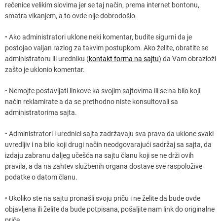
rečenice velikim slovima jer se taj način, prema internet bontonu,
smatra vikanjem, a to ovde nije dobrodošlo.
• Ako administratori uklone neki komentar, budite sigurni da je
postojao valjan razlog za takvim postupkom. Ako želite, obratite se
administratoru ili uredniku (
kontakt forma na sajtu
) da Vam obrazloži
zašto je uklonio komentar.
• Nemojte postavljati linkove ka svojim sajtovima ili se na bilo koji
način reklamirate a da se prethodno niste konsultovali sa
administratorima sajta.
• Administratori i urednici sajta zadržavaju sva prava da uklone svaki
uvredljiv i na bilo koji drugi način neodgovarajući sadržaj sa sajta, da
izdaju zabranu daljeg učešća na sajtu članu koji se ne drži ovih
pravila, a da na zahtev službenih organa dostave sve raspoložive
podatke o datom članu.
• Ukoliko ste na sajtu pronašli svoju priču i ne želite da bude ovde
objavljena ili želite da bude potpisana, pošaljite nam link do originalne
priče.