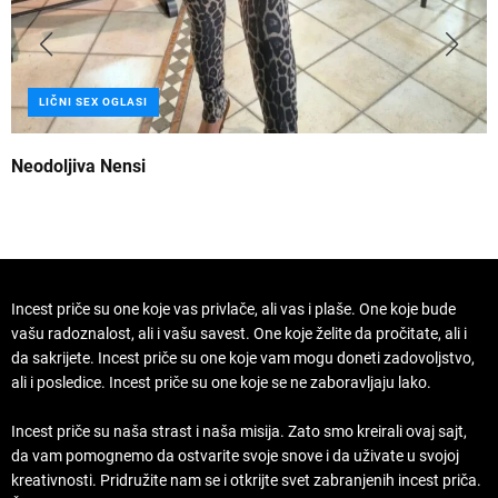
LIČNI SEX OGLASI
Neodoljiva Nensi
B
Incest priče su one koje vas privlače, ali vas i plaše. One koje bude
vašu radoznalost, ali i vašu savest. One koje želite da pročitate, ali i
da sakrijete. Incest priče su one koje vam mogu doneti zadovoljstvo,
ali i posledice. Incest priče su one koje se ne zaboravljaju lako.
Incest priče su naša strast i naša misija. Zato smo kreirali ovaj sajt,
da vam pomognemo da ostvarite svoje snove i da uživate u svojoj
kreativnosti. Pridružite nam se i otkrijte svet zabranjenih incest priča.