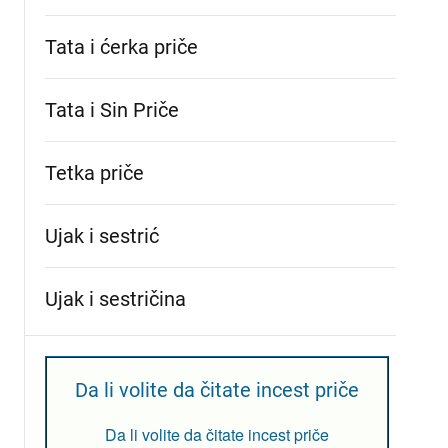
Tata i ćerka priče
Tata i Sin Priče
Tetka priče
Ujak i sestrić
Ujak i sestričina
Da li volite da čitate incest priče
Da li volite da čitate incest priče