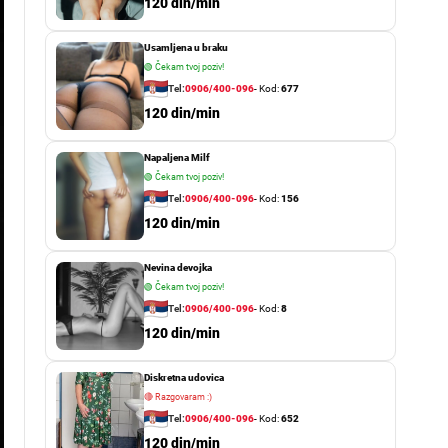
o
120 din/min
r
m
Usamljena u braku
o
d
🟢
Čekam tvoj poziv!
e
Tel:
0906/400-096
- Kod:
677
120 din/min
Napaljena Milf
🟢
Čekam tvoj poziv!
Tel:
0906/400-096
- Kod:
156
120 din/min
Nevina devojka
🟢
Čekam tvoj poziv!
Tel:
0906/400-096
- Kod:
8
120 din/min
Diskretna udovica
🔴
Razgovaram :)
Tel:
0906/400-096
- Kod:
652
120 din/min