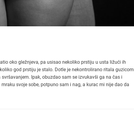
tio oko gležnjeva, pa usisao nekoliko prstiju u usta ližući ih
a koliko god prstiju je stalo. Dotle je nekontrolirano ritala guzicom
za svršavanjem. Ipak, obuzdao sam se izvukavši ga na čas i
u mraku svoje sobe, potpuno sam i nag, a kurac mi nije dao da