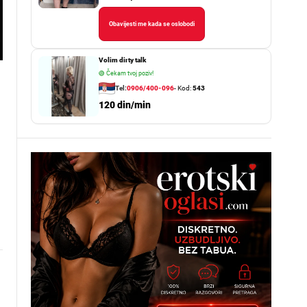
Obavijesti me kada se oslobodi
Volim dirty talk
🟢
Čekam tvoj poziv!
Tel:
0906/400-096
- Kod:
543
120 din/min