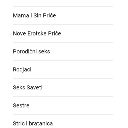
Mama i Sin Priče
Nove Erotske Priče
Porodični seks
Rodjaci
Seks Saveti
Sestre
Stric i bratanica