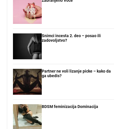
Zabranjeno Voce
Snimci incesta 2. deo – posao ili
zadovoljstvo?
Partner ne voli lizanje picke – kako da
ga ubedis?
BDSM feminizacija Dominacija