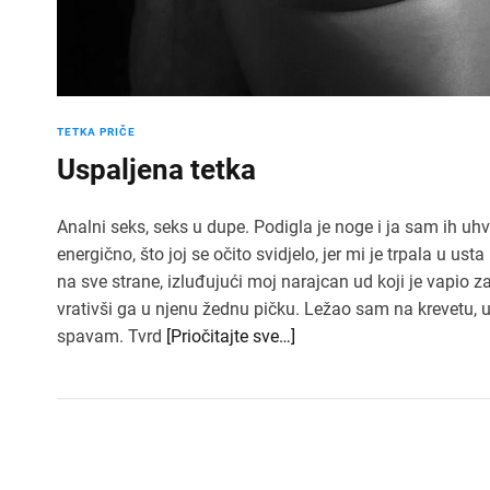
TETKA PRIČE
Uspaljena tetka
Analni seks, seks u dupe. Podigla je noge i ja sam ih uhva
energično, što joj se očito svidjelo, jer mi je trpala u ust
na sve strane, izluđujući moj narajcan ud koji je vapio 
vrativši ga u njenu žednu pičku. Ležao sam na krevetu, 
spavam. Tvrd
[Priočitajte sve…]