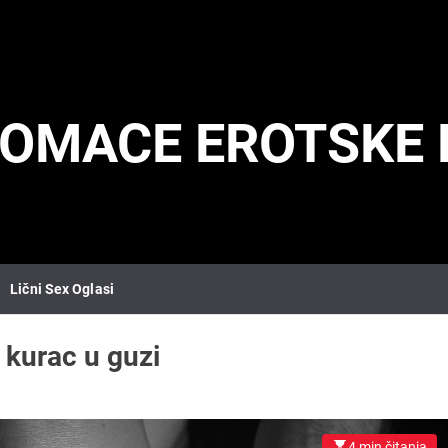
DOMACE EROTSKE 
Lični Sex Oglasi
:
kurac u guzi
4 min čitanja