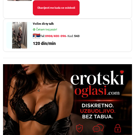
Obavijesti me kada se oslobodi
Volim dirty talk
🟢
Čekam tvoj poziv!
Tel:
0906/400-096
- Kod:
543
120 din/min