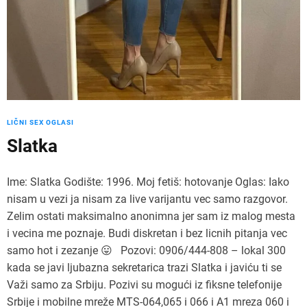
LIČNI SEX OGLASI
Slatka
Ime: Slatka Godište: 1996. Moj fetiš: hotovanje Oglas: Iako
nisam u vezi ja nisam za live varijantu vec samo razgovor.
Zelim ostati maksimalno anonimna jer sam iz malog mesta
i vecina me poznaje. Budi diskretan i bez licnih pitanja vec
samo hot i zezanje 😛 Pozovi: 0906/444-808 – lokal 300
kada se javi ljubazna sekretarica trazi Slatka i javiću ti se
Važi samo za Srbiju. Pozivi su mogući iz fiksne telefonije
Srbije i mobilne mreže MTS-064,065 i 066 i A1 mreza 060 i