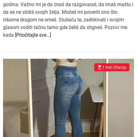
godina. Važno mi je da znaš da razgovaraš, da imaš maštu i
da se ne stidiš svojih želja. Možeš mi poveriti ono što
nikome drugom ne smeš. Slušaću te, zadirkivati i svojim
glasom voditi tačno tamo gde želiš da stigneš. Pozovi me
kada
[Priočitajte sve…]
1 min čitanja