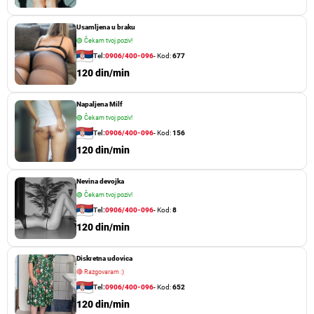
Usamljena u braku
🟢
Čekam tvoj poziv!
Tel:
0906/400-096
- Kod:
677
120 din/min
Napaljena Milf
🟢
Čekam tvoj poziv!
Tel:
0906/400-096
- Kod:
156
120 din/min
Nevina devojka
🟢
Čekam tvoj poziv!
Tel:
0906/400-096
- Kod:
8
120 din/min
Diskretna udovica
🔴
Razgovaram :)
Tel:
0906/400-096
- Kod:
652
120 din/min