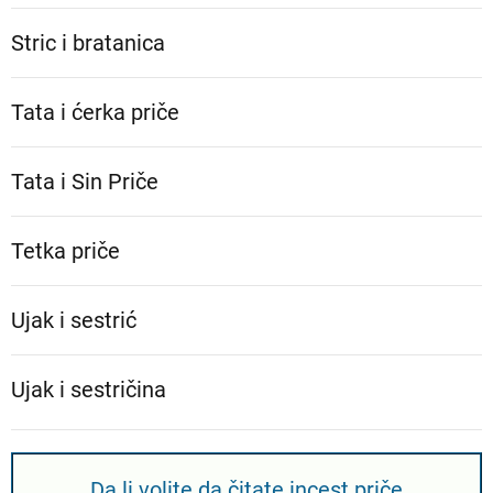
Stric i bratanica
Tata i ćerka priče
Tata i Sin Priče
Tetka priče
Ujak i sestrić
Ujak i sestričina
Da li volite da čitate incest priče