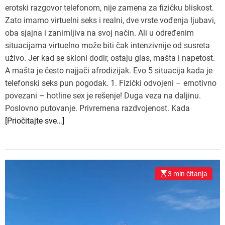
erotski razgovor telefonom, nije zamena za fizičku bliskost.
Zato imamo virtuelni seks i realni, dve vrste vođenja ljubavi,
oba sjajna i zanimljiva na svoj način. Ali u određenim
situacijama virtuelno može biti čak intenzivnije od susreta
uživo. Jer kad se skloni dodir, ostaju glas, mašta i napetost.
A mašta je često najjači afrodizijak. Evo 5 situacija kada je
telefonski seks pun pogodak. 1. Fizički odvojeni – emotivno
povezani – hotline sex je rešenje! Duga veza na daljinu.
Poslovno putovanje. Privremena razdvojenost. Kada
[Priočitajte sve…]
3 min čitanja