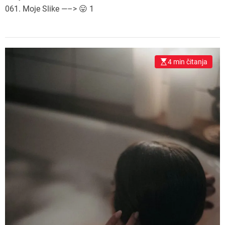
061. Moje Slike —–> 😛 1
4 min čitanja