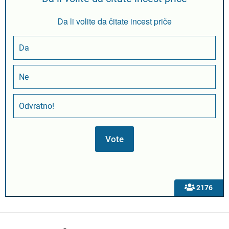
Da li volite da čitate incest priče
Da
Ne
Odvratno!
2176