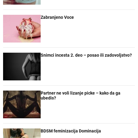
r
a
n
r
e
Zabranjeno Voce
Snimci incesta 2. deo – posao ili zadovoljstvo?
Partner ne voli lizanje picke – kako da ga
ubedis?
BDSM feminizacija Dominacija