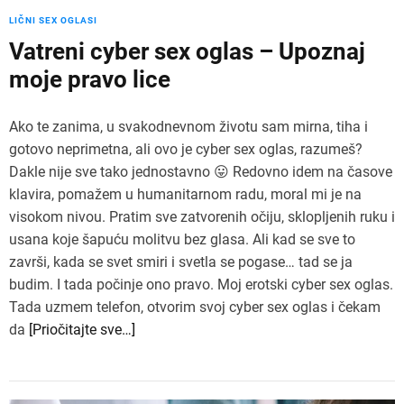
LIČNI SEX OGLASI
Vatreni cyber sex oglas – Upoznaj
moje pravo lice
Ako te zanima, u svakodnevnom životu sam mirna, tiha i
gotovo neprimetna, ali ovo je cyber sex oglas, razumeš?
Dakle nije sve tako jednostavno 😛 Redovno idem na časove
klavira, pomažem u humanitarnom radu, moral mi je na
visokom nivou. Pratim sve zatvorenih očiju, sklopljenih ruku i
usana koje šapuću molitvu bez glasa. Ali kad se sve to
završi, kada se svet smiri i svetla se pogase… tad se ja
budim. I tada počinje ono pravo. Moj erotski cyber sex oglas.
Tada uzmem telefon, otvorim svoj cyber sex oglas i čekam
da
[Priočitajte sve…]