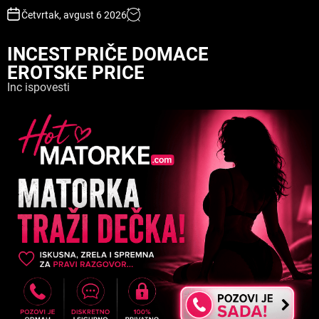
S
Četvrtak, avgust 6 2026
k
i
INCEST PRIČE DOMACE
p
EROTSKE PRICE
t
o
Inc ispovesti
c
o
n
t
e
n
t