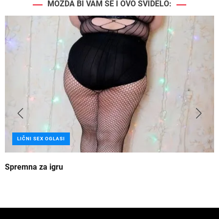
MOŽDA BI VAM SE I OVO SVIDELO:
LIČNI SEX OGLASI
Spremna za igru
B