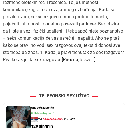
razmene erotskih reči i rečenica. To je umetnost
komunikacije, igra reči i uzajamnog uzbuđenja. Kada se
pravilno vodi, seksi razgovori mogu probuditi maštu,
pojačati intimnost i dodatno povezati partnere. Bez obzira
da li ste u vezi, fizički udaljeni ili tek započinjete poznanstvo
– seks komunikacija će vas usrećiti i napaliti. Ako se pitaš
kako se pravilno vodi sex razgovor, ovaj tekst ti donosi sve
što treba da znaš. 1. Kada je pravi trenutak za sex razgovor?
Prvi korak je da sex razgovor
[Priočitajte sve…]
TELEFONSKI SEX UŽIVO
Una seks Matorke
🟢
Čekam tvoj poziv!
Tel:
0906/400-096
- Kod:
670
120 din/min