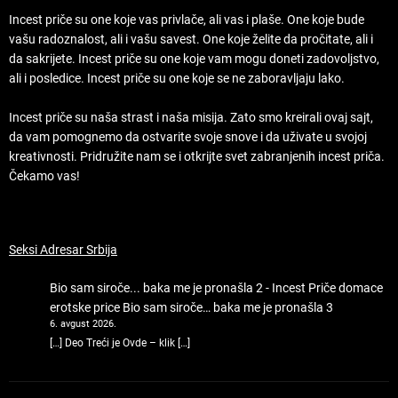
Incest priče su one koje vas privlače, ali vas i plaše. One koje bude
vašu radoznalost, ali i vašu savest. One koje želite da pročitate, ali i
da sakrijete. Incest priče su one koje vam mogu doneti zadovoljstvo,
ali i posledice. Incest priče su one koje se ne zaboravljaju lako.
Incest priče su naša strast i naša misija. Zato smo kreirali ovaj sajt,
da vam pomognemo da ostvarite svoje snove i da uživate u svojoj
kreativnosti. Pridružite nam se i otkrijte svet zabranjenih incest priča.
Čekamo vas!
Seksi Adresar Srbija
Bio sam siroče... baka me je pronašla 2 - Incest Priče domace
erotske price
Bio sam siroče… baka me je pronašla 3
6. avgust 2026.
[…] Deo Treći je Ovde – klik […]