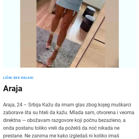
LIČNI SEX OGLASI
Araja
Araja, 24 – Srbija Kažu da imam glas zbog kojeg muškarci
zaborave šta su hteli da kažu. Mlada sam, otvorena i veoma
direktna — obožavam razgovore koji počnu bezazleno, a
onda postanu toliko vreli da poželiš da noć nikada ne
prestane. Ne zanima me kako izgledaš ni koliko imaš