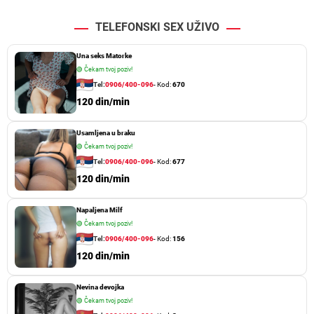
TELEFONSKI SEX UŽIVO
Una seks Matorke
🟢
Čekam tvoj poziv!
Tel:
0906/400-096
- Kod:
670
120 din/min
Usamljena u braku
🟢
Čekam tvoj poziv!
Tel:
0906/400-096
- Kod:
677
120 din/min
Napaljena Milf
🟢
Čekam tvoj poziv!
Tel:
0906/400-096
- Kod:
156
120 din/min
Nevina devojka
🟢
Čekam tvoj poziv!