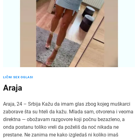
LIČNI SEX OGLASI
Araja
Araja, 24 – Srbija Kažu da imam glas zbog kojeg muškarci
zaborave šta su hteli da kažu. Mlada sam, otvorena i veoma
direktna — obožavam razgovore koji počnu bezazleno, a
onda postanu toliko vreli da poželiš da noć nikada ne
prestane. Ne zanima me kako izgledaš ni koliko imaš