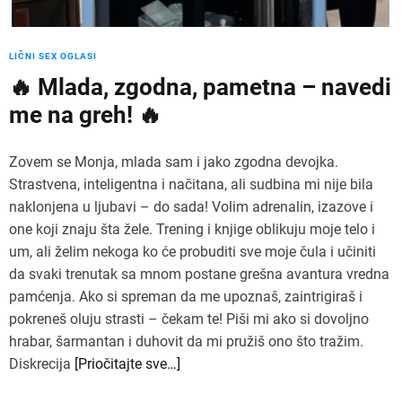
LIČNI SEX OGLASI
🔥 Mlada, zgodna, pametna – navedi
me na greh! 🔥
Zovem se Monja, mlada sam i jako zgodna devojka.
Strastvena, inteligentna i načitana, ali sudbina mi nije bila
naklonjena u ljubavi – do sada! Volim adrenalin, izazove i
one koji znaju šta žele. Trening i knjige oblikuju moje telo i
um, ali želim nekoga ko će probuditi sve moje čula i učiniti
da svaki trenutak sa mnom postane grešna avantura vredna
pamćenja. Ako si spreman da me upoznaš, zaintrigiraš i
pokreneš oluju strasti – čekam te! Piši mi ako si dovoljno
hrabar, šarmantan i duhovit da mi pružiš ono što tražim.
Diskrecija
[Priočitajte sve…]