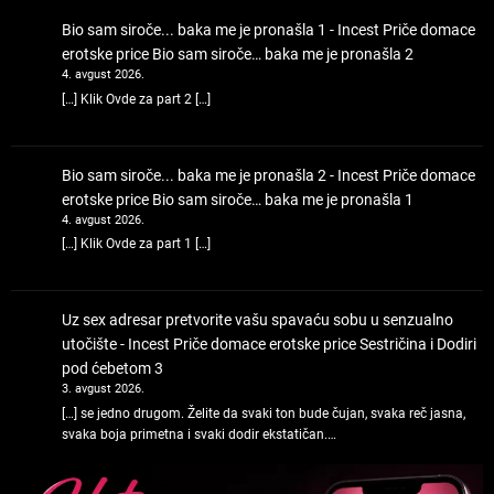
Bio sam siroče... baka me je pronašla 1 - Incest Priče domace
erotske price
Bio sam siroče… baka me je pronašla 2
4. avgust 2026.
[…] Klik Ovde za part 2 […]
Bio sam siroče... baka me je pronašla 2 - Incest Priče domace
erotske price
Bio sam siroče… baka me je pronašla 1
4. avgust 2026.
[…] Klik Ovde za part 1 […]
Uz sex adresar pretvorite vašu spavaću sobu u senzualno
utočište - Incest Priče domace erotske price
Sestričina i Dodiri
pod ćebetom 3
3. avgust 2026.
[…] se jedno drugom. Želite da svaki ton bude čujan, svaka reč jasna,
svaka boja primetna i svaki dodir ekstatičan.…