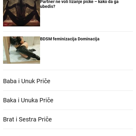
Partner ne voli lizanje picke – kako da ga
ubedis?
BDSM feminizacija Dominacija
Baba i Unuk Priče
Baka i Unuka Pričе
Brat i Sestra Priče