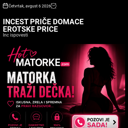
S
Četvrtak, avgust 6 2026
k
i
INCEST PRIČE DOMACE
p
EROTSKE PRICE
t
o
Inc ispovesti
c
o
n
t
e
n
t