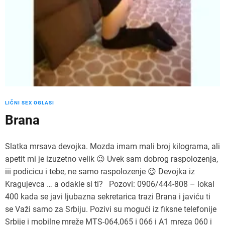
LIČNI SEX OGLASI
Brana
Slatka mrsava devojka. Mozda imam mali broj kilograma, ali
apetit mi je izuzetno velik 😉 Uvek sam dobrog raspolozenja,
iii podicicu i tebe, ne samo raspolozenje 😉 Devojka iz
Kragujevca … a odakle si ti? Pozovi: 0906/444-808 – lokal
400 kada se javi ljubazna sekretarica trazi Brana i javiću ti
se Važi samo za Srbiju. Pozivi su mogući iz fiksne telefonije
Srbije i mobilne mreže MTS-064,065 i 066 i A1 mreza 060 i