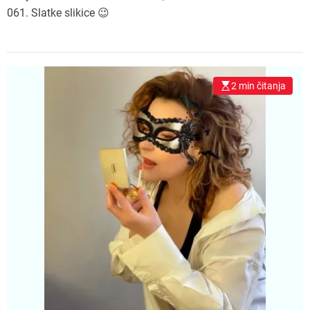
061. Slatke slikice 😉
2 min čitanja