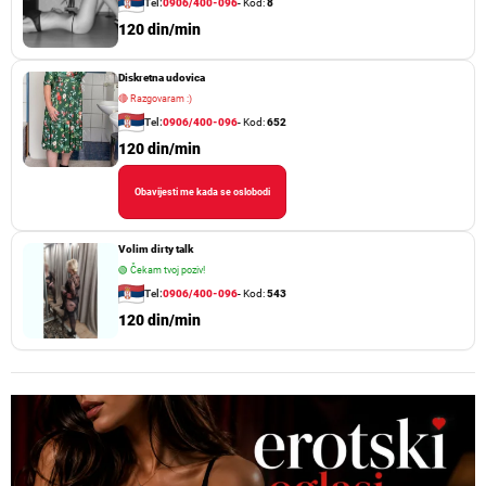
Tel:
0906/400-096
- Kod:
8
120 din/min
Diskretna udovica
🔴
Razgovaram :)
Tel:
0906/400-096
- Kod:
652
120 din/min
Obavijesti me kada se oslobodi
Volim dirty talk
🟢
Čekam tvoj poziv!
Tel:
0906/400-096
- Kod:
543
120 din/min