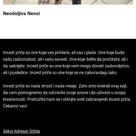
Neodoljiva Nensi
B
Incest priče su one koje vas privlače, ali vas i plaše. One koje bude
vašu radoznalost, ali i vašu savest. One koje želite da pročitate, ali i
da sakrijete. Incest priče su one koje vam mogu doneti zadovoljstvo,
ali i posledice. Incest priče su one koje se ne zaboravljaju lako.
Incest priče su naša strast i naša misija. Zato smo kreirali ovaj sajt,
da vam pomognemo da ostvarite svoje snove i da uživate u svojoj
kreativnosti. Pridružite nam se i otkrijte svet zabranjenih incest priča.
Čekamo vas!
Seksi Adresar Srbija