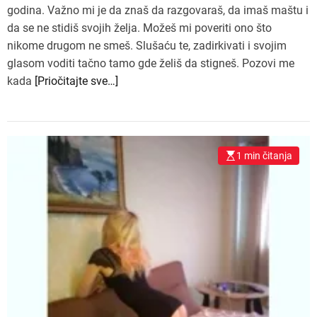
godina. Važno mi je da znaš da razgovaraš, da imaš maštu i
da se ne stidiš svojih želja. Možeš mi poveriti ono što
nikome drugom ne smeš. Slušaću te, zadirkivati i svojim
glasom voditi tačno tamo gde želiš da stigneš. Pozovi me
kada
[Priočitajte sve…]
1 min čitanja