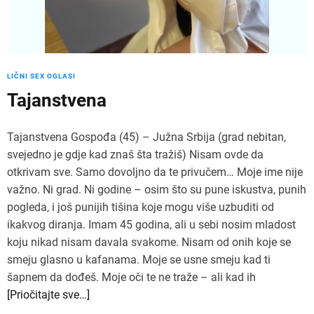
LIČNI SEX OGLASI
Tajanstvena
Tajanstvena Gospođa (45) – Južna Srbija (grad nebitan,
svejedno je gdje kad znaš šta tražiš) Nisam ovde da
otkrivam sve. Samo dovoljno da te privučem… Moje ime nije
važno. Ni grad. Ni godine – osim što su pune iskustva, punih
pogleda, i još punijih tišina koje mogu više uzbuditi od
ikakvog diranja. Imam 45 godina, ali u sebi nosim mladost
koju nikad nisam davala svakome. Nisam od onih koje se
smeju glasno u kafanama. Moje se usne smeju kad ti
šapnem da dođeš. Moje oči te ne traže – ali kad ih
[Priočitajte sve…]