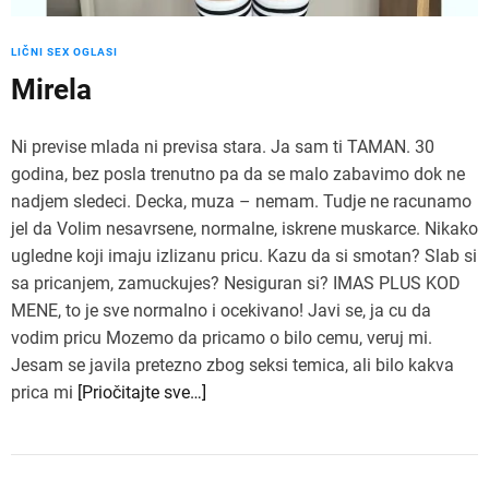
LIČNI SEX OGLASI
Mirela
Ni previse mlada ni previsa stara. Ja sam ti TAMAN. 30
godina, bez posla trenutno pa da se malo zabavimo dok ne
nadjem sledeci. Decka, muza – nemam. Tudje ne racunamo
jel da Volim nesavrsene, normalne, iskrene muskarce. Nikako
ugledne koji imaju izlizanu pricu. Kazu da si smotan? Slab si
sa pricanjem, zamuckujes? Nesiguran si? IMAS PLUS KOD
MENE, to je sve normalno i ocekivano! Javi se, ja cu da
vodim pricu Mozemo da pricamo o bilo cemu, veruj mi.
Jesam se javila pretezno zbog seksi temica, ali bilo kakva
prica mi
[Priočitajte sve…]