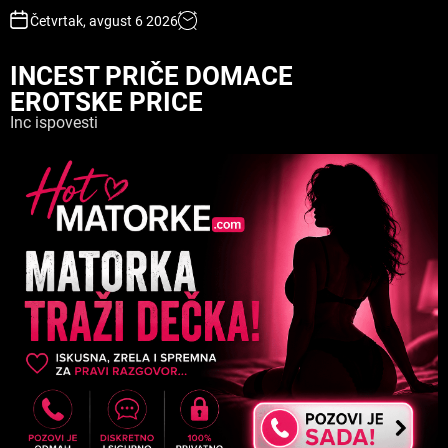
S
Četvrtak, avgust 6 2026
k
i
INCEST PRIČE DOMACE
p
EROTSKE PRICE
t
o
Inc ispovesti
c
o
n
t
e
n
t