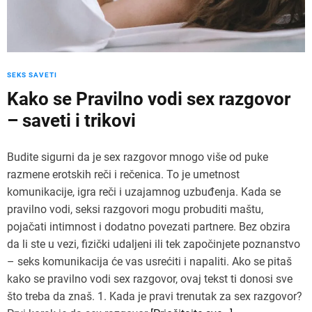
SEKS SAVETI
Kako se Pravilno vodi sex razgovor
– saveti i trikovi
Budite sigurni da je sex razgovor mnogo više od puke
razmene erotskih reči i rečenica. To je umetnost
komunikacije, igra reči i uzajamnog uzbuđenja. Kada se
pravilno vodi, seksi razgovori mogu probuditi maštu,
pojačati intimnost i dodatno povezati partnere. Bez obzira
da li ste u vezi, fizički udaljeni ili tek započinjete poznanstvo
– seks komunikacija će vas usrećiti i napaliti. Ako se pitaš
kako se pravilno vodi sex razgovor, ovaj tekst ti donosi sve
što treba da znaš. 1. Kada je pravi trenutak za sex razgovor?