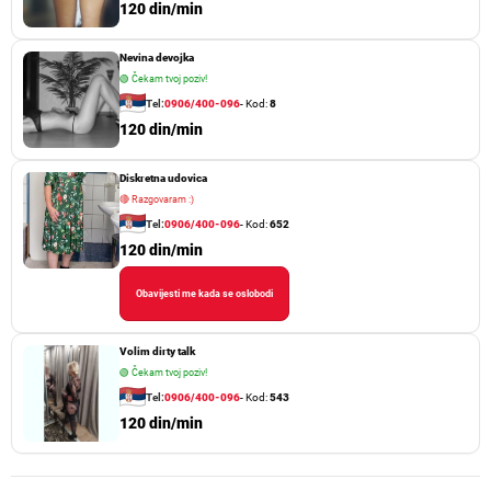
120 din/min
Nevina devojka
🟢
Čekam tvoj poziv!
Tel:
0906/400-096
- Kod:
8
120 din/min
Diskretna udovica
🔴
Razgovaram :)
Tel:
0906/400-096
- Kod:
652
120 din/min
Obavijesti me kada se oslobodi
Volim dirty talk
🟢
Čekam tvoj poziv!
Tel:
0906/400-096
- Kod:
543
120 din/min