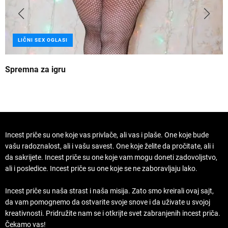
LIČNI SEX OGLASI
Spremna za igru
B
Incest priče su one koje vas privlače, ali vas i plaše. One koje bude
vašu radoznalost, ali i vašu savest. One koje želite da pročitate, ali i
da sakrijete. Incest priče su one koje vam mogu doneti zadovoljstvo,
ali i posledice. Incest priče su one koje se ne zaboravljaju lako.
Incest priče su naša strast i naša misija. Zato smo kreirali ovaj sajt,
da vam pomognemo da ostvarite svoje snove i da uživate u svojoj
kreativnosti. Pridružite nam se i otkrijte svet zabranjenih incest priča.
Čekamo vas!