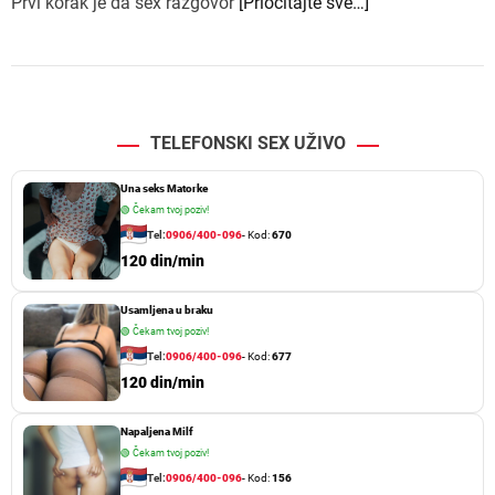
Prvi korak je da sex razgovor
[Priočitajte sve…]
TELEFONSKI SEX UŽIVO
Una seks Matorke
🟢
Čekam tvoj poziv!
Tel:
0906/400-096
- Kod:
670
120 din/min
Usamljena u braku
🟢
Čekam tvoj poziv!
Tel:
0906/400-096
- Kod:
677
120 din/min
Napaljena Milf
🟢
Čekam tvoj poziv!
Tel:
0906/400-096
- Kod:
156