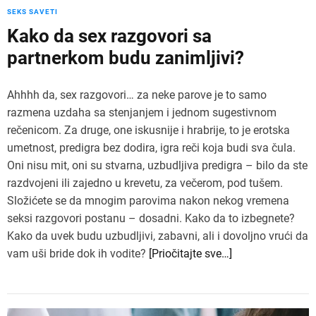
SEKS SAVETI
Kako da sex razgovori sa
partnerkom budu zanimljivi?
Ahhhh da, sex razgovori… za neke parove je to samo
razmena uzdaha sa stenjanjem i jednom sugestivnom
rečenicom. Za druge, one iskusnije i hrabrije, to je erotska
umetnost, predigra bez dodira, igra reči koja budi sva čula.
Oni nisu mit, oni su stvarna, uzbudljiva predigra – bilo da ste
razdvojeni ili zajedno u krevetu, za večerom, pod tušem.
Složićete se da mnogim parovima nakon nekog vremena
seksi razgovori postanu – dosadni. Kako da to izbegnete?
Kako da uvek budu uzbudljivi, zabavni, ali i dovoljno vrući da
vam uši bride dok ih vodite?
[Priočitajte sve…]