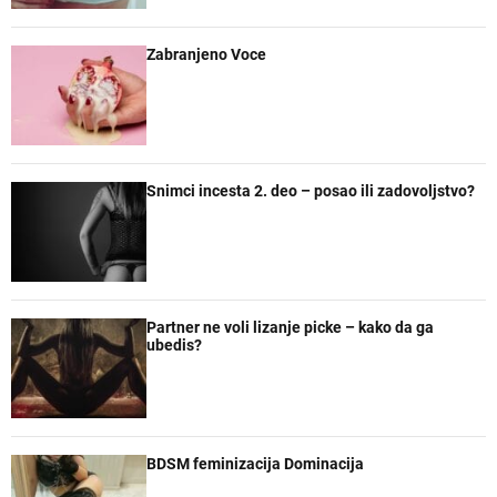
r
e
Zabranjeno Voce
Snimci incesta 2. deo – posao ili zadovoljstvo?
Partner ne voli lizanje picke – kako da ga
ubedis?
BDSM feminizacija Dominacija