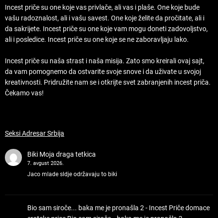
Incest priče su one koje vas privlače, ali vas i plaše. One koje bude
vašu radoznalost, ali i vašu savest. One koje želite da pročitate, ali i
da sakrijete. Incest priče su one koje vam mogu doneti zadovoljstvo,
ali i posledice. Incest priče su one koje se ne zaboravljaju lako.
Incest priče su naša strast i naša misija. Zato smo kreirali ovaj sajt,
da vam pomognemo da ostvarite svoje snove i da uživate u svojoj
kreativnosti. Pridružite nam se i otkrijte svet zabranjenih incest priča.
Čekamo vas!
Seksi Adresar Srbija
Biki
Moja draga tetkica
7. avgust 2026.
Jaco mlade sldje održavaju to biki
Bio sam siroče... baka me je pronašla 2 - Incest Priče domace