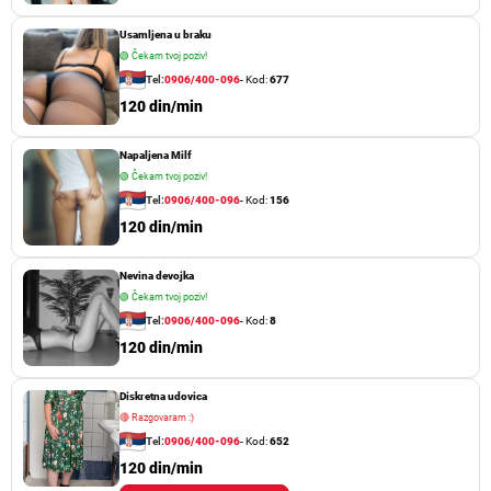
Usamljena u braku
🟢
Čekam tvoj poziv!
Tel:
0906/400-096
- Kod:
677
120 din/min
Napaljena Milf
🟢
Čekam tvoj poziv!
Tel:
0906/400-096
- Kod:
156
120 din/min
Nevina devojka
🟢
Čekam tvoj poziv!
Tel:
0906/400-096
- Kod:
8
120 din/min
Diskretna udovica
🔴
Razgovaram :)
Tel:
0906/400-096
- Kod:
652
120 din/min