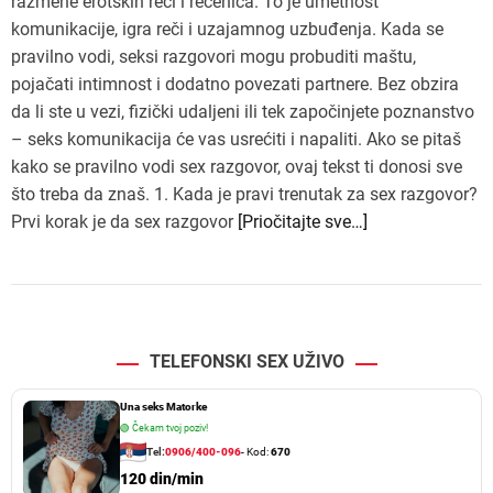
razmene erotskih reči i rečenica. To je umetnost
komunikacije, igra reči i uzajamnog uzbuđenja. Kada se
pravilno vodi, seksi razgovori mogu probuditi maštu,
pojačati intimnost i dodatno povezati partnere. Bez obzira
da li ste u vezi, fizički udaljeni ili tek započinjete poznanstvo
– seks komunikacija će vas usrećiti i napaliti. Ako se pitaš
kako se pravilno vodi sex razgovor, ovaj tekst ti donosi sve
što treba da znaš. 1. Kada je pravi trenutak za sex razgovor?
Prvi korak je da sex razgovor
[Priočitajte sve…]
TELEFONSKI SEX UŽIVO
Una seks Matorke
🟢
Čekam tvoj poziv!
Tel:
0906/400-096
- Kod:
670
120 din/min