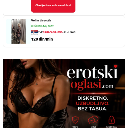
Obavijesti me kada se oslobodi
Volim dirty talk
🟢
Čekam tvoj poziv!
Tel:
0906/400-096
- Kod:
543
120 din/min