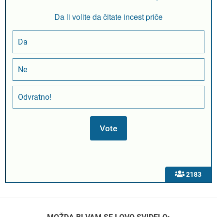
Da li volite da čitate incest priče
Da
Ne
Odvratno!
2183