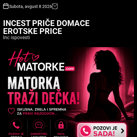
S
Subota, avgust 8 2026
k
i
INCEST PRIČE DOMACE
p
EROTSKE PRICE
t
o
Inc ispovesti
c
o
n
t
e
n
t