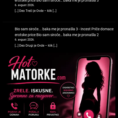
erotske price
Bio sam siroče… baka me je pronašla 3
6. avgust 2026.
[…] Deo Treći je Ovde – klik […]
Bio sam siroče... baka me je pronašla 3 - Incest Priče domace
erotske price
Bio sam siroče… baka me je pronašla 2
6. avgust 2026.
[…] Deo Drugi je Ovde – klik […]