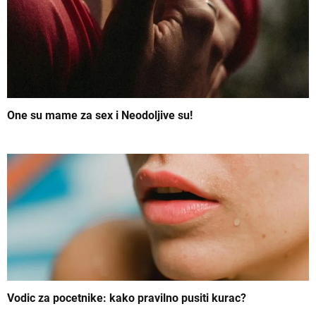
n
j
e
č
l
One su mame za sex i Neodoljive su!
a
n
k
a
Vodic za pocetnike: kako pravilno pusiti kurac?