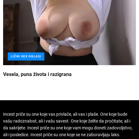
LIČNI SEX OGLASI
Vesela, puna života i razigrana
Z
Incest priče su one koje vas privlače, ali vas i plaše. One koje bude
vašu radoznalost, ali i vašu savest. One koje želite da pročitate, ali i
da sakrijete. Incest priče su one koje vam mogu doneti zadovoljstvo,
ali i posledice. Incest priče su one koje se ne zaboravljaju lako.