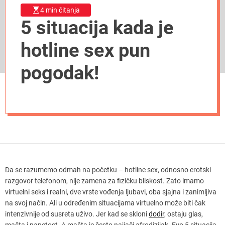
4 min čitanja
5 situacija kada je
hotline sex pun
pogodak!
Da se razumemo odmah na početku – hotline sex, odnosno erotski
razgovor telefonom, nije zamena za fizičku bliskost. Zato imamo
virtuelni seks i realni, dve vrste vođenja ljubavi, oba sjajna i zanimljiva
na svoj način. Ali u određenim situacijama virtuelno može biti čak
intenzivnije od susreta uživo. Jer kad se skloni
dodir
, ostaju glas,
mašta i napetost. A mašta je često najjači afrodizijak. Evo 5 situacija