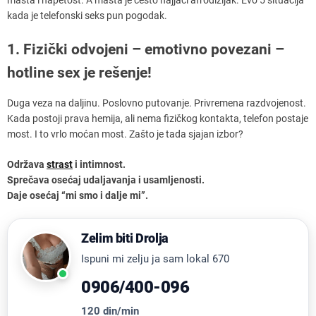
kada je telefonski seks pun pogodak.
1. Fizički odvojeni – emotivno povezani –
hotline sex je rešenje!
Duga veza na daljinu. Poslovno putovanje. Privremena razdvojenost.
Kada postoji prava hemija, ali nema fizičkog kontakta, telefon postaje
most. I to vrlo moćan most. Zašto je tada sjajan izbor?
Održava
strast
i intimnost.
Sprečava osećaj udaljavanja i usamljenosti.
Daje osećaj “mi smo i dalje mi”.
Zelim biti Drolja
Ispuni mi zelju ja sam lokal 670
0906/400-096
120 din/min