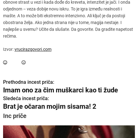
obnove strast u vezi i kada dođe do kreveta, intenzitet je jači. I onda
odjednom – veza dobije novu iskru. To je igra između realnosti i
mašte. A to može biti ekstremno intenzivno. Ali ključ je da postoji
obostrana želja. Ako jedna strana nije u tome, magija nestaje. I
najlepše u svemu? Učite da slušate. Da govorite. Da gradite napetost
rečima.
Izvor:
vrucirazgovori.com
Prethodna incest priča:
K
Imam ono za čim muškarci kao ti žude
r
Sledeća incest priča:
Brat je očaran mojim sisama! 2
e
Inc priče
t
a