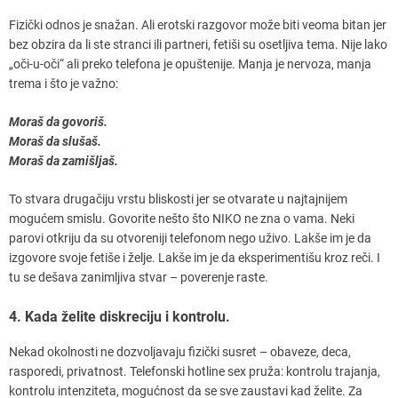
Fizički odnos je snažan. Ali erotski razgovor može biti veoma bitan jer
bez obzira da li ste stranci ili partneri, fetiši su osetljiva tema. Nije lako
„oči-u-oči“ ali preko telefona je opuštenije. Manja je nervoza, manja
trema i što je važno:
Moraš da govoriš.
Moraš da slušaš.
Moraš da zamišljaš.
To stvara drugačiju vrstu bliskosti jer se otvarate u najtajnijem
mogućem smislu. Govorite nešto što NIKO ne zna o vama. Neki
parovi otkriju da su otvoreniji telefonom nego uživo. Lakše im je da
izgovore svoje fetiše i želje. Lakše im je da eksperimentišu kroz reči. I
tu se dešava zanimljiva stvar – poverenje raste.
4. Kada želite diskreciju i kontrolu.
Nekad okolnosti ne dozvoljavaju fizički susret – obaveze, deca,
rasporedi, privatnost. Telefonski hotline sex pruža: kontrolu trajanja,
kontrolu intenziteta, mogućnost da se sve zaustavi kad želite. Za