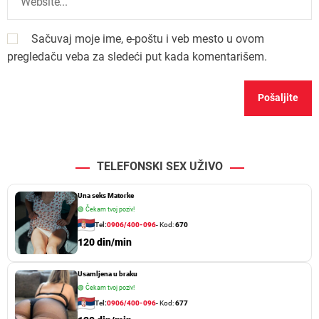
Sačuvaj moje ime, e-poštu i veb mesto u ovom
pregledaču veba za sledeći put kada komentarišem.
TELEFONSKI SEX UŽIVO
Una seks Matorke
🟢
Čekam tvoj poziv!
Tel:
0906/400-096
- Kod:
670
120 din/min
Usamljena u braku
🟢
Čekam tvoj poziv!
Tel:
0906/400-096
- Kod:
677