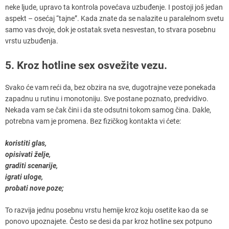
neke ljude, upravo ta kontrola povećava uzbuđenje. I postoji još jedan
aspekt – osećaj “tajne”. Kada znate da se nalazite u paralelnom svetu
samo vas dvoje, dok je ostatak sveta nesvestan, to stvara posebnu
vrstu uzbuđenja.
5. Kroz hotline sex osvežite vezu.
Svako će vam reći da, bez obzira na sve, dugotrajne veze ponekada
zapadnu u rutinu i monotoniju. Sve postane poznato, predvidivo.
Nekada vam se čak čini i da ste odsutni tokom samog čina. Dakle,
potrebna vam je promena. Bez fizičkog kontakta vi ćete:
koristiti glas,
opisivati želje,
graditi scenarije,
igrati uloge,
probati nove poze;
To razvija jednu posebnu vrstu hemije kroz koju osetite kao da se
ponovo upoznajete. Često se desi da par kroz hotline sex potpuno