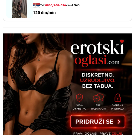
Tel:
0906/400-096
- Kod:
543
120 din/min