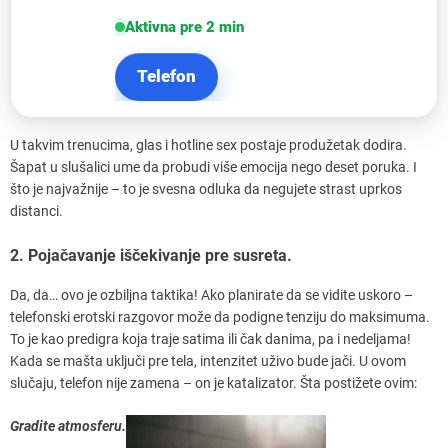
Aktivna pre 2 min
Telefon
U takvim trenucima, glas i hotline sex postaje produžetak dodira.
Šapat u slušalici ume da probudi više emocija nego deset poruka. I
što je najvažnije – to je svesna odluka da negujete strast uprkos
distanci.
2. Pojačavanje iščekivanje pre susreta.
Da, da… ovo je ozbiljna taktika! Ako planirate da se vidite uskoro –
telefonski erotski razgovor može da podigne tenziju do maksimuma.
To je kao predigra koja traje satima ili čak danima, pa i nedeljama!
Kada se mašta uključi pre tela, intenzitet uživo bude jači. U ovom
slučaju, telefon nije zamena – on je katalizator. Šta postižete ovim:
Gradite atmosferu.