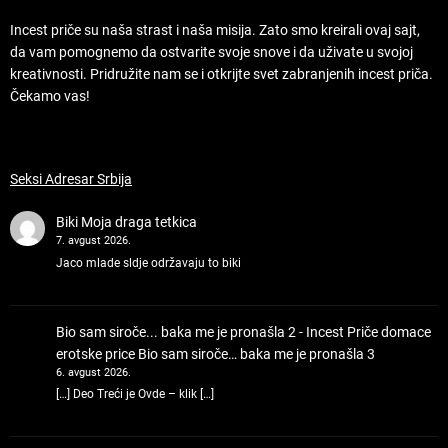
Incest priče su naša strast i naša misija. Zato smo kreirali ovaj sajt,
da vam pomognemo da ostvarite svoje snove i da uživate u svojoj
kreativnosti. Pridružite nam se i otkrijte svet zabranjenih incest priča.
Čekamo vas!
Seksi Adresar Srbija
Biki
Moja draga tetkica
7. avgust 2026.
Jaco mlade sldje održavaju to biki
Bio sam siroče... baka me je pronašla 2 - Incest Priče domace
erotske price
Bio sam siroče… baka me je pronašla 3
6. avgust 2026.
[…] Deo Treći je Ovde – klik […]