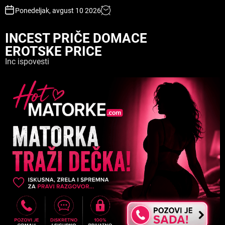
S
Ponedeljak, avgust 10 2026
k
i
INCEST PRIČE DOMACE
p
EROTSKE PRICE
t
o
Inc ispovesti
c
o
n
t
e
n
t