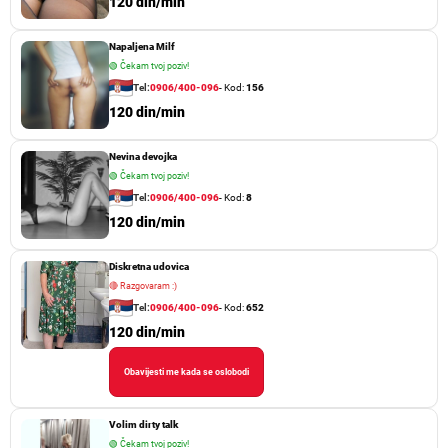
120 din/min
Napaljena Milf
🟢
Čekam tvoj poziv!
Tel:
0906/400-096
- Kod:
156
120 din/min
Nevina devojka
🟢
Čekam tvoj poziv!
Tel:
0906/400-096
- Kod:
8
120 din/min
Diskretna udovica
🔴
Razgovaram :)
Tel:
0906/400-096
- Kod:
652
120 din/min
Obavijesti me kada se oslobodi
Volim dirty talk
🟢
Čekam tvoj poziv!