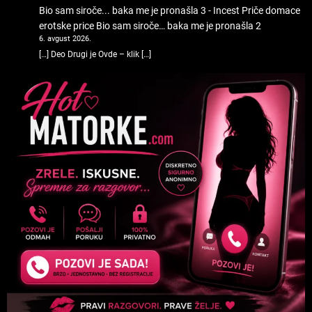
Bio sam siroče... baka me je pronašla 3 - Incest Priče domace
erotske price
Bio sam siroče… baka me je pronašla 2
6. avgust 2026.
[…] Deo Drugi je Ovde – klik […]