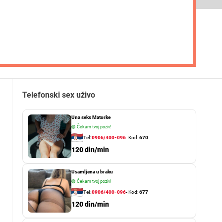
Telefonski sex uživo
Una seks Matorke
🟢
Čekam tvoj poziv!
Tel:
0906/400-096
- Kod:
670
120 din/min
Usamljena u braku
🟢
Čekam tvoj poziv!
Tel:
0906/400-096
- Kod:
677
120 din/min