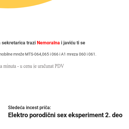
 sekretarica trazi
Nemoralna
i javiću ti se
 i mobilne mreže MTS-064,065 i 066 i A1 mreza 060 i 061.
Sledeća incest priča:
Elektro porodični sex eksperiment 2. deo