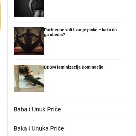
Partner ne voli lizanje picke – kako da
ga ubedis?
BDSM feminizacija Dominacija
Baba i Unuk Priče
Baka i Unuka Pričе