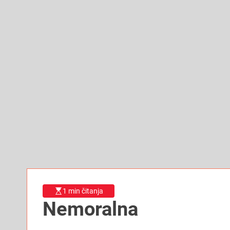
1 min čitanja
Nemoralna