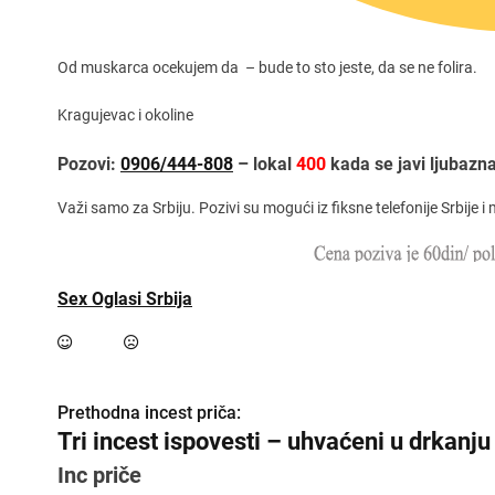
Od muskarca ocekujem da – bude to sto jeste, da se ne folira.
Kragujevac i okoline
Pozovi:
0906/444-808
– lokal
400
kada se javi ljubazna
Važi samo za Srbiju. Pozivi su mogući iz fiksne telefonije Srbije
Sex Oglasi Srbija
Prethodna incest priča:
K
Tri incest ispovesti – uhvaćeni u drkanju
r
Inc priče