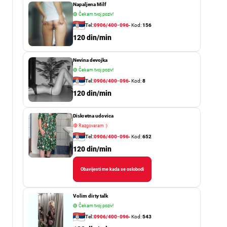
Napaljena Milf
🟢
Čekam tvoj poziv!
Tel:
0906/400-096
- Kod:
156
120 din/min
Nevina devojka
🟢
Čekam tvoj poziv!
Tel:
0906/400-096
- Kod:
8
120 din/min
Diskretna udovica
🔴
Razgovaram :)
Tel:
0906/400-096
- Kod:
652
120 din/min
Obavijesti me kada se oslobodi
Volim dirty talk
🟢
Čekam tvoj poziv!
Tel:
0906/400-096
- Kod:
543