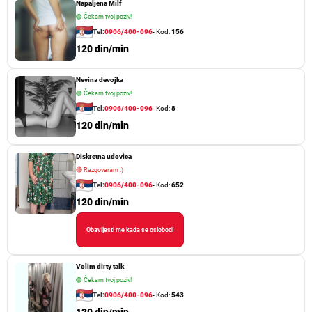
Napaljena Milf
🟢
Čekam tvoj poziv!
Tel:
0906/400-096
- Kod:
156
120 din/min
Nevina devojka
🟢
Čekam tvoj poziv!
Tel:
0906/400-096
- Kod:
8
120 din/min
Diskretna udovica
🔴
Razgovaram :)
Tel:
0906/400-096
- Kod:
652
120 din/min
Obavijesti me kada se oslobodi
Volim dirty talk
🟢
Čekam tvoj poziv!
Tel:
0906/400-096
- Kod:
543
120 din/min