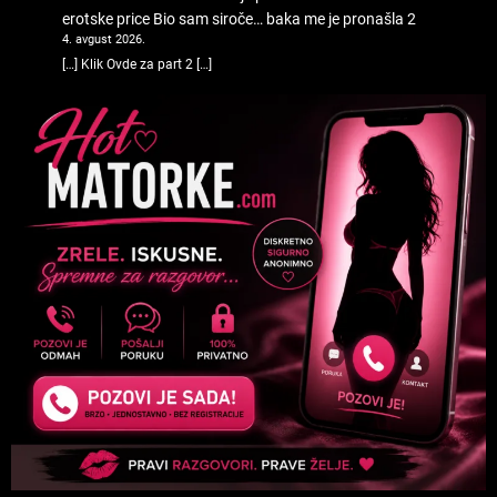
erotske price
Bio sam siroče… baka me je pronašla 2
4. avgust 2026.
[…] Klik Ovde za part 2 […]