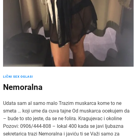
LIČNI SEX OGLASI
Nemoralna
Udata sam al samo malo Trazim muskarca kome to ne
smeta … koji ume da cuva tajne Od muskarca ocekujem da
– bude to sto jeste, da se ne folira. Kragujevac i okoline
Pozovi: 0906/444-808 – lokal 400 kada se javi ljubazna
sekretarica trazi Nemoralna i javiću ti se Važi samo za