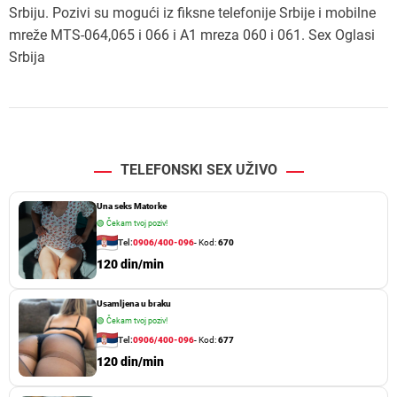
Srbiju. Pozivi su mogući iz fiksne telefonije Srbije i mobilne
mreže MTS-064,065 i 066 i A1 mreza 060 i 061. Sex Oglasi
Srbija
TELEFONSKI SEX UŽIVO
Una seks Matorke
🟢
Čekam tvoj poziv!
Tel:
0906/400-096
- Kod:
670
120 din/min
Usamljena u braku
🟢
Čekam tvoj poziv!
Tel:
0906/400-096
- Kod:
677
120 din/min