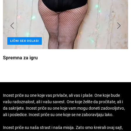
LIČNI SEX OGLASI
Spremna za igru
B
Incest priče su one koje vas privlače, ali vas i plaše. One koje bude
vašu radoznalost, ali i vašu savest. One koje želite da pročitate, ali i
da sakrijete. Incest priče su one koje vam mogu doneti zadovoljstvo,
ali i posledice. Incest priče su one koje se ne zaboravljaju lako.
Incest priče su naša strast i naša misija. Zato smo kreirali ovaj sajt,