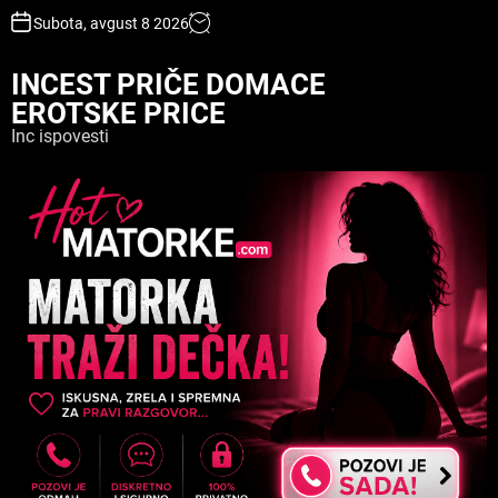
S
Subota, avgust 8 2026
k
i
INCEST PRIČE DOMACE
p
EROTSKE PRICE
t
o
Inc ispovesti
c
o
n
t
e
n
t