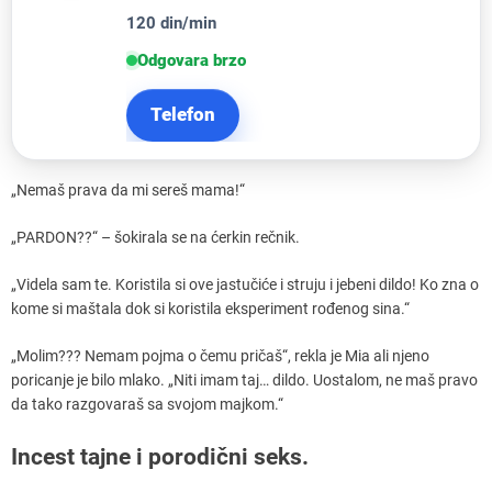
120 din/min
Odgovara brzo
Telefon
„Nemaš prava da mi sereš mama!“
„PARDON??“ – šokirala se na ćerkin rečnik.
„Videla sam te. Koristila si ove jastučiće i struju i jebeni dildo! Ko zna o
kome si maštala dok si koristila eksperiment rođenog sina.“
„Molim??? Nemam pojma o čemu pričaš“, rekla je Mia ali njeno
poricanje je bilo mlako. „Niti imam taj… dildo. Uostalom, ne maš pravo
da tako razgovaraš sa svojom majkom.“
Incest tajne i porodični seks.