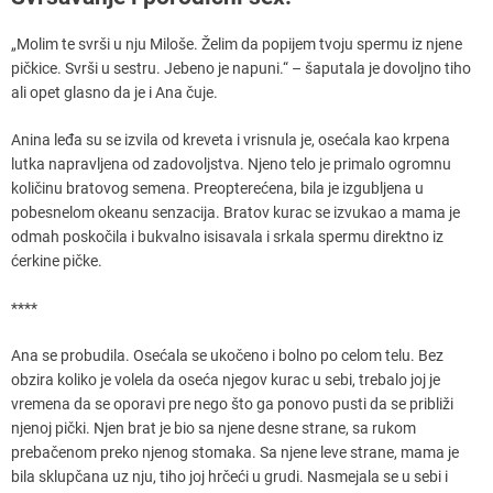
„Molim te svrši u nju Miloše. Želim da popijem tvoju spermu iz njene
pičkice. Svrši u sestru. Jebeno je napuni.“ – šaputala je dovoljno tiho
ali opet glasno da je i Ana čuje.
Anina leđa su se izvila od kreveta i vrisnula je, osećala kao krpena
lutka napravljena od zadovoljstva. Njeno telo je primalo ogromnu
količinu bratovog semena. Preopterećena, bila je izgubljena u
pobesnelom okeanu senzacija. Bratov kurac se izvukao a mama je
odmah poskočila i bukvalno isisavala i srkala spermu direktno iz
ćerkine pičke.
****
Ana se probudila. Osećala se ukočeno i bolno po celom telu. Bez
obzira koliko je volela da oseća njegov kurac u sebi, trebalo joj je
vremena da se oporavi pre nego što ga ponovo pusti da se približi
njenoj pički. Njen brat je bio sa njene desne strane, sa rukom
prebačenom preko njenog stomaka. Sa njene leve strane, mama je
bila sklupčana uz nju, tiho joj hrčeći u grudi. Nasmejala se u sebi i