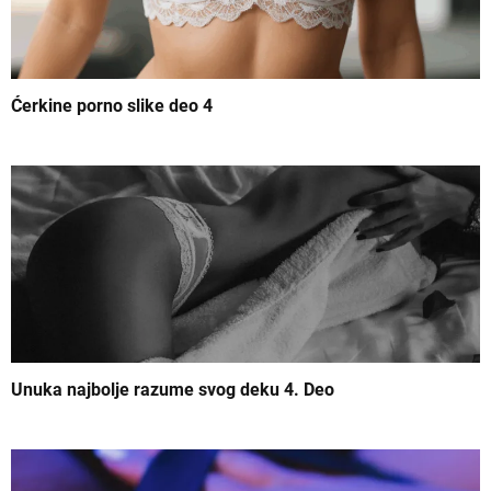
e
č
l
Ćerkine porno slike deo 4
a
n
k
a
Unuka najbolje razume svog deku 4. Deo