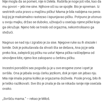
Nije mogla da se pomeri, nije ni želela. Raširila je noge još više, kao da
mu govori – jebi me sine. Njihove oči su se spojile. Bio je spreman. Iz
sestrinih usta pravo u majčinu pičku! Mama je bila nabijena na penis
koji joj je maksimalno rastezao i ispunjavao pičku. Potpuno je utonuo
u svoju majku, držao se duboko, uživajući u osećaju njene pičke koja
ga okružuje. Njeno telo se treslo od orgazma, nekontrolisano ga
stežući.
Nagnuo se nad nju i zgrabio je za sise. Njegove ruke su ih stezale i
lomile. Dok je pokušavala da shvati šta se dešava, Ana joj je sela
preko lica, zalepivši joj pičku na usta! Njena pička raščepljena od
sinovljeve kite, njeno lice zakopano u ćerkinu pičku.
Incestni porodični sex pogodio ju je u sve erogene zone i opet je
svršila. Ona je jebala svoju ćerku jezikom, dok je njen sin jebao nju.
Mia nije imala pojma koliko je orgazama doživela. Posle prvog, bilo ih
je teško razlikovati. Sve što je znala je da se nikada ranije nije osećala
ovako.
„Svršiću mama.“ – rekao je Miloš.