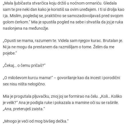
„Mala ljubičasta stvarčica koju držiš u noćnom ormariću. Gledala
sam te pre neki dan kako je koristiš sa ovim uređajem. I ti si drolja kao
i ja. Mislim, pogledaj se, praktično se samozadovoljavaš pred svojom
golom ćerkom.“ Mia je spustila pogled na sebe i shvatila da joj je ruka
naslonjena na međunožje.
„Opusti se mama, razumem te. Videla sam njegov kurac. Brutalan je.
Ni ja ne mogu da prestanem da razmišljam o tome. Želim da me
pojebe.“
„Čekaj… o čemu pričaš?“
„O miloševom kurcu mama!“ – govorilanje kao da incest i porodični
sex nisu ništa nelogično.
Mia je progutala pljuvačku, znoj joj se formirao na čelu. „Koli… Koliko
je velik?“ Ana je podigla ruke i pokazala a mamine oči su se raširile.
„Ana, preteruješ zaista.“
„Mnogo je veći od mog bivšeg dečka.“