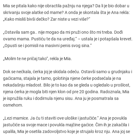
Mia se pitala kako nije obractila pažnju na njega? Da li je bio dobar u
skrivanju svoje alatke od mame? A onda je skontala šta je Ana rekla:
„Kako misliš bivši dečko? Zar niste u vezi više?“
„Ostavila sam ga.. nije mogao da mi pruži ono što mi treba. Dođi
ovamo mama. Pustiću te da na uređaj.“ – ustala je i potapšala krevet.
„Opusti se i pomisli na masivni penis svog sina.“
„Molim te ne pričaj tako“, rekla je Mia.
Dok se nećkala, ćerka joj je skidala odeću. Ostavši samo u grudnjaku i
gaćicama, stajala je tamo, golotinja njene ćerke podsećala je na
nekadašnju mladost. Bilo je to kao da se gleda u ogledalo u prošlost,
njena ćerka je mogla biti njen klon od pre 20 godina. Radoznala, Mia
je ispružila ruku i dodirnula njenu sisu. Ana ju je posmatrala sa
osmehom.
„Lezi mamice. Ja ću ti staviti ove uloške i jastučiće.“ Ana je povukla
jastučiće sa svoje mace i povukla majčine gaćice. Čim ih je zakačila i
upalila, Mia je osetila zadovoljstvo koje je strujalo kroz nju. Ana joj se