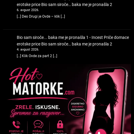
erotske price
Bio sam siroče… baka me je pronašla 2
6. avgust 2026.
[…] Deo Drugi je Ovde – klik […]
Bio sam siroče... baka me je pronašla 1 - Incest Priče domace
erotske price
Bio sam siroče… baka me je pronašla 2
4. avgust 2026.
[…] Klik Ovde za part 2 […]