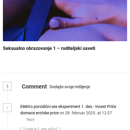
Seksualno obrazovanje 1 – roditeljski saveti
1
Comment
Dodajte svoje mišljenje
Elektro porodični sex eksperiment 1. deo - Incest Priče
1
domace erotske price
on 28. februar 2025. at 12:27
Reply
[…] Ovde je 2. deo priče […]