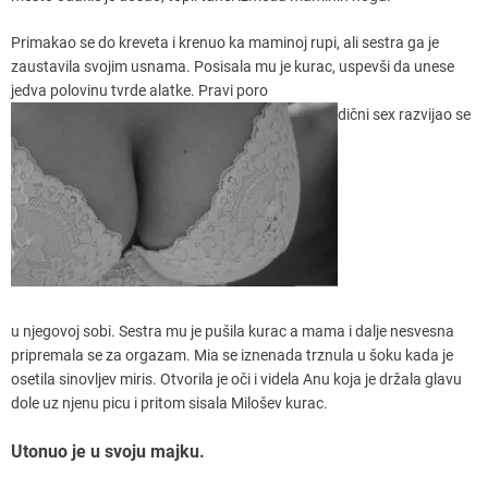
Primakao se do kreveta i krenuo ka maminoj rupi, ali sestra ga je
zaustavila svojim usnama. Posisala mu je kurac, uspevši da unese
jedva polovinu tvrde alatke. Pravi poro
dični sex razvijao se
u njegovoj sobi. Sestra mu je pušila kurac a mama i dalje nesvesna
pripremala se za orgazam. Mia se iznenada trznula u šoku kada je
osetila sinovljev miris. Otvorila je oči i videla Anu koja je držala glavu
dole uz njenu picu i pritom sisala Milošev kurac.
Utonuo je u svoju majku.