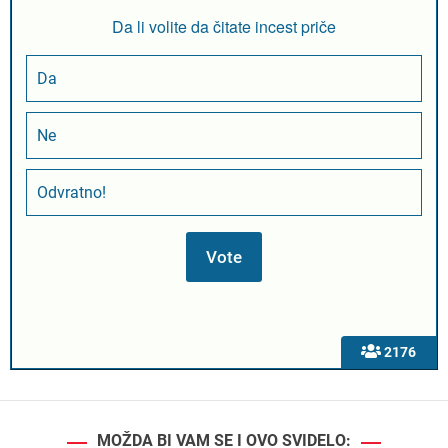
Da li volite da čitate incest priče
Da
Ne
Odvratno!
2176
MOŽDA BI VAM SE I OVO SVIDELO: