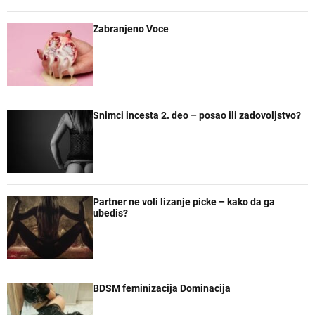
r
e
Zabranjeno Voce
Snimci incesta 2. deo – posao ili zadovoljstvo?
Partner ne voli lizanje picke – kako da ga
ubedis?
BDSM feminizacija Dominacija