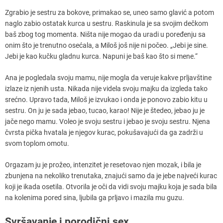
Zgrabio je sestru za bokove, primakao se, uneo samo glavić a potom
naglo zabio ostatak kurca u sestru. Raskinula je sa svojim dečkom
baš zbog tog momenta. Ništa nije mogao da uradi u poređenju sa
onim što je trenutno osećala, a Miloš još nije ni počeo. „Jebi je sine.
Jebi je kao kučku gladnu kurca. Napuni je baš kao što si mene.“
Ana je pogledala svoju mamu, nije mogla da veruje kakve prljavštine
izlaze iz njenih usta. Nikada nije videla svoju majku da izgleda tako
srećno. Upravo tada, Miloš je izvukao i onda je ponovo zabio kitu u
sestru. On ju je sada jebao, tucao, karao! Nije je štedeo, jebao ju je
jače nego mamu. Voleo je svoju sestru i jebao je svoju sestru. Njena
čvrsta pička hvatala je njegov kurac, pokušavajući da ga zadrži u
svom toplom omotu.
Orgazam ju je prožeo, intenzitet je resetovao njen mozak, i bila je
zbunjena na nekoliko trenutaka, znajući samo da je jebe najveći kurac
koji je ikada osetila. Otvorila je oči da vidi svoju majku koja je sada bila
na kolenima pored sina, ljubila ga prljavo i mazila mu guzu.
Svršavanje i porodični sex.