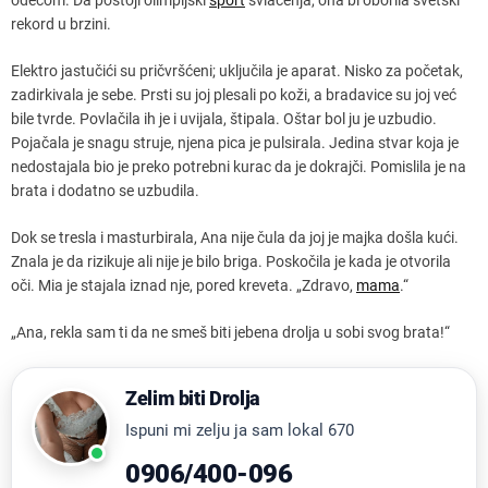
rekord u brzini.
Elektro jastučići su pričvršćeni; uključila je aparat. Nisko za početak,
zadirkivala je sebe. Prsti su joj plesali po koži, a bradavice su joj već
bile tvrde. Povlačila ih je i uvijala, štipala. Oštar bol ju je uzbudio.
Pojačala je snagu struje, njena pica je pulsirala. Jedina stvar koja je
nedostajala bio je preko potrebni kurac da je dokrajči. Pomislila je na
brata i dodatno se uzbudila.
Dok se tresla i masturbirala, Ana nije čula da joj je majka došla kući.
Znala je da rizikuje ali nije je bilo briga. Poskočila je kada je otvorila
oči. Mia je stajala iznad nje, pored kreveta. „Zdravo,
mama
.“
„Ana, rekla sam ti da ne smeš biti jebena drolja u sobi svog brata!“
Zelim biti Drolja
Ispuni mi zelju ja sam lokal 670
0906/400-096