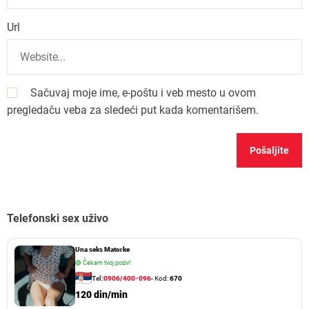
Url
Sačuvaj moje ime, e-poštu i veb mesto u ovom
pregledaču veba za sledeći put kada komentarišem.
Telefonski sex uživo
Una seks Matorke
🟢
Čekam tvoj poziv!
Tel:
0906/400-096
- Kod:
670
120 din/min