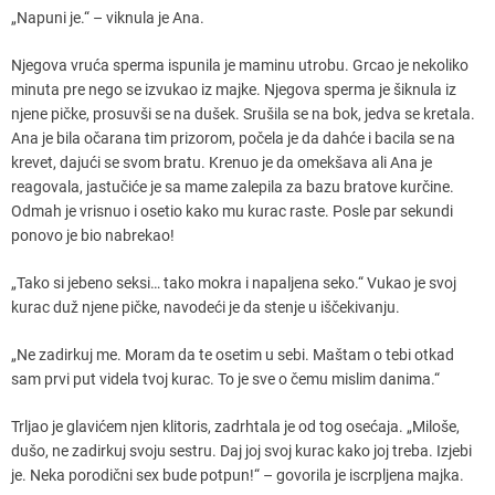
„Napuni je.“ – viknula je Ana.
Njegova vruća sperma ispunila je maminu utrobu. Grcao je nekoliko
minuta pre nego se izvukao iz majke. Njegova sperma je šiknula iz
njene pičke, prosuvši se na dušek. Srušila se na bok, jedva se kretala.
Ana je bila očarana tim prizorom, počela je da dahće i bacila se na
krevet, dajući se svom bratu. Krenuo je da omekšava ali Ana je
reagovala, jastučiće je sa mame zalepila za bazu bratove kurčine.
Odmah je vrisnuo i osetio kako mu kurac raste. Posle par sekundi
ponovo je bio nabrekao!
„Tako si jebeno seksi… tako mokra i napaljena seko.“ Vukao je svoj
kurac duž njene pičke, navodeći je da stenje u iščekivanju.
„Ne zadirkuj me. Moram da te osetim u sebi. Maštam o tebi otkad
sam prvi put videla tvoj kurac. To je sve o čemu mislim danima.“
Trljao je glavićem njen klitoris, zadrhtala je od tog osećaja. „Miloše,
dušo, ne zadirkuj svoju sestru. Daj joj svoj kurac kako joj treba. Izjebi
je. Neka porodični sex bude potpun!“ – govorila je iscrpljena majka.