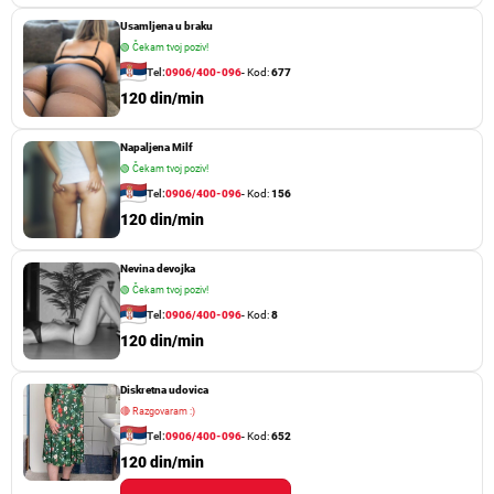
Usamljena u braku
🟢
Čekam tvoj poziv!
Tel:
0906/400-096
- Kod:
677
120 din/min
Napaljena Milf
🟢
Čekam tvoj poziv!
Tel:
0906/400-096
- Kod:
156
120 din/min
Nevina devojka
🟢
Čekam tvoj poziv!
Tel:
0906/400-096
- Kod:
8
120 din/min
Diskretna udovica
🔴
Razgovaram :)
Tel:
0906/400-096
- Kod:
652
120 din/min