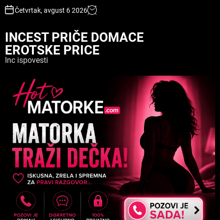
S
Četvrtak, avgust 6 2026
k
i
INCEST PRIČE DOMACE
p
EROTSKE PRICE
t
o
Inc ispovesti
c
o
n
t
e
n
t