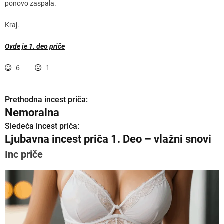
ponovo zaspala.
Kraj.
Ovde je 1. deo priče
6
1
Prethodna incest priča:
K
Nemoralna
r
Sledeća incest priča:
Ljubavna incest priča 1. Deo – vlažni snovi
e
Inc priče
t
a
n
j