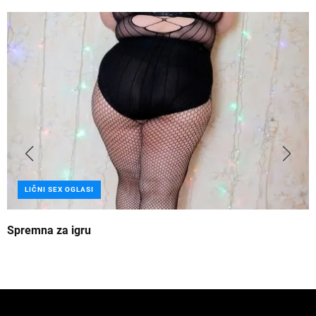
LIČNI SEX OGLASI
Spremna za igru
B