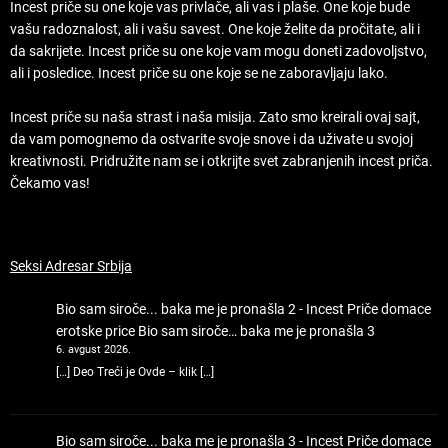
Incest priče su one koje vas privlače, ali vas i plaše. One koje bude
vašu radoznalost, ali i vašu savest. One koje želite da pročitate, ali i
da sakrijete. Incest priče su one koje vam mogu doneti zadovoljstvo,
ali i posledice. Incest priče su one koje se ne zaboravljaju lako.
Incest priče su naša strast i naša misija. Zato smo kreirali ovaj sajt,
da vam pomognemo da ostvarite svoje snove i da uživate u svojoj
kreativnosti. Pridružite nam se i otkrijte svet zabranjenih incest priča.
Čekamo vas!
Seksi Adresar Srbija
Bio sam siroče... baka me je pronašla 2 - Incest Priče domace
erotske price
Bio sam siroče… baka me je pronašla 3
6. avgust 2026.
[…] Deo Treći je Ovde – klik […]
Bio sam siroče... baka me je pronašla 3 - Incest Priče domace