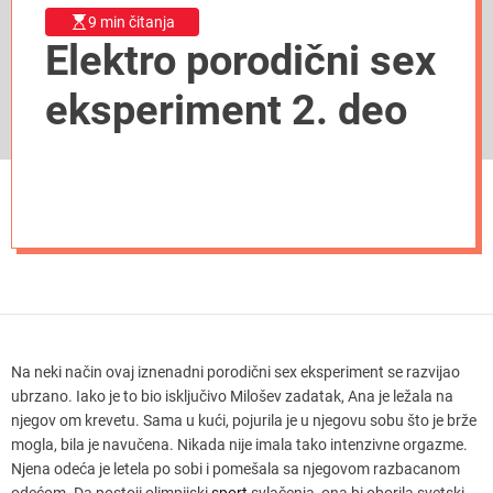
9 min čitanja
Elektro porodični sex
eksperiment 2. deo
Na neki način ovaj iznenadni porodični sex eksperiment se razvijao
ubrzano. Iako je to bio isključivo Milošev zadatak, Ana je ležala na
njegov om krevetu. Sama u kući, pojurila je u njegovu sobu što je brže
mogla, bila je navučena. Nikada nije imala tako intenzivne orgazme.
Njena odeća je letela po sobi i pomešala sa njegovom razbacanom
odećom. Da postoji olimpijski
sport
svlačenja, ona bi oborila svetski