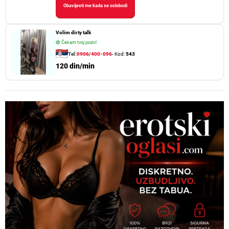
Obavijesti me kada se oslobodi
Volim dirty talk
🟢
Čekam tvoj poziv!
Tel:
0906/400-096
- Kod:
543
120 din/min