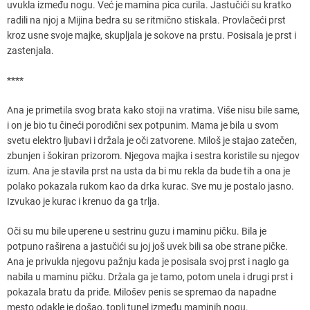
uvukla između nogu. Već je mamina pica curila. Jastučići su kratko
radili na njoj a Mijina bedra su se ritmično stiskala. Provlačeći prst
kroz usne svoje majke, skupljala je sokove na prstu. Posisala je prst i
zastenjala.
****
Ana je primetila svog brata kako stoji na vratima. Više nisu bile same,
i on je bio tu čineći porodični sex potpunim. Mama je bila u svom
svetu elektro ljubavi i držala je oči zatvorene. Miloš je stajao zatečen,
zbunjen i šokiran prizorom. Njegova majka i sestra koristile su njegov
izum. Ana je stavila prst na usta da bi mu rekla da bude tih a ona je
polako pokazala rukom kao da drka kurac. Sve mu je postalo jasno.
Izvukao je kurac i krenuo da ga trlja.
Oči su mu bile uperene u sestrinu guzu i maminu pičku. Bila je
potpuno raširena a jastučići su joj još uvek bili sa obe strane pičke.
Ana je privukla njegovu pažnju kada je posisala svoj prst i naglo ga
nabila u maminu pičku. Držala ga je tamo, potom unela i drugi prst i
pokazala bratu da priđe. Milošev penis se spremao da napadne
mesto odakle je došao, topli tunel između maminih nogu.