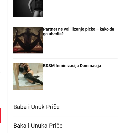
Partner ne voli lizanje picke – kako da
ga ubedis?
BDSM feminizacija Dominacija
Baba i Unuk Priče
Baka i Unuka Pričе