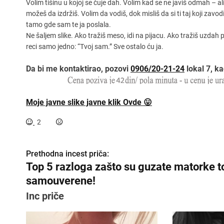
Volim tišinu u kojoj se čuje dah. Volim kad se ne javiš odmah – ali
možeš da izdržiš. Volim da vodiš, dok misliš da si ti taj koji zavod
tamo gde sam te ja poslala.
Ne šaljem slike. Ako tražiš meso, idi na pijacu. Ako tražiš uzdah 
reci samo jedno: “Tvoj sam.” Sve ostalo ću ja.
Da bi me kontaktirao, pozovi
0906/20-21-24
lokal 7, ka
Moje javne slike javne klik Ovde 😛
2
Prethodna incest priča:
K
Top 5 razloga zašto su guzate matorke t
r
samouverene!
e
Inc priče
t