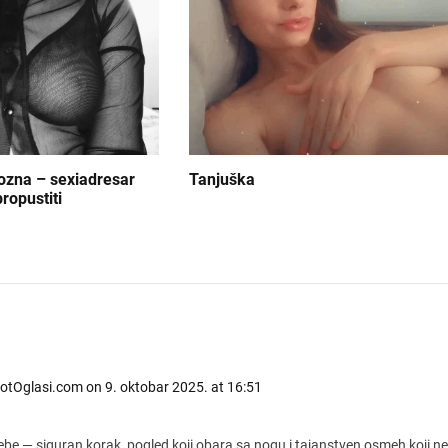
iozna – sexiadresar
Tanjuška
ropustiti
 HotOglasi.com
on 9. oktobar 2025. at 16:51
be — siguran korak, pogled koji obara sa nogu i tajanstven osmeh koji ne