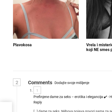
a
n
j
e
č
Plavokosa
Vrela i mister
koji NE smes p
l
a
n
k
2
Comments
Dodajte svoje mišljenje
a
1
Prefinjene dame za seks – erotika i elegancija ✔️ -
Reply
orke
[…] dame za seks. Njihova pojava govori sama za se