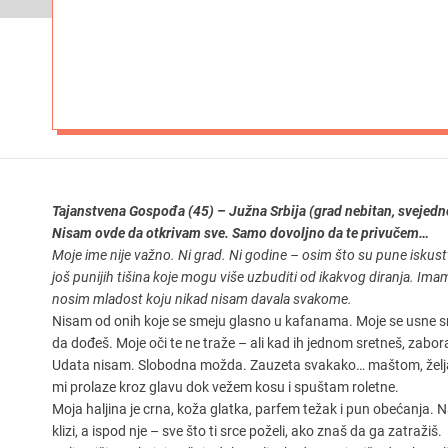
Tajanstvena Gospođa (45) – Južna Srbija (grad nebitan, svejedno 
Nisam ovde da otkrivam sve. Samo dovoljno da te privučem…
Moje ime nije važno. Ni grad. Ni godine – osim što su pune iskust
još punijih tišina koje mogu više uzbuditi od ikakvog diranja. Imam
nosim mladost koju nikad nisam davala svakome.
Nisam od onih koje se smeju glasno u kafanama. Moje se usne 
da dođeš. Moje oči te ne traže – ali kad ih jednom sretneš, zabor
Udata nisam. Slobodna možda. Zauzeta svakako… maštom, želja
mi prolaze kroz glavu dok vežem kosu i spuštam roletne.
Moja haljina je crna, koža glatka, parfem težak i pun obećanja. 
klizi, a ispod nje – sve što ti srce poželi, ako znaš da ga zatražiš.