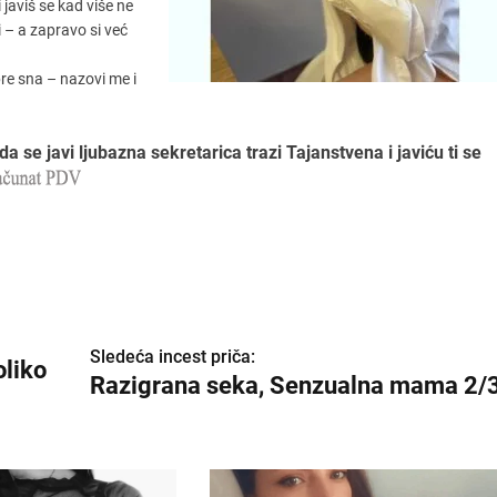
 javiš se kad više ne
i – a zapravo si već
pre sna – nazovi me i
da se javi ljubazna sekretarica trazi Tajanstvena i javiću ti se
Sledeća incest priča:
oliko
Razigrana seka, Senzualna mama 2/