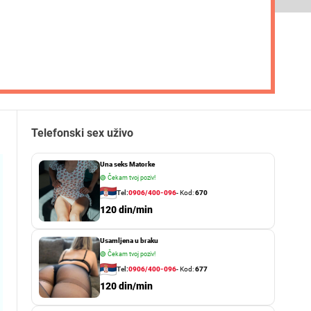
Telefonski sex uživo
Una seks Matorke
🟢
Čekam tvoj poziv!
Tel:
0906/400-096
- Kod:
670
120 din/min
Usamljena u braku
🟢
Čekam tvoj poziv!
Tel:
0906/400-096
- Kod:
677
120 din/min