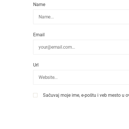
Name
Email
Url
Sačuvaj moje ime, e-poštu i veb mesto u 