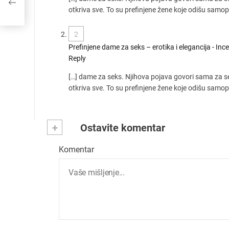
otkriva sve. To su prefinjene žene koje odišu samo
2
Prefinjene dame za seks – erotika i elegancija - Inc
Reply
[…] dame za seks. Njihova pojava govori sama za se
otkriva sve. To su prefinjene žene koje odišu samo
+
Ostavite komentar
Komentar