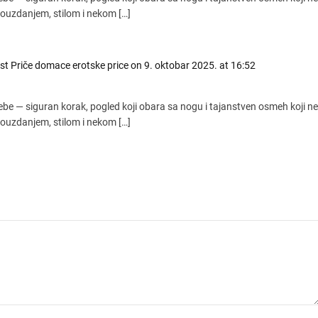
pouzdanjem, stilom i nekom […]
est Priče domace erotske price
on 9. oktobar 2025. at 16:52
be — siguran korak, pogled koji obara sa nogu i tajanstven osmeh koji ne
pouzdanjem, stilom i nekom […]