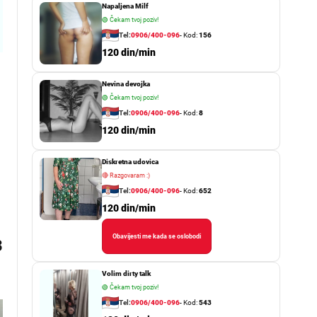
Napaljena Milf
🟢
Čekam tvoj poziv!
Tel:
0906/400-096
- Kod:
156
120 din/min
Nevina devojka
🟢
Čekam tvoj poziv!
Tel:
0906/400-096
- Kod:
8
120 din/min
Diskretna udovica
🔴
Razgovaram :)
Tel:
0906/400-096
- Kod:
652
120 din/min
Obavijesti me kada se oslobodi
3
Volim dirty talk
🟢
Čekam tvoj poziv!
Tel:
0906/400-096
- Kod:
543