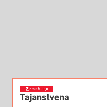
2 min čitanja
Tajanstvena