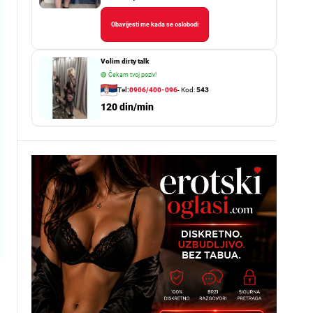
Obavijesti me kada se oslobodi
Volim dirty talk
🟢
Čekam tvoj poziv!
Tel:
0906/400-096
- Kod:
543
120 din/min