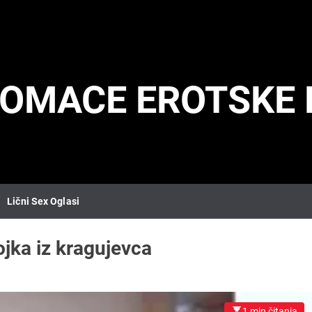
DOMACE EROTSKE 
Lični Sex Oglasi
jka iz kragujevca
1 min čitanja