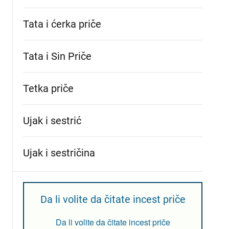
Tata i ćerka priče
Tata i Sin Priče
Tetka priče
Ujak i sestrić
Ujak i sestričina
Da li volite da čitate incest priče
Da li volite da čitate incest priče