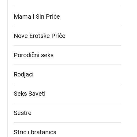
Mama i Sin Priče
Nove Erotske Priče
Porodični seks
Rodjaci
Seks Saveti
Sestre
Stric i bratanica