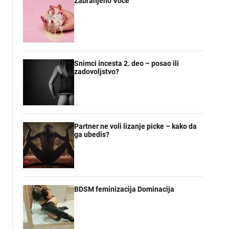
Zabranjeno Voce
Snimci incesta 2. deo – posao ili
zadovoljstvo?
Partner ne voli lizanje picke – kako da
ga ubedis?
BDSM feminizacija Dominacija