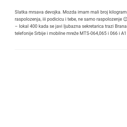
Slatka mrsava devojka. Mozda imam mali broj kilograma,
raspolozenja, iii podicicu i tebe, ne samo raspolozenje
– lokal 400 kada se javi ljubazna sekretarica trazi Brana 
telefonije Srbije i mobilne mreže MTS-064,065 i 066 i A1