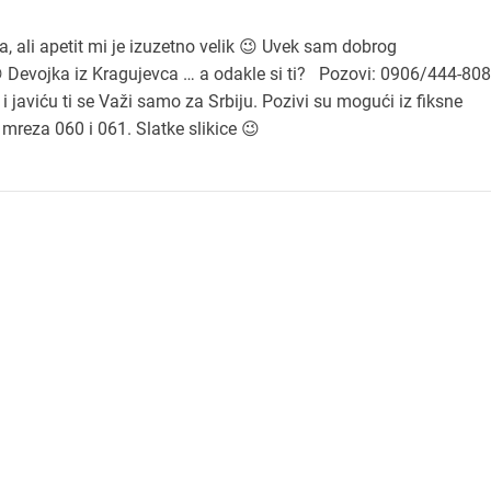
 ali apetit mi je izuzetno velik 😉 Uvek sam dobrog
 😉 Devojka iz Kragujevca … a odakle si ti? Pozovi: 0906/444-808
i javiću ti se Važi samo za Srbiju. Pozivi su mogući iz fiksne
 mreza 060 i 061. Slatke slikice 😉