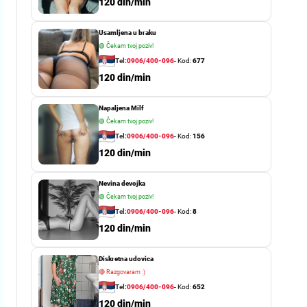
o
120 din/min
r
m
Usamljena u braku
o
d
🟢
Čekam tvoj poziv!
e
Tel:
0906/400-096
- Kod:
677
120 din/min
Napaljena Milf
🟢
Čekam tvoj poziv!
Tel:
0906/400-096
- Kod:
156
120 din/min
Nevina devojka
🟢
Čekam tvoj poziv!
Tel:
0906/400-096
- Kod:
8
120 din/min
Diskretna udovica
🔴
Razgovaram :)
Tel:
0906/400-096
- Kod:
652
120 din/min