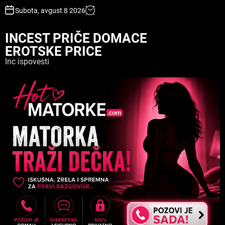
S
Subota, avgust 8 2026
k
i
INCEST PRIČE DOMACE
p
EROTSKE PRICE
t
o
Inc ispovesti
c
o
n
t
e
n
t