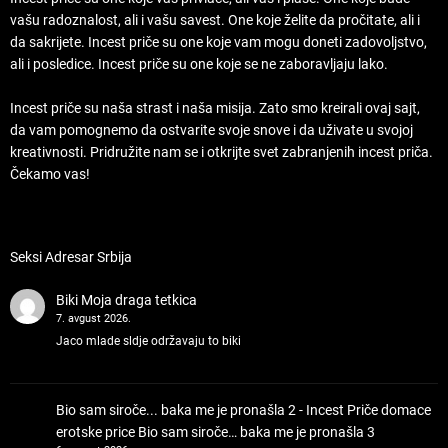
vašu radoznalost, ali i vašu savest. One koje želite da pročitate, ali i
da sakrijete. Incest priče su one koje vam mogu doneti zadovoljstvo,
ali i posledice. Incest priče su one koje se ne zaboravljaju lako.
Incest priče su naša strast i naša misija. Zato smo kreirali ovaj sajt,
da vam pomognemo da ostvarite svoje snove i da uživate u svojoj
kreativnosti. Pridružite nam se i otkrijte svet zabranjenih incest priča.
Čekamo vas!
Seksi Adresar Srbija
Biki
Moja draga tetkica
7. avgust 2026.
Jaco mlade sldje održavaju to biki
Bio sam siroče... baka me je pronašla 2 - Incest Priče domace
erotske price
Bio sam siroče… baka me je pronašla 3