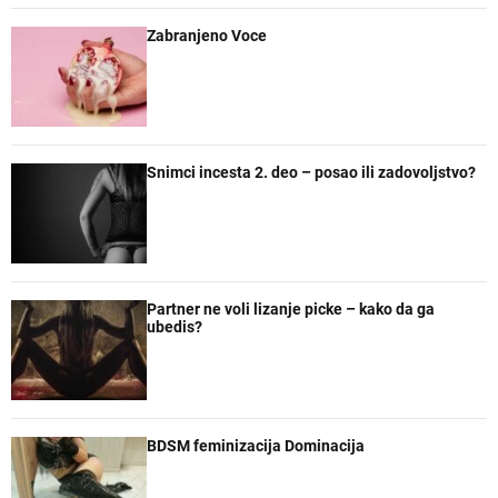
r
e
Zabranjeno Voce
Snimci incesta 2. deo – posao ili zadovoljstvo?
Partner ne voli lizanje picke – kako da ga
ubedis?
BDSM feminizacija Dominacija