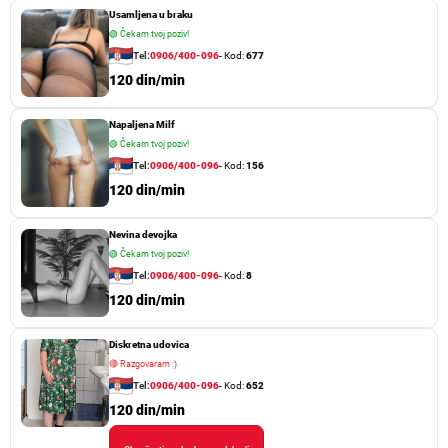
Usamljena u braku
🟢
Čekam tvoj poziv!
Tel:
0906/400-096
- Kod:
677
120 din/min
Napaljena Milf
🟢
Čekam tvoj poziv!
Tel:
0906/400-096
- Kod:
156
120 din/min
Nevina devojka
🟢
Čekam tvoj poziv!
Tel:
0906/400-096
- Kod:
8
120 din/min
Diskretna udovica
🔴
Razgovaram :)
Tel:
0906/400-096
- Kod:
652
120 din/min