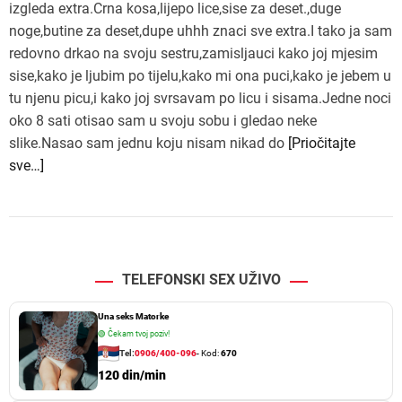
izgleda extra.Crna kosa,lijepo lice,sise za deset.,duge
noge,butine za deset,dupe uhhh znaci sve extra.I tako ja sam
redovno drkao na svoju sestru,zamisljauci kako joj mjesim
sise,kako je ljubim po tijelu,kako mi ona puci,kako je jebem u
tu njenu picu,i kako joj svrsavam po licu i sisama.Jedne noci
oko 8 sati otisao sam u svoju sobu i gledao neke
slike.Nasao sam jednu koju nisam nikad do
[Priočitajte
sve…]
TELEFONSKI SEX UŽIVO
Una seks Matorke
🟢
Čekam tvoj poziv!
Tel:
0906/400-096
- Kod:
670
120 din/min