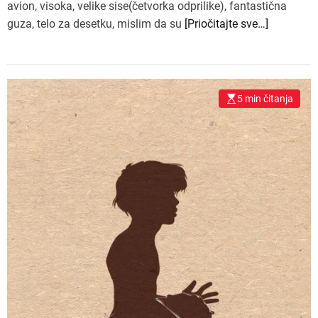
avion, visoka, velike sise(četvorka odprilike), fantastična
guza, telo za desetku, mislim da su
[Priočitajte sve…]
5 min čitanja