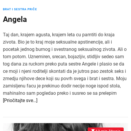
BRAT I SESTRA PRIČE
Angela
Taj dan, krajem agusta, krajem leta cu pamtiti do kraja
zivota. Bio je to kraj moje seksualne apstinencije, ali i
pocetak jednog burnog i svestranog seksualnog zivota. Ali o
tom potom. Uznemiren, srecan, bojazljiv, stidljiv sedeo sam
tog dana za ruckom preko puta sestre Angele i plasio se da
ce moji i njeni roditelji skontati da je jutros pao zestok seks i
zmedju njihove dece koji su povrh svega i brat i sestra. Moju
zamisljenu facu je prekinuo dodir necije noge ispod stola,
mahinalno sam pogledao preko i susreo se sa prelepim
[Priočitajte sve…]