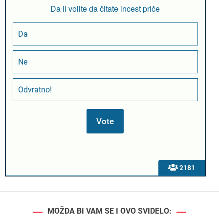
Da li volite da čitate incest priče
Da
Ne
Odvratno!
2181
MOŽDA BI VAM SE I OVO SVIDELO: