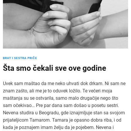
BRAT I SESTRA PRIČE
Šta smo čekali sve ove godine
Uvek sam maštao da me neko uhvati dok drkam. Ni sam ne
znam zašto, ali me je to oduvek ložilo. Te večeri moja
maštanja su se ostvarila, samo malo drugačije nego što
sam očekivao… Pre par dana sam došao u posetu sestri.
Nevena studira u Beogradu, gde iznajmljuje stan sa svojom
prijateljicom Tamarom. Tamara je opasno dobra riba, i od
kada je poznajem imam želju da je pojebem. Nevena i