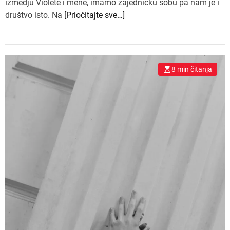
izmedju Violete i mene, imamo zajednicku sobu pa nam je i
društvo isto. Na
[Priočitajte sve…]
8 min čitanja