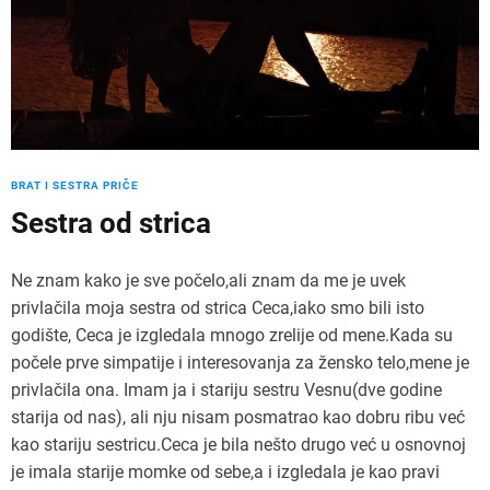
BRAT I SESTRA PRIČE
Sestra od strica
Ne znam kako je sve počelo,ali znam da me je uvek
privlačila moja sestra od strica Ceca,iako smo bili isto
godište, Ceca je izgledala mnogo zrelije od mene.Kada su
počele prve simpatije i interesovanja za žensko telo,mene je
privlačila ona. Imam ja i stariju sestru Vesnu(dve godine
starija od nas), ali nju nisam posmatrao kao dobru ribu već
kao stariju sestricu.Ceca je bila nešto drugo već u osnovnoj
je imala starije momke od sebe,a i izgledala je kao pravi