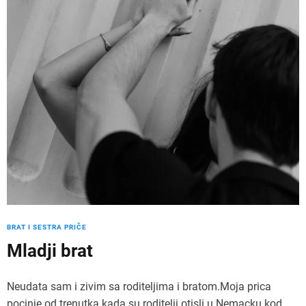
BRAT I SESTRA PRIČE
Mladji brat
Neudata sam i zivim sa roditeljima i bratom.Moja prica
pocinje od trenutka kada su roditelji otisli u Nemacku kod