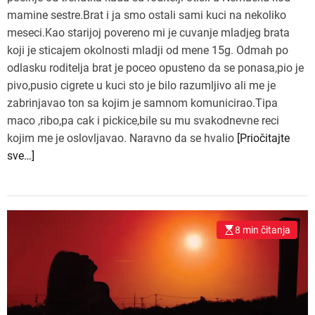
mamine sestre.Brat i ja smo ostali sami kuci na nekoliko
meseci.Kao starijoj povereno mi je cuvanje mladjeg brata
koji je sticajem okolnosti mladji od mene 15g. Odmah po
odlasku roditelja brat je poceo opusteno da se ponasa,pio je
pivo,pusio cigrete u kuci sto je bilo razumljivo ali me je
zabrinjavao ton sa kojim je samnom komunicirao.Tipa
maco ,ribo,pa cak i pickice,bile su mu svakodnevne reci
kojim me je oslovljavao. Naravno da se hvalio
[Priočitajte
sve…]
8 min čitanja