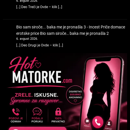
6. avgust 2026.
[…] Deo Treći je Ovde – klik […]
Bio sam siroče... baka me je pronašla 3 - Incest Priče domace
erotske price
Bio sam siroče… baka me je pronašla 2
6. avgust 2026.
[…] Deo Drugi je Ovde – klik […]