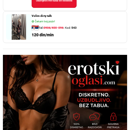
Obavijesti me kada se oslobodi
Volim dirty talk
🟢
Čekam tvoj poziv!
Tel:
0906/400-096
- Kod:
543
120 din/min