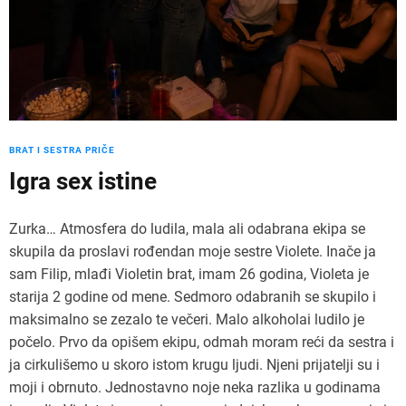
BRAT I SESTRA PRIČE
Igra sex istine
Zurka… Atmosfera do ludila, mala ali odabrana ekipa se
skupila da proslavi rođendan moje sestre Violete. Inače ja
sam Filip, mlađi Violetin brat, imam 26 godina, Violeta je
starija 2 godine od mene. Sedmoro odabranih se skupilo i
maksimalno se zezalo te večeri. Malo alkoholai ludilo je
počelo. Prvo da opišem ekipu, odmah moram reći da sestra i
ja cirkulišemo u skoro istom krugu ljudi. Njeni prijatelji su i
moji i obrnuto. Jednostavno noje neka razlika u godinama