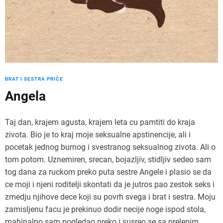
BRAT I SESTRA PRIČE
Angela
Taj dan, krajem agusta, krajem leta cu pamtiti do kraja
zivota. Bio je to kraj moje seksualne apstinencije, ali i
pocetak jednog burnog i svestranog seksualnog zivota. Ali o
tom potom. Uznemiren, srecan, bojazljiv, stidljiv sedeo sam
tog dana za ruckom preko puta sestre Angele i plasio se da
ce moji i njeni roditelji skontati da je jutros pao zestok seks i
zmedju njihove dece koji su povrh svega i brat i sestra. Moju
zamisljenu facu je prekinuo dodir necije noge ispod stola,
mahinalno sam pogledao preko i susreo se sa prelepim