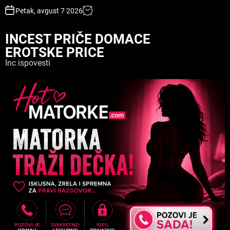
S
Petak, avgust 7 2026
k
i
INCEST PRIČE DOMACE
p
EROTSKE PRICE
t
o
Inc ispovesti
c
o
n
t
e
n
t