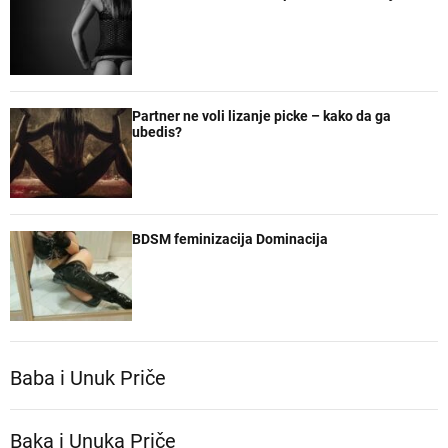
Partner ne voli lizanje picke – kako da ga
ubedis?
BDSM feminizacija Dominacija
Baba i Unuk Priče
Baka i Unuka Pričе