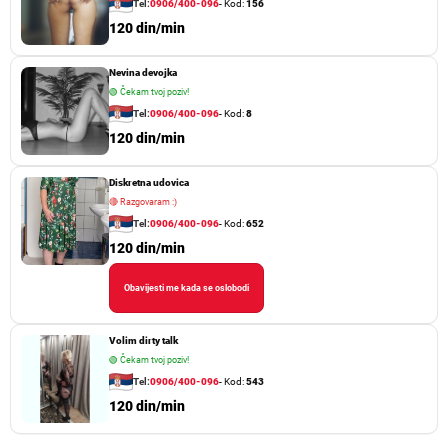
Tel:
0906/400-096
- Kod:
156
120 din/min
Nevina devojka
🟢
Čekam tvoj poziv!
Tel:
0906/400-096
- Kod:
8
120 din/min
Diskretna udovica
🔴
Razgovaram :)
Tel:
0906/400-096
- Kod:
652
120 din/min
Obavijesti me kada se oslobodi
Volim dirty talk
🟢
Čekam tvoj poziv!
Tel:
0906/400-096
- Kod:
543
120 din/min