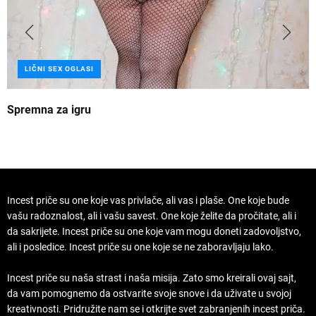
LIČNI SEX OGLASI
Spremna za igru
B
Incest priče su one koje vas privlače, ali vas i plaše. One koje bude
vašu radoznalost, ali i vašu savest. One koje želite da pročitate, ali i
da sakrijete. Incest priče su one koje vam mogu doneti zadovoljstvo,
ali i posledice. Incest priče su one koje se ne zaboravljaju lako.
Incest priče su naša strast i naša misija. Zato smo kreirali ovaj sajt,
da vam pomognemo da ostvarite svoje snove i da uživate u svojoj
kreativnosti. Pridružite nam se i otkrijte svet zabranjenih incest priča.