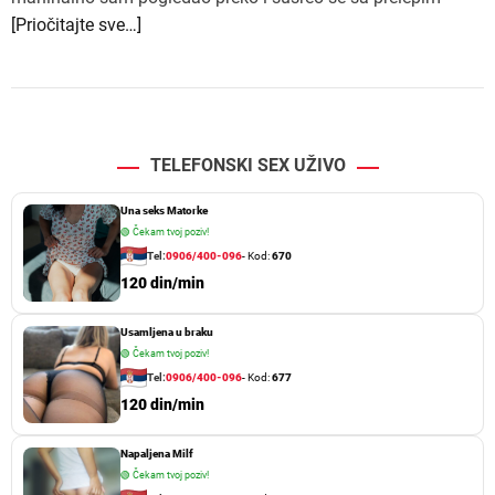
[Priočitajte sve…]
TELEFONSKI SEX UŽIVO
Una seks Matorke
🟢
Čekam tvoj poziv!
Tel:
0906/400-096
- Kod:
670
120 din/min
Usamljena u braku
🟢
Čekam tvoj poziv!
Tel:
0906/400-096
- Kod:
677
120 din/min
Napaljena Milf
🟢
Čekam tvoj poziv!