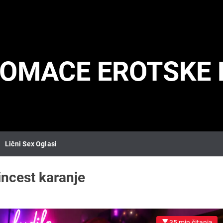
DOMACE EROTSKE 
Lični Sex Oglasi
incest karanje
35 min čitanja