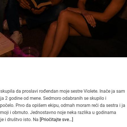
skupila da proslavi rođendan moje sestre Violete. Inače ja sam
arija 2 godine od mene. Sedmoro odabranih se skupilo i
e počelo. Prvo da opišem ekipu, odmah moram reći da sestra i ja
u i moji i obrnuto. Jednostavno noje neka razlika u godinama
e i društvo isto. Na
[Priočitajte sve…]