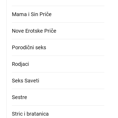
Mama i Sin Priče
Nove Erotske Priče
Porodični seks
Rodjaci
Seks Saveti
Sestre
Stric i bratanica