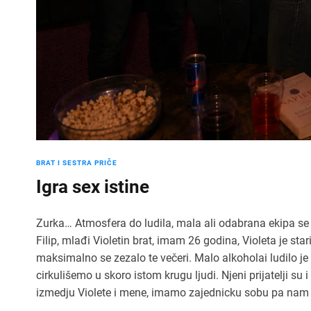
BRAT I SESTRA PRIČE
Igra sex istine
Zurka… Atmosfera do ludila, mala ali odabrana ekipa se 
Filip, mlađi Violetin brat, imam 26 godina, Violeta je st
maksimalno se zezalo te večeri. Malo alkoholai ludilo j
cirkulišemo u skoro istom krugu ljudi. Njeni prijatelji s
izmedju Violete i mene, imamo zajednicku sobu pa nam j