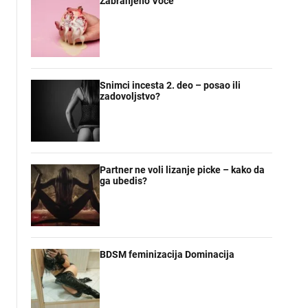
Zabranjeno Voce
Snimci incesta 2. deo – posao ili
zadovoljstvo?
Partner ne voli lizanje picke – kako da
ga ubedis?
BDSM feminizacija Dominacija