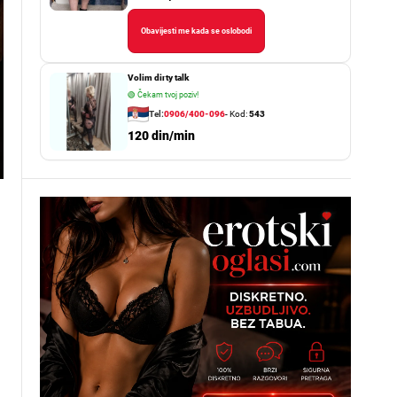
Obavijesti me kada se oslobodi
Volim dirty talk
🟢
Čekam tvoj poziv!
Tel:
0906/400-096
- Kod:
543
120 din/min