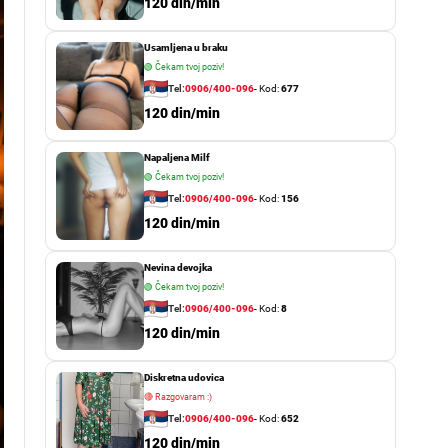
o
120 din/min
r
m
Usamljena u braku
o
d
🟢
Čekam tvoj poziv!
e
Tel:
0906/400-096
- Kod:
677
120 din/min
Napaljena Milf
🟢
Čekam tvoj poziv!
Tel:
0906/400-096
- Kod:
156
120 din/min
Nevina devojka
🟢
Čekam tvoj poziv!
Tel:
0906/400-096
- Kod:
8
120 din/min
Diskretna udovica
🔴
Razgovaram :)
Tel:
0906/400-096
- Kod:
652
120 din/min