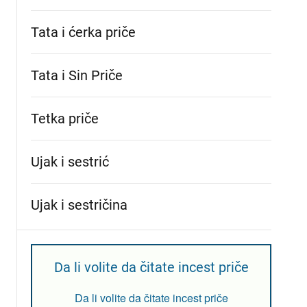
Tata i ćerka priče
Tata i Sin Priče
Tetka priče
Ujak i sestrić
Ujak i sestričina
Da li volite da čitate incest priče
Da li volite da čitate incest priče