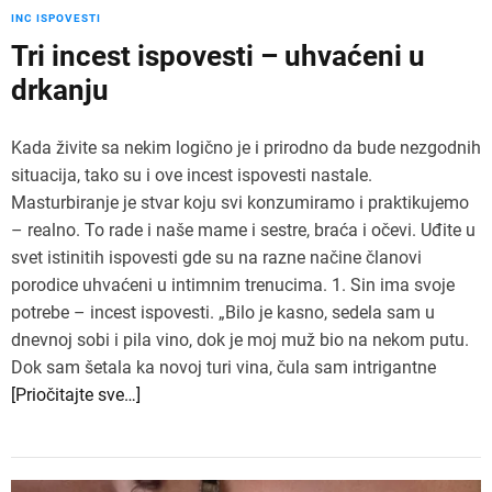
INC ISPOVESTI
Tri incest ispovesti – uhvaćeni u
drkanju
Kada živite sa nekim logično je i prirodno da bude nezgodnih
situacija, tako su i ove incest ispovesti nastale.
Masturbiranje je stvar koju svi konzumiramo i praktikujemo
– realno. To rade i naše mame i sestre, braća i očevi. Uđite u
svet istinitih ispovesti gde su na razne načine članovi
porodice uhvaćeni u intimnim trenucima. 1. Sin ima svoje
potrebe – incest ispovesti. „Bilo je kasno, sedela sam u
dnevnoj sobi i pila vino, dok je moj muž bio na nekom putu.
Dok sam šetala ka novoj turi vina, čula sam intrigantne
[Priočitajte sve…]