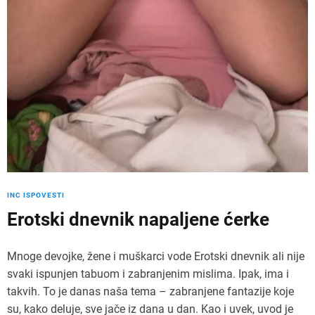
INC ISPOVESTI
Erotski dnevnik napaljene ćerke
Mnoge devojke, žene i muškarci vode Erotski dnevnik ali nije
svaki ispunjen tabuom i zabranjenim mislima. Ipak, ima i
takvih. To je danas naša tema – zabranjene fantazije koje
su, kako deluje, sve jače iz dana u dan. Kao i uvek, uvod je