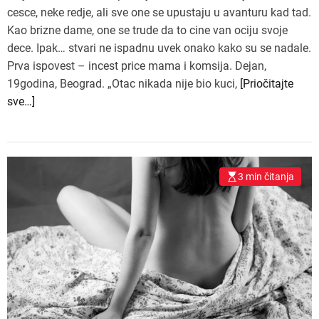
cesce, neke redje, ali sve one se upustaju u avanturu kad tad.
Kao brizne dame, one se trude da to cine van ociju svoje
dece. Ipak… stvari ne ispadnu uvek onako kako su se nadale.
Prva ispovest – incest price mama i komsija. Dejan,
19godina, Beograd. „Otac nikada nije bio kuci,
[Priočitajte
sve…]
3 min čitanja