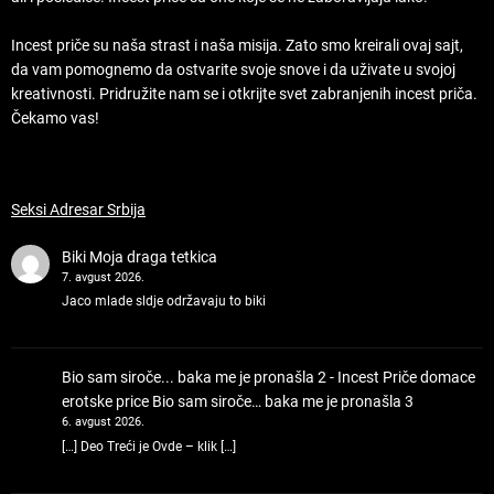
Incest priče su naša strast i naša misija. Zato smo kreirali ovaj sajt,
da vam pomognemo da ostvarite svoje snove i da uživate u svojoj
kreativnosti. Pridružite nam se i otkrijte svet zabranjenih incest priča.
Čekamo vas!
Seksi Adresar Srbija
Biki
Moja draga tetkica
7. avgust 2026.
Jaco mlade sldje održavaju to biki
Bio sam siroče... baka me je pronašla 2 - Incest Priče domace
erotske price
Bio sam siroče… baka me je pronašla 3
6. avgust 2026.
[…] Deo Treći je Ovde – klik […]