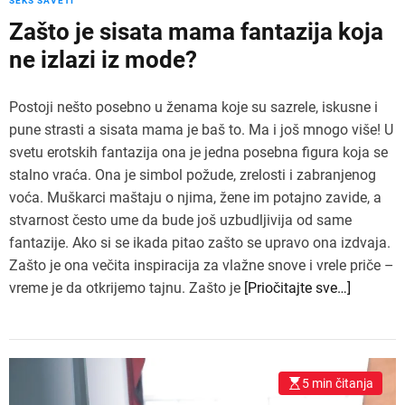
SEKS SAVETI
Zašto je sisata mama fantazija koja
ne izlazi iz mode?
Postoji nešto posebno u ženama koje su sazrele, iskusne i
pune strasti a sisata mama je baš to. Ma i još mnogo više! U
svetu erotskih fantazija ona je jedna posebna figura koja se
stalno vraća. Ona je simbol požude, zrelosti i zabranjenog
voća. Muškarci maštaju o njima, žene im potajno zavide, a
stvarnost često ume da bude još uzbudljivija od same
fantazije. Ako si se ikada pitao zašto se upravo ona izdvaja.
Zašto je ona večita inspiracija za vlažne snove i vrele priče –
vreme je da otkrijemo tajnu. Zašto je
[Priočitajte sve…]
5 min čitanja