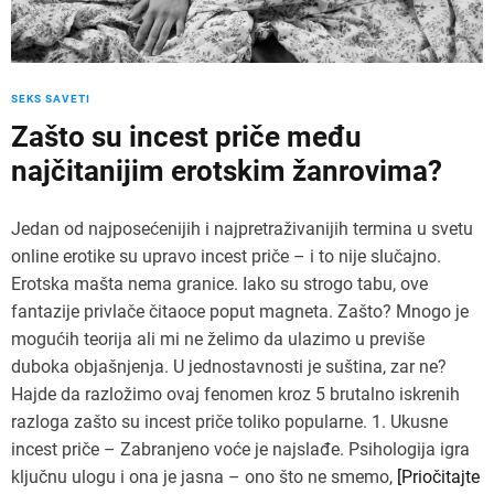
SEKS SAVETI
Zašto su incest priče među
najčitanijim erotskim žanrovima?
Jedan od najposećenijih i najpretraživanijih termina u svetu
online erotike su upravo incest priče – i to nije slučajno.
Erotska mašta nema granice. Iako su strogo tabu, ove
fantazije privlače čitaoce poput magneta. Zašto? Mnogo je
mogućih teorija ali mi ne želimo da ulazimo u previše
duboka objašnjenja. U jednostavnosti je suština, zar ne?
Hajde da razložimo ovaj fenomen kroz 5 brutalno iskrenih
razloga zašto su incest priče toliko popularne. 1. Ukusne
incest priče – Zabranjeno voće je najslađe. Psihologija igra
ključnu ulogu i ona je jasna – ono što ne smemo,
[Priočitajte