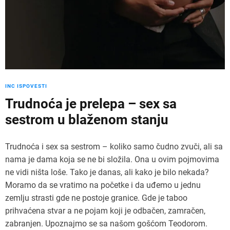
INC ISPOVESTI
Trudnoća je prelepa – sex sa
sestrom u blaženom stanju
Trudnoća i sex sa sestrom – koliko samo čudno zvuči, ali sa
nama je dama koja se ne bi složila. Ona u ovim pojmovima
ne vidi ništa loše. Tako je danas, ali kako je bilo nekada?
Moramo da se vratimo na početke i da uđemo u jednu
zemlju strasti gde ne postoje granice. Gde je taboo
prihvaćena stvar a ne pojam koji je odbačen, zamračen,
zabranjen. Upoznajmo se sa našom gošćom Teodorom.