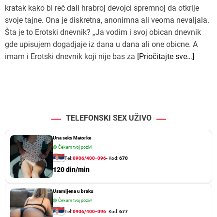
kratak kako bi reč dali hrabroj devojci spremnoj da otkrije
svoje tajne. Ona je diskretna, anonimna ali veoma nevaljala.
Šta je to Erotski dnevnik? „Ja vodim i svoj obican dnevnik
gde upisujem dogadjaje iz dana u dana ali one obicne. A
imam i Erotski dnevnik koji nije bas za
[Priočitajte sve…]
TELEFONSKI SEX UŽIVO
Una seks Matorke
🟢
Čekam tvoj poziv!
Tel:
0906/400-096
- Kod:
670
120 din/min
Usamljena u braku
🟢
Čekam tvoj poziv!
Tel:
0906/400-096
- Kod:
677