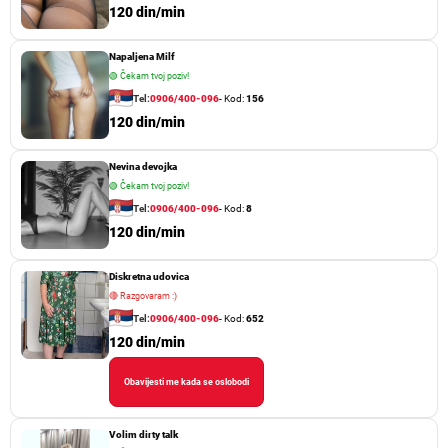
120 din/min
Napaljena Milf
🟢
Čekam tvoj poziv!
Tel:
0906/400-096
- Kod:
156
120 din/min
Nevina devojka
🟢
Čekam tvoj poziv!
Tel:
0906/400-096
- Kod:
8
120 din/min
Diskretna udovica
🔴
Razgovaram :)
Tel:
0906/400-096
- Kod:
652
120 din/min
Obavijesti me kada se oslobodi
Volim dirty talk