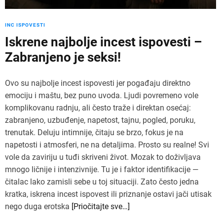
INC ISPOVESTI
Iskrene najbolje incest ispovesti –
Zabranjeno je seksi!
Ovo su najbolje incest ispovesti jer pogađaju direktno
emociju i maštu, bez puno uvoda. Ljudi povremeno vole
komplikovanu radnju, ali često traže i direktan osećaj:
zabranjeno, uzbuđenje, napetost, tajnu, pogled, poruku,
trenutak. Deluju intimnije, čitaju se brzo, fokus je na
napetosti i atmosferi, ne na detaljima. Prosto su realne! Svi
vole da zaviriju u tuđi skriveni život. Mozak to doživljava
mnogo ličnije i intenzivnije. Tu je i faktor identifikacije —
čitalac lako zamisli sebe u toj situaciji. Zato često jedna
kratka, iskrena incest ispovest ili priznanje ostavi jači utisak
nego duga erotska
[Priočitajte sve…]