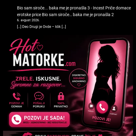
Bio sam siroče... baka me je pronašla 3 - Incest Priče domace
erotske price
Bio sam siroče… baka me je pronašla 2
6. avgust 2026.
[…] Deo Drugi je Ovde – klik […]