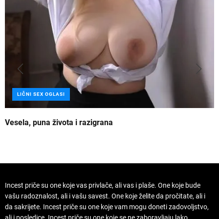
LIČNI SEX OGLASI
Vesela, puna života i razigrana
Z
Incest priče su one koje vas privlače, ali vas i plaše. One koje bude
vašu radoznalost, ali i vašu savest. One koje želite da pročitate, ali i
da sakrijete. Incest priče su one koje vam mogu doneti zadovoljstvo,
ali i posledice. Incest priče su one koje se ne zaboravljaju lako.