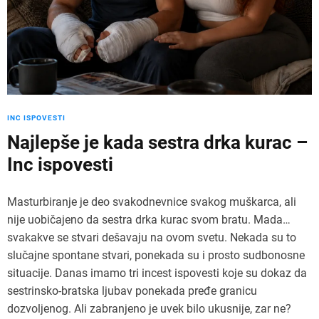
INC ISPOVESTI
Najlepše je kada sestra drka kurac –
Inc ispovesti
Masturbiranje je deo svakodnevnice svakog muškarca, ali
nije uobičajeno da sestra drka kurac svom bratu. Mada…
svakakve se stvari dešavaju na ovom svetu. Nekada su to
slučajne spontane stvari, ponekada su i prosto sudbonosne
situacije. Danas imamo tri incest ispovesti koje su dokaz da
sestrinsko-bratska ljubav ponekada pređe granicu
dozvoljenog. Ali zabranjeno je uvek bilo ukusnije, zar ne?