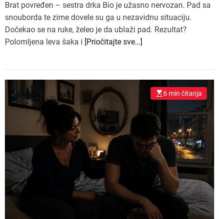
Brat povređen – sestra drka Bio je užasno nervozan. Pad sa
snouborda te zime dovele su ga u nezavidnu situaciju.
Dočekao se na ruke, želeo je da ublaži pad. Rezultat?
Polomljena leva šaka i
[Priočitajte sve…]
6 min čitanja