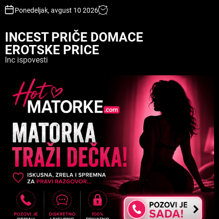
S
Ponedeljak, avgust 10 2026
k
i
INCEST PRIČE DOMACE
p
EROTSKE PRICE
t
o
Inc ispovesti
c
o
n
t
e
n
t