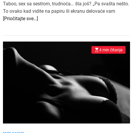
Taboo, sex sa sestrom, trudnoća… šta još? „Pa svašta nešto.
To ovako kad vidite na papiru ili ekranu delovaće vam
[Priočitajte sve…]
4 min čitanja