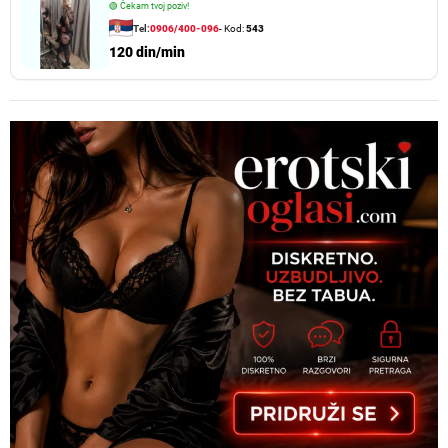
🟢
Čekam tvoj poziv!
Tel:
0906/400-096
- Kod:
543
120 din/min