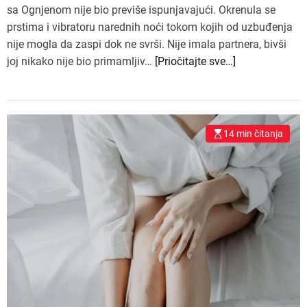
sa Ognjenom nije bio previše ispunjavajući. Okrenula se
prstima i vibratoru narednih noći tokom kojih od uzbuđenja
nije mogla da zaspi dok ne svrši. Nije imala partnera, bivši
joj nikako nije bio primamljiv…
[Priočitajte sve…]
14 min čitanja