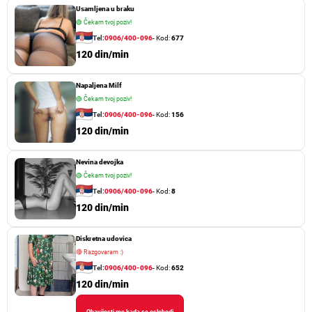
c
Usamljena u braku
i
🟢
Čekam tvoj poziv!
Tel:
0906/400-096
- Kod:
677
j
120 din/min
a
Napaljena Milf
č
🟢
Čekam tvoj poziv!
l
Tel:
0906/400-096
- Kod:
156
120 din/min
a
n
Nevina devojka
🟢
Čekam tvoj poziv!
a
Tel:
0906/400-096
- Kod:
8
k
120 din/min
a
Diskretna udovica
🔴
Razgovaram :)
Tel:
0906/400-096
- Kod:
652
120 din/min