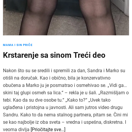
MAMA I SIN PRIČE
Krstarenje sa sinom Treći deo
Nakon što su se sredili i spremili za dan, Sandra i Marko su
otišli na doručak. Kao i obično, bila je konzervativno
obučena a Marko ju je posmatrao i osmehivao se. „Vidi ga…
skini taj glupi osmeh sa lica.“ – rekla je u šali. „Razmišljam o
tebi. Kao da su dve osobe tu.“ „Kako to?“ „Uvek tako
uglađena i pristojna u javnosti. Ali sam jutros video drugu
Sandru. Kako to da nema stalnog partnera, pitam se. Čini mi
se kao najbolje iz oba sveta – vredna i uspešna, diskretna. I
veoma divlja
[Priočitajte sve…]