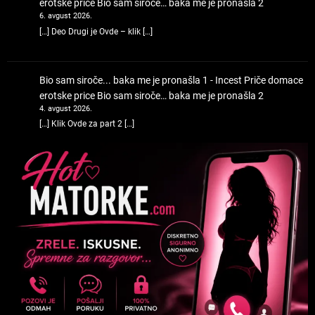
erotske price
Bio sam siroče… baka me je pronašla 2
6. avgust 2026.
[…] Deo Drugi je Ovde – klik […]
Bio sam siroče... baka me je pronašla 1 - Incest Priče domace
erotske price
Bio sam siroče… baka me je pronašla 2
4. avgust 2026.
[…] Klik Ovde za part 2 […]