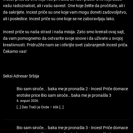
vašu radoznalost, ali i vašu savest. One koje želite da pročitate, ali i
da sakrijete. Incest priče su one koje vam mogu doneti zadovoljstvo,
ali i posledice. Incest priče su one koje se ne zaboravljaju lako.
Incest priče su naša strast i naša misija. Zato smo kreirali ovaj sajt,
da vam pomognemo da ostvarite svoje snove i da uživate u svojoj
kreativnosti. Pridružite nam se i otkrijte svet zabranjenih incest priča.
Čekamo vas!
Seksi Adresar Srbija
Bio sam siroče... baka me je pronašla 2 - Incest Priče domace
erotske price
Bio sam siroče… baka me je pronašla 3
6. avgust 2026.
[…] Deo Treći je Ovde – klik […]
Bio sam siroče... baka me je pronašla 3 - Incest Priče domace