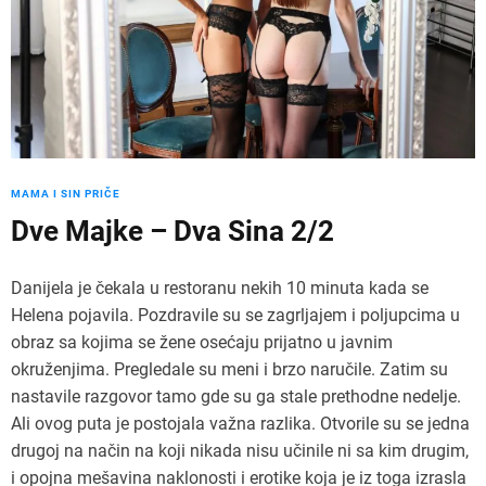
MAMA I SIN PRIČE
Dve Majke – Dva Sina 2/2
Danijela je čekala u restoranu nekih 10 minuta kada se
Helena pojavila. Pozdravile su se zagrljajem i poljupcima u
obraz sa kojima se žene osećaju prijatno u javnim
okruženjima. Pregledale su meni i brzo naručile. Zatim su
nastavile razgovor tamo gde su ga stale prethodne nedelje.
Ali ovog puta je postojala važna razlika. Otvorile su se jedna
drugoj na način na koji nikada nisu učinile ni sa kim drugim,
i opojna mešavina naklonosti i erotike koja je iz toga izrasla