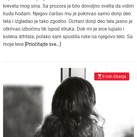
kreveta mog sina. Sa prozora je bilo dovoljno svetla da vidim
kuda hodam. Njegov čaršav mu je pokrivao samo donji deo
tela i izgledao je tako zgodno. Ocrtani donji deo tela jasno je
otkrivao izbočinu tik ispod struka. Dok mi je srce lupalo i
kolena drhtala, polako sam spustila ruke na njegovo telo. Sa
moje leve
[Priočitajte sve…]
9 min čitanja