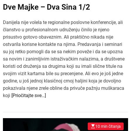
Dve Majke – Dva Sina 1/2
Danijela nije volela te regionalne poslovne konferencije, ali
članstvo u profesionalnom udruženju činilo je njeno
prisustvo gotovo obaveznim. Ali praktično nikada nije
ostvarila korisne kontakte na njima. Predavanja i seminari
su joj retko pomogli da se sa nekim poveže i da se upozna
sa novim i zanimljivim istraživačkim nalazima, a društvene
koristi od druženja sa drugima koji su imali slične titule na
svojim vizit kartama bile su precenjene. Ali evo je još jedne
godine, u još jednoj klasičnoj crnoj haljini koja je dovoljno
pokazivala njene zrele obline da privuče pažnju muškaraca
koji
[Priočitajte sve…]
10 min čitanja