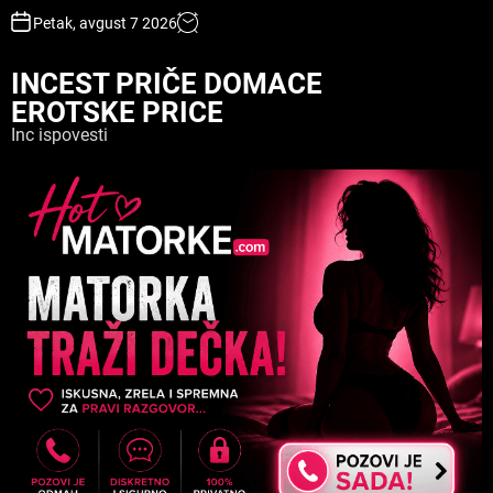
S
Petak, avgust 7 2026
k
i
INCEST PRIČE DOMACE
p
EROTSKE PRICE
t
o
Inc ispovesti
c
o
n
t
e
n
t