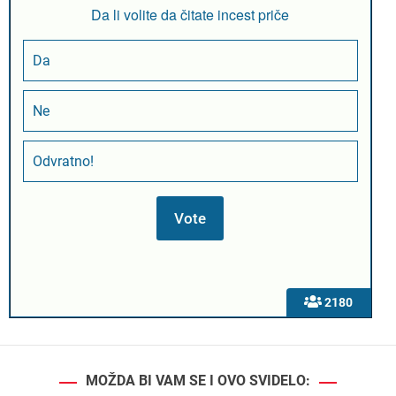
Da li volite da čitate incest priče
Da
Ne
Odvratno!
2180
MOŽDA BI VAM SE I OVO SVIDELO: