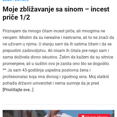
MAMA I SIN PRIČE
Moje zbližavanje sa sinom – incest
priče 1/2
Priznajem da mnogo čitam incest priče, ali mnogima ne
verujem. Mislim da su nerealne i nestvarne, ali to ne znači da
ne uživam u njima. U stanju sam da ih satima čitam i da se
prepustim zadovoljstvu. Ali nisam ih čitala pre nego sam i
sama doživela divno iskustvo. Želim da kažem da su sitnice
promenjene, ali u suštini ovo je zaista ono što se dogodilo.
** Ja sam 43-godišnja uspešna poslovna žena i
profesionalac koja ima divnog i zgodnog sina. Moj slatkiš
pohađa državni univerzitet i nema sumnje da je pred
[Priočitajte sve…]