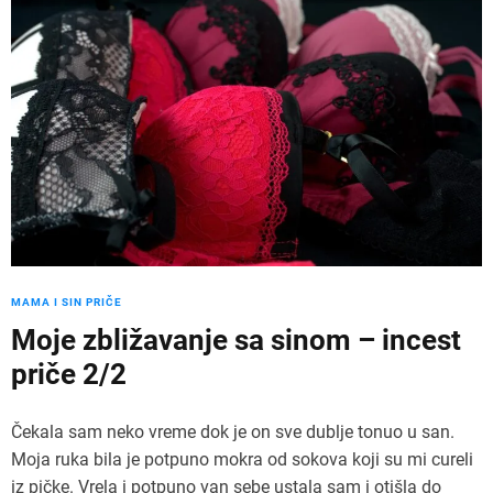
MAMA I SIN PRIČE
Moje zbližavanje sa sinom – incest
priče 2/2
Čekala sam neko vreme dok je on sve dublje tonuo u san.
Moja ruka bila je potpuno mokra od sokova koji su mi cureli
iz pičke. Vrela i potpuno van sebe ustala sam i otišla do