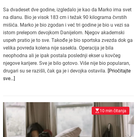
Sa dvadeset dve godine, izgledalo je kao da Marko ima svet
na dlanu. Bio je visok 183 cm i težak 90 kilograma čvrstih
mišića. Marko je bio zgodan i već tri godine je bio u vezi sa
istom prelepom devojkom Danijelom. Njegov akademski
uspeh pratio je to sve. Takođe je bio sportska zvezda dok ga
velika povreda kolena nije sasekla. Operacija je bila
neophodna ali je ipak postala poslednji ekser u kovčeg
njegove karijere. Sve je bilo gotovo. Više nije bio popularan,
drugari su se razišli, čak ga je i devojka ostavila.
[Priočitajte
sve…]
10 min čitanja