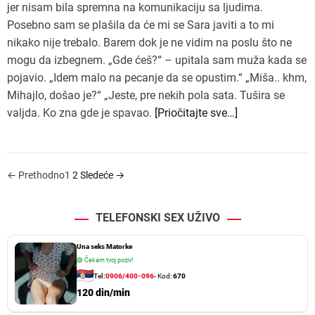
jer nisam bila spremna na komunikaciju sa ljudima.
Posebno sam se plašila da će mi se Sara javiti a to mi
nikako nije trebalo. Barem dok je ne vidim na poslu što ne
mogu da izbegnem. „Gde ćeš?“ – upitala sam muža kada se
pojavio. „Idem malo na pecanje da se opustim.“ „Miša.. khm,
Mihajlo, došao je?“ „Jeste, pre nekih pola sata. Tušira se
valjda. Ko zna gde je spavao.
[Priočitajte sve…]
P
←
Prethodno
1
2
Sledeće
→
a
TELEFONSKI SEX UŽIVO
g
i
Una seks Matorke
🟢
Čekam tvoj poziv!
n
Tel:
0906/400-096
- Kod:
670
a
120 din/min