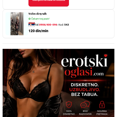
Obavijesti me kada se oslobodi
Volim dirty talk
🟢
Čekam tvoj poziv!
Tel:
0906/400-096
- Kod:
543
120 din/min