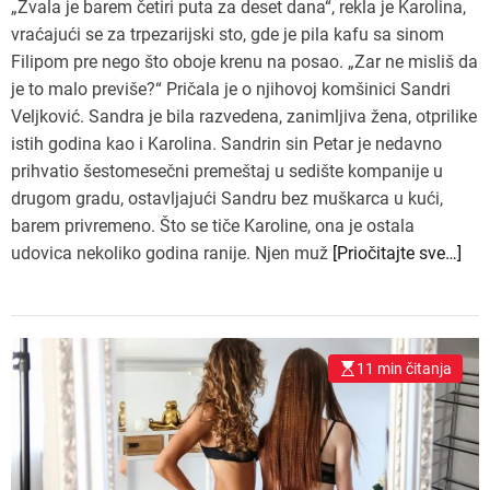
„Zvala je barem četiri puta za deset dana“, rekla je Karolina,
vraćajući se za trpezarijski sto, gde je pila kafu sa sinom
Filipom pre nego što oboje krenu na posao. „Zar ne misliš da
je to malo previše?“ Pričala je o njihovoj komšinici Sandri
Veljković. Sandra je bila razvedena, zanimljiva žena, otprilike
istih godina kao i Karolina. Sandrin sin Petar je nedavno
prihvatio šestomesečni premeštaj u sedište kompanije u
drugom gradu, ostavljajući Sandru bez muškarca u kući,
barem privremeno. Što se tiče Karoline, ona je ostala
udovica nekoliko godina ranije. Njen muž
[Priočitajte sve…]
11 min čitanja