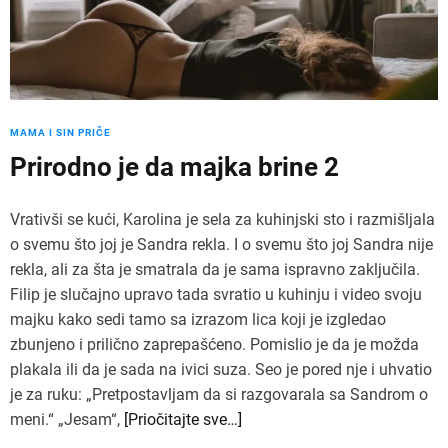
MAMA I SIN PRIČE
Prirodno je da majka brine 2
Vrativši se kući, Karolina je sela za kuhinjski sto i razmišljala
o svemu što joj je Sandra rekla. I o svemu što joj Sandra nije
rekla, ali za šta je smatrala da je sama ispravno zaključila.
Filip je slučajno upravo tada svratio u kuhinju i video svoju
majku kako sedi tamo sa izrazom lica koji je izgledao
zbunjeno i prilično zaprepašćeno. Pomislio je da je možda
plakala ili da je sada na ivici suza. Seo je pored nje i uhvatio
je za ruku: „Pretpostavljam da si razgovarala sa Sandrom o
meni.“ „Jesam“,
[Priočitajte sve…]