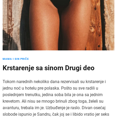
MAMA I SIN PRIČE
Krstarenje sa sinom Drugi deo
Tokom narednih nekoliko dana rezervisali su krstarenje i
jednu noć u hotelu pre polaska. Pošto su sve radili u
poslednjem trenutku, jedina soba bila je ona sa jednim
krevetom. Ali nisu se mnogo brinuli zbog toga, želeli su
avanturu, trebala im je. Uzbuđenje je raslo. Divan osećaj
slobode ispunio je Sandru, čak joj se i libido vratio jer seks