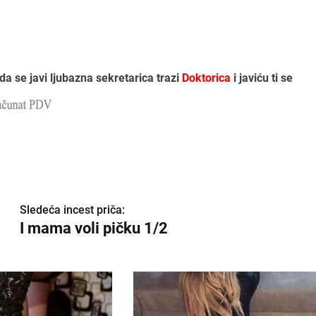
a se javi ljubazna sekretarica trazi
Doktorica
i javiću ti se
Sledeća incest priča:
I mama voli pičku 1/2