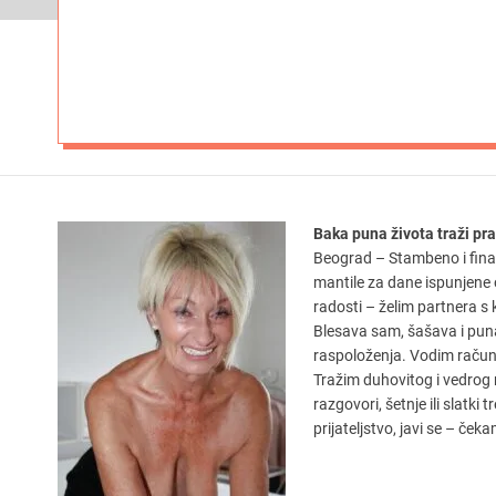
Baka puna života traži pr
Beograd – Stambeno i finan
mantile za dane ispunjene
radosti – želim partnera s 
Blesava sam, šašava i puna
raspoloženja. Vodim računa
Tražim duhovitog i vedrog 
razgovori, šetnje ili slatki
prijateljstvo, javi se – čeka