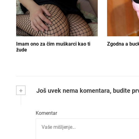
a
n
j
e
Imam ono za čim muškarci kao ti
Zgodna a buc
č
žude
l
a
n
+
Još uvek nema komentara, budite prvi 
k
a
Komentar