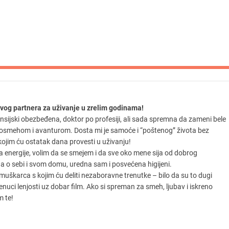
avog partnera za uživanje u zrelim godinama!
sijski obezbeđena, doktor po profesiji, ali sada spremna da zameni bele
 osmehom i avanturom. Dosta mi je samoće i “poštenog” života bez
kojim ću ostatak dana provesti u uživanju!
 energije, volim da se smejem i da sve oko mene sija od dobrog
 o sebi i svom domu, uredna sam i posvećena higijeni.
muškarca s kojim ću deliti nezaboravne trenutke – bilo da su to dugi
 trenuci lenjosti uz dobar film. Ako si spreman za smeh, ljubav i iskreno
m te!