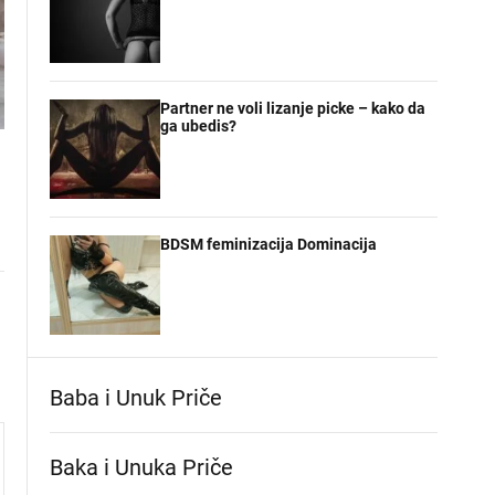
Partner ne voli lizanje picke – kako da
ga ubedis?
BDSM feminizacija Dominacija
Baba i Unuk Priče
Baka i Unuka Pričе