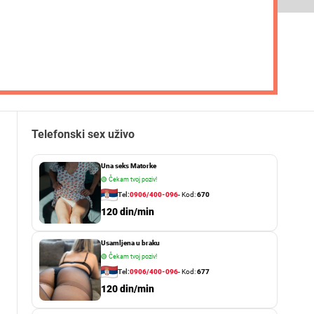
Telefonski sex uživo
Una seks Matorke
🟢
Čekam tvoj poziv!
Tel:
0906/400-096
- Kod:
670
120 din/min
Usamljena u braku
🟢
Čekam tvoj poziv!
Tel:
0906/400-096
- Kod:
677
120 din/min