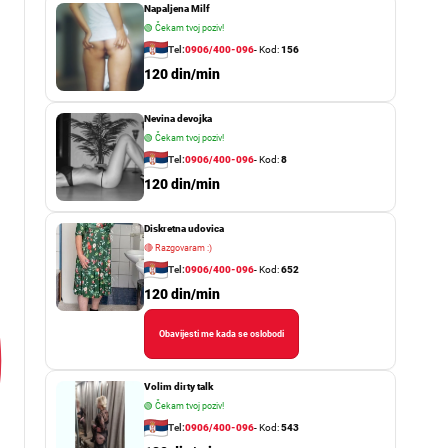
Napaljena Milf
🟢
Čekam tvoj poziv!
Tel:
0906/400-096
- Kod:
156
120 din/min
Nevina devojka
🟢
Čekam tvoj poziv!
Tel:
0906/400-096
- Kod:
8
120 din/min
Diskretna udovica
🔴
Razgovaram :)
Tel:
0906/400-096
- Kod:
652
120 din/min
Obavijesti me kada se oslobodi
Volim dirty talk
🟢
Čekam tvoj poziv!
Tel:
0906/400-096
- Kod:
543