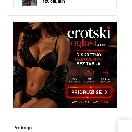
120 din/min
Pretraga