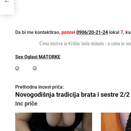
Da bi me kontaktirao,
pozovi
0906/20-21-24
lokal
7,
kad
Sex Oglasi MATORKE
Prethodna incest priča:
K
Novogodišnja tradicija brata i sestre 2/2
r
Inc priče
e
t