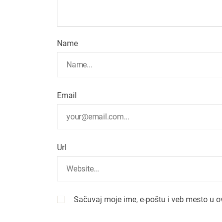
Name
Email
Url
Sačuvaj moje ime, e-poštu i veb mesto u 