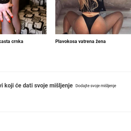
kasta crnka
Plavokosa vatrena žena
koji će dati svoje mišljenje
Dodajte svoje mišljenje