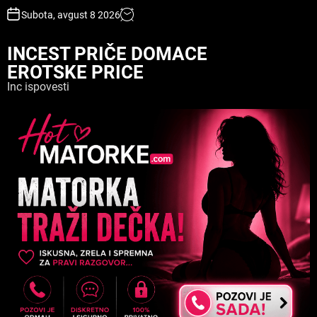
S
Subota, avgust 8 2026
k
i
INCEST PRIČE DOMACE
p
EROTSKE PRICE
t
o
Inc ispovesti
c
o
n
t
e
n
t