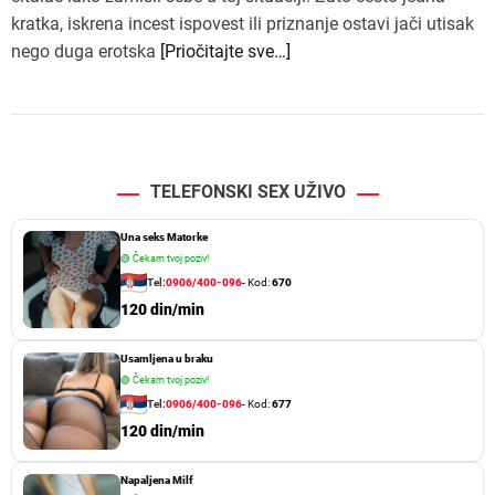
kratka, iskrena incest ispovest ili priznanje ostavi jači utisak
nego duga erotska
[Priočitajte sve…]
TELEFONSKI SEX UŽIVO
Una seks Matorke
🟢
Čekam tvoj poziv!
Tel:
0906/400-096
- Kod:
670
120 din/min
Usamljena u braku
🟢
Čekam tvoj poziv!
Tel:
0906/400-096
- Kod:
677
120 din/min
Napaljena Milf