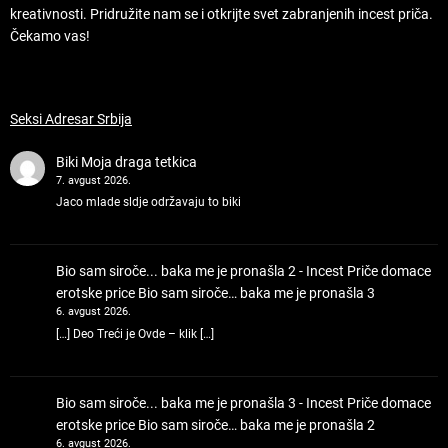
kreativnosti. Pridružite nam se i otkrijte svet zabranjenih incest priča.
Čekamo vas!
Seksi Adresar Srbija
Biki
Moja draga tetkica
7. avgust 2026.
Jaco mlade sldje održavaju to biki
Bio sam siroče... baka me je pronašla 2 - Incest Priče domace
erotske price
Bio sam siroče… baka me je pronašla 3
6. avgust 2026.
[…] Deo Treći je Ovde – klik […]
Bio sam siroče... baka me je pronašla 3 - Incest Priče domace
erotske price
Bio sam siroče… baka me je pronašla 2
6. avgust 2026.