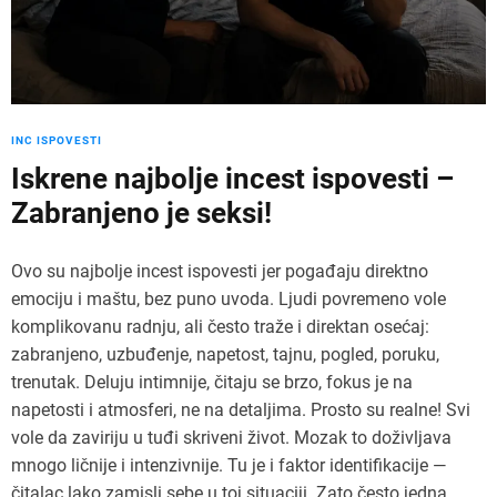
INC ISPOVESTI
Iskrene najbolje incest ispovesti –
Zabranjeno je seksi!
Ovo su najbolje incest ispovesti jer pogađaju direktno
emociju i maštu, bez puno uvoda. Ljudi povremeno vole
komplikovanu radnju, ali često traže i direktan osećaj:
zabranjeno, uzbuđenje, napetost, tajnu, pogled, poruku,
trenutak. Deluju intimnije, čitaju se brzo, fokus je na
napetosti i atmosferi, ne na detaljima. Prosto su realne! Svi
vole da zaviriju u tuđi skriveni život. Mozak to doživljava
mnogo ličnije i intenzivnije. Tu je i faktor identifikacije —
čitalac lako zamisli sebe u toj situaciji. Zato često jedna