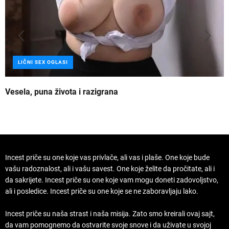
LIČNI SEX OGLASI
Vesela, puna života i razigrana
Z
Incest priče su one koje vas privlače, ali vas i plaše. One koje bude
vašu radoznalost, ali i vašu savest. One koje želite da pročitate, ali i
da sakrijete. Incest priče su one koje vam mogu doneti zadovoljstvo,
ali i posledice. Incest priče su one koje se ne zaboravljaju lako.
Incest priče su naša strast i naša misija. Zato smo kreirali ovaj sajt,
da vam pomognemo da ostvarite svoje snove i da uživate u svojoj