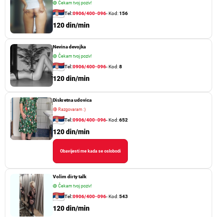
🟢
Čekam tvoj poziv!
Tel:
0906/400-096
- Kod:
156
120 din/min
Nevina devojka
🟢
Čekam tvoj poziv!
Tel:
0906/400-096
- Kod:
8
120 din/min
Diskretna udovica
🔴
Razgovaram :)
Tel:
0906/400-096
- Kod:
652
120 din/min
Obavijesti me kada se oslobodi
Volim dirty talk
🟢
Čekam tvoj poziv!
Tel:
0906/400-096
- Kod:
543
120 din/min