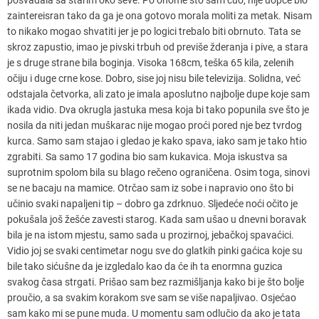
zaintereisran tako da ga je ona gotovo morala moliti za metak. Nisam
to nikako mogao shvatiti jer je po logici trebalo biti obrnuto. Tata se
skroz zapustio, imao je pivski trbuh od previše žderanja i pive, a stara
je s druge strane bila boginja. Visoka 168cm, teška 65 kila, zelenih
očiju i duge crne kose. Dobro, sise joj nisu bile televizija. Solidna, već
odstajala četvorka, ali zato je imala aposlutno najbolje dupe koje sam
ikada vidio. Dva okrugla jastuka mesa koja bi tako popunila sve što je
nosila da niti jedan muškarac nije mogao proći pored nje bez tvrdog
kurca. Samo sam stajao i gledao je kako spava, iako sam je tako htio
zgrabiti. Sa samo 17 godina bio sam kukavica. Moja iskustva sa
suprotnim spolom bila su blago rečeno ograničena. Osim toga, sinovi
se ne bacaju na mamice. Otrčao sam iz sobe i napravio ono što bi
učinio svaki napaljeni tip – dobro ga zdrknuo. Sljedeće noći očito je
pokušala još žešće zavesti starog. Kada sam ušao u dnevni boravak
bila je na istom mjestu, samo sada u prozirnoj, jebačkoj spavaćici.
Vidio joj se svaki centimetar nogu sve do glatkih pinki gaćica koje su
bile tako sićušne da je izgledalo kao da će ih ta enormna guzica
svakog časa strgati. Prišao sam bez razmišljanja kako bi je što bolje
proučio, a sa svakim korakom sve sam se više napaljivao. Osjećao
sam kako mi se pune muda. U momentu sam odlučio da ako je tata