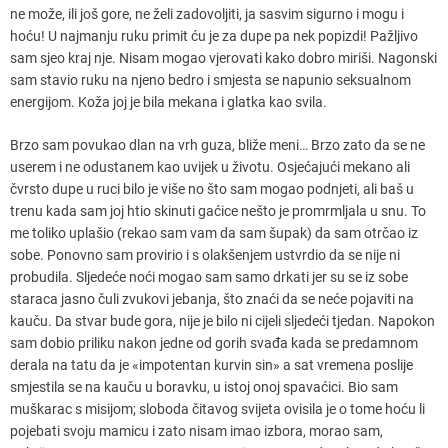
ne može, ili još gore, ne želi zadovoljiti, ja sasvim sigurno i mogu i
hoću! U najmanju ruku primit ću je za dupe pa nek popizdi! Pažljivo
sam sjeo kraj nje. Nisam mogao vjerovati kako dobro miriši. Nagonski
sam stavio ruku na njeno bedro i smjesta se napunio seksualnom
energijom. Koža joj je bila mekana i glatka kao svila.
Brzo sam povukao dlan na vrh guza, bliže meni… Brzo zato da se ne
userem i ne odustanem kao uvijek u životu. Osjećajući mekano ali
čvrsto dupe u ruci bilo je više no što sam mogao podnjeti, ali baš u
trenu kada sam joj htio skinuti gaćice nešto je promrmljala u snu. To
me toliko uplašio (rekao sam vam da sam šupak) da sam otrčao iz
sobe. Ponovno sam provirio i s olakšenjem ustvrdio da se nije ni
probudila. Sljedeće noći mogao sam samo drkati jer su se iz sobe
staraca jasno čuli zvukovi jebanja, što znaći da se neće pojaviti na
kauču. Da stvar bude gora, nije je bilo ni cijeli sljedeći tjedan. Napokon
sam dobio priliku nakon jedne od gorih svađa kada se predamnom
derala na tatu da je «impotentan kurvin sin» a sat vremena poslije
smjestila se na kauču u boravku, u istoj onoj spavaćici. Bio sam
muškarac s misijom; sloboda čitavog svijeta ovisila je o tome hoću li
pojebati svoju mamicu i zato nisam imao izbora, morao sam,