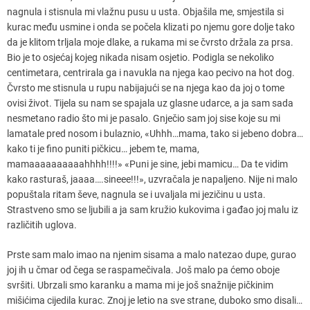
nagnula i stisnula mi vlažnu pusu u usta. Objašila me, smjestila si
kurac među usmine i onda se počela klizati po njemu gore dolje tako
da je klitom trljala moje dlake, a rukama mi se čvrsto držala za prsa.
Bio je to osjećaj kojeg nikada nisam osjetio. Podigla se nekoliko
centimetara, centrirala ga i navukla na njega kao pecivo na hot dog.
Čvrsto me stisnula u rupu nabijajući se na njega kao da joj o tome
ovisi život. Tijela su nam se spajala uz glasne udarce, a ja sam sada
nesmetano radio što mi je pasalo. Gnječio sam joj sise koje su mi
lamatale pred nosom i bulaznio, «Uhhh…mama, tako si jebeno dobra…
kako ti je fino puniti pičkicu… jebem te, mama,
mamaaaaaaaaaahhhh!!!!» «Puni je sine, jebi mamicu… Da te vidim
kako rasturaš, jaaaa….sineee!!!», uzvračala je napaljeno. Nije ni malo
popuštala ritam ševe, nagnula se i uvaljala mi jezičinu u usta.
Strastveno smo se ljubili a ja sam kružio kukovima i gađao joj malu iz
različitih uglova.
Prste sam malo imao na njenim sisama a malo natezao dupe, gurao
joj ih u čmar od čega se raspamečivala. Još malo pa ćemo oboje
svršiti. Ubrzali smo karanku a mama mi je još snažnije pičkinim
mišićima cijedila kurac. Znoj je letio na sve strane, duboko smo disali…