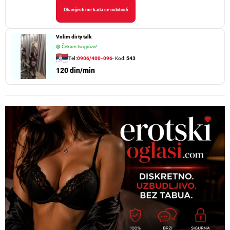
Obavijesti me kada se oslobodi
Volim dirty talk
🟢
Čekam tvoj poziv!
Tel:
0906/400-096
- Kod:
543
120 din/min