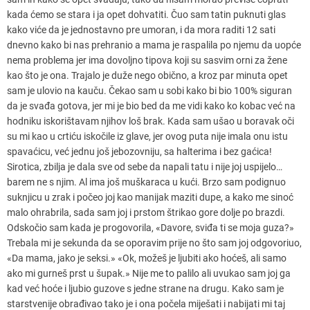
kada ćemo se stara i ja opet dohvatiti. Čuo sam tatin puknuti glas
kako viće da je jednostavno pre umoran, i da mora raditi 12 sati
dnevno kako bi nas prehranio a mama je raspalila po njemu da uopće
nema problema jer ima dovoljno tipova koji su sasvim orni za žene
kao što je ona. Trajalo je duže nego obično, a kroz par minuta opet
sam je ulovio na kauču. Čekao sam u sobi kako bi bio 100% siguran
da je svađa gotova, jer mi je bio bed da me vidi kako ko kobac već na
hodniku iskorištavam njihov loš brak. Kada sam ušao u boravak oči
su mi kao u crtiću iskočile iz glave, jer ovog puta nije imala onu istu
spavaćicu, već jednu još jebozovniju, sa halterima i bez gaćica!
Sirotica, zbilja je dala sve od sebe da napali tatu i nije joj uspijelo…
barem ne s njim. Al ima još muškaraca u kući. Brzo sam podignuo
suknjicu u zrak i počeo joj kao manijak maziti dupe, a kako me sinoć
malo ohrabrila, sada sam joj i prstom štrikao gore dolje po brazdi.
Odskočio sam kada je progovorila, «Davore, sviđa ti se moja guza?»
Trebala mi je sekunda da se oporavim prije no što sam joj odgovoriuo,
«Da mama, jako je seksi.» «Ok, možeš je ljubiti ako hoćeš, ali samo
ako mi gurneš prst u šupak.» Nije me to palilo ali uvukao sam joj ga
kad već hoće i ljubio guzove s jedne strane na drugu. Kako sam je
starstvenije obrađivao tako je i ona počela miješati i nabijati mi taj