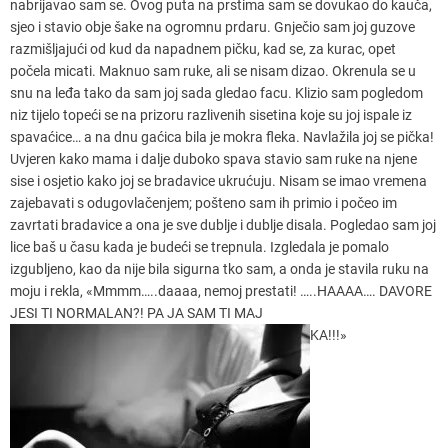
nabrijavao sam se. Ovog puta na prstima sam se dovukao do kauča,
sjeo i stavio obje šake na ogromnu prdaru. Gnječio sam joj guzove
razmišljajući od kud da napadnem pičku, kad se, za kurac, opet
počela micati. Maknuo sam ruke, ali se nisam dizao. Okrenula se u
snu na leđa tako da sam joj sada gledao facu. Klizio sam pogledom
niz tijelo topeći se na prizoru razlivenih sisetina koje su joj ispale iz
spavaćice… a na dnu gaćica bila je mokra fleka. Navlažila joj se pička!
Uvjeren kako mama i dalje duboko spava stavio sam ruke na njene
sise i osjetio kako joj se bradavice ukrućuju. Nisam se imao vremena
zajebavati s odugovlačenjem; pošteno sam ih primio i počeo im
zavrtati bradavice a ona je sve dublje i dublje disala. Pogledao sam joj
lice baš u času kada je budeći se trepnula. Izgledala je pomalo
izgubljeno, kao da nije bila sigurna tko sam, a onda je stavila ruku na
moju i rekla, «Mmmm…..daaaa, nemoj prestati! …..HAAAA…. DAVORE
JESI TI NORMALAN?! PA JA SAM TI MAJ
KA!!!»