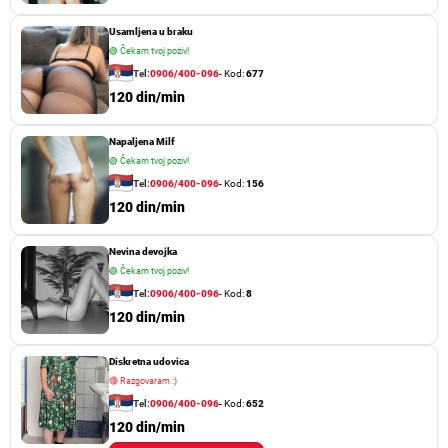
Usamljena u braku
🟢
Čekam tvoj poziv!
Tel:
0906/400-096
- Kod:
677
120 din/min
Napaljena Milf
🟢
Čekam tvoj poziv!
Tel:
0906/400-096
- Kod:
156
120 din/min
Nevina devojka
🟢
Čekam tvoj poziv!
Tel:
0906/400-096
- Kod:
8
120 din/min
Diskretna udovica
🔴
Razgovaram :)
Tel:
0906/400-096
- Kod:
652
120 din/min