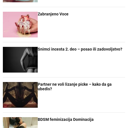
r
e
Zabranjeno Voce
Snimci incesta 2. deo – posao ili zadovoljstvo?
Partner ne voli lizanje picke – kako da ga
ubedis?
BDSM feminizacija Dominacija