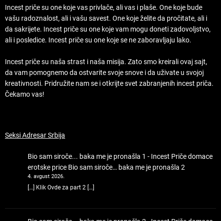
Incest priče su one koje vas privlače, ali vas i plaše. One koje bude
vašu radoznalost, ali i vašu savest. One koje želite da pročitate, ali i
da sakrijete. Incest priče su one koje vam mogu doneti zadovoljstvo,
ali i posledice. Incest priče su one koje se ne zaboravljaju lako.
Incest priče su naša strast i naša misija. Zato smo kreirali ovaj sajt,
da vam pomognemo da ostvarite svoje snove i da uživate u svojoj
kreativnosti. Pridružite nam se i otkrijte svet zabranjenih incest priča.
Čekamo vas!
Seksi Adresar Srbija
Bio sam siroče... baka me je pronašla 1 - Incest Priče domace
erotske price
Bio sam siroče… baka me je pronašla 2
4. avgust 2026.
[…] Klik Ovde za part 2 […]