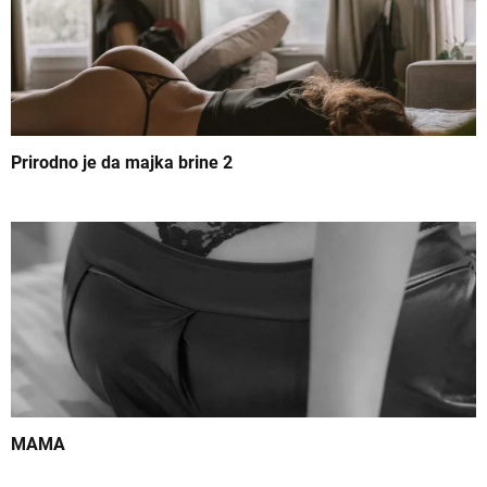
j
e
č
l
Prirodno je da majka brine 2
a
n
k
a
MAMA