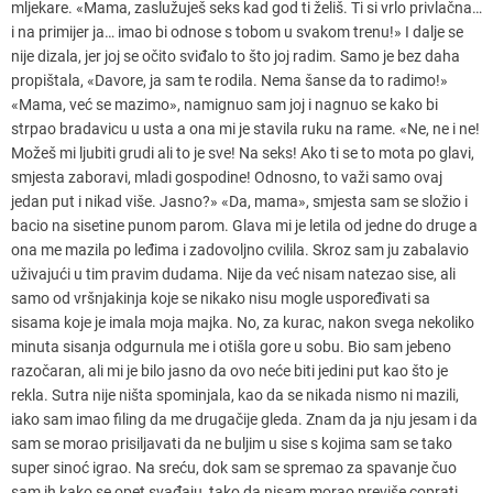
mljekare. «Mama, zaslužuješ seks kad god ti želiš. Ti si vrlo privlačna…
i na primijer ja… imao bi odnose s tobom u svakom trenu!» I dalje se
nije dizala, jer joj se očito sviđalo to što joj radim. Samo je bez daha
propištala, «Davore, ja sam te rodila. Nema šanse da to radimo!»
«Mama, već se mazimo», namignuo sam joj i nagnuo se kako bi
strpao bradavicu u usta a ona mi je stavila ruku na rame. «Ne, ne i ne!
Možeš mi ljubiti grudi ali to je sve! Na seks! Ako ti se to mota po glavi,
smjesta zaboravi, mladi gospodine! Odnosno, to važi samo ovaj
jedan put i nikad više. Jasno?» «Da, mama», smjesta sam se složio i
bacio na sisetine punom parom. Glava mi je letila od jedne do druge a
ona me mazila po leđima i zadovoljno cvilila. Skroz sam ju zabalavio
uživajući u tim pravim dudama. Nije da već nisam natezao sise, ali
samo od vršnjakinja koje se nikako nisu mogle uspoređivati sa
sisama koje je imala moja majka. No, za kurac, nakon svega nekoliko
minuta sisanja odgurnula me i otišla gore u sobu. Bio sam jebeno
razočaran, ali mi je bilo jasno da ovo neće biti jedini put kao što je
rekla. Sutra nije ništa spominjala, kao da se nikada nismo ni mazili,
iako sam imao filing da me drugačije gleda. Znam da ja nju jesam i da
sam se morao prisiljavati da ne buljim u sise s kojima sam se tako
super sinoć igrao. Na sreću, dok sam se spremao za spavanje čuo
sam ih kako se opet svađaju, tako da nisam morao previše coprati