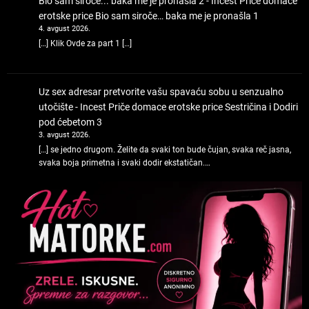
Bio sam siroče... baka me je pronašla 2 - Incest Priče domace
erotske price
Bio sam siroče… baka me je pronašla 1
4. avgust 2026.
[…] Klik Ovde za part 1 […]
Uz sex adresar pretvorite vašu spavaću sobu u senzualno
utočište - Incest Priče domace erotske price
Sestričina i Dodiri
pod ćebetom 3
3. avgust 2026.
[…] se jedno drugom. Želite da svaki ton bude čujan, svaka reč jasna,
svaka boja primetna i svaki dodir ekstatičan.…