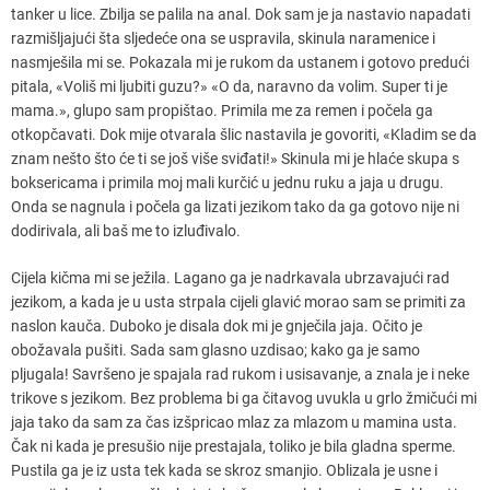
tanker u lice. Zbilja se palila na anal. Dok sam je ja nastavio napadati
razmišljajući šta sljedeće ona se uspravila, skinula naramenice i
nasmješila mi se. Pokazala mi je rukom da ustanem i gotovo predući
pitala, «Voliš mi ljubiti guzu?» «O da, naravno da volim. Super ti je
mama.», glupo sam propištao. Primila me za remen i počela ga
otkopčavati. Dok mije otvarala šlic nastavila je govoriti, «Kladim se da
znam nešto što će ti se još više sviđati!» Skinula mi je hlaće skupa s
boksericama i primila moj mali kurčić u jednu ruku a jaja u drugu.
Onda se nagnula i počela ga lizati jezikom tako da ga gotovo nije ni
dodirivala, ali baš me to izluđivalo.
Cijela kičma mi se ježila. Lagano ga je nadrkavala ubrzavajući rad
jezikom, a kada je u usta strpala cijeli glavić morao sam se primiti za
naslon kauča. Duboko je disala dok mi je gnječila jaja. Očito je
obožavala pušiti. Sada sam glasno uzdisao; kako ga je samo
pljugala! Savršeno je spajala rad rukom i usisavanje, a znala je i neke
trikove s jezikom. Bez problema bi ga čitavog uvukla u grlo žmičući mi
jaja tako da sam za čas izšpricao mlaz za mlazom u mamina usta.
Čak ni kada je presušio nije prestajala, toliko je bila gladna sperme.
Pustila ga je iz usta tek kada se skroz smanjio. Oblizala je usne i