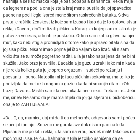
nasmijala se kao mačka koja je baš popapala kanarinca. Rekla mi je
da legnem na pod, a ona je stala kraj mene, pustila da joj spavaćica
padne na pod i legla ispred mene širom raskrečenih bataka. S dva
prsta je raširila ženskost iz koje sam izašao i kao da je to gotova stvar
rekla, «Davore, dođi mi lizati pičkicu.» Kurac, za kojeg sam mislio da je
gotov za večeras, odmah je poskočio. Odma sam zabio glavu na njen
muf, kako nebi stigla promišljati o tome kako je upravo pitala sina da
joj sisa pičku. Nisam imao pojma jel što valjam kao lizač, ali nisam
vidio šta se tu može pogrešno raditi. Bila je tako napaljena da ne bi ni
skužila. Jako brzo je svršila. Bacaklala je guzu u zrak i iako mi nikada
nije rekla koliko puta ju je oprao orgazam – sudeći po režanju i
psovanju – puno. Natopila mi je facu pičkinim sokovima, ma toliko je
podivljala da me tukla nogom u guzicu kada bi smanjio ritam. «Oh
bože, Davore… Mislila sam da ovo nikada neću reći….Trebam te… Jebi
me, sine!» Ne samo da je mama htjela da joj ga stjeram u pičkobericu,
ona je to ZAHTIJEVALA!
«Da…O, da, mamice, daj mi da ti ga metnem!», odgovorio sam i počeo
se penjati po njoj. Snažno me gurala sve dok nisam pao na leđa.
Pljusnula me po kiti i rekla, «Ja sam na vrhu, pizdek mali! Tako ćeš mi
moć musti sise, teliću… hahhaha!!! Bila je toliko ushićena da se