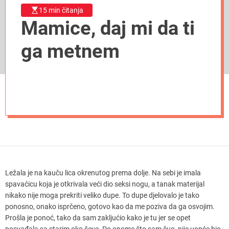
15 min čitanja
Mamice, daj mi da ti
ga metnem
Ležala je na kauču lica okrenutog prema dolje. Na sebi je imala
spavaćicu koja je otkrivala veći dio seksi nogu, a tanak materijal
nikako nije moga prekriti veliko dupe. To dupe djelovalo je tako
ponosno, onako isprčeno, gotovo kao da me poziva da ga osvojim.
Prošla je ponoć, tako da sam zakljućio kako je tu jer se opet
posvađala sa starim oko ševe. Po onome što sam čuo, nije uopće bio