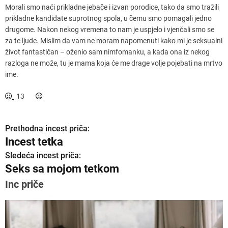
Morali smo naći prikladne jebače i izvan porodice, tako da smo tražili
prikladne kandidate suprotnog spola, u čemu smo pomagali jedno
drugome. Nakon nekog vremena to nam je uspjelo i vjenčali smo se
za te ljude. Mislim da vam ne moram napomenuti kako mi je seksualni
život fantastičan – oženio sam nimfomanku, a kada ona iz nekog
razloga ne može, tu je mama koja će me drage volje pojebati na mrtvo
ime.
13
Prethodna incest priča:
K
Incest tetka
r
Sledeća incest priča:
Seks sa mojom tetkom
e
Inc priče
t
a
n