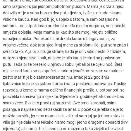
smo razgovor s još jednom pohotnom pusom. Mama je držala riječ;
dolazila mi je u sobu barem dva puta tjedno, i više je nikada nisam
vidio na kauču. Kad god bi joj uspjelo s tatom, ja sam ostajao na
suhom – on je ipak imao prednost među njenim nogama, no inaće bi
smjesta doletila. Moja mama je, kao što ste mogli vidjeti, prilično
napaljena pička. Ponekad bi mi drkala kurac u blagavaonici, za
vrijeme večere, dok tata sjedi kraj mene za stolom! Koji put sam znao i
svršiti tako. A ja bi, s druge strane, kada je on vadio nešto iz frižidera,
natezao njene sise. Ipak, najjaće je bilo kada je stari na poslovnom
putu. Tada bi se preselio u njihovu sobu i jebali bi se cijelu noć. Šest
mjeseci od kada smo započei s našom jebačkom vezom saznalo se
zašto stari nije bio zainteresiran za nju. Imao je 22 godišnju
ljubavnicu koju je sa sobom furao i na ta poslovna putovanja. Poslije
razvoda, u kome je mama odlično financijski prošla, u potpunosti se
posvetila usrećivanju moje kite. Sljedeće tri godine jebali smo se baš
svako veće. Bio je to pravi raj na zemlji. Sve smo isprobali, osim
pišanja, a najviše smo se zakačili za anal. U početku je rekla da je to
možda previše, jer smo mama i sin, ali kad sam joj ga jednom stavio
više ga nije dala van! Nikako nismo mogli jedno drugome dosaditi (krv
nije voda) ali nam je bilo jasno da ne možemo tako živjeti u besvjest.