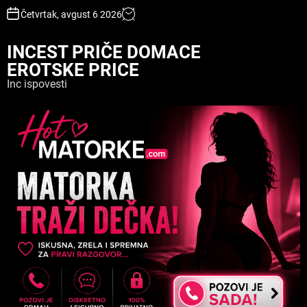
S
Četvrtak, avgust 6 2026
k
i
INCEST PRIČE DOMACE
p
EROTSKE PRICE
t
o
Inc ispovesti
c
o
n
t
e
n
t