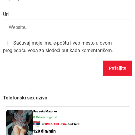
Url
Sačuvaj moje ime, e-poštu i veb mesto u ovom
pregledaču veba za sledeći put kada komentarišem.
Telefonski sex uživo
Una seks Matorke
🟢
Čekam tvoj poziv!
Tel:
0906/400-096
- Kod:
670
120 din/min