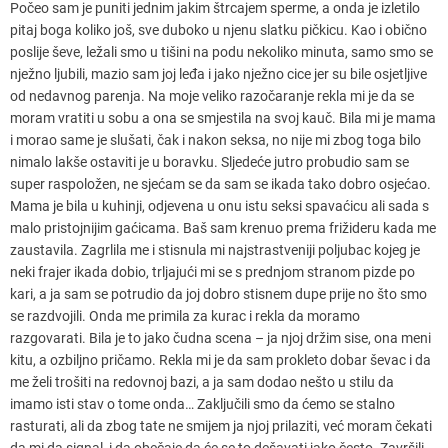
Počeo sam je puniti jednim jakim štrcajem sperme, a onda je izletilo
pitaj boga koliko još, sve duboko u njenu slatku pičkicu. Kao i obično
poslije ševe, ležali smo u tišini na podu nekoliko minuta, samo smo se
nježno ljubili, mazio sam joj leđa i jako nježno cice jer su bile osjetljive
od nedavnog parenja. Na moje veliko razočaranje rekla mi je da se
moram vratiti u sobu a ona se smjestila na svoj kauč. Bila mi je mama
i morao same je slušati, čak i nakon seksa, no nije mi zbog toga bilo
nimalo lakše ostaviti je u boravku. Sljedeće jutro probudio sam se
super raspoložen, ne sjećam se da sam se ikada tako dobro osjećao.
Mama je bila u kuhinji, odjevena u onu istu seksi spavaćicu ali sada s
malo pristojnijim gaćicama. Baš sam krenuo prema frižideru kada me
zaustavila. Zagrlila me i stisnula mi najstrastveniji poljubac kojeg je
neki frajer ikada dobio, trljajući mi se s prednjom stranom pizde po
kari, a ja sam se potrudio da joj dobro stisnem dupe prije no što smo
se razdvojili. Onda me primila za kurac i rekla da moramo
razgovarati. Bila je to jako čudna scena – ja njoj držim sise, ona meni
kitu, a ozbiljno pričamo. Rekla mi je da sam prokleto dobar ševac i da
me želi trošiti na redovnoj bazi, a ja sam dodao nešto u stilu da
imamo isti stav o tome onda… Zaključili smo da ćemo se stalno
rasturati, ali da zbog tate ne smijem ja njoj prilaziti, već moram čekati
da mi da signal, i da obečaje da će se to dešavati jako često. Završili