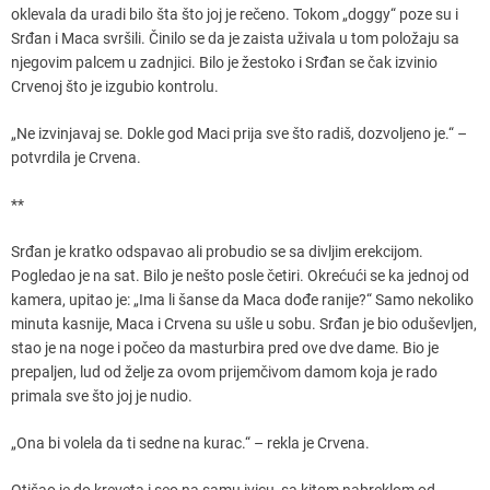
oklevala da uradi bilo šta što joj je rečeno. Tokom „doggy“ poze su i
Srđan i Maca svršili. Činilo se da je zaista uživala u tom položaju sa
njegovim palcem u zadnjici. Bilo je žestoko i Srđan se čak izvinio
Crvenoj što je izgubio kontrolu.
„Ne izvinjavaj se. Dokle god Maci prija sve što radiš, dozvoljeno je.“ –
potvrdila je Crvena.
**
Srđan je kratko odspavao ali probudio se sa divljim erekcijom.
Pogledao je na sat. Bilo je nešto posle četiri. Okrećući se ka jednoj od
kamera, upitao je: „Ima li šanse da Maca dođe ranije?“ Samo nekoliko
minuta kasnije, Maca i Crvena su ušle u sobu. Srđan je bio oduševljen,
stao je na noge i počeo da masturbira pred ove dve dame. Bio je
prepaljen, lud od želje za ovom prijemčivom damom koja je rado
primala sve što joj je nudio.
„Ona bi volela da ti sedne na kurac.“ – rekla je Crvena.
Otišao je do kreveta i seo na samu ivicu, sa kitom nabreklom od