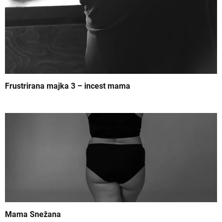
k
a
Frustrirana majka 3 – incest mama
Mama Snežana