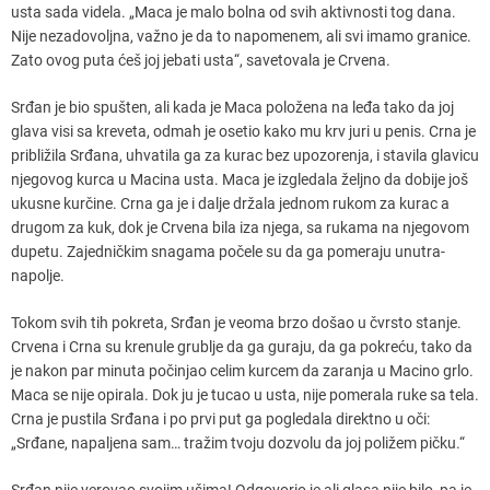
usta sada videla. „Maca je malo bolna od svih aktivnosti tog dana.
Nije nezadovoljna, važno je da to napomenem, ali svi imamo granice.
Zato ovog puta ćeš joj jebati usta“, savetovala je Crvena.
Srđan je bio spušten, ali kada je Maca položena na leđa tako da joj
glava visi sa kreveta, odmah je osetio kako mu krv juri u penis. Crna je
približila Srđana, uhvatila ga za kurac bez upozorenja, i stavila glavicu
njegovog kurca u Macina usta. Maca je izgledala željno da dobije još
ukusne kurčine. Crna ga je i dalje držala jednom rukom za kurac a
drugom za kuk, dok je Crvena bila iza njega, sa rukama na njegovom
dupetu. Zajedničkim snagama počele su da ga pomeraju unutra-
napolje.
Tokom svih tih pokreta, Srđan je veoma brzo došao u čvrsto stanje.
Crvena i Crna su krenule grublje da ga guraju, da ga pokreću, tako da
je nakon par minuta počinjao celim kurcem da zaranja u Macino grlo.
Maca se nije opirala. Dok ju je tucao u usta, nije pomerala ruke sa tela.
Crna je pustila Srđana i po prvi put ga pogledala direktno u oči:
„Srđane, napaljena sam… tražim tvoju dozvolu da joj poližem pičku.“
Srđan nije verovao svojim ušima! Odgovorio je ali glasa nije bilo, pa je