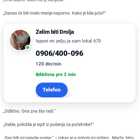
„Danas će biti malo manje naporno. Kako je bila juče?“
Zelim biti Drolja
Ispuni mi zelju ja sam lokal 670
0906/400-096
120 din/min
Aktivna pre 2 min
Telefon
„Odlično. Ona zna šta radi.“
„Dakle, položila je ispit iz pušenja za početnike?“
„Dao bih joj najviše ocene.“ – rekao je a potom joj prišao: „Marta, biću