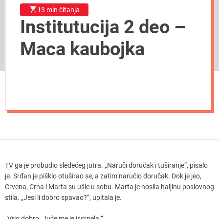
13 min čitanja
Institutucija 2 deo –
Maca kaubojka
TV ga je probudio sledećeg jutra. „Naruči doručak i tuširanje“, pisalo
je. Srđan je piškio otuširao se, a zatim naručio doručak. Dok je jeo,
Crvena, Crna i Marta su ušle u sobu. Marta je nosila haljinu poslovnog
stila. „Jesi li dobro spavao?“, upitala je.
„Vrlo dobro. Juče me je iscrpela.“