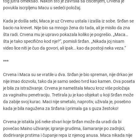
tog jutra omekšao. Nakon što je završila sa čišćenjem, Crvena je
povukla iscrpljenu Macu u sedeći položaj.
Kada je došla sebi, Maca je uz Crvenu ustala i izašla iz sobe. Srđan se
bacio na krevet. Nije bio sa mnogo žena do tada, ali je mislio da zna
šta radi. Crvena mu je upravo pokazala koliko je pogrešio. „Maca…
šta je tako specifično kod nje?“, pomisli Srđan. „Nikada joj nisam
video lice niti je čuo da govori, ali ipak… kao da postoji neka veza.“
***
Crvena i Maca su se vratile u dva. Srđan je bio spreman, nije drkao jer
nije imao dozvolu, tako da je samo sedeo tvrd kao kamen. Ova poseta
je bila za istraživanje. Crvena je nameštala Macu kroz više položaja
za vaginalnu penetraciju. Tretirala ju je kao objekat u koji Srđan može
da zabije svoj kurac. Maci nije smetalo, naprotiv, uživala je, posebno
kada je bila nagužena za Srđana i primala ga s guza žestoko!
Crvena je istakla još neke stvari koje Srđan može da uradi da bi
povećao Maino uživanje; igranje grudima, šamaranje po zadnjici,
dodirivanje prstima i čupanje repa iz njenog anusa. Maca nikada nije