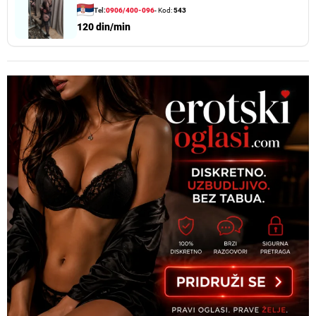
Tel:
0906/400-096
- Kod:
543
120 din/min