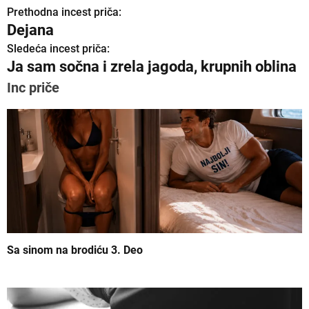
Prethodna incest priča:
K
Dejana
r
Sledeća incest priča:
Ja sam sočna i zrela jagoda, krupnih oblina
e
Inc priče
t
a
n
j
e
č
l
Sa sinom na brodiću 3. Deo
a
n