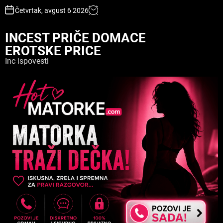
S
Četvrtak, avgust 6 2026
k
i
INCEST PRIČE DOMACE
p
EROTSKE PRICE
t
o
Inc ispovesti
c
o
n
t
e
n
t