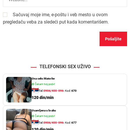
Sačuvaj moje ime, e-poštu i veb mesto u ovom
pregledaču veba za sledeći put kada komentarišem.
TELEFONSKI SEX UŽIVO
Una seks Matorke
🟢
Čekam tvoj poziv!
Tel:
0906/400-096
- Kod:
670
120 din/min
Usamljena u braku
🟢
Čekam tvoj poziv!
Tel:
0906/400-096
- Kod:
677
120 din/min