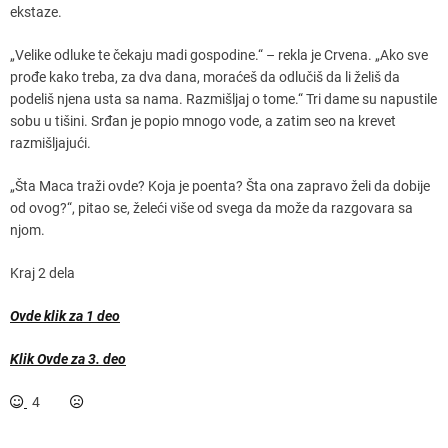
ekstaze.
„Velike odluke te čekaju madi gospodine.“ – rekla je Crvena. „Ako sve
prođe kako treba, za dva dana, moraćeš da odlučiš da li želiš da
podeliš njena usta sa nama. Razmišljaj o tome.“ Tri dame su napustile
sobu u tišini. Srđan je popio mnogo vode, a zatim seo na krevet
razmišljajući.
„Šta Maca traži ovde? Koja je poenta? Šta ona zapravo želi da dobije
od ovog?“, pitao se, želeći više od svega da može da razgovara sa
njom.
Kraj 2 dela
Ovde klik za 1 deo
Klik Ovde za 3. deo
4