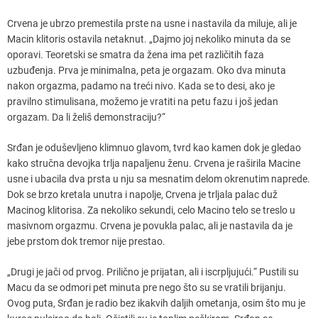
Crvena je ubrzo premestila prste na usne i nastavila da miluje, ali je
Macin klitoris ostavila netaknut. „Dajmo joj nekoliko minuta da se
oporavi. Teoretski se smatra da žena ima pet različitih faza
uzbuđenja. Prva je minimalna, peta je orgazam. Oko dva minuta
nakon orgazma, padamo na treći nivo. Kada se to desi, ako je
pravilno stimulisana, možemo je vratiti na petu fazu i još jedan
orgazam. Da li želiš demonstraciju?“
Srđan je oduševljeno klimnuo glavom, tvrd kao kamen dok je gledao
kako stručna devojka trlja napaljenu ženu. Crvena je raširila Macine
usne i ubacila dva prsta u nju sa mesnatim delom okrenutim naprede.
Dok se brzo kretala unutra i napolje, Crvena je trljala palac duž
Macinog klitorisa. Za nekoliko sekundi, celo Macino telo se treslo u
masivnom orgazmu. Crvena je povukla palac, ali je nastavila da je
jebe prstom dok tremor nije prestao.
„Drugi je jači od prvog. Prilično je prijatan, ali i iscrpljujući.“ Pustili su
Macu da se odmori pet minuta pre nego što su se vratili brijanju.
Ovog puta, Srđan je radio bez ikakvih daljih ometanja, osim što mu je