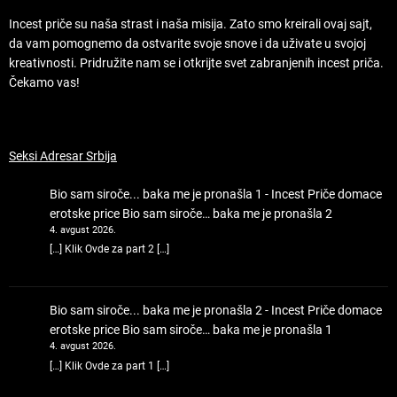
Incest priče su naša strast i naša misija. Zato smo kreirali ovaj sajt,
da vam pomognemo da ostvarite svoje snove i da uživate u svojoj
kreativnosti. Pridružite nam se i otkrijte svet zabranjenih incest priča.
Čekamo vas!
Seksi Adresar Srbija
Bio sam siroče... baka me je pronašla 1 - Incest Priče domace
erotske price
Bio sam siroče… baka me je pronašla 2
4. avgust 2026.
[…] Klik Ovde za part 2 […]
Bio sam siroče... baka me je pronašla 2 - Incest Priče domace
erotske price
Bio sam siroče… baka me je pronašla 1
4. avgust 2026.
[…] Klik Ovde za part 1 […]