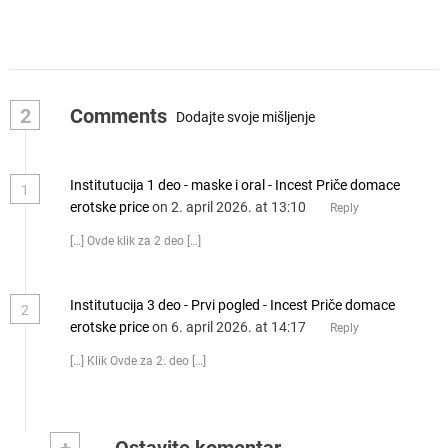
2
Comments
Dodajte svoje mišljenje
Institutucija 1 deo - maske i oral - Incest Priče domace
1
erotske price
on 2. april 2026. at 13:10
Reply
[…] Ovde klik za 2 deo […]
Institutucija 3 deo - Prvi pogled - Incest Priče domace
2
erotske price
on 6. april 2026. at 14:17
Reply
[…] Klik Ovde za 2. deo […]