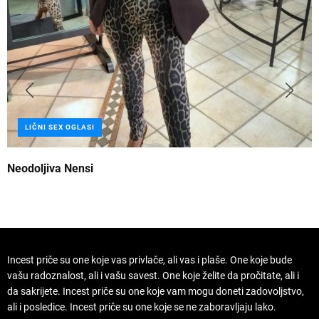
LIČNI SEX OGLASI
Neodoljiva Nensi
B
Incest priče su one koje vas privlače, ali vas i plaše. One koje bude
vašu radoznalost, ali i vašu savest. One koje želite da pročitate, ali i
da sakrijete. Incest priče su one koje vam mogu doneti zadovoljstvo,
ali i posledice. Incest priče su one koje se ne zaboravljaju lako.