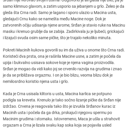
samo klimnuo glavom, a zatim usporio sa jebanjem u grlo. Želeo je da
gleda šta Crna radi. Samo je lagano i sporo ulazio u Macina usta,
gledajući Crnu kako se namešta među Macine noge. Dok je
zatvorenih očiju udisanja njene arome, Srđan je stavio ruke na Macinu
masku i krenuo grublje da se zabija. Zadirkivala ju je ljubeći, grickajući
i lizajući svuda osim same pičke, što je trajalo nekoliko minuta.
Pokreti Macinih kukova govorili su im da uživa u onome što Crna radi.
Koristeći dva prsta, ona je raširila Macine usne, a zatim je počela da
upija i bukvalno usisava sokove koje je njena vagina proizvodila.
Srđan je mogao da vidi kako joj se crvenilo razvija na grudima i znao
je da se približava orgazmu. I on je bio blizu, veoma blizu dok je
nemilosrdno koristio njena usta i grlo.
Kada je Crna usisala klitoris u usta, Macina karlica se potpuno
podigla sa kreveta. Krenulo je tako sočno lizanje pičke da Srđan nije
izdržao. Crvena je reagovala tako što je izvukla Srđanov kurac iz
Macinih usta i počela da ga drka, prskajući njegovu spermu po
Macinim grudima i stomaku. Istovremeno, Maca je ušla u strahovit
orgazam a Crna je lizala svaku kap soka koja se pojavila usled