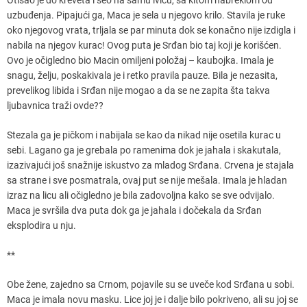
uzbuđenja. Pipajući ga, Maca je sela u njegovo krilo. Stavila je ruke
oko njegovog vrata, trljala se par minuta dok se konačno nije izdigla i
nabila na njegov kurac! Ovog puta je Srđan bio taj koji je korišćen.
Ovo je očigledno bio Macin omiljeni položaj – kaubojka. Imala je
snagu, želju, poskakivala je i retko pravila pauze. Bila je nezasita,
prevelikog libida i Srđan nije mogao a da se ne zapita šta takva
ljubavnica traži ovde??
Stezala ga je pičkom i nabijala se kao da nikad nije osetila kurac u
sebi. Lagano ga je grebala po ramenima dok je jahala i skakutala,
izazivajući još snažnije iskustvo za mladog Srđana. Crvena je stajala
sa strane i sve posmatrala, ovaj put se nije mešala. Imala je hladan
izraz na licu ali očigledno je bila zadovoljna kako se sve odvijalo.
Maca je svršila dva puta dok ga je jahala i dočekala da Srđan
eksplodira u nju.
**
Obe žene, zajedno sa Crnom, pojavile su se uveče kod Srđana u sobi.
Maca je imala novu masku. Lice joj je i dalje bilo pokriveno, ali su joj se