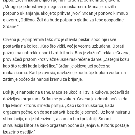
„Mnogo je jednostavnije nego sa muškarcem. Maca je tražilla
potpuno uklanjanje, ako je to prihvatljivo?“ Srđan je ponovo klimnuo
glavom. „Odlično. Želi da bude potpuno glatka za tebe gospodine
Srđane.“
Crvena ju je pripremila tako što je stavila peškir ispod nje i sve
postavila na kolica. „Kao što vidiš, već je veoma uzbuđena. Obrati
pažnju na nabrekle usne i tvrdi klitoris. Baš je vlažna“, rekla je Crvena,
provlačeći prstom kroz vlažne usne raskrečene dame. „Zategni kožu
kao što radiš kada briješ lice.“ Srđan je oklevajući počeo sa
makazicama. Kad je završio, navlažio je područje toplom vodom, a
zatim je počeo da nanosi kremu za brijanje.
Dok ju je nanosio na usne, Maca se ukočila i izvila kukove, počevši da
doživljava orgazam. Srđan se povukao. Crvena je odmah počela da
trlja Macin klitoris između prstiju. „Kao i kod muškarca, kada
orgazam počne, on će se nastaviti bez dalje pomoći. Uz kontinuiranu
stimulaciju, on je intenzivniji, a samim tim i prijatniji. Smanji
stimulaciju klitorisa kako orgazam počne da jenjava. Klitoris postaje
izuzetno osetljiv.“