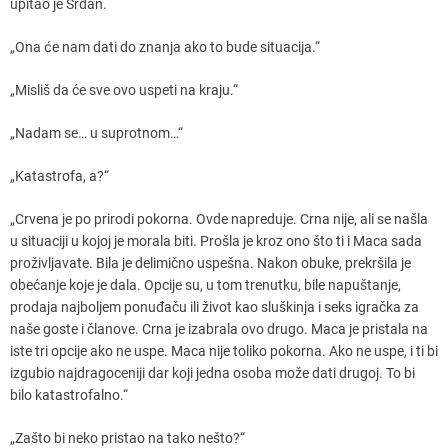
upitao je Srđan.
„Ona će nam dati do znanja ako to bude situacija.“
„Misliš da će sve ovo uspeti na kraju.“
„Nadam se… u suprotnom…“
„Katastrofa, a?“
„Crvena je po prirodi pokorna. Ovde napreduje. Crna nije, ali se našla
u situaciji u kojoj je morala biti. Prošla je kroz ono što ti i Maca sada
proživljavate. Bila je delimično uspešna. Nakon obuke, prekršila je
obećanje koje je dala. Opcije su, u tom trenutku, bile napuštanje,
prodaja najboljem ponuđaču ili život kao sluškinja i seks igračka za
naše goste i članove. Crna je izabrala ovo drugo. Maca je pristala na
iste tri opcije ako ne uspe. Maca nije toliko pokorna. Ako ne uspe, i ti bi
izgubio najdragoceniji dar koji jedna osoba može dati drugoj. To bi
bilo katastrofalno.“
„Zašto bi neko pristao na tako nešto?“