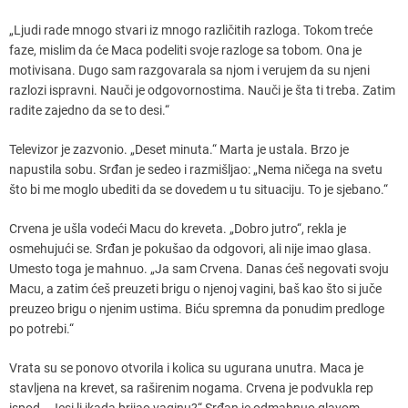
„Ljudi rade mnogo stvari iz mnogo različitih razloga. Tokom treće
faze, mislim da će Maca podeliti svoje razloge sa tobom. Ona je
motivisana. Dugo sam razgovarala sa njom i verujem da su njeni
razlozi ispravni. Nauči je odgovornostima. Nauči je šta ti treba. Zatim
radite zajedno da se to desi.“
Televizor je zazvonio. „Deset minuta.“ Marta je ustala. Brzo je
napustila sobu. Srđan je sedeo i razmišljao: „Nema ničega na svetu
što bi me moglo ubediti da se dovedem u tu situaciju. To je sjebano.“
Crvena je ušla vodeći Macu do kreveta. „Dobro jutro“, rekla je
osmehujući se. Srđan je pokušao da odgovori, ali nije imao glasa.
Umesto toga je mahnuo. „Ja sam Crvena. Danas ćeš negovati svoju
Macu, a zatim ćeš preuzeti brigu o njenoj vagini, baš kao što si juče
preuzeo brigu o njenim ustima. Biću spremna da ponudim predloge
po potrebi.“
Vrata su se ponovo otvorila i kolica su ugurana unutra. Maca je
stavljena na krevet, sa raširenim nogama. Crvena je podvukla rep
ispod. „Jesi li ikada brijao vaginu?“ Srđan je odmahnuo glavom.