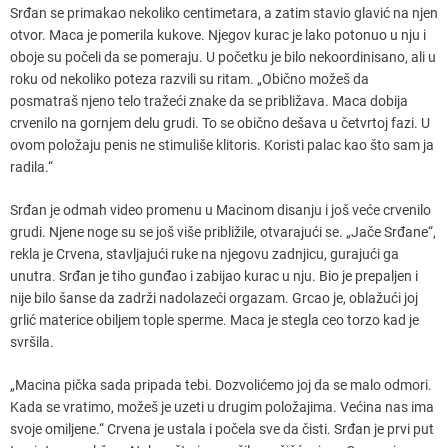
Srđan se primakao nekoliko centimetara, a zatim stavio glavić na njen
otvor. Maca je pomerila kukove. Njegov kurac je lako potonuo u nju i
oboje su počeli da se pomeraju. U početku je bilo nekoordinisano, ali u
roku od nekoliko poteza razvili su ritam. „Obično možeš da
posmatraš njeno telo tražeći znake da se približava. Maca dobija
crvenilo na gornjem delu grudi. To se obično dešava u četvrtoj fazi. U
ovom položaju penis ne stimuliše klitoris. Koristi palac kao što sam ja
radila.“
Srđan je odmah video promenu u Macinom disanju i još veće crvenilo
grudi. Njene noge su se još više približile, otvarajući se. „Jače Srđane“,
rekla je Crvena, stavljajući ruke na njegovu zadnjicu, gurajući ga
unutra. Srđan je tiho gunđao i zabijao kurac u nju. Bio je prepaljen i
nije bilo šanse da zadrži nadolazeći orgazam. Grcao je, oblažući joj
grlić materice obiljem tople sperme. Maca je stegla ceo torzo kad je
svršila.
„Macina pička sada pripada tebi. Dozvolićemo joj da se malo odmori.
Kada se vratimo, možeš je uzeti u drugim položajima. Većina nas ima
svoje omiljene.“ Crvena je ustala i počela sve da čisti. Srđan je prvi put