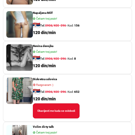
Napaljena Milf
🟢
Čekam tvoj poziv!
Tel:
0906/400-096
- Kod:
156
120 din/min
Nevina devojka
🟢
Čekam tvoj poziv!
Tel:
0906/400-096
- Kod:
8
120 din/min
Diskretna udovica
🔴
Razgovaram :)
Tel:
0906/400-096
- Kod:
652
120 din/min
Obavijesti me kada se oslobodi
Volim dirty talk
🟢
Čekam tvoj poziv!