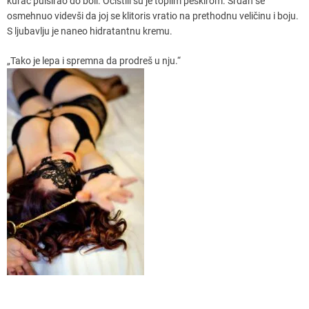
kurac pulsirao do boli. Očistili su je toplim peškirom. Srđan se
osmehnuo videvši da joj se klitoris vratio na prethodnu veličinu i boju.
S ljubavlju je naneo hidratantnu kremu.
„Tako je lepa i spremna da prodreš u nju.“