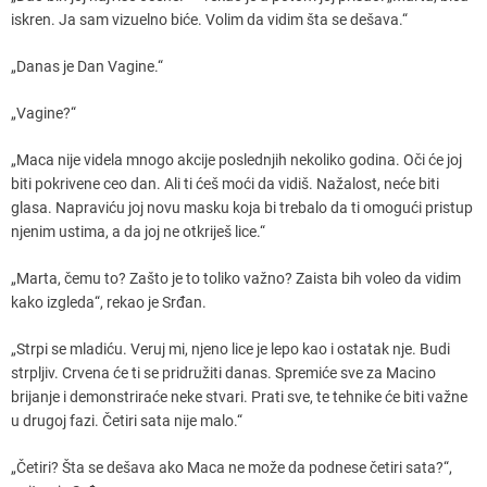
iskren. Ja sam vizuelno biće. Volim da vidim šta se dešava.“
„Danas je Dan Vagine.“
„Vagine?“
„Maca nije videla mnogo akcije poslednjih nekoliko godina. Oči će joj
biti pokrivene ceo dan. Ali ti ćeš moći da vidiš. Nažalost, neće biti
glasa. Napraviću joj novu masku koja bi trebalo da ti omogući pristup
njenim ustima, a da joj ne otkriješ lice.“
„Marta, čemu to? Zašto je to toliko važno? Zaista bih voleo da vidim
kako izgleda“, rekao je Srđan.
„Strpi se mladiću. Veruj mi, njeno lice je lepo kao i ostatak nje. Budi
strpljiv. Crvena će ti se pridružiti danas. Spremiće sve za Macino
brijanje i demonstriraće neke stvari. Prati sve, te tehnike će biti važne
u drugoj fazi. Četiri sata nije malo.“
„Četiri? Šta se dešava ako Maca ne može da podnese četiri sata?“,