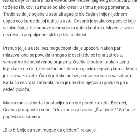
Nikada nije primala u usta više od dve trećine njegovog kurca. Ali on je
to želeo i kukovi su mu se polako kretali u ritmu njenog pomeranja.
Trudio se da je pojebe u usta ali ugao je bio čudan i nije ni jednom
uspeo ceo kurac da joj nabije u usta. Govorio je svakakve psovke koje
se nisu čule, ali je ponovo veoma brzo gubio kontrolu. Mrzeo je svoju
nezrelost i prepaljenost sli to je bila realnost.
Prsnuo joj je u usta, bez mogućnosti da je upozori. Nakon par
mlazeva, ona se povukla i mogao je osetiti da se i ona zatresla,
verovatno od sopstvenog orgazma. Osetio je potom toplu, vlažnu
krpu kako ga čisti, i konačno poljubac na glavić njegovog kurca. Maca
je sišla sa kreveta. Čuo ih je kako odlaze, odnoseći kolica sa sobom.
Kada su se vrata zatvorila, ruka je uhvatila njegovu i povukla ga u
sedeći položaj.
Maska mu je skinuta i postavljena na sto pored kreveta. Bez reči,
Crvena je napustila sobu. Televizor je zazvonio. „Šta misliš?“ Srđan je
pogledao u kameru.
„Bilo bi bolje da sam mogao da gledam“, rekao je.