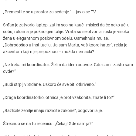
„Premestite se u prostor za sedenje.“ – javio se TV.
Srđan je zatvorio laptop, zatim seo na kauč i misleći da će neko ući u
sobu, rukama je pokrio genitalije. Vrata su se otvorila i ušla je visoka
žena u elegantnom poslovnom odelu. Osmehnula mu se.
„Dobrodošao u Instituciju. Ja sam Marta, vaš koordinator“, rekla je
akcentom koji nije prepoznao – možda nemački?
„Ne treba mi koordinator. Želim da idem odavde. Gde sam i zašto sam
ovde?“
„Budi strpljiv Srđane. Uskoro će sve biti otkriveno.“
„Draga koordinatorko, otmica je protivzakonita, znate li to?“
„Različite zemlje imaju različite zakone“, odgovorila je.
Štrecnuo se na tu rečenicu. „Čekaj! Gde sam ja?“