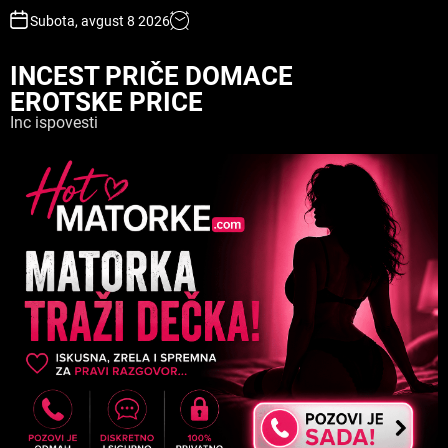
S
Subota, avgust 8 2026
k
i
INCEST PRIČE DOMACE
p
EROTSKE PRICE
t
o
Inc ispovesti
c
o
n
t
e
n
t