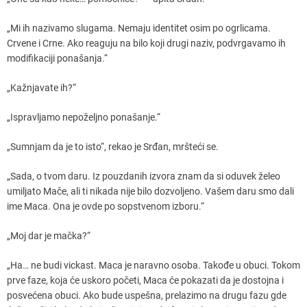
„Mi ih nazivamo slugama. Nemaju identitet osim po ogrlicama.
Crvene i Crne. Ako reaguju na bilo koji drugi naziv, podvrgavamo ih
modifikaciji ponašanja.“
„Kažnjavate ih?“
„Ispravljamo nepoželjno ponašanje.“
„Sumnjam da je to isto“, rekao je Srđan, mršteći se.
„Sada, o tvom daru. Iz pouzdanih izvora znam da si oduvek želeo
umiljato Mače, ali ti nikada nije bilo dozvoljeno. Vašem daru smo dali
ime Maca. Ona je ovde po sopstvenom izboru.“
„Moj dar je mačka?“
„Ha… ne budi vickast. Maca je naravno osoba. Takođe u obuci. Tokom
prve faze, koja će uskoro početi, Maca će pokazati da je dostojna i
posvećena obuci. Ako bude uspešna, prelazimo na drugu fazu gde