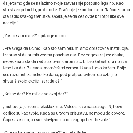
da je tamo gde se nalazimo tvoje zatvaranje potpuno legalno. Kao
što si već primetio, pratimo te. Praćenje je kontinuirano. Tačno znamo
šta radiš svakog trenutka. Očekuje se da ćeš ovde biti otprilike dve
nedelje.“
„Zašto sam ovde?“ upitao je mirno.
„Pre svega da učimo. Kao što sam rekl, mi smo obrazovna Institucija.
Izabran si da primiš veoma poseban dar. Bez odgovarajuće obuke,
nećeš znati šta da radiš sa ovim darom, što bi bilo katastrofalno i za
tebe i za dar. Za sada, moraćeš mi verovati kada ti ovo kažem. Bolje
ćeš razumeti za nekoliko dana, pod pretpostavkom da ozbiljno
shvatiš svoje lekcije i sarađuješ.“
„Kakav dar? Ko mi je dao ovaj dar?“
„Institucija je veoma ekskluzivna. Video si dve naše sluge. Njihove
ogrlice su kao tvoje. Kada su u tvom prisustvu, ne mogu da govore.
Čuju savršeno, ali su uslovljene da ne reaguju bez dozvole.“
„One su kao neke… pomoćnice?“ – upita Srđan.