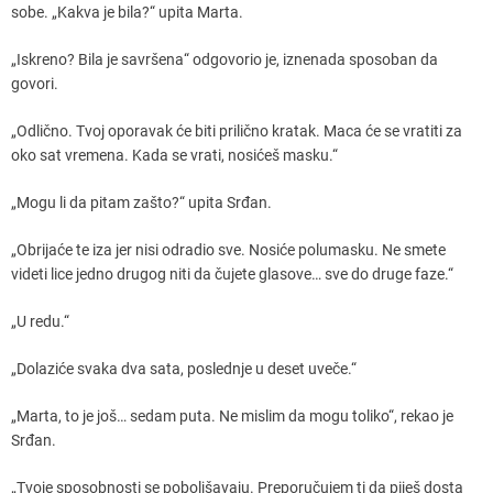
sobe. „Kakva je bila?“ upita Marta.
„Iskreno? Bila je savršena“ odgovorio je, iznenada sposoban da
govori.
„Odlično. Tvoj oporavak će biti prilično kratak. Maca će se vratiti za
oko sat vremena. Kada se vrati, nosićeš masku.“
„Mogu li da pitam zašto?“ upita Srđan.
„Obrijaće te iza jer nisi odradio sve. Nosiće polumasku. Ne smete
videti lice jedno drugog niti da čujete glasove… sve do druge faze.“
„U redu.“
„Dolaziće svaka dva sata, poslednje u deset uveče.“
„Marta, to je još… sedam puta. Ne mislim da mogu toliko“, rekao je
Srđan.
„Tvoje sposobnosti se poboljšavaju. Preporučujem ti da piješ dosta