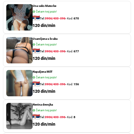
Una seks Matorke
🟢
Čekam tvoj poziv!
Tel:
0906/400-096
- Kod:
670
120 din/min
Usamljena u braku
🟢
Čekam tvoj poziv!
Tel:
0906/400-096
- Kod:
677
120 din/min
Napaljena Milf
🟢
Čekam tvoj poziv!
Tel:
0906/400-096
- Kod:
156
120 din/min
Nevina devojka
🟢
Čekam tvoj poziv!
Tel:
0906/400-096
- Kod:
8
120 din/min