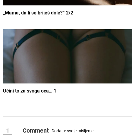
„Mama, da li se briješ dole?“ 2/2
Učini to za svoga oca… 1
1
Comment
Dodajte svoje mišljenje