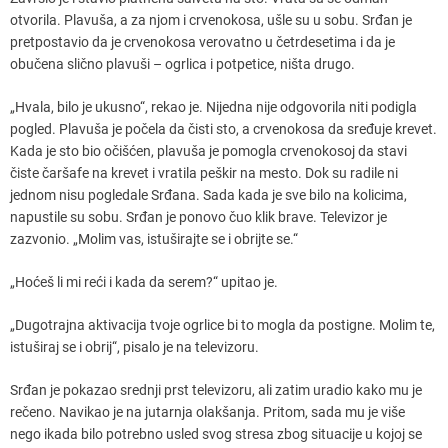
otvorila. Plavuša, a za njom i crvenokosa, ušle su u sobu. Srđan je
pretpostavio da je crvenokosa verovatno u četrdesetima i da je
obučena slično plavuši – ogrlica i potpetice, ništa drugo.
„Hvala, bilo je ukusno“, rekao je. Nijedna nije odgovorila niti podigla
pogled. Plavuša je počela da čisti sto, a crvenokosa da sređuje krevet.
Kada je sto bio očišćen, plavuša je pomogla crvenokosoj da stavi
čiste čaršafe na krevet i vratila peškir na mesto. Dok su radile ni
jednom nisu pogledale Srđana. Sada kada je sve bilo na kolicima,
napustile su sobu. Srđan je ponovo čuo klik brave. Televizor je
zazvonio. „Molim vas, istuširajte se i obrijte se.“
„Hoćeš li mi reći i kada da serem?“ upitao je.
„Dugotrajna aktivacija tvoje ogrlice bi to mogla da postigne. Molim te,
istuširaj se i obrij“, pisalo je na televizoru.
Srđan je pokazao srednji prst televizoru, ali zatim uradio kako mu je
rečeno. Navikao je na jutarnja olakšanja. Pritom, sada mu je više
nego ikada bilo potrebno usled svog stresa zbog situacije u kojoj se