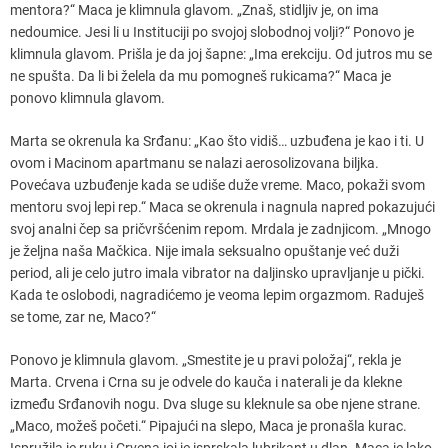
mentora?“ Maca je klimnula glavom. „Znaš, stidljiv je, on ima
nedoumice. Jesi li u Instituciji po svojoj slobodnoj volji?“ Ponovo je
klimnula glavom. Prišla je da joj šapne: „Ima erekciju. Od jutros mu se
ne spušta. Da li bi želela da mu pomogneš rukicama?“ Maca je
ponovo klimnula glavom.
Marta se okrenula ka Srđanu: „Kao što vidiš… uzbuđena je kao i ti. U
ovom i Macinom apartmanu se nalazi aerosolizovana biljka.
Povećava uzbuđenje kada se udiše duže vreme. Maco, pokaži svom
mentoru svoj lepi rep.“ Maca se okrenula i nagnula napred pokazujući
svoj analni čep sa pričvršćenim repom. Mrdala je zadnjicom. „Mnogo
je željna naša Mačkica. Nije imala seksualno opuštanje već duži
period, ali je celo jutro imala vibrator na daljinsko upravljanje u pički.
Kada te oslobodi, nagradićemo je veoma lepim orgazmom. Raduješ
se tome, zar ne, Maco?“
Ponovo je klimnula glavom. „Smestite je u pravi položaj“, rekla je
Marta. Crvena i Crna su je odvele do kauča i naterali je da klekne
između Srđanovih nogu. Dva sluge su kleknule sa obe njene strane.
„Maco, možeš početi.“ Pipajući na slepo, Maca je pronašla kurac.
Ispružila je ruku i Crvena joj je isprskala lubrikant u dlan. Maca je lako