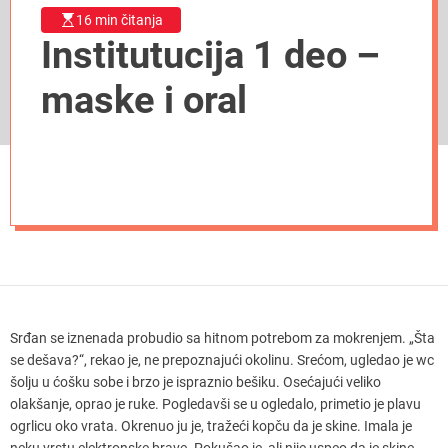
16 min čitanja
Institutucija 1 deo –
maske i oral
Srđan se iznenada probudio sa hitnom potrebom za mokrenjem. „Šta
se dešava?“, rekao je, ne prepoznajući okolinu. Srećom, ugledao je wc
šolju u ćošku sobe i brzo je ispraznio bešiku. Osećajući veliko
olakšanje, oprao je ruke. Pogledavši se u ogledalo, primetio je plavu
ogrlicu oko vrata. Okrenuo ju je, tražeći kopču da je skine. Imala je
neku vrstu elektronske brave. Pokušao je, ali nije uspeo da je skine.