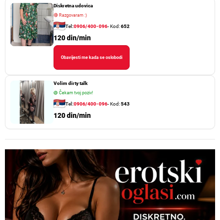
Diskretna udovica
🔴
Razgovaram :)
Tel:
0906/400-096
- Kod:
652
120 din/min
Obavijesti me kada se oslobodi
Volim dirty talk
🟢
Čekam tvoj poziv!
Tel:
0906/400-096
- Kod:
543
120 din/min