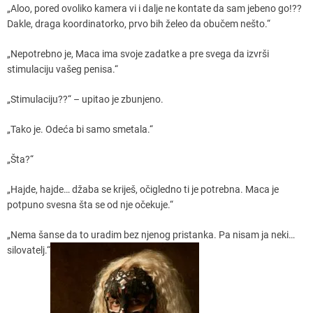
„Aloo, pored ovoliko kamera vi i dalje ne kontate da sam jebeno go!??
Dakle, draga koordinatorko, prvo bih želeo da obučem nešto.“
„Nepotrebno je, Maca ima svoje zadatke a pre svega da izvrši
stimulaciju vašeg penisa.“
„Stimulaciju??“ – upitao je zbunjeno.
„Tako je. Odeća bi samo smetala.“
„Šta?“
„Hajde, hajde… džaba se kriješ, očigledno ti je potrebna. Maca je
potpuno svesna šta se od nje očekuje.“
„Nema šanse da to uradim bez njenog pristanka. Pa nisam ja neki…
silovatelj.“