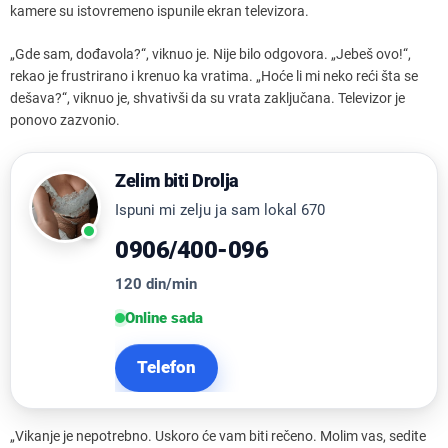
kamere su istovremeno ispunile ekran televizora.
„Gde sam, dođavola?“, viknuo je. Nije bilo odgovora. „Jebeš ovo!“,
rekao je frustrirano i krenuo ka vratima. „Hoće li mi neko reći šta se
dešava?“, viknuo je, shvativši da su vrata zaključana. Televizor je
ponovo zazvonio.
Zelim biti Drolja
Ispuni mi zelju ja sam lokal 670
0906/400-096
120 din/min
Online sada
Telefon
„Vikanje je nepotrebno. Uskoro će vam biti rečeno. Molim vas, sedite