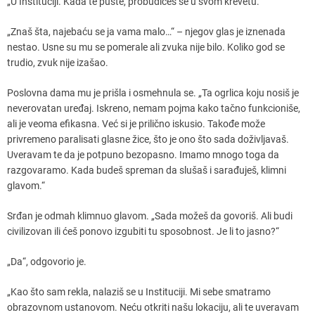
„U Instituciji. Kada te puste, probudićeš se u svom krevetu.“
„Znaš šta, najebaću se ja vama malo…“ – njegov glas je iznenada
nestao. Usne su mu se pomerale ali zvuka nije bilo. Koliko god se
trudio, zvuk nije izašao.
Poslovna dama mu je prišla i osmehnula se. „Ta ogrlica koju nosiš je
neverovatan uređaj. Iskreno, nemam pojma kako tačno funkcioniše,
ali je veoma efikasna. Već si je prilično iskusio. Takođe može
privremeno paralisati glasne žice, što je ono što sada doživljavaš.
Uveravam te da je potpuno bezopasno. Imamo mnogo toga da
razgovaramo. Kada budeš spreman da slušaš i sarađuješ, klimni
glavom.“
Srđan je odmah klimnuo glavom. „Sada možeš da govoriš. Ali budi
civilizovan ili ćeš ponovo izgubiti tu sposobnost. Je li to jasno?“
„Da“, odgovorio je.
„Kao što sam rekla, nalaziš se u Instituciji. Mi sebe smatramo
obrazovnom ustanovom. Neću otkriti našu lokaciju, ali te uveravam