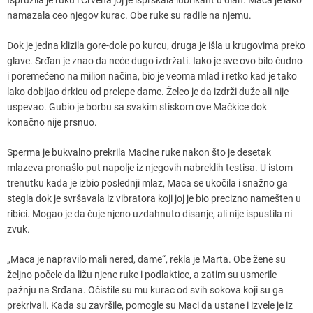
namazala ceo njegov kurac. Obe ruke su radile na njemu.
Dok je jedna klizila gore-dole po kurcu, druga je išla u krugovima preko
glave. Srđan je znao da neće dugo izdržati. Iako je sve ovo bilo čudno
i poremećeno na milion načina, bio je veoma mlad i retko kad je tako
lako dobijao drkicu od prelepe dame. Želeo je da izdrži duže ali nije
uspevao. Gubio je borbu sa svakim stiskom ove Mačkice dok
konačno nije prsnuo.
Sperma je bukvalno prekrila Macine ruke nakon što je desetak
mlazeva pronašlo put napolje iz njegovih nabreklih testisa. U istom
trenutku kada je izbio poslednji mlaz, Maca se ukočila i snažno ga
stegla dok je svršavala iz vibratora koji joj je bio precizno namešten u
ribici. Mogao je da čuje njeno uzdahnuto disanje, ali nije ispustila ni
zvuk.
„Maca je napravilo mali nered, dame“, rekla je Marta. Obe žene su
željno počele da ližu njene ruke i podlaktice, a zatim su usmerile
pažnju na Srđana. Očistile su mu kurac od svih sokova koji su ga
prekrivali. Kada su završile, pomogle su Maci da ustane i izvele je iz