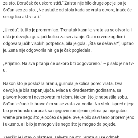
za sto. Doručak će uskoro stići.“ Zaista nije bilo druge opcije, pa je
Srđan seo za sto. „Ne ustajte od stola kada se vrata otvore, inače će
se ogrlica aktivirati.“
„U redu“, ljutito je promrmljao. Trenutak kasnije, vrata su se otvorila i
ušla je devojka gurajući kolica za serviranje. Osim crvene ogrlice i
odgovarajućih visokih potpetica, bila je gola. „Šta se dešava?“, upitao
je. Žena nije odgovorila niti ga je čak pogledala.
„Prijatno. Na sva pitanja će uskoro biti odgovoreno.“ – pisalo je na tv-
u.
Nakon što je poslužila hranu, gurnula je kolica pored vrata. Ova
devojka je bila zapanjujuća. Mlada u dvadesetim godinama, sa
plavom kosom i neverovatnim telom. Nakon što je napustila sobu,
Srđan je čuo klik brave čim su se vrata zatvorila. Na stolu ispred njega
bio je vrhunski doručak sa njegovim omiljenim jelima pa nije gubio
vreme pre nego što je počeo da jede. Sve je bilo savršeno pripremljeno
i ukusno, ali bilo je mnogo više nego što je mogao da pojede.
Završio je i stavio platnenu salvetu na sto. Vrata su se odmah