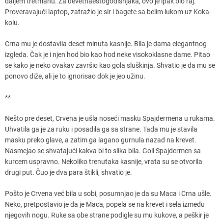
daljem tretmanu. Za devetnaestogodišnjaka, ovo je ipak bio raj.
Proveravajući laptop, zatražio je sir i bagete sa belim lukom uz Koka-
kolu.
Crna mu je dostavila deset minuta kasnije. Bila je dama elegantnog
izgleda. Čak je i njen hod bio kao hod neke visokoklasne dame. Pitao
se kako je neko ovakav završio kao gola sluškinja. Shvatio je da mu se
ponovo diže, ali je to ignorisao dok je jeo užinu.
**
Nešto pre deset, Crvena je ušla noseći masku Spajdermena u rukama.
Uhvatila ga je za ruku i posadila ga sa strane. Tada mu je stavila
masku preko glave, a zatim ga lagano gurnula nazad na krevet.
Nasmejao se shvatajući kakva bi to slika bila. Goli Spajdermen sa
kurcem uspravno. Nekoliko trenutaka kasnije, vrata su se otvorila
drugi put. Čuo je dva para štikli, shvatio je.
Pošto je Crvena već bila u sobi, posumnjao je da su Maca i Crna ušle.
Neko, pretpostavio je da je Maca, popela se na krevet i sela između
njegovih nogu. Ruke sa obe strane podigle su mu kukove, a peškir je