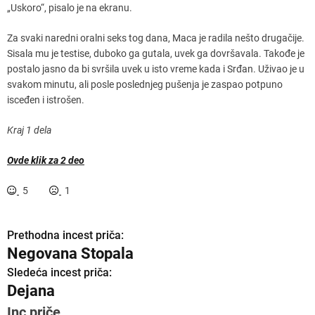
„Uskoro“, pisalo je na ekranu.
Za svaki naredni oralni seks tog dana, Maca je radila nešto drugačije.
Sisala mu je testise, duboko ga gutala, uvek ga dovršavala. Takođe je
postalo jasno da bi svršila uvek u isto vreme kada i Srđan. Uživao je u
svakom minutu, ali posle poslednjeg pušenja je zaspao potpuno
isceđen i istrošen.
Kraj 1 dela
Ovde klik za 2 deo
5
1
Prethodna incest priča:
K
Negovana Stopala
r
Sledeća incest priča:
Dejana
e
Inc priče