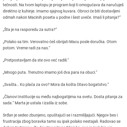
tečnosti. Na tvom laptopu je program koji ti omogućava da naručuješ
direktno iz kuhinje. Imamo sjajnog kuvara. Obroci će biti dostavljeni
odmah nakon Macinih poseta u podne i šest uveče. Imaš li pitanja?“
„Šta je na rasporedu za sutra?“
„Polako sa tim. Verovatno ćeš obrijati Macu posle doručka. Otom
potom. Vreme radi za nas.“
„Pretpostavljam da ste ovo već radili.“
„Mnogo puta. Trenutno imamo još dva para na obuci.“
„Svašta… Ko plaća za ovo? Mora da košta čitavo bogatstvo.“
„Članovi Institucije su među najbogatijima na svetu. Dosta pitanja za
sada.“ Marta je ustala i izašla iz sobe.
Srđan je sedeo zbunjeno, opuštajući se i razmišljajući. Njegov bes i
frustracija zbog boravka tamo su ipak polako nestajali. Radovao se