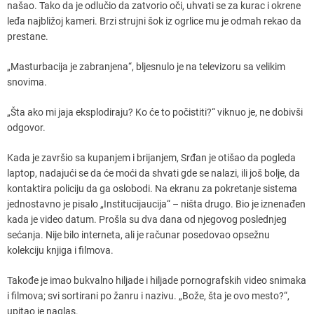
našao. Tako da je odlučio da zatvorio oči, uhvati se za kurac i okrene
leđa najbližoj kameri. Brzi strujni šok iz ogrlice mu je odmah rekao da
prestane.
„Masturbacija je zabranjena“, bljesnulo je na televizoru sa velikim
snovima.
„Šta ako mi jaja eksplodiraju? Ko će to počistiti?“ viknuo je, ne dobivši
odgovor.
Kada je završio sa kupanjem i brijanjem, Srđan je otišao da pogleda
laptop, nadajući se da će moći da shvati gde se nalazi, ili još bolje, da
kontaktira policiju da ga oslobodi. Na ekranu za pokretanje sistema
jednostavno je pisalo „Institucijaucija“ – ništa drugo. Bio je iznenađen
kada je video datum. Prošla su dva dana od njegovog poslednjeg
sećanja. Nije bilo interneta, ali je računar posedovao opsežnu
kolekciju knjiga i filmova.
Takođe je imao bukvalno hiljade i hiljade pornografskih video snimaka
i filmova; svi sortirani po žanru i nazivu. „Bože, šta je ovo mesto?“,
upitao je naglas.