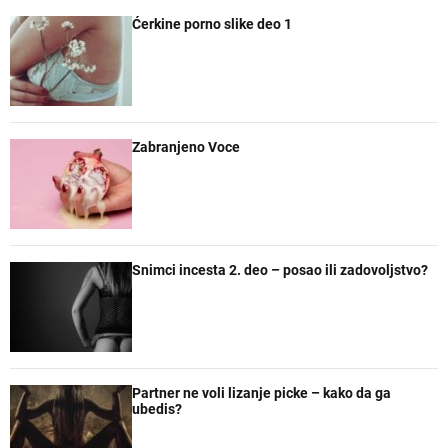
p
c
m
n
Ćerkine porno slike deo 1
u
e
e
a
l
n
n
č
a
t
t
e
r
a
n
r
e
Zabranjeno Voce
Snimci incesta 2. deo – posao ili zadovoljstvo?
Partner ne voli lizanje picke – kako da ga
ubedis?