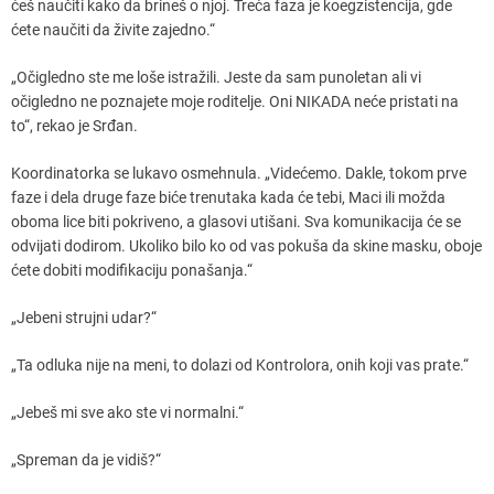
ćeš naučiti kako da brineš o njoj. Treća faza je koegzistencija, gde
ćete naučiti da živite zajedno.“
„Očigledno ste me loše istražili. Jeste da sam punoletan ali vi
očigledno ne poznajete moje roditelje. Oni NIKADA neće pristati na
to“, rekao je Srđan.
Koordinatorka se lukavo osmehnula. „Videćemo. Dakle, tokom prve
faze i dela druge faze biće trenutaka kada će tebi, Maci ili možda
oboma lice biti pokriveno, a glasovi utišani. Sva komunikacija će se
odvijati dodirom. Ukoliko bilo ko od vas pokuša da skine masku, oboje
ćete dobiti modifikaciju ponašanja.“
„Jebeni strujni udar?“
„Ta odluka nije na meni, to dolazi od Kontrolora, onih koji vas prate.“
„Jebeš mi sve ako ste vi normalni.“
„Spreman da je vidiš?“