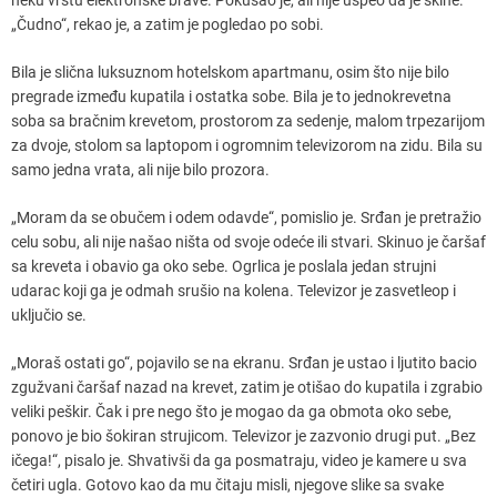
„Čudno“, rekao je, a zatim je pogledao po sobi.
Bila je slična luksuznom hotelskom apartmanu, osim što nije bilo
pregrade između kupatila i ostatka sobe. Bila je to jednokrevetna
soba sa bračnim krevetom, prostorom za sedenje, malom trpezarijom
za dvoje, stolom sa laptopom i ogromnim televizorom na zidu. Bila su
samo jedna vrata, ali nije bilo prozora.
„Moram da se obučem i odem odavde“, pomislio je. Srđan je pretražio
celu sobu, ali nije našao ništa od svoje odeće ili stvari. Skinuo je čaršaf
sa kreveta i obavio ga oko sebe. Ogrlica je poslala jedan strujni
udarac koji ga je odmah srušio na kolena. Televizor je zasvetleop i
uključio se.
„Moraš ostati go“, pojavilo se na ekranu. Srđan je ustao i ljutito bacio
zgužvani čaršaf nazad na krevet, zatim je otišao do kupatila i zgrabio
veliki peškir. Čak i pre nego što je mogao da ga obmota oko sebe,
ponovo je bio šokiran strujicom. Televizor je zazvonio drugi put. „Bez
ičega!“, pisalo je. Shvativši da ga posmatraju, video je kamere u sva
četiri ugla. Gotovo kao da mu čitaju misli, njegove slike sa svake