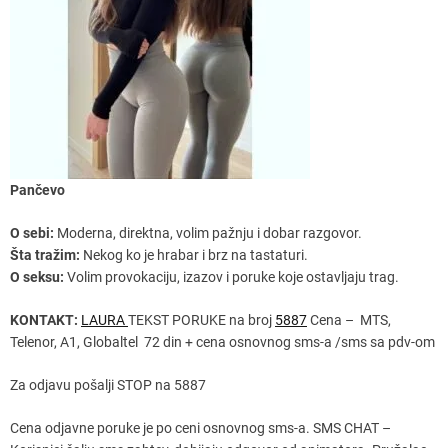
Pančevo
O sebi:
Moderna, direktna, volim pažnju i dobar razgovor.
Šta tražim:
Nekog ko je hrabar i brz na tastaturi.
O seksu:
Volim provokaciju, izazov i poruke koje ostavljaju trag.
KONTAKT:
LAURA
TEKST PORUKE na broj
5887
Cena – MTS,
Telenor, A1, Globaltel 72 din + cena osnovnog sms-a /sms sa pdv-om
Za odjavu pošalji STOP na 5887
Cena odjavne poruke je po ceni osnovnog sms-a. SMS CHAT –