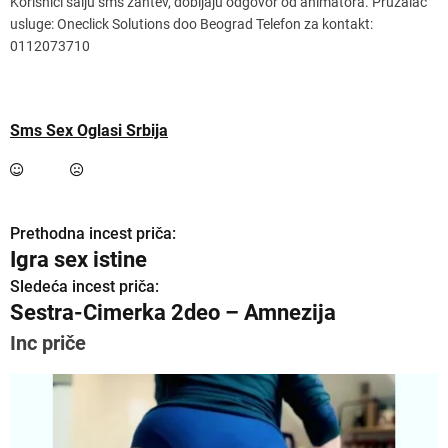
Korisnici šalju sms zahtev, dobijaju odgovor od animatora. Pružalac
usluge: Oneclick Solutions doo Beograd Telefon za kontakt:
0112073710
Sms Sex Oglasi Srbija
Prethodna incest priča:
K
Igra sex istine
r
Sledeća incest priča:
Sestra-Cimerka 2deo – Amnezija
e
Inc priče
t
a
n