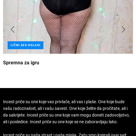
LIČNI SEX OGLASI
Spremna za igru
B
Incest priče su one koje vas privlače, ali vas i plaše. One koje bude
vašu radoznalost, ali i vašu savest. One koje želite da pročitate, ali i
da sakrijete. Incest priče su one koje vam mogu doneti zadovoljstvo,
ali i posledice. Incest priče su one koje se ne zaboravljaju lako.
Incest priče su naša strast i naša misija. Zato smo kreirali ovaj sajt,