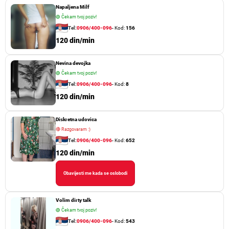
Napaljena Milf
🟢
Čekam tvoj poziv!
Tel:
0906/400-096
- Kod:
156
120 din/min
Nevina devojka
🟢
Čekam tvoj poziv!
Tel:
0906/400-096
- Kod:
8
120 din/min
Diskretna udovica
🔴
Razgovaram :)
Tel:
0906/400-096
- Kod:
652
120 din/min
Obavijesti me kada se oslobodi
Volim dirty talk
🟢
Čekam tvoj poziv!
Tel:
0906/400-096
- Kod:
543