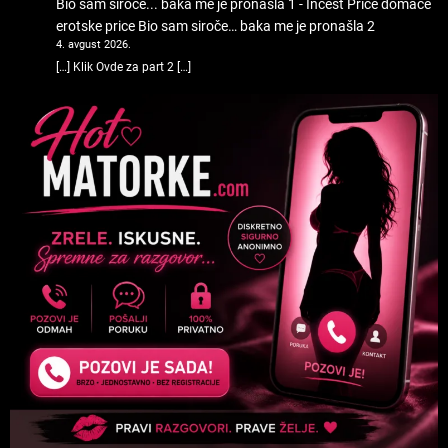
Bio sam siroče... baka me je pronašla 1 - Incest Priče domace
erotske price
Bio sam siroče… baka me je pronašla 2
4. avgust 2026.
[…] Klik Ovde za part 2 […]