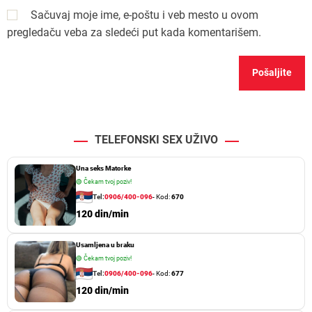
Sačuvaj moje ime, e-poštu i veb mesto u ovom
pregledaču veba za sledeći put kada komentarišem.
TELEFONSKI SEX UŽIVO
Una seks Matorke
🟢
Čekam tvoj poziv!
Tel:
0906/400-096
- Kod:
670
120 din/min
Usamljena u braku
🟢
Čekam tvoj poziv!
Tel:
0906/400-096
- Kod:
677
120 din/min