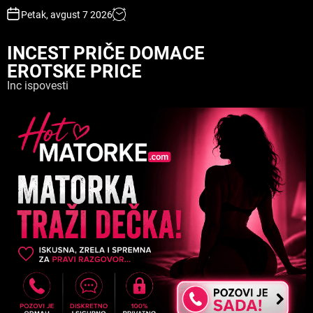
S
Petak, avgust 7 2026
k
i
INCEST PRIČE DOMACE
p
EROTSKE PRICE
t
o
Inc ispovesti
c
o
n
t
e
n
t