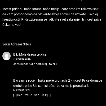
Incest priče su naša strast i naša misija. Zato smo kreirali ovaj sajt,
da vam pomognemo da ostvarite svoje snove i da uživate u svojoj
kreativnosti. Pridružite nam se i otkrijte svet zabranjenih incest priča.
Čekamo vas!
Seksi Adresar Srbija
Biki
Moja draga tetkica
7. avgust 2026.
Jaco mlade sldje održavaju to biki
Bio sam siroče... baka me je pronašla 2 - Incest Priče domace
erotske price
Bio sam siroče… baka me je pronašla 3
6. avgust 2026.
[…] Deo Treći je Ovde – klik […]