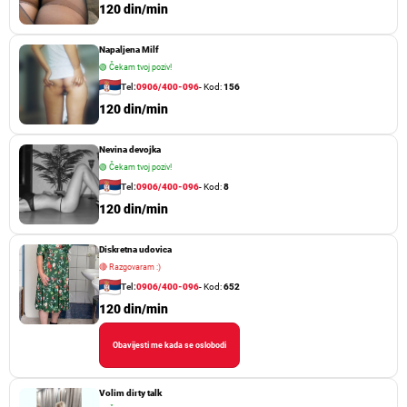
120 din/min
Napaljena Milf
🟢
Čekam tvoj poziv!
Tel:
0906/400-096
- Kod:
156
120 din/min
Nevina devojka
🟢
Čekam tvoj poziv!
Tel:
0906/400-096
- Kod:
8
120 din/min
Diskretna udovica
🔴
Razgovaram :)
Tel:
0906/400-096
- Kod:
652
120 din/min
Obavijesti me kada se oslobodi
Volim dirty talk