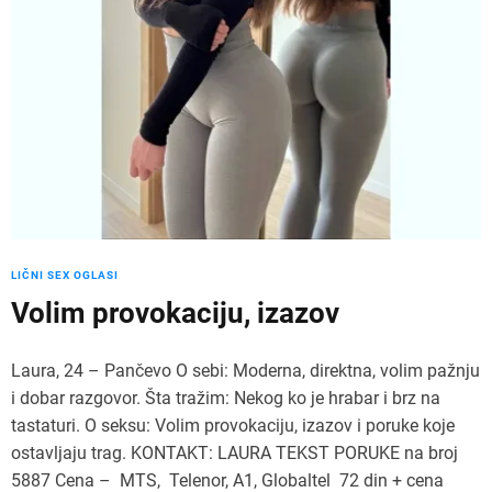
LIČNI SEX OGLASI
Volim provokaciju, izazov
Laura, 24 – Pančevo O sebi: Moderna, direktna, volim pažnju
i dobar razgovor. Šta tražim: Nekog ko je hrabar i brz na
tastaturi. O seksu: Volim provokaciju, izazov i poruke koje
ostavljaju trag. KONTAKT: LAURA TEKST PORUKE na broj
5887 Cena – MTS, Telenor, A1, Globaltel 72 din + cena