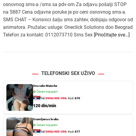
osnovnog sms-a /sms sa pdv-om Za odjavu pošalji STOP
na 5887 Cena odjavne poruke je po ceni osnovnog sms-a.
SMS CHAT – Korisnici šalju sms zahtev, dobijaju odgovor od
animatora. Pružalac usluge: Oneclick Solutions doo Beograd
Telefon za kontakt: 0112073710 Sms Sex
[Priočitajte sve…]
TELEFONSKI SEX UŽIVO
Una seks Matorke
🟢
Čekam tvoj poziv!
Tel:
0906/400-096
- Kod:
670
120 din/min
Usamljena u braku
🟢
Čekam tvoj poziv!
Tel:
0906/400-096
- Kod:
677