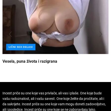
LIČNI SEX OGLASI
Vesela, puna života i razigrana
Z
Incest priče su one koje vas privlače, ali vas i plaše. One koje bude
vašu radoznalost, ali i vašu savest. One koje želite da pročitate, ali i
da sakrijete. Incest priče su one koje vam mogu doneti zadovoljstvo,
ali i posledice. Incest priče su one koje se ne zaboravljaju lako.