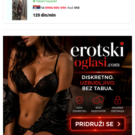
🟢
Čekam tvoj poziv!
Tel:
0906/400-096
- Kod:
543
120 din/min