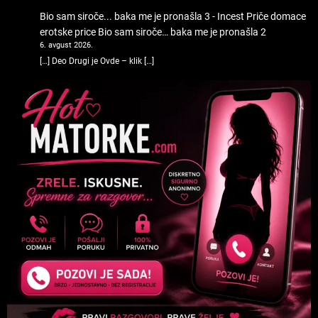
Bio sam siroče... baka me je pronašla 3 - Incest Priče domace
erotske price
Bio sam siroče… baka me je pronašla 2
6. avgust 2026.
[…] Deo Drugi je Ovde – klik […]