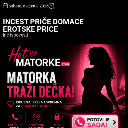
S
Subota, avgust 8 2026
k
i
INCEST PRIČE DOMACE
p
EROTSKE PRICE
t
o
Inc ispovesti
c
o
n
t
e
n
t