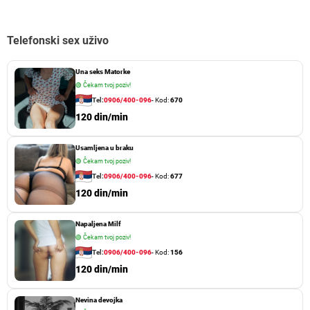
Telefonski sex uživo
Una seks Matorke
🟢
Čekam tvoj poziv!
Tel:
0906/400-096
- Kod:
670
120 din/min
Usamljena u braku
🟢
Čekam tvoj poziv!
Tel:
0906/400-096
- Kod:
677
120 din/min
Napaljena Milf
🟢
Čekam tvoj poziv!
Tel:
0906/400-096
- Kod:
156
120 din/min
Nevina devojka