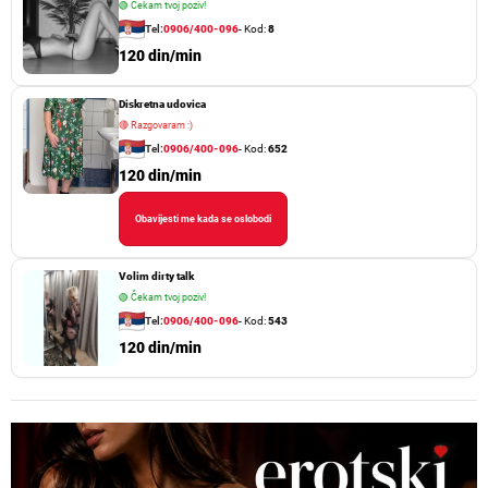
🟢
Čekam tvoj poziv!
Tel:
0906/400-096
- Kod:
8
120 din/min
Diskretna udovica
🔴
Razgovaram :)
Tel:
0906/400-096
- Kod:
652
120 din/min
Obavijesti me kada se oslobodi
Volim dirty talk
🟢
Čekam tvoj poziv!
Tel:
0906/400-096
- Kod:
543
120 din/min