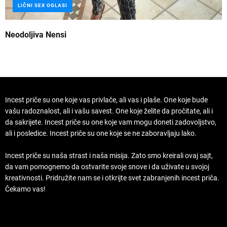
LIČNI SEX OGLASI
Neodoljiva Nensi
B
Incest priče su one koje vas privlače, ali vas i plaše. One koje bude
vašu radoznalost, ali i vašu savest. One koje želite da pročitate, ali i
da sakrijete. Incest priče su one koje vam mogu doneti zadovoljstvo,
ali i posledice. Incest priče su one koje se ne zaboravljaju lako.
Incest priče su naša strast i naša misija. Zato smo kreirali ovaj sajt,
da vam pomognemo da ostvarite svoje snove i da uživate u svojoj
kreativnosti. Pridružite nam se i otkrijte svet zabranjenih incest priča.
Čekamo vas!