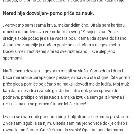
Nered nije dozvoljen- porno priče za nauk.
„Verovatno sam i sama kriva, makar delimično. Birala sam karijeru
umesto da budem svo vreme kući za svog 19-šnjeg sina. Posle
srednje škole počeo je da se vucara po ulicama i da spava do kasno.
A kada ode napolje ja dođem posle posla i uđem u njegovu sobu.
Dočeka me užas! Nered smrad sve razbacano. I sve ulepljeno
spermom!
Nađi jebenu devojku – govorim mu ali ne sluša. Samo drka i drka i
baca maramice čarape gaće peškire, svršava u šta stigne. Čita porno
priče gleda porniće pojačano na maks i dovodi me do ludila. Moj muž
kao da to ne vidi a i zabole ga. Jedno jutro dok je sin spavao do
podneva, prekipelo mi je! Kao zla majka izvukla sam ga iz kreveta i
rekla – ima da se promeniš inače letiš iz kuće!
Izvinio se i narednih par dana bio je bolji ali posle je krenuo po starom.
Živce sam izgubila sa njim. Uletela sam mu jedno veče dok je drkao i
razvalila mu šamar. Gde ćeš sad da svršiš! Opet na pod da mama