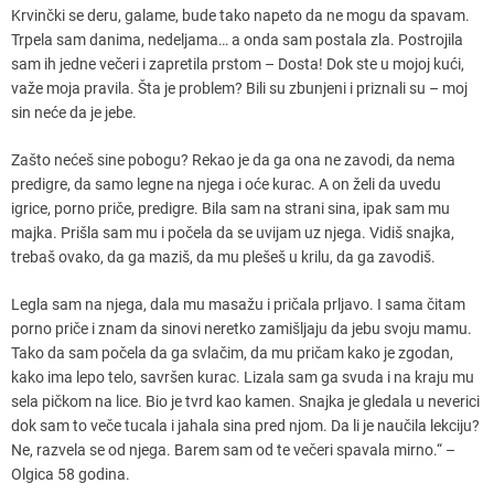
Krvinčki se deru, galame, bude tako napeto da ne mogu da spavam.
Trpela sam danima, nedeljama… a onda sam postala zla. Postrojila
sam ih jedne večeri i zapretila prstom – Dosta! Dok ste u mojoj kući,
važe moja pravila. Šta je problem? Bili su zbunjeni i priznali su – moj
sin neće da je jebe.
Zašto nećeš sine pobogu? Rekao je da ga ona ne zavodi, da nema
predigre, da samo legne na njega i oće kurac. A on želi da uvedu
igrice, porno priče, predigre. Bila sam na strani sina, ipak sam mu
majka. Prišla sam mu i počela da se uvijam uz njega. Vidiš snajka,
trebaš ovako, da ga maziš, da mu plešeš u krilu, da ga zavodiš.
Legla sam na njega, dala mu masažu i pričala prljavo. I sama čitam
porno priče i znam da sinovi neretko zamišljaju da jebu svoju mamu.
Tako da sam počela da ga svlačim, da mu pričam kako je zgodan,
kako ima lepo telo, savršen kurac. Lizala sam ga svuda i na kraju mu
sela pičkom na lice. Bio je tvrd kao kamen. Snajka je gledala u neverici
dok sam to veče tucala i jahala sina pred njom. Da li je naučila lekciju?
Ne, razvela se od njega. Barem sam od te večeri spavala mirno.“ –
Olgica 58 godina.