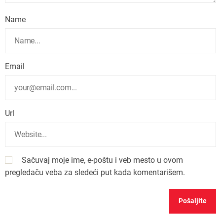
Name
Email
Url
Sačuvaj moje ime, e-poštu i veb mesto u ovom
pregledaču veba za sledeći put kada komentarišem.