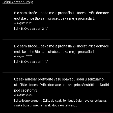
Seksi Adresar Srbija
Bio sam siroče... baka me je pronašla 1 - Incest Priče domace
erotske price
Bio sam siroče… baka me je pronašla 2
4. avgust 2026.
[…] Klik Ovde za part 2 […]
Bio sam siroče... baka me je pronašla 2 - Incest Priče domace
erotske price
Bio sam siroče… baka me je pronašla 1
4. avgust 2026.
[…] Klik Ovde za part 1 […]
Uz sex adresar pretvorite vašu spavaću sobu u senzualno
utočište - Incest Priče domace erotske price
Sestričina i Dodiri
pod ćebetom 3
3. avgust 2026.
[…] se jedno drugom. Želite da svaki ton bude čujan, svaka reč jasna,
svaka boja primetna i svaki dodir ekstatičan.…