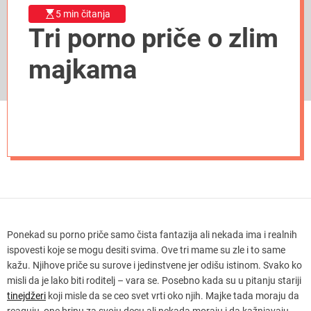
5 min čitanja
Tri porno priče o zlim
majkama
Ponekad su porno priče samo čista fantazija ali nekada ima i realnih
ispovesti koje se mogu desiti svima. Ove tri mame su zle i to same
kažu. Njihove priče su surove i jedinstvene jer odišu istinom. Svako ko
misli da je lako biti roditelj – vara se. Posebno kada su u pitanju stariji
tinejdžeri
koji misle da se ceo svet vrti oko njih. Majke tada moraju da
reaguju, one brinu za svoju decu ali nekada moraju i da kažnjavaju.