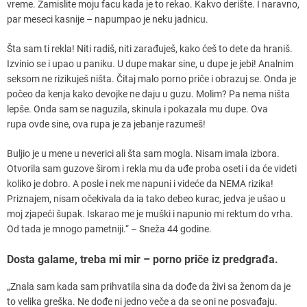
vreme. Zamislite moju facu kada je to rekao. Kakvo derište. I naravno,
par meseci kasnije – napumpao je neku jadnicu.
Šta sam ti rekla! Niti radiš, niti zarađuješ, kako ćeš to dete da hraniš.
Izvinio se i upao u paniku. U dupe makar sine, u dupe je jebi! Analnim
seksom ne rizikuješ ništa. Čitaj malo porno priče i obrazuj se. Onda je
počeo da kenja kako devojke ne daju u guzu. Molim? Pa nema ništa
lepše. Onda sam se naguzila, skinula i pokazala mu dupe. Ova
rupa ovde sine, ova rupa je za jebanje razumeš!
Buljio je u mene u neverici ali šta sam mogla. Nisam imala izbora.
Otvorila sam guzove širom i rekla mu da uđe proba oseti i da će videti
koliko je dobro. A posle i nek me napuni i videće da NEMA rizika!
Priznajem, nisam očekivala da ia tako debeo kurac, jedva je ušao u
moj zjapeći šupak. Iskarao me je muški i napunio mi rektum do vrha.
Od tada je mnogo pametniji.“ – Sneža 44 godine.
Dosta galame, treba mi mir – porno priče iz predgrađa.
„Znala sam kada sam prihvatila sina da dođe da živi sa ženom da je
to velika greška. Ne dođe ni jedno veče a da se oni ne posvađaju.