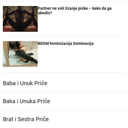
Partner ne voli lizanje picke – kako da ga
ubedis?
BDSM feminizacija Dominacija
Baba i Unuk Priče
Baka i Unuka Pričе
Brat i Sestra Priče