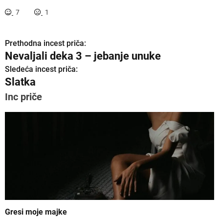
7
1
Prethodna incest priča:
K
Nevaljali deka 3 – jebanje unuke
r
Sledeća incest priča:
Slatka
e
Inc priče
t
a
n
j
e
č
l
Gresi moje majke