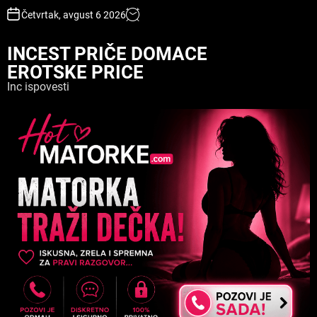
S
Četvrtak, avgust 6 2026
k
i
INCEST PRIČE DOMACE
p
EROTSKE PRICE
t
o
Inc ispovesti
c
o
n
t
e
n
t