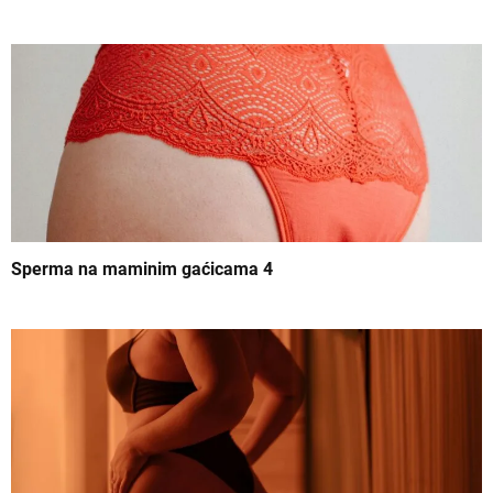
a
n
k
a
Sperma na maminim gaćicama 4