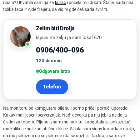
riba a? Uhvatila sam ga za
kurac
i počela mu drkati. Šta je, sada nisi
tolika faca!? Ajde frajeru, da vidim gde ćeš sada svršiti.
Zelim biti Drolja
Ispuni mi zelju ja sam lokal 670
0906/400-096
120 din/min
Odgovara brzo
Telefon
Na monitoru od kompjutera bile su i porno priče i pornići uporedo.
Kakav mali jebeni perverznjak. Nađi devojku pa nju jebi a ne da ja
čistim za tobom. Pljunula sam mu na kitu i progutala je, pokazujući
mu koliko je bolje od obične drkice. Sisala sam sinov kurac kao drolja,
da mu pokažem da se pokrene i da se uozbilji. Na kraju sam sve