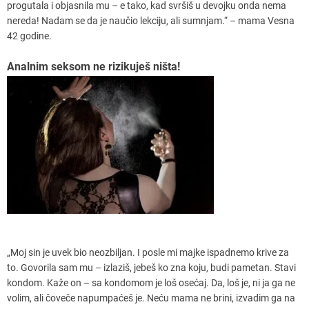
progutala i objasnila mu – e tako, kad svršiš u devojku onda nema
nereda! Nadam se da je naučio lekciju, ali sumnjam.“ – mama Vesna
42 godine.
Analnim seksom ne rizikuješ ništa!
„Moj sin je uvek bio neozbiljan. I posle mi majke ispadnemo krive za
to. Govorila sam mu – izlaziš, jebeš ko zna koju, budi pametan. Stavi
kondom. Kaže on – sa kondomom je loš osećaj. Da, loš je, ni ja ga ne
volim, ali čoveče napumpaćeš je. Neću mama ne brini, izvadim ga na