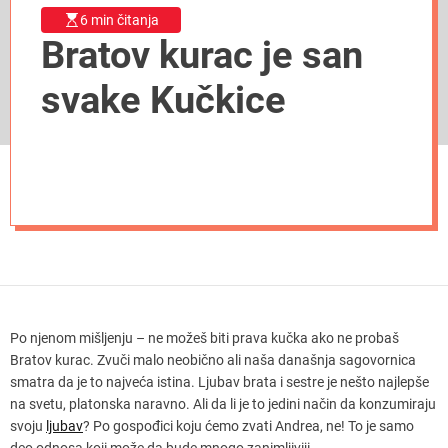
6 min čitanja
Bratov kurac je san
svake Kučkice
Po njenom mišljenju – ne možeš biti prava kučka ako ne probaš
Bratov kurac. Zvuči malo neobično ali naša današnja sagovornica
smatra da je to najveća istina. Ljubav brata i sestre je nešto najlepše
na svetu, platonska naravno. Ali da li je to jedini način da konzumiraju
svoju
ljubav
? Po gospođici koju ćemo zvati Andrea, ne! To je samo
deo odnosa koji može da bude mnogo zanimljiviji.