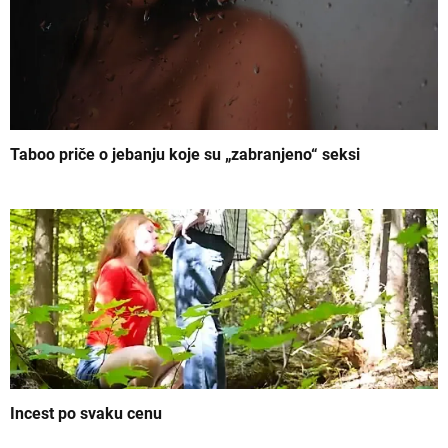
n
j
e
č
l
Taboo priče o jebanju koje su „zabranjeno“ seksi
a
n
k
a
Incest po svaku cenu