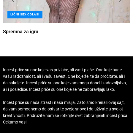
LIČNI SEX OGLASI
Spremna za igru
B
Incest priče su one koje vas privlače, ali vas i plaše. One koje bude
vašu radoznalost, ali i vašu savest. One koje želite da pročitate, ali i
da sakrijete. Incest priče su one koje vam mogu doneti zadovoljstvo,
ali i posledice. Incest priče su one koje se ne zaboravljaju lako.
Incest priče su naša strast i naša misija. Zato smo kreirali ovaj sajt,
da vam pomognemo da ostvarite svoje snove i da uživate u svojoj
kreativnosti. Pridružite nam se i otkrijte svet zabranjenih incest priča.
Čekamo vas!