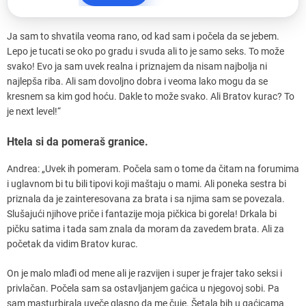
Ja sam to shvatila veoma rano, od kad sam i počela da se jebem.
Lepo je tucati se oko po gradu i svuda ali to je samo seks. To može
svako! Evo ja sam uvek realna i priznajem da nisam najbolja ni
najlepša riba. Ali sam dovoljno dobra i veoma lako mogu da se
kresnem sa kim god hoću. Dakle to može svako. Ali Bratov kurac? To
je next level!“
Htela si da pomeraš granice.
Andrea: „Uvek ih pomeram. Počela sam o tome da čitam na forumima
i uglavnom bi tu bili tipovi koji maštaju o mami. Ali poneka sestra bi
priznala da je zainteresovana za brata i sa njima sam se povezala.
Slušajući njihove priče i fantazije moja pičkica bi gorela! Drkala bi
pičku satima i tada sam znala da moram da zavedem brata. Ali za
početak da vidim Bratov kurac.
On je malo mlađi od mene ali je razvijen i super je frajer tako seksi i
privlačan. Počela sam sa ostavljanjem gaćica u njegovoj sobi. Pa
sam masturbirala uveče glasno da me čuje. Šetala bih u gaćicama