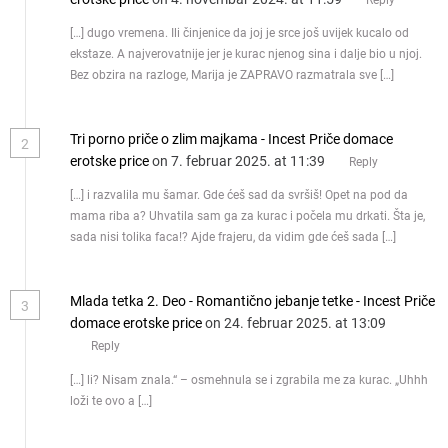
[…] dugo vremena. Ili činjenice da joj je srce još uvijek kucalo od
ekstaze. A najverovatnije jer je kurac njenog sina i dalje bio u njoj.
Bez obzira na razloge, Marija je ZAPRAVO razmatrala sve […]
Tri porno priče o zlim majkama - Incest Priče domace
2
erotske price
on 7. februar 2025. at 11:39
Reply
[…] i razvalila mu šamar. Gde ćeš sad da svršiš! Opet na pod da
mama riba a? Uhvatila sam ga za kurac i počela mu drkati. Šta je,
sada nisi tolika faca!? Ajde frajeru, da vidim gde ćeš sada […]
Mlada tetka 2. Deo - Romantično jebanje tetke - Incest Priče
3
domace erotske price
on 24. februar 2025. at 13:09
Reply
[…] li? Nisam znala.“ – osmehnula se i zgrabila me za kurac. „Uhhh
loži te ovo a […]