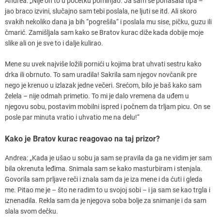
Andrea: „Nije on to u početku pominjao. Ja sam se ponašala tipa –
jao braco izvini, slučajno sam tebi poslala, ne ljuti se itd. Ali skoro
svakih nekoliko dana ja bih “pogrešila“ i poslala mu sise, pičku, guzu ili
čmarić. Zamišljala sam kako se Bratov kurac diže kada dobije moje
slike ali on je sve to i dalje kulirao.
Mene su uvek najviše ložili pornići u kojima brat uhvati sestru kako
drka ili obrnuto. To sam uradila! Sakrila sam njegov novčanik pre
nego je krenuo u izlazak jedne večeri. Srećom, bilo je baš kako sam
želela – nije odmah primetio. To mi je dalo vremena da uđem u
njegovu sobu, postavim mobilni ispred i počnem da trljam picu. On se
posle par minuta vratio i uhvatio me na delu!“
Kako je Bratov kurac reagovao na taj prizor?
Andrea: „Kada je ušao u sobu ja sam se pravila da ga ne vidim jer sam
bila okrenuta leđima. Snimala sam se kako masturbiram i stenjala.
Govorila sam prljave reči i znala sam da je iza mene i da ćuti i gleda
me. Pitao me je – što ne radim to u svojoj sobi – i ja sam se kao trgla i
iznenadila. Rekla sam da je njegova soba bolje za snimanje i da sam
slala svom dečku.