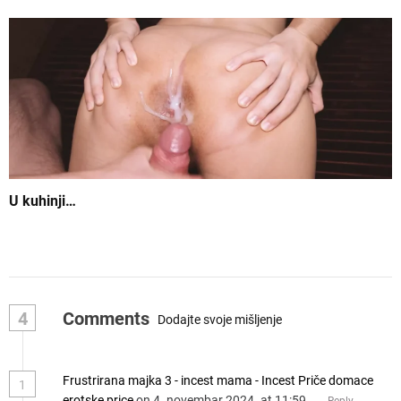
U kuhinji…
4
Comments
Dodajte svoje mišljenje
Frustrirana majka 3 - incest mama - Incest Priče domace
1
erotske price
on 4. novembar 2024. at 11:59
Reply