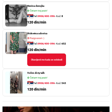
Nevina devojka
🟢
Čekam tvoj poziv!
Tel:
0906/400-096
- Kod:
8
120 din/min
Diskretna udovica
🔴
Razgovaram :)
Tel:
0906/400-096
- Kod:
652
120 din/min
Obavijesti me kada se oslobodi
Volim dirty talk
🟢
Čekam tvoj poziv!
Tel:
0906/400-096
- Kod:
543
120 din/min