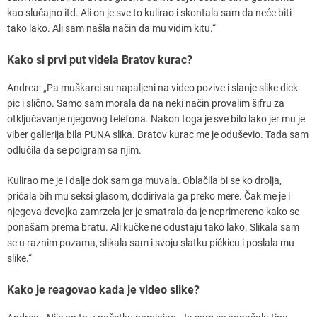
kao slučajno itd. Ali on je sve to kulirao i skontala sam da neće biti
tako lako. Ali sam našla način da mu vidim kitu.“
Kako si prvi put videla Bratov kurac?
Andrea: „Pa muškarci su napaljeni na video pozive i slanje slike dick
pic i slično. Samo sam morala da na neki način provalim šifru za
otključavanje njegovog telefona. Nakon toga je sve bilo lako jer mu je
viber gallerija bila PUNA slika. Bratov kurac me je oduševio. Tada sam
odlučila da se poigram sa njim.
Kulirao me je i dalje dok sam ga muvala. Oblačila bi se ko drolja,
pričala bih mu seksi glasom, dodirivala ga preko mere. Čak me je i
njegova devojka zamrzela jer je smatrala da je neprimereno kako se
ponašam prema bratu. Ali kučke ne odustaju tako lako. Slikala sam
se u raznim pozama, slikala sam i svoju slatku pičkicu i poslala mu
slike.“
Kako je reagovao kada je video slike?