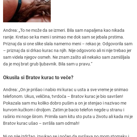
Andrea: „To ne može da se izmeri. Bila sam napaljena kao nikada
ranije. Kretao se ka meni i snimao me dok sam se jebala prstima.
Priznaj da si one slike slala namerno meni – rekao je. Odgovorila sam
– priznaj da si drkao kurac na njih. Nije odgovorio ali ni nije trebao jer
sam videla njegov osmeh. Ne znam zašto ali nekako sam zamišljala
da je moj brat grub ljubavnik. Bila sam u pravu.“
Okusila si Bratov kurac to veče?
Andrea: „On je prišao i nabio mi kurac u usta a sve vreme je snimao
telefonom. Ukus, veličina, tvrdoća – Bratov kurac je bio savršen!
Pokazala sam mu koliko dobro pušim a on je stenjao i nazivao me
kurvom kučkom i droljom. Zatim je bacio telefon negde u stranu i
raširio mi noge širom. Primila sam kitu sto puta u životu ali kada mi je
Bratov kurac ušao – svršila sam odmah!
Ni on nije izdržao, izvukao se i počeo da svršava po mom stomaku i