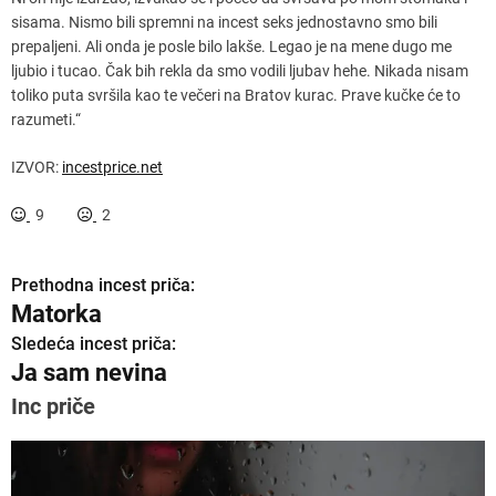
sisama. Nismo bili spremni na incest seks jednostavno smo bili
prepaljeni. Ali onda je posle bilo lakše. Legao je na mene dugo me
ljubio i tucao. Čak bih rekla da smo vodili ljubav hehe. Nikada nisam
toliko puta svršila kao te večeri na Bratov kurac. Prave kučke će to
razumeti.“
IZVOR:
incestprice.net
9
2
Prethodna incest priča:
K
Matorka
r
Sledeća incest priča:
Ja sam nevina
e
Inc priče
t
a