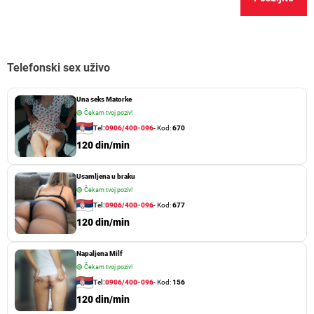
Telefonski sex uživo
Una seks Matorke
🟢
Čekam tvoj poziv!
Tel:
0906/400-096
- Kod:
670
120 din/min
Usamljena u braku
🟢
Čekam tvoj poziv!
Tel:
0906/400-096
- Kod:
677
120 din/min
Napaljena Milf
🟢
Čekam tvoj poziv!
Tel:
0906/400-096
- Kod:
156
120 din/min