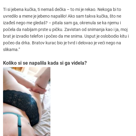
Ti si jebena kučka, ti nemaš dečka – to mi je rekao. Nekoga bi to
uvredilo a mene je jebeno napalilo! Ako sam takva kučka, što ne
izađeš nego me gledaš? – pitala sam ga, okrenula se ka njemu i
počela da nabijam prste u pičku. Zavistan od snimanja kao i ja, moj
brat je izvadio telefon i počeo da me snima. Usput je oslobodio kitu i
počeo da drka. Bratov kurac bio je tvrd i delovao je veći nego na
slikama.“
Koliko si se napalila kada si ga videla?