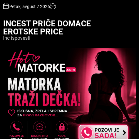
S
Petak, avgust 7 2026
k
i
INCEST PRIČE DOMACE
p
EROTSKE PRICE
t
o
Inc ispovesti
c
o
n
t
e
n
t