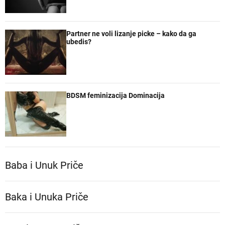
Partner ne voli lizanje picke – kako da ga
ubedis?
BDSM feminizacija Dominacija
Baba i Unuk Priče
Baka i Unuka Pričе