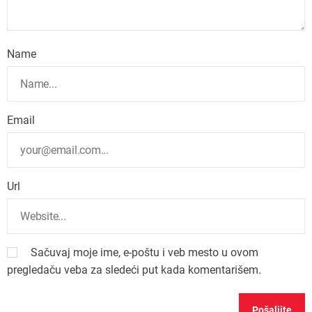
Name
Email
Url
Sačuvaj moje ime, e-poštu i veb mesto u ovom
pregledaču veba za sledeći put kada komentarišem.