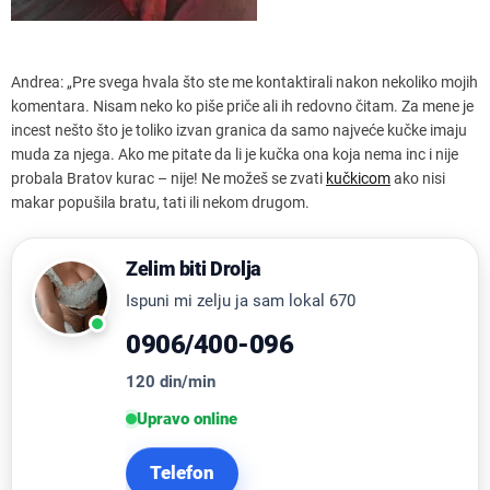
Andrea: „Pre svega hvala što ste me kontaktirali nakon nekoliko mojih
komentara. Nisam neko ko piše priče ali ih redovno čitam. Za mene je
incest nešto što je toliko izvan granica da samo najveće kučke imaju
muda za njega. Ako me pitate da li je kučka ona koja nema inc i nije
probala Bratov kurac – nije! Ne možeš se zvati
kučkicom
ako nisi
makar popušila bratu, tati ili nekom drugom.
Zelim biti Drolja
Ispuni mi zelju ja sam lokal 670
0906/400-096
120 din/min
Upravo online
Telefon