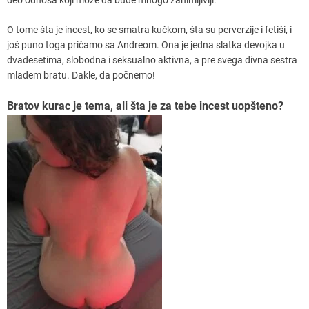
O tome šta je incest, ko se smatra kučkom, šta su perverzije i fetiši, i
još puno toga pričamo sa Andreom. Ona je jedna slatka devojka u
dvadesetima, slobodna i seksualno aktivna, a pre svega divna sestra
mlađem bratu. Dakle, da počnemo!
Bratov kurac je tema, ali šta je za tebe incest uopšteno?