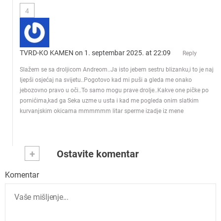
4
TVRD-KO KAMEN
on 1. septembar 2025. at 22:09
Reply
Slažem se sa droljicom Andreom..Ja isto jebem sestru blizanku,i to je naj
ljepši osjećaj na svijetu..Pogotovo kad mi puši a gleda me onako
jebozovno pravo u oči..To samo mogu prave drolje..Kakve one pičke po
pornićima,kad ga Seka uzme u usta i kad me pogleda onim slatkim
kurvanjskim okicama mmmmmm litar sperme izadje iz mene
+
Ostavite komentar
Komentar