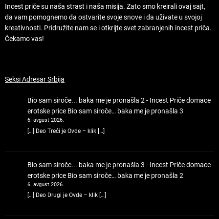
Incest priče su naša strast i naša misija. Zato smo kreirali ovaj sajt,
da vam pomognemo da ostvarite svoje snove i da uživate u svojoj
kreativnosti. Pridružite nam se i otkrijte svet zabranjenih incest priča.
Čekamo vas!
Seksi Adresar Srbija
Bio sam siroče... baka me je pronašla 2 - Incest Priče domace
erotske price
Bio sam siroče… baka me je pronašla 3
6. avgust 2026.
[…] Deo Treći je Ovde – klik […]
Bio sam siroče... baka me je pronašla 3 - Incest Priče domace
erotske price
Bio sam siroče… baka me je pronašla 2
6. avgust 2026.
[…] Deo Drugi je Ovde – klik […]