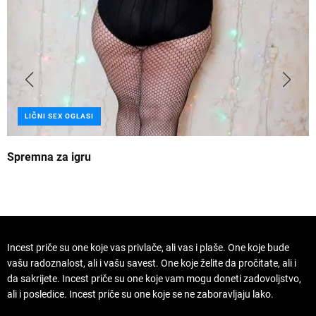
LIČNI SEX OGLASI
Spremna za igru
B
Incest priče su one koje vas privlače, ali vas i plaše. One koje bude
vašu radoznalost, ali i vašu savest. One koje želite da pročitate, ali i
da sakrijete. Incest priče su one koje vam mogu doneti zadovoljstvo,
ali i posledice. Incest priče su one koje se ne zaboravljaju lako.