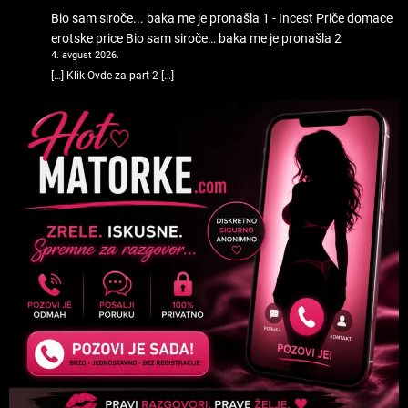
Bio sam siroče... baka me je pronašla 1 - Incest Priče domace
erotske price
Bio sam siroče… baka me je pronašla 2
4. avgust 2026.
[…] Klik Ovde za part 2 […]