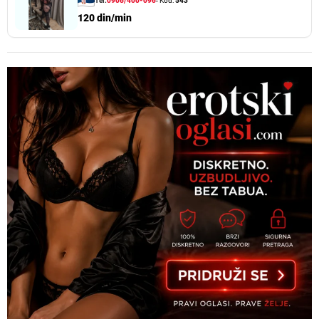
Tel:
0906/400-096
- Kod:
543
120 din/min