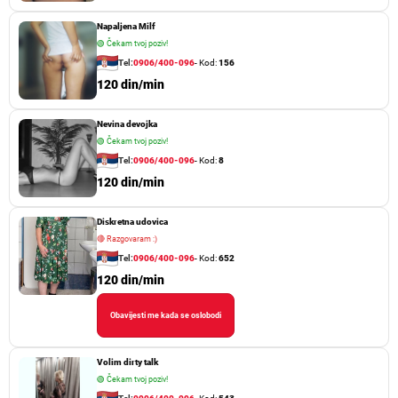
Napaljena Milf
🟢
Čekam tvoj poziv!
Tel:
0906/400-096
- Kod:
156
120 din/min
Nevina devojka
🟢
Čekam tvoj poziv!
Tel:
0906/400-096
- Kod:
8
120 din/min
Diskretna udovica
🔴
Razgovaram :)
Tel:
0906/400-096
- Kod:
652
120 din/min
Obavijesti me kada se oslobodi
Volim dirty talk
🟢
Čekam tvoj poziv!