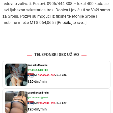
redovno zalivati. Pozovi: 0906/444-808 – lokal 400 kada se
javi ljubazna sekretarica trazi Donica i javiću ti se Važi samo
za Srbiju. Pozivi su mogući iz fiksne telefonije Srbije i
mobilne mreže MTS-064,065 i
[Priočitajte sve…]
TELEFONSKI SEX UŽIVO
Una seks Matorke
🟢
Čekam tvoj poziv!
Tel:
0906/400-096
- Kod:
670
120 din/min
Usamljena u braku
🟢
Čekam tvoj poziv!
Tel:
0906/400-096
- Kod:
677
120 din/min