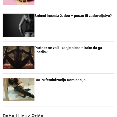
Snimci incesta 2. deo – posao ili zadovoljstvo?
Partner ne voli lizanje picke – kako da ga
ubedis?
BDSM feminizacija Dominacija
Baba i Unuk Priče