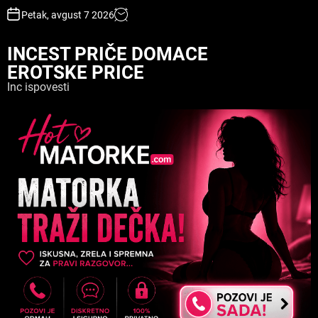
S
Petak, avgust 7 2026
k
i
INCEST PRIČE DOMACE
p
EROTSKE PRICE
t
o
Inc ispovesti
c
o
n
t
e
n
t