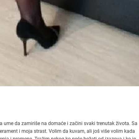
 ume da zamiriše na domaće i začini svaki trenutak života. Sa
erament i moja strast. Volim da kuvam, ali još više volim kada
nja i promene. Tražim nekog ko neće bežati od izazova i ko je