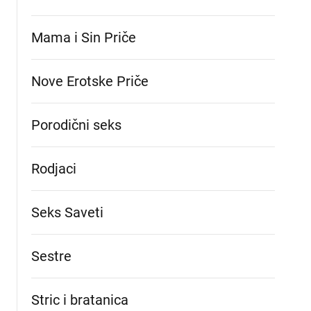
Mama i Sin Priče
Nove Erotske Priče
Porodični seks
Rodjaci
Seks Saveti
Sestre
Stric i bratanica