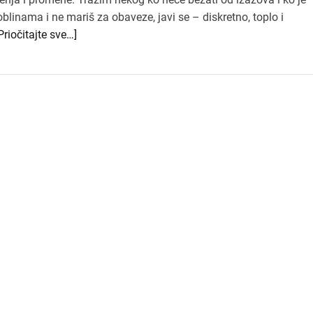
blinama i ne mariš za obaveze, javi se – diskretno, toplo i
Priočitajte sve…]