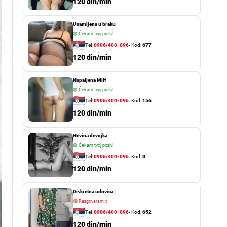
o
120 din/min
r
m
Usamljena u braku
o
d
🟢
Čekam tvoj poziv!
e
Tel:
0906/400-096
- Kod:
677
120 din/min
Napaljena Milf
🟢
Čekam tvoj poziv!
Tel:
0906/400-096
- Kod:
156
120 din/min
Nevina devojka
🟢
Čekam tvoj poziv!
Tel:
0906/400-096
- Kod:
8
120 din/min
Diskretna udovica
🔴
Razgovaram :)
Tel:
0906/400-096
- Kod:
652
120 din/min