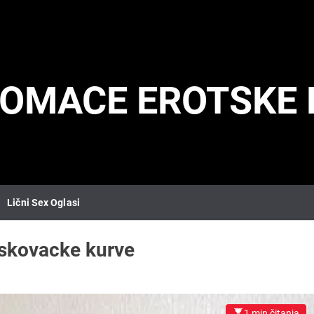
DOMACE EROTSKE 
Lični Sex Oglasi
eskovacke kurve
1 min čitanja