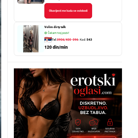
Obavijesti me kada se oslobodi
Volim dirty talk
🟢
Čekam tvoj poziv!
Tel:
0906/400-096
- Kod:
543
120 din/min