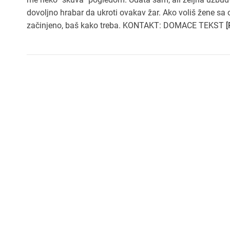
dovoljno hrabar da ukroti ovakav žar. Ako voliš žene sa o
začinjeno, baš kako treba. KONTAKT: DOMACE TEKST
[