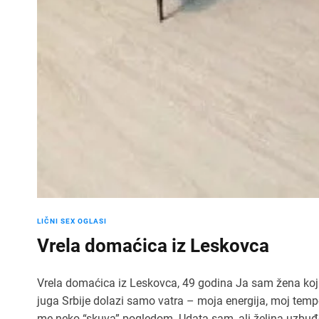
LIČNI SEX OGLASI
Vrela domaćica iz Leskovca
Vrela domaćica iz Leskovca, 49 godina Ja sam žena koja
juga Srbije dolazi samo vatra – moja energija, moj temp
me neko “skuva” pogledom. Udata sam, ali željna uzbuđe