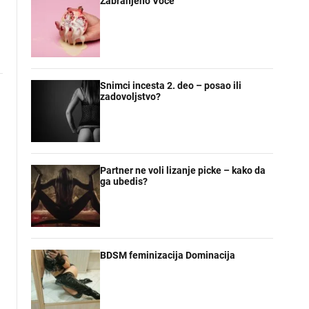
Zabranjeno Voce
Snimci incesta 2. deo – posao ili
zadovoljstvo?
Partner ne voli lizanje picke – kako da
ga ubedis?
BDSM feminizacija Dominacija