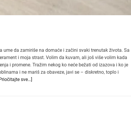
 ume da zamiriše na domaće i začini svaki trenutak života. Sa
erament i moja strast. Volim da kuvam, ali još više volim kada
nja i promene. Tražim nekog ko neće bežati od izazova i ko je
blinama i ne mariš za obaveze, javi se – diskretno, toplo i
Priočitajte sve…]