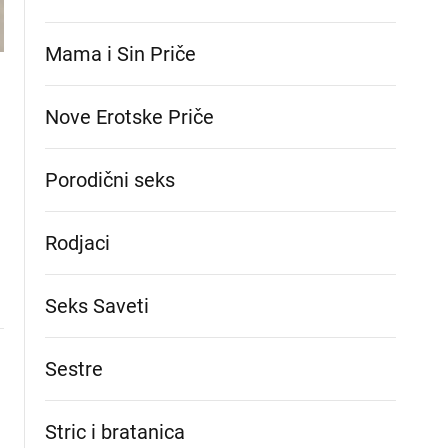
Mama i Sin Priče
Nove Erotske Priče
Porodični seks
Rodjaci
Seks Saveti
Sestre
Stric i bratanica