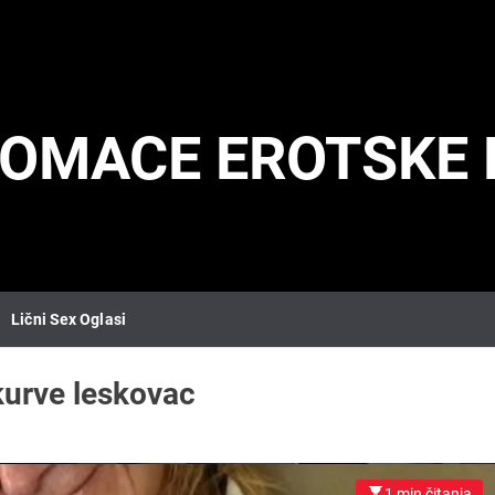
DOMACE EROTSKE 
Lični Sex Oglasi
kurve leskovac
1 min čitanja