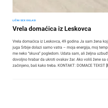
LIČNI SEX OGLASI
Vrela domaćica iz Leskovca
Vrela domaćica iz Leskovca, 49 godina Ja sam žena koja
juga Srbije dolazi samo vatra – moja energija, moj temp
me neko “skuva” pogledom. Udata sam, ali željna uzbuđe
dovoljno hrabar da ukroti ovakav žar. Ako voliš žene sa o
začinjeno, baš kako treba. KONTAKT: DOMACE TEKST
[