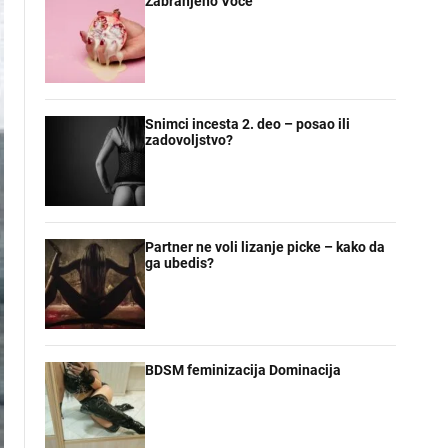
Zabranjeno Voce
Snimci incesta 2. deo – posao ili
zadovoljstvo?
Partner ne voli lizanje picke – kako da
ga ubedis?
BDSM feminizacija Dominacija