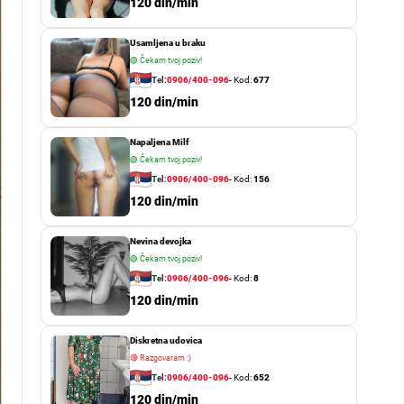
o
120 din/min
r
m
Usamljena u braku
o
d
🟢
Čekam tvoj poziv!
e
Tel:
0906/400-096
- Kod:
677
120 din/min
Napaljena Milf
🟢
Čekam tvoj poziv!
Tel:
0906/400-096
- Kod:
156
120 din/min
Nevina devojka
🟢
Čekam tvoj poziv!
Tel:
0906/400-096
- Kod:
8
120 din/min
Diskretna udovica
🔴
Razgovaram :)
Tel:
0906/400-096
- Kod:
652
120 din/min