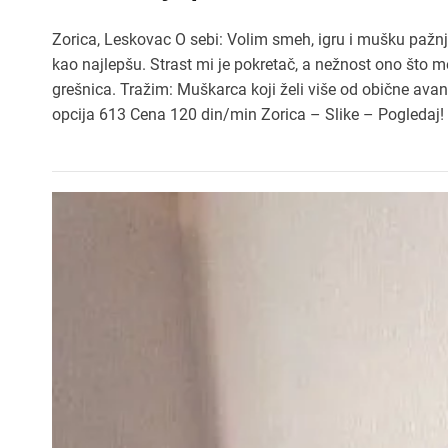
Zorica, Leskovac O sebi: Volim smeh, igru i mušku pažn
kao najlepšu. Strast mi je pokretač, a nežnost ono što me
grešnica. Tražim: Muškarca koji želi više od obične av
opcija 613 Cena 120 din/min Zorica – Slike – Pogledaj!