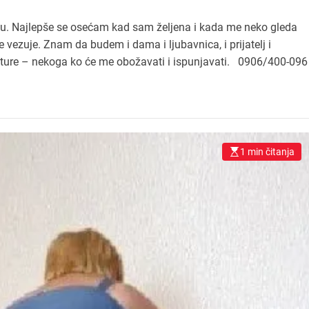
ju. Najlepše se osećam kad sam željena i kada me neko gleda
 vezuje. Znam da budem i dama i ljubavnica, i prijatelj i
anture – nekoga ko će me obožavati i ispunjavati. 0906/400-096
1 min čitanja