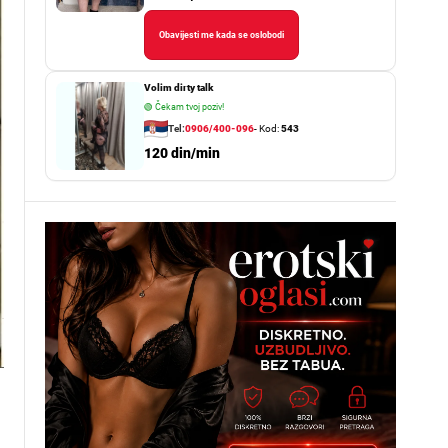
Obavijesti me kada se oslobodi
Volim dirty talk
🟢
Čekam tvoj poziv!
Tel:
0906/400-096
- Kod:
543
120 din/min