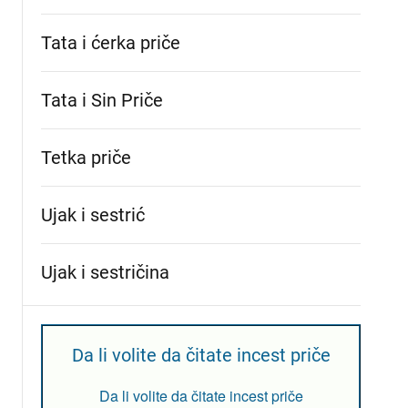
Tata i ćerka priče
Tata i Sin Priče
Tetka priče
Ujak i sestrić
Ujak i sestričina
Da li volite da čitate incest priče
Da li volite da čitate incest priče