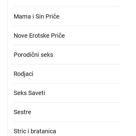
Mama i Sin Priče
Nove Erotske Priče
Porodični seks
Rodjaci
Seks Saveti
Sestre
Stric i bratanica