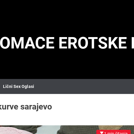
DOMACE EROTSKE 
Lični Sex Oglasi
kurve sarajevo
1 min čitanja