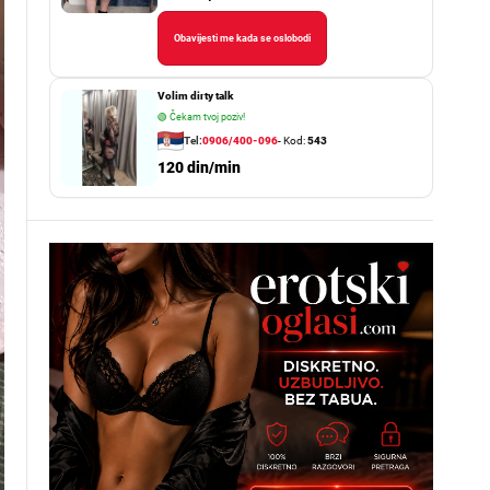
Obavijesti me kada se oslobodi
Volim dirty talk
🟢
Čekam tvoj poziv!
Tel:
0906/400-096
- Kod:
543
120 din/min