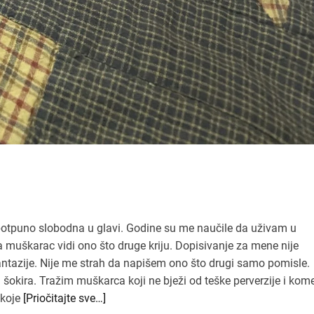
potpuno slobodna u glavi. Godine su me naučile da uživam u
 muškarac vidi ono što druge kriju. Dopisivanje za mene nije
 fantazije. Nije me strah da napišem ono što drugi samo pomisle.
 šokira. Tražim muškarca koji ne bježi od teške perverzije i kom
 koje
[Priočitajte sve…]