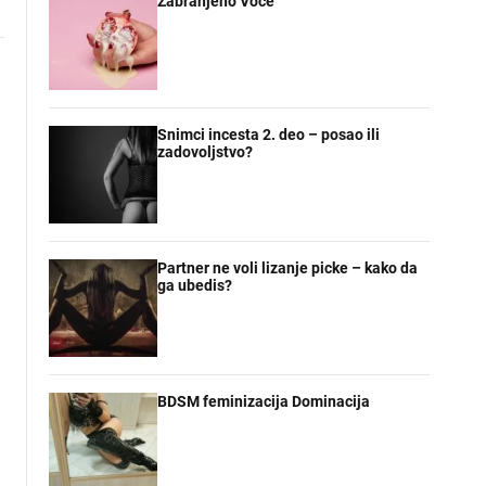
Zabranjeno Voce
Snimci incesta 2. deo – posao ili
zadovoljstvo?
Partner ne voli lizanje picke – kako da
ga ubedis?
BDSM feminizacija Dominacija