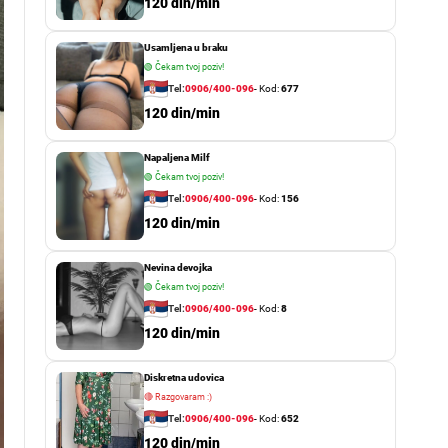
o
120 din/min
r
m
Usamljena u braku
o
d
🟢
Čekam tvoj poziv!
e
Tel:
0906/400-096
- Kod:
677
120 din/min
Napaljena Milf
🟢
Čekam tvoj poziv!
Tel:
0906/400-096
- Kod:
156
120 din/min
Nevina devojka
🟢
Čekam tvoj poziv!
Tel:
0906/400-096
- Kod:
8
120 din/min
Diskretna udovica
🔴
Razgovaram :)
Tel:
0906/400-096
- Kod:
652
120 din/min