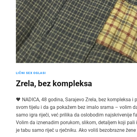
LIČNI SEX OGLASI
Zrela, bez kompleksa
🖤 NADICA, 48 godina, Sarajevo Zrela, bez kompleksa i 
svom tijelu i da ga pokažem bez imalo srama – volim da
samo igra riječi, već prilika da oslobodim najskrivenije
Volim da iznenadim porukom, slikom, detaljem koji pali i
je tabu samo riječ u rječniku. Ako voliš bezobrazne žene