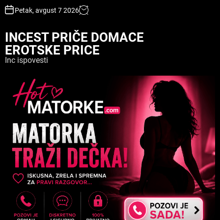
S
Petak, avgust 7 2026
k
i
INCEST PRIČE DOMACE
p
EROTSKE PRICE
t
o
Inc ispovesti
c
o
n
t
e
n
t