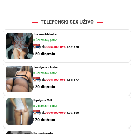
TELEFONSKI SEX UŽIVO
Una seks Matorke
🟢
Čekam tvoj poziv!
Tel:
0906/400-096
- Kod:
670
120 din/min
Usamljena u braku
🟢
Čekam tvoj poziv!
Tel:
0906/400-096
- Kod:
677
120 din/min
Napaljena Milf
🟢
Čekam tvoj poziv!
Tel:
0906/400-096
- Kod:
156
120 din/min
Nevina devojka