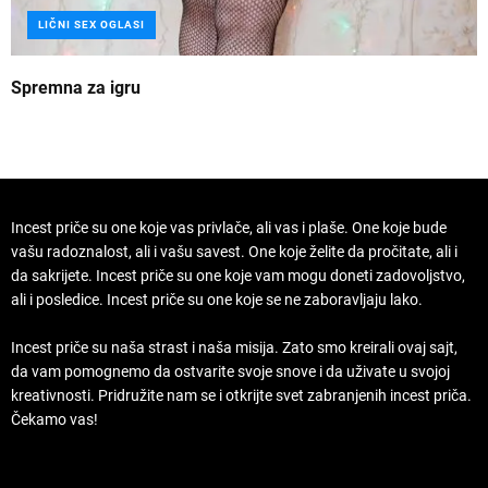
LIČNI SEX OGLASI
Spremna za igru
B
Incest priče su one koje vas privlače, ali vas i plaše. One koje bude
vašu radoznalost, ali i vašu savest. One koje želite da pročitate, ali i
da sakrijete. Incest priče su one koje vam mogu doneti zadovoljstvo,
ali i posledice. Incest priče su one koje se ne zaboravljaju lako.
Incest priče su naša strast i naša misija. Zato smo kreirali ovaj sajt,
da vam pomognemo da ostvarite svoje snove i da uživate u svojoj
kreativnosti. Pridružite nam se i otkrijte svet zabranjenih incest priča.
Čekamo vas!