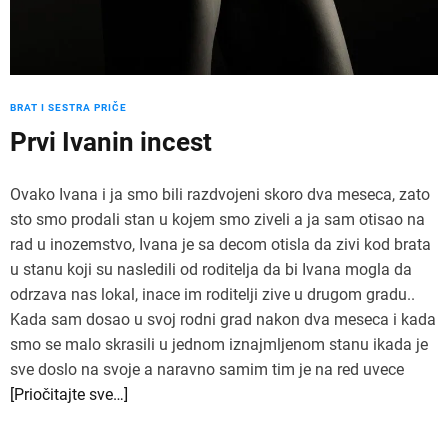
BRAT I SESTRA PRIČE
Prvi Ivanin incest
Ovako Ivana i ja smo bili razdvojeni skoro dva meseca, zato
sto smo prodali stan u kojem smo ziveli a ja sam otisao na
rad u inozemstvo, Ivana je sa decom otisla da zivi kod brata
u stanu koji su nasledili od roditelja da bi Ivana mogla da
odrzava nas lokal, inace im roditelji zive u drugom gradu..
Kada sam dosao u svoj rodni grad nakon dva meseca i kada
smo se malo skrasili u jednom iznajmljenom stanu ikada je
sve doslo na svoje a naravno samim tim je na red uvece
[Priočitajte sve…]