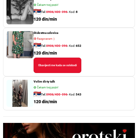
🟢
Čekam tvoj poziv!
Tel:
0906/400-096
- Kod:
8
120 din/min
Diskretna udovica
🔴
Razgovaram :)
Tel:
0906/400-096
- Kod:
652
120 din/min
Obavijesti me kada se oslobodi
Volim dirty talk
🟢
Čekam tvoj poziv!
Tel:
0906/400-096
- Kod:
543
120 din/min