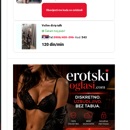
Obavijesti me kada se oslobodi
Volim dirty talk
🟢
Čekam tvoj poziv!
Tel:
0906/400-096
- Kod:
543
120 din/min