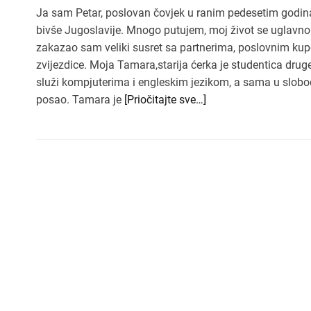
Ja sam Petar, poslovan čovjek u ranim pedesetim godin
bivše Jugoslavije. Mnogo putujem, moj život se uglavnom
zakazao sam veliki susret sa partnerima, poslovnim kupc
zvijezdice. Moja Tamara,starija ćerka je studentica drug
služi kompjuterima i engleskim jezikom, a sama u slobod
posao. Tamara je
[Priočitajte sve…]