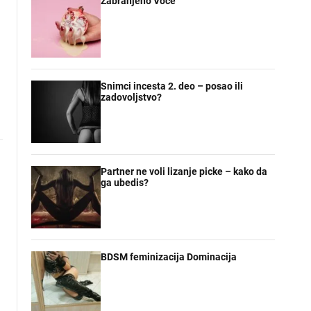
Zabranjeno Voce
Snimci incesta 2. deo – posao ili
zadovoljstvo?
Partner ne voli lizanje picke – kako da
ga ubedis?
BDSM feminizacija Dominacija