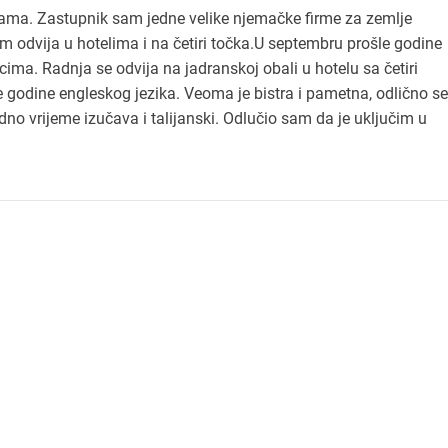
ama. Zastupnik sam jedne velike njemačke firme za zemlje
 odvija u hotelima i na četiri točka.U septembru prošle godine
ima. Radnja se odvija na jadranskoj obali u hotelu sa četiri
e godine engleskog jezika. Veoma je bistra i pametna, odlično se
no vrijeme izučava i talijanski. Odlučio sam da je uključim u