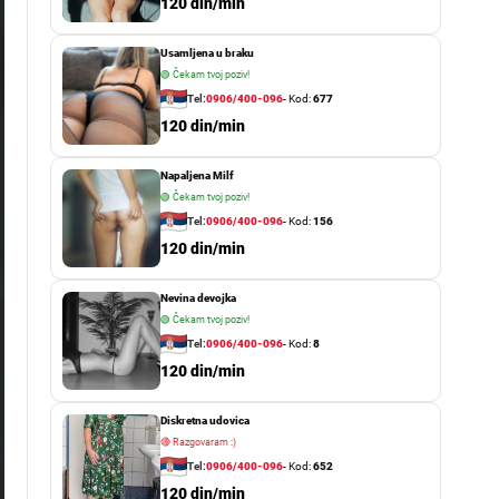
o
120 din/min
r
m
Usamljena u braku
o
d
🟢
Čekam tvoj poziv!
e
Tel:
0906/400-096
- Kod:
677
120 din/min
Napaljena Milf
🟢
Čekam tvoj poziv!
Tel:
0906/400-096
- Kod:
156
120 din/min
Nevina devojka
🟢
Čekam tvoj poziv!
Tel:
0906/400-096
- Kod:
8
120 din/min
Diskretna udovica
🔴
Razgovaram :)
Tel:
0906/400-096
- Kod:
652
120 din/min