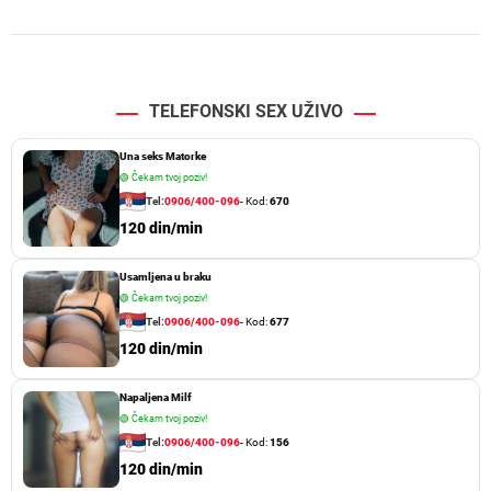
TELEFONSKI SEX UŽIVO
Una seks Matorke
🟢
Čekam tvoj poziv!
Tel:
0906/400-096
- Kod:
670
120 din/min
Usamljena u braku
🟢
Čekam tvoj poziv!
Tel:
0906/400-096
- Kod:
677
120 din/min
Napaljena Milf
🟢
Čekam tvoj poziv!
Tel:
0906/400-096
- Kod:
156
120 din/min