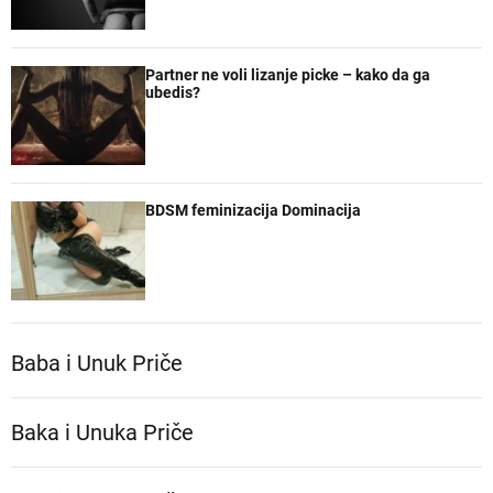
Partner ne voli lizanje picke – kako da ga
ubedis?
BDSM feminizacija Dominacija
Baba i Unuk Priče
Baka i Unuka Pričе