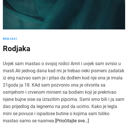
RODJACI
Rodjaka
Uvjek sam mastao o svojoj rodici Amri i uvjek sam svrsio u
masti.Ali jednog dana kad mi je trebao neki pismeni zadatak
iz eng nazvao sam je i pitao da dođem kod nje ona je imala
21goda ja 18. KAd sam pozvonio ona je otvorila sa
osmjehom i crvenom miniem sa bodiem koji je prekrivao
njene bujne sise sa izrazitim pipcima. Sami smo bili i ja sam
dao prijedlog da legnemo na pod da ucimo. Kako je legla
mini se povuce i ispadose butine o kojima sam toliko
mastao samo se nasmea
[Priočitajte sve…]