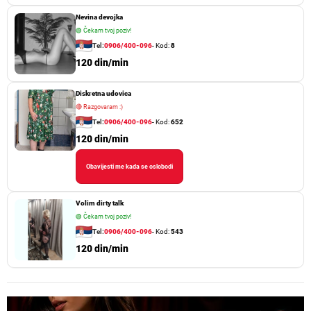
Nevina devojka
🟢
Čekam tvoj poziv!
Tel:
0906/400-096
- Kod:
8
120 din/min
Diskretna udovica
🔴
Razgovaram :)
Tel:
0906/400-096
- Kod:
652
120 din/min
Obavijesti me kada se oslobodi
Volim dirty talk
🟢
Čekam tvoj poziv!
Tel:
0906/400-096
- Kod:
543
120 din/min