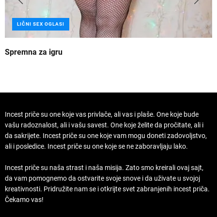
LIČNI SEX OGLASI
Spremna za igru
B
Incest priče su one koje vas privlače, ali vas i plaše. One koje bude
vašu radoznalost, ali i vašu savest. One koje želite da pročitate, ali i
da sakrijete. Incest priče su one koje vam mogu doneti zadovoljstvo,
ali i posledice. Incest priče su one koje se ne zaboravljaju lako.
Incest priče su naša strast i naša misija. Zato smo kreirali ovaj sajt,
da vam pomognemo da ostvarite svoje snove i da uživate u svojoj
kreativnosti. Pridružite nam se i otkrijte svet zabranjenih incest priča.
Čekamo vas!