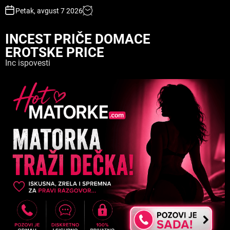
S
Petak, avgust 7 2026
k
i
INCEST PRIČE DOMACE
p
EROTSKE PRICE
t
o
Inc ispovesti
c
o
n
t
e
n
t