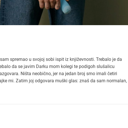
am spremao u svojoj sobi ispit iz književnosti. Trebalo je da
rebalo da se javim Darku mom kolegi te podigoh slušalicu
govara. Ništa neobično, jer na jedan broj smo imali četiri
ajke mi. Zatim joj odgovara muški glas: znaš da sam normalan,