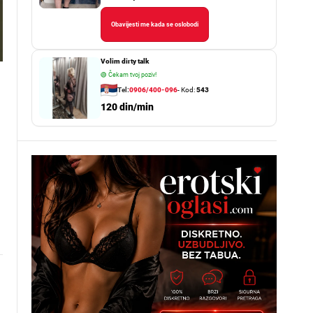
Obavijesti me kada se oslobodi
Volim dirty talk
🟢
Čekam tvoj poziv!
Tel:
0906/400-096
- Kod:
543
120 din/min