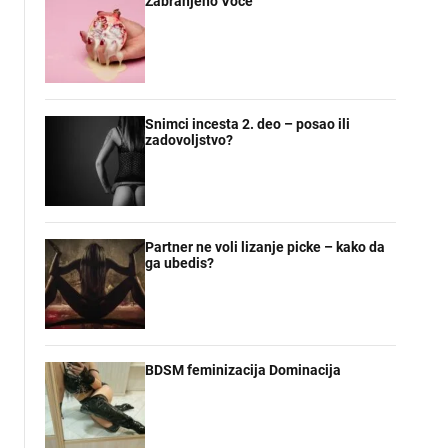
Zabranjeno Voce
Snimci incesta 2. deo – posao ili
zadovoljstvo?
Partner ne voli lizanje picke – kako da
ga ubedis?
BDSM feminizacija Dominacija