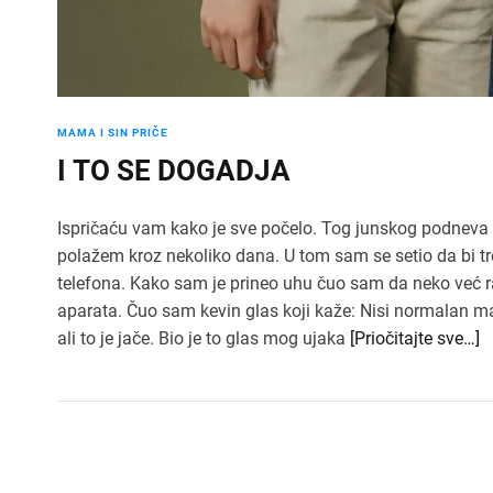
MAMA I SIN PRIČE
I TO SE DOGADJA
Ispričaću vam kako je sve počelo. Tog junskog podneva s
polažem kroz nekoliko dana. U tom sam se setio da bi t
telefona. Kako sam je prineo uhu čuo sam da neko već raz
aparata. Čuo sam kevin glas koji kaže: Nisi normalan m
ali to je jače. Bio je to glas mog ujaka
[Priočitajte sve…]