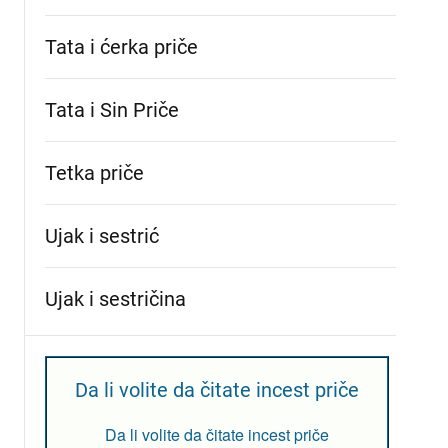
Tata i ćerka priče
Tata i Sin Priče
Tetka priče
Ujak i sestrić
Ujak i sestričina
Da li volite da čitate incest priče
Da li volite da čitate incest priče