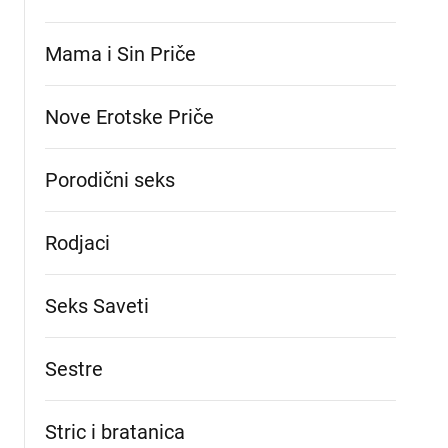
Mama i Sin Priče
Nove Erotske Priče
Porodični seks
Rodjaci
Seks Saveti
Sestre
Stric i bratanica