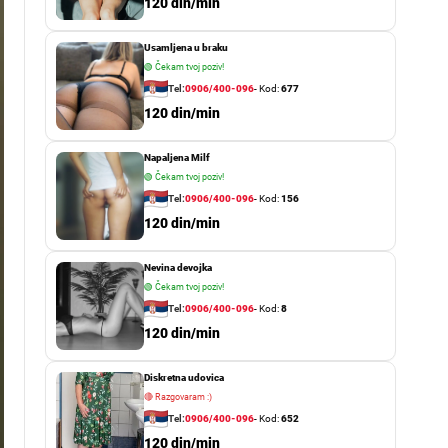
o
120 din/min
r
m
Usamljena u braku
o
d
🟢
Čekam tvoj poziv!
e
Tel:
0906/400-096
- Kod:
677
120 din/min
Napaljena Milf
🟢
Čekam tvoj poziv!
Tel:
0906/400-096
- Kod:
156
120 din/min
Nevina devojka
🟢
Čekam tvoj poziv!
Tel:
0906/400-096
- Kod:
8
120 din/min
Diskretna udovica
🔴
Razgovaram :)
Tel:
0906/400-096
- Kod:
652
120 din/min