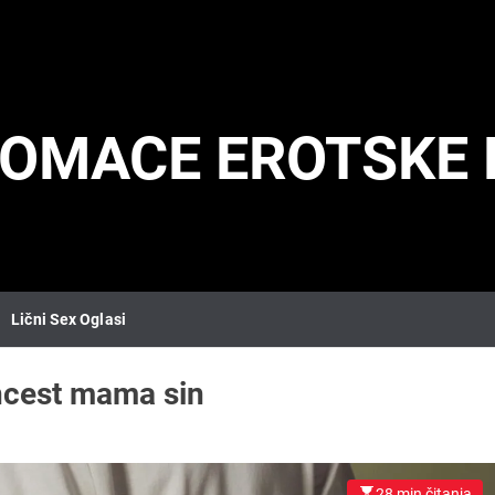
DOMACE EROTSKE 
Lični Sex Oglasi
ncest mama sin
28 min čitanja