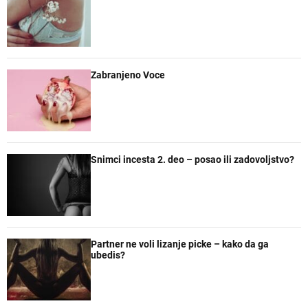
l
n
n
č
a
t
t
e
r
a
n
r
e
Zabranjeno Voce
Snimci incesta 2. deo – posao ili zadovoljstvo?
Partner ne voli lizanje picke – kako da ga
ubedis?