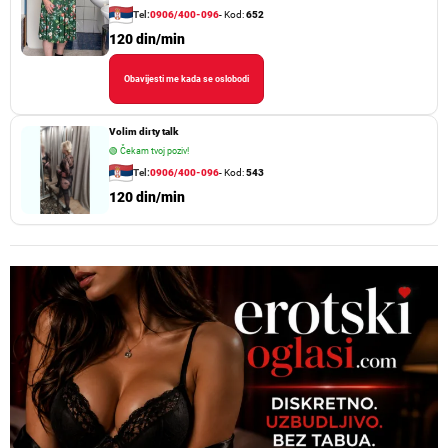
Tel:
0906/400-096
- Kod:
652
120 din/min
Obavijesti me kada se oslobodi
Volim dirty talk
🟢
Čekam tvoj poziv!
Tel:
0906/400-096
- Kod:
543
120 din/min