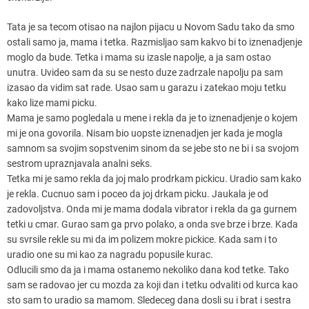
Tata je sa tecom otisao na najlon pijacu u Novom Sadu tako da smo
ostali samo ja, mama i tetka. Razmisljao sam kakvo bi to iznenadjenje
moglo da bude. Tetka i mama su izasle napolje, a ja sam ostao
unutra. Uvideo sam da su se nesto duze zadrzale napolju pa sam
izasao da vidim sat rade. Usao sam u garazu i zatekao moju tetku
kako lize mami picku.
Mama je samo pogledala u mene i rekla da je to iznenadjenje o kojem
mi je ona govorila. Nisam bio uopste iznenadjen jer kada je mogla
samnom sa svojim sopstvenim sinom da se jebe sto ne bi i sa svojom
sestrom upraznjavala analni seks.
Tetka mi je samo rekla da joj malo prodrkam pickicu. Uradio sam kako
je rekla. Cucnuo sam i poceo da joj drkam picku. Jaukala je od
zadovoljstva. Onda mi je mama dodala vibrator i rekla da ga gurnem
tetki u cmar. Gurao sam ga prvo polako, a onda sve brze i brze. Kada
su svrsile rekle su mi da im polizem mokre pickice. Kada sam i to
uradio one su mi kao za nagradu popusile kurac.
Odlucili smo da ja i mama ostanemo nekoliko dana kod tetke. Tako
sam se radovao jer cu mozda za koji dan i tetku odvaliti od kurca kao
sto sam to uradio sa mamom. Sledeceg dana dosli su i brat i sestra