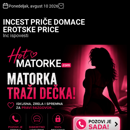
S
Ponedeljak, avgust 10 2026
k
i
INCEST PRIČE DOMACE
p
EROTSKE PRICE
t
o
Inc ispovesti
c
o
n
t
e
n
t