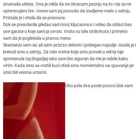
iznenada uleteo. Ona je rekla da ne obracam paznju na to i da se ne
opterecujem tim. Uvece sam joj ponudio da izadjemo malo u setnju.
Pristala je i otisla da se presvuce.
Dok se presvlacila gledao sam kroz kljucaonicu i video da oblaci bas
one gacice u koje sam ja svrsio. Vrata su bila otskrinuta i primetio
sam da je pogledala u pravcu mene.
Skamenio sam se, ali sam se brzo sklonio i pobegao napolje. Izasla je i
krenuli smo u setnju. Za celo vreme koje smo proveli u setnji nije
spomenula taj dogadjaj iako sam bio siguran da me je videla kako
virim. Kada smo se vratili kuci otisli smo momentalno na spavanje jer
smo bili veoma umorni.
Oko pola dva posle ponoci dok sam