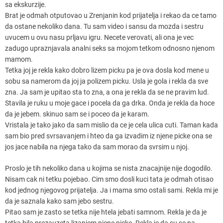
sa ekskurzije.
Brat je odmah otputovao u Zrenjanin kod prijatelja i rekao da ce tamo
da ostane nekoliko dana. Tu sam video i sansu da mozda i sestru
uvucem u ovu nasu prljavu igru. Necete verovati, ali ona je vec
zadugo upraznjavala analni seks sa mojom tetkom odnosno njenom
mamom.
Tetka joj je rekla kako dobro lizem picku pa je ova dosla kod mene u
sobu sa namerom da joj ja polizem picku. Usla je gola i rekla da sve
zna. Ja sam je upitao sta to zna, a ona je rekla da se ne pravim lud.
Stavila je ruku u moje gace i pocela da ga drka. Onda je rekla da hoce
da je jebem. skinuo sam se i poceo da je karam.
Vristala je tako jako da sam mislio da ce je cela ulica cuti. Taman kada
sam bio pred svrsavanjem i hteo da ga izvadim iz njene picke ona se
jos jace nabila na njega tako da sam morao da svrsim u njoj.
Proslo je tih nekoliko dana u kojima se nista znacajnije nije dogodilo.
Nisam cak ni tetku pojebao. Cim smo dosli kuci tata je odmah otisao
kod jednog njegovog prijatelja. Ja i mama smo ostali sami. Rekla mi je
da je saznala kako sam jebo sestru.
Pitao sam je zasto se tetka nije htela jebati samnom. Rekla je da je
tetka bila prezauzeta lizanjem njene picke. Rekla je da su se na