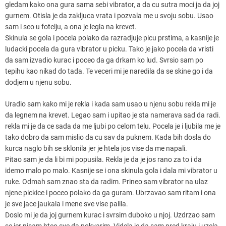
gledam kako ona gura sama sebi vibrator, a da cu sutra moci ja da joj
gurnem. Otisla je da zakljuca vrata i pozvala me u svoju sobu. Usao
sam i seo u fotelju, a ona je legla na krevet.
Skinula se gola i pocela polako da razradjuje picu prstima, a kasnije je
ludacki pocela da gura vibrator u picku. Tako je jako pocela da vristi
da sam izvadio kurac i poceo da ga drkam ko lud. Svrsio sam po
tepihu kao nikad do tada. Te veceri mi je naredila da se skine go i da
dodjem u njenu sobu.
Uradio sam kako mi je rekla i kada sam usao u njenu sobu rekla mi je
da legnem na krevet. Legao sam i upitao je sta namerava sad da radi.
rekla mi je da ce sada da me ljubi po celom telu. Pocela je i ljubila me je
tako dobro da sam mislio da cu sav da puknem. Kada bih dosla do
kurca naglo bih se sklonila jer je htela jos vise da me napali.
Pitao sam je da li bi mi popusila. Rekla je da je jos rano za to i da
idemo malo po malo. Kasnije se i ona skinula gola i dala mi vibrator u
ruke. Odmah sam znao sta da radim. Prineo sam vibrator na ulaz
njene pickice i poceo polako da ga guram. Ubrzavao sam ritam i ona
je sve jace jaukala i mene sve vise palila.
Doslo mi je da joj gurnem kurac i svrsim duboko u njoj. Uzdrzao sam
se jer nisam hteo sve da pokvarim. Videla je da sam pred kraju i uzela