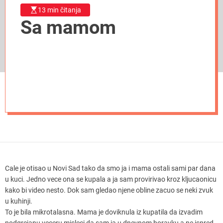
13 min čitanja
Sa mamom
Cale je otisao u Novi Sad tako da smo ja i mama ostali sami par dana
u kuci. Jedno vece ona se kupala a ja sam provirivao kroz kljucaonicu
kako bi video nesto. Dok sam gledao njene obline zacuo se neki zvuk
u kuhinji.
To je bila mikrotalasna. Mama je doviknula iz kupatila da izvadim
podgrejanu veceru misleci da sam ja u dnevnom boravku a ne ispred