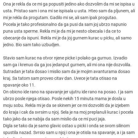
Ona je rekla da ce mi ga popusiti jedino ako dozvolim da mi se ispisa u
usta. Pristao sam i ona mi se ispisala u usta. Hteo sam da pljunem, ali
mi je rekla da progutam. Gadilo mi se, ali sam ipak progutao.
Pocela je tako profesionalno da ga pusi da sam joj ubrzo napunio
puna usta sperme. Rekla mi je da mi je nesto obecala i da ce to
obecanje da ispuni. Rekla mi je da joj gurnem kurac u picku, ali samo
jedno. Bio sam tako uzbudjen.
Stavio sam kurac na otvor njene picke i polako ga gurnuo. Izvadio
sam ga i krenuo da ga jos jedanput gurnem, ali mi ona nije dozvolila.
Sutradan je tata dosao i mislio sam da je mojim avanturama dosao
kraj. Sa tatom sam proveo citav dan. Uvece je tata otisao na
spavanje oko 11.
On obicno ide rano na spavanje jer ujutru ide rano na posao. I ja sam
ubrzo posle njega otisao. Posle nekih 15 minuta mama je dosla u
moju sobu. Rekla mi je da se skinem jer ce mi dozvoliti da je izjebem
do kraja i cak da svrsim u njoj. Sela je na moj preplanuli kurac i pocela
tako jako da se nabija da sam mislio da ce mi puci jaja.
Digla se tako da je samo glavic ostao u picki i onda se svom silinom
spustila nazad. Svrsio sam u njoj i ona je otisla na spavanje, a i ja sam