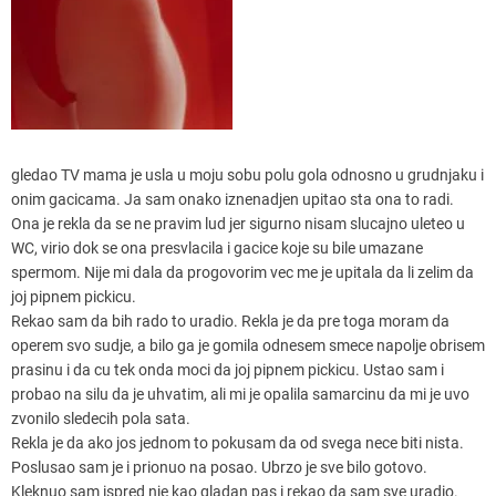
gledao TV mama je usla u moju sobu polu gola odnosno u grudnjaku i
onim gacicama. Ja sam onako iznenadjen upitao sta ona to radi.
Ona je rekla da se ne pravim lud jer sigurno nisam slucajno uleteo u
WC, virio dok se ona presvlacila i gacice koje su bile umazane
spermom. Nije mi dala da progovorim vec me je upitala da li zelim da
joj pipnem pickicu.
Rekao sam da bih rado to uradio. Rekla je da pre toga moram da
operem svo sudje, a bilo ga je gomila odnesem smece napolje obrisem
prasinu i da cu tek onda moci da joj pipnem pickicu. Ustao sam i
probao na silu da je uhvatim, ali mi je opalila samarcinu da mi je uvo
zvonilo sledecih pola sata.
Rekla je da ako jos jednom to pokusam da od svega nece biti nista.
Poslusao sam je i prionuo na posao. Ubrzo je sve bilo gotovo.
Kleknuo sam ispred nje kao gladan pas i rekao da sam sve uradio.