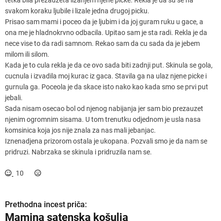
svakom koraku ljubile i lizale jedna drugoj picku.
Prisao sam mami i poceo da je ljubim i da joj guram ruku u gace, a
ona me je hladnokrvno odbacila. Upitao sam je sta radi. Rekla je da
nece vise to da radi samnom. Rekao sam da cu sada da je jebem
milom ili silom.
Kada je to cula rekla je da ce ovo sada biti zadnji put. Skinula se gola,
cucnula i izvadila moj kurac iz gaca. Stavila ga na ulaz njene picke i
gurnula ga. Poceola je da skace isto nako kao kada smo se prvi put
jebali.
Sada nisam osecao bol od njenog nabijanja jer sam bio prezauzet
njenim ogromnim sisama. U tom trenutku odjednom je usla nasa
komsinica koja jos nije znala za nas mali jebanjac.
Iznenadjena prizorom ostala je ukopana. Pozvali smo je da nam se
pridruzi. Nabrzaka se skinula i pridruzila nam se.
10
Prethodna incest priča:
K
Mamina satenska košulja