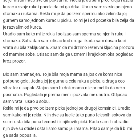
kurac u svoje ruke i pocela da mi ga drka. Ubrzo sam svrsio po njeno
stomaku i rukama. Rekla mi je da polizem spermu ako zelim da joj
gurnem samo jednom kurac u picku. To mi je i od pocetka bila zelja da
je razvalim od kurca.
Uradio sam kako mi je rekla i polizao sam spermu sa njenih ruku i
stomaka. Sutradan sam otisao kod druga i kada sam dosao kuci
vrata su bila zakljucana. Znam da mi drzimo rezervni kljuc na prozoru
od mamine sobe. Otisao sam da ga uzmem i krajickom oka pogledao
kroz prozor.
Bio sam iznenadjen. To je bila moja mama sa jos dve komsinice
potpuno gola. Jedna joj je gurnula celu ruku u picku, a druga ceo
vibrator u supak. Stajao sam tu dok mama nije primetila da neko
posmatra. Pogledala je prema meni i pozvala me unutra. Otljucao
sam vrata i usao u sobu.
Rekla mi je da prvo polizem picku jednoj pa drugoj komsinici. Uradio
sam kako mi je rekla. Njih dve su lucile tako puno telesnih sokova da
su mi usta bila puna tecnosti iz njihovih picki. Kada sam ih obradio
njih dve su otisle i ostali smo samo ja i mama. Pitao sam je da li bi mi
ga sada popusila.