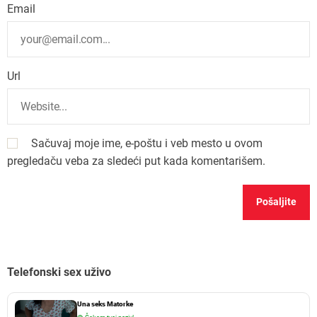
Email
Url
Sačuvaj moje ime, e-poštu i veb mesto u ovom
pregledaču veba za sledeći put kada komentarišem.
Telefonski sex uživo
Una seks Matorke