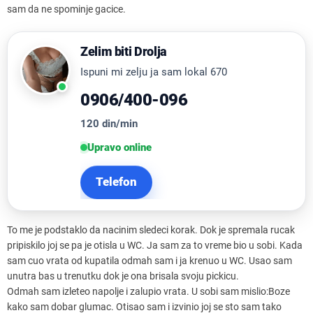
sam da ne spominje gacice.
Zelim biti Drolja
Ispuni mi zelju ja sam lokal 670
0906/400-096
120 din/min
Upravo online
Telefon
To me je podstaklo da nacinim sledeci korak. Dok je spremala rucak
pripiskilo joj se pa je otisla u WC. Ja sam za to vreme bio u sobi. Kada
sam cuo vrata od kupatila odmah sam i ja krenuo u WC. Usao sam
unutra bas u trenutku dok je ona brisala svoju pickicu.
Odmah sam izleteo napolje i zalupio vrata. U sobi sam mislio:Boze
kako sam dobar glumac. Otisao sam i izvinio joj se sto sam tako