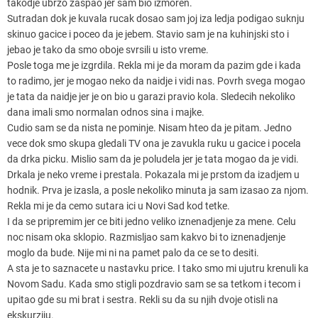
takodje ubrzo zaspao jer sam bio izmoren.
Sutradan dok je kuvala rucak dosao sam joj iza ledja podigao suknju
skinuo gacice i poceo da je jebem. Stavio sam je na kuhinjski sto i
jebao je tako da smo oboje svrsili u isto vreme.
Posle toga me je izgrdila. Rekla mi je da moram da pazim gde i kada
to radimo, jer je mogao neko da naidje i vidi nas. Povrh svega mogao
je tata da naidje jer je on bio u garazi pravio kola. Sledecih nekoliko
dana imali smo normalan odnos sina i majke.
Cudio sam se da nista ne pominje. Nisam hteo da je pitam. Jedno
vece dok smo skupa gledali TV ona je zavukla ruku u gacice i pocela
da drka picku. Mislio sam da je poludela jer je tata mogao da je vidi.
Drkala je neko vreme i prestala. Pokazala mi je prstom da izadjem u
hodnik. Prva je izasla, a posle nekoliko minuta ja sam izasao za njom.
Rekla mi je da cemo sutara ici u Novi Sad kod tetke.
I da se pripremim jer ce biti jedno veliko iznenadjenje za mene. Celu
noc nisam oka sklopio. Razmisljao sam kakvo bi to iznenadjenje
moglo da bude. Nije mi ni na pamet palo da ce se to desiti.
A sta je to saznacete u nastavku price. I tako smo mi ujutru krenuli ka
Novom Sadu. Kada smo stigli pozdravio sam se sa tetkom i tecom i
upitao gde su mi brat i sestra. Rekli su da su njih dvoje otisli na
ekskurziju.