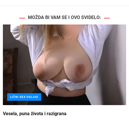
MOŽDA BI VAM SE I OVO SVIDELO:
LIČNI SEX OGLASI
Vesela, puna života i razigrana
Z