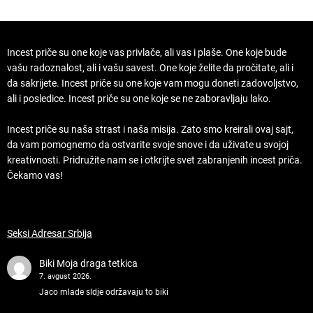
Incest priče su one koje vas privlače, ali vas i plaše. One koje bude
vašu radoznalost, ali i vašu savest. One koje želite da pročitate, ali i
da sakrijete. Incest priče su one koje vam mogu doneti zadovoljstvo,
ali i posledice. Incest priče su one koje se ne zaboravljaju lako.
Incest priče su naša strast i naša misija. Zato smo kreirali ovaj sajt,
da vam pomognemo da ostvarite svoje snove i da uživate u svojoj
kreativnosti. Pridružite nam se i otkrijte svet zabranjenih incest priča.
Čekamo vas!
Seksi Adresar Srbija
Biki
Moja draga tetkica
7. avgust 2026.
Jaco mlade sldje održavaju to biki