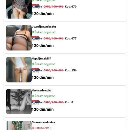
🟢
Čekam tvoj poziv!
Tel:
0906/400-096
- Kod:
670
120 din/min
Usamljena u braku
🟢
Čekam tvoj poziv!
Tel:
0906/400-096
- Kod:
677
120 din/min
Napaljena Milf
🟢
Čekam tvoj poziv!
Tel:
0906/400-096
- Kod:
156
120 din/min
Nevina devojka
🟢
Čekam tvoj poziv!
Tel:
0906/400-096
- Kod:
8
120 din/min
Diskretna udovica
🔴
Razgovaram :)