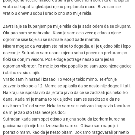
vrata od kupatila gledajuci njenu preplanulu macu. Brzo sam se
vratio u dnevnu sobu i uradio ono sto mi je rekla.
Zavrsila je sa kupanjem pa mi je rekla da ja sada odem da se okupam.
Okupao sam se nabrzaka. Kasnije sam celo vece gledao u njene
ogromne sise koje su se nazirale ispod bade mantila.
Nisam mogao da verujem sta mi se to dogadja, ali je ujedno bilo i lepo
osecanje. Sutradan sam usao u njenu sobu i poceo da preturam po
fioki sa donjim vesom. Posle duge potrage nasao sam jedan
ogroman vibrator. To me je jos vise popalilo pa sam uzeo njene gacice
i obilno svrsio u njih.
Vratio sam ih nazad i izasao. To vece je teklo mirno. Telefon je
zazvonio oko pola 12. Mama se uplasila da se nesto nije dogodili tati.
Na kraju se ispostavilo da je tata javio da ce se zadrzati jos nekoliko
dana. Kada mi je mama to rekla jedva sam se susdrzao a da ne
uzviknem ‘’to’’ od srece. Nekako sam se susdrzao i napravio facu kao
da mi je zao sto tata nece jos doci.
Sutradan kada sam opet otisao u njenu sobu da izdrkam kurac na
gacicama njih nije bilo. Iznenadio sam se. Otisao sam napolje i
potrazio mamu kao da je nesto pitam. Dok smo razgovarali primetio