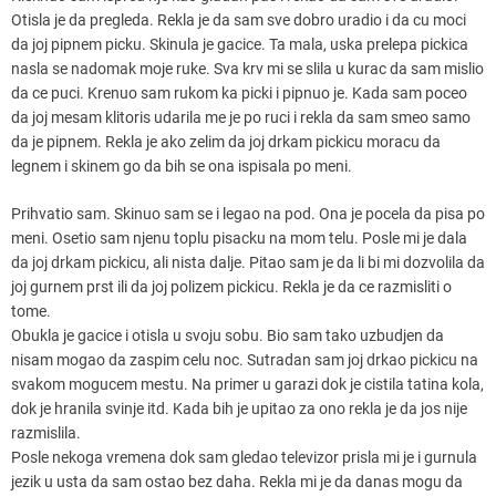
Otisla je da pregleda. Rekla je da sam sve dobro uradio i da cu moci
da joj pipnem picku. Skinula je gacice. Ta mala, uska prelepa pickica
nasla se nadomak moje ruke. Sva krv mi se slila u kurac da sam mislio
da ce puci. Krenuo sam rukom ka picki i pipnuo je. Kada sam poceo
da joj mesam klitoris udarila me je po ruci i rekla da sam smeo samo
da je pipnem. Rekla je ako zelim da joj drkam pickicu moracu da
legnem i skinem go da bih se ona ispisala po meni.
Prihvatio sam. Skinuo sam se i legao na pod. Ona je pocela da pisa po
meni. Osetio sam njenu toplu pisacku na mom telu. Posle mi je dala
da joj drkam pickicu, ali nista dalje. Pitao sam je da li bi mi dozvolila da
joj gurnem prst ili da joj polizem pickicu. Rekla je da ce razmisliti o
tome.
Obukla je gacice i otisla u svoju sobu. Bio sam tako uzbudjen da
nisam mogao da zaspim celu noc. Sutradan sam joj drkao pickicu na
svakom mogucem mestu. Na primer u garazi dok je cistila tatina kola,
dok je hranila svinje itd. Kada bih je upitao za ono rekla je da jos nije
razmislila.
Posle nekoga vremena dok sam gledao televizor prisla mi je i gurnula
jezik u usta da sam ostao bez daha. Rekla mi je da danas mogu da