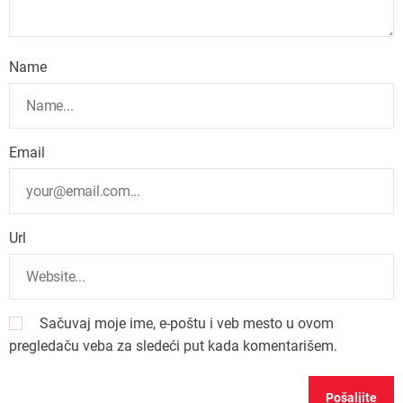
Name
Email
Url
Sačuvaj moje ime, e-poštu i veb mesto u ovom
pregledaču veba za sledeći put kada komentarišem.