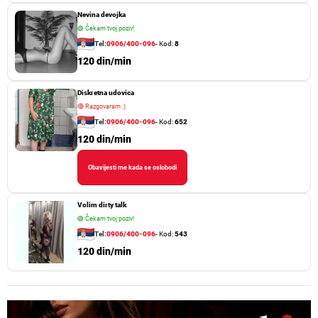
Nevina devojka
🟢
Čekam tvoj poziv!
Tel:
0906/400-096
- Kod:
8
120 din/min
Diskretna udovica
🔴
Razgovaram :)
Tel:
0906/400-096
- Kod:
652
120 din/min
Obavijesti me kada se oslobodi
Volim dirty talk
🟢
Čekam tvoj poziv!
Tel:
0906/400-096
- Kod:
543
120 din/min