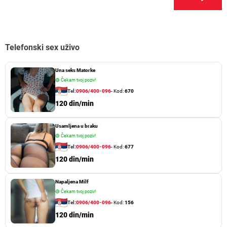
Telefonski sex uživo
Una seks Matorke
🟢
Čekam tvoj poziv!
Tel:
0906/400-096
- Kod:
670
120 din/min
Usamljena u braku
🟢
Čekam tvoj poziv!
Tel:
0906/400-096
- Kod:
677
120 din/min
Napaljena Milf
🟢
Čekam tvoj poziv!
Tel:
0906/400-096
- Kod:
156
120 din/min