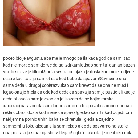
poceo bio je avgust.Baba me je mnogo palila kada god da sam isao
kod nje morao sam do wc da ga izdrkam!otisao sam taj dan an bazen
vratio se sve je bilo ok!moja sestra od ujaka je dosla kod moje rodjene
sestre kuci to a ja sam otisao kod babe da spavam!Savrseno ona
sama deda u drugoj sobi!razvukao sam krevet da se ona ne muci i
legao ona je htela da ode kod dede da spava ja sam je pustio ali kad je
deda otisao ja sam je zvao da joj kazem da se bojim mraka
xaxaxax(naravno da sam lagao samo da bi spavala samnom!)ona je
rekla dobro i dosla kod mene da spava!gledao sam tv kad odjednom
naidjem na pornic uhhh baba se okrenula i gledala zajedno
samnom!!u toku gledanja ja sam rekao ajde da spavamo na sta je
ona pristala ja sma ugasio tv i legao!legla je tako da je meni okrenula