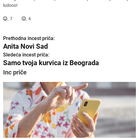
ludooo!
7
6
Prethodna incest priča:
K
Anita Novi Sad
r
Sledeća incest priča:
Samo tvoja kurvica iz Beograda
e
Inc priče
t
a
n
j
e
č