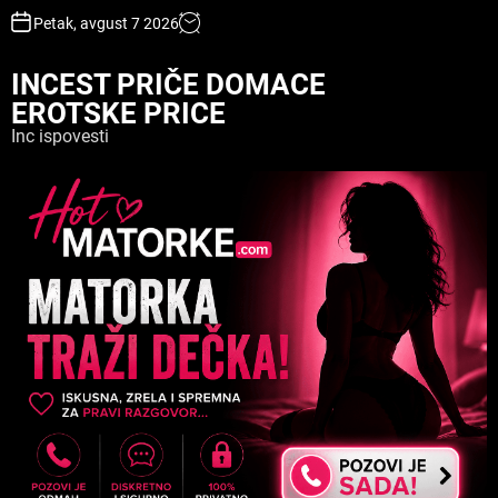
S
Petak, avgust 7 2026
k
i
INCEST PRIČE DOMACE
p
EROTSKE PRICE
t
o
Inc ispovesti
c
o
n
t
e
n
t