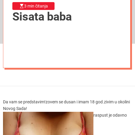
3 min čitanja
Sisata baba
Da vam se predstavim!zovem se dusan i imam 18 god.zivim u okolini
Novog Sada!
raspust je odavno