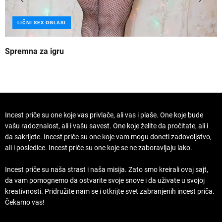
LIČNI SEX OGLASI
Spremna za igru
B
Incest priče su one koje vas privlače, ali vas i plaše. One koje bude
vašu radoznalost, ali i vašu savest. One koje želite da pročitate, ali i
da sakrijete. Incest priče su one koje vam mogu doneti zadovoljstvo,
ali i posledice. Incest priče su one koje se ne zaboravljaju lako.
Incest priče su naša strast i naša misija. Zato smo kreirali ovaj sajt,
da vam pomognemo da ostvarite svoje snove i da uživate u svojoj
kreativnosti. Pridružite nam se i otkrijte svet zabranjenih incest priča.
Čekamo vas!