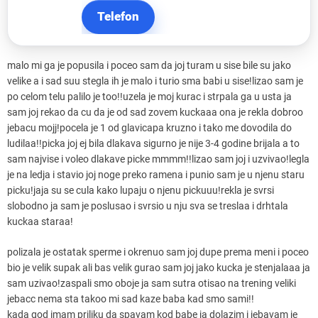
Telefon
malo mi ga je popusila i poceo sam da joj turam u sise bile su jako
velike a i sad suu stegla ih je malo i turio sma babi u sise!lizao sam je
po celom telu palilo je too!!uzela je moj kurac i strpala ga u usta ja
sam joj rekao da cu da je od sad zovem kuckaaa ona je rekla dobroo
jebacu mojj!pocela je 1 od glavicapa kruzno i tako me dovodila do
ludilaa!!picka joj ej bila dlakava sigurno je nije 3-4 godine brijala a to
sam najvise i voleo dlakave picke mmmm!!lizao sam joj i uzvivao!legla
je na ledja i stavio joj noge preko ramena i punio sam je u njenu staru
picku!jaja su se cula kako lupaju o njenu pickuuu!rekla je svrsi
slobodno ja sam je poslusao i svrsio u nju sva se treslaa i drhtala
kuckaa staraa!
polizala je ostatak sperme i okrenuo sam joj dupe prema meni i poceo
bio je velik supak ali bas velik gurao sam joj jako kucka je stenjalaaa ja
sam uzivao!zaspali smo oboje ja sam sutra otisao na trening veliki
jebacc nema sta takoo mi sad kaze baba kad smo sami!!
kada god imam priliku da spavam kod babe ja dolazim i jebavam je