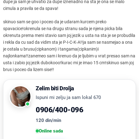
dupe ja sam je uhvatio za dupe iznenadno na sta je ona se malo
cimula a pravila se da spava!
skinuo sam se goo i poceo da je udaram kurcem preko
spavacice!okrenula se na drugu stranu sada je njena picka bila
okrenuta prema meni stavio sam joj jezik u usta na sta je se probudila
i rekla da cu sad da vidim sta je P-I-C-K-A!!ja sam se nasmejao a ona
je ostala u brusu(cipkanom) i tangama(cipkanim)i
najlonkama!!zanemeo sam i krenuo da je ljubim u vrat presao sam na
usta i zabio joj jezik dubokooo!kurac mi je imao 15 cm!skinuo sam joj
brus i poceo da lizem sise!!
Zelim biti Drolja
Ispuni mi zelju ja sam lokal 670
0906/400-096
120 din/min
Online sada