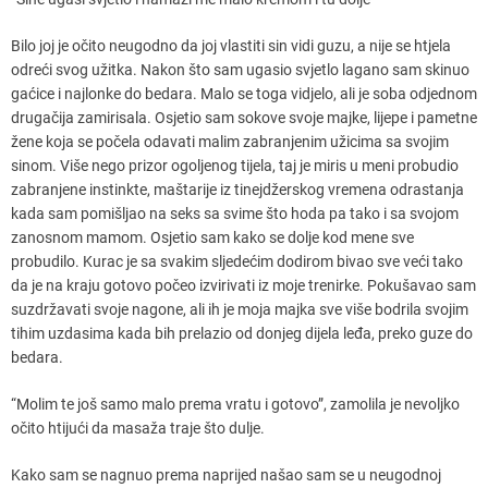
Bilo joj je očito neugodno da joj vlastiti sin vidi guzu, a nije se htjela
odreći svog užitka. Nakon što sam ugasio svjetlo lagano sam skinuo
gaćice i najlonke do bedara. Malo se toga vidjelo, ali je soba odjednom
drugačija zamirisala. Osjetio sam sokove svoje majke, lijepe i pametne
žene koja se počela odavati malim zabranjenim užicima sa svojim
sinom. Više nego prizor ogoljenog tijela, taj je miris u meni probudio
zabranjene instinkte, maštarije iz tinejdžerskog vremena odrastanja
kada sam pomišljao na seks sa svime što hoda pa tako i sa svojom
zanosnom mamom. Osjetio sam kako se dolje kod mene sve
probudilo. Kurac je sa svakim sljedećim dodirom bivao sve veći tako
da je na kraju gotovo počeo izvirivati iz moje trenirke. Pokušavao sam
suzdržavati svoje nagone, ali ih je moja majka sve više bodrila svojim
tihim uzdasima kada bih prelazio od donjeg dijela leđa, preko guze do
bedara.
“Molim te još samo malo prema vratu i gotovo”, zamolila je nevoljko
očito htijući da masaža traje što dulje.
Kako sam se nagnuo prema naprijed našao sam se u neugodnoj