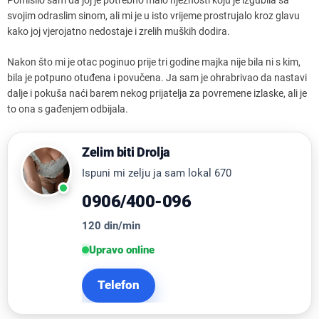
svojim odraslim sinom, ali mi je u isto vrijeme prostrujalo kroz glavu
kako joj vjerojatno nedostaje i zrelih muških dodira.
Nakon što mi je otac poginuo prije tri godine majka nije bila ni s kim,
bila je potpuno otuđena i povučena. Ja sam je ohrabrivao da nastavi
dalje i pokuša naći barem nekog prijatelja za povremene izlaske, ali je
to ona s gađenjem odbijala.
Zelim biti Drolja
Ispuni mi zelju ja sam lokal 670
0906/400-096
120 din/min
Upravo online
Telefon