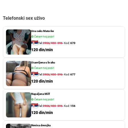
Telefonski sex uživo
Una seks Matorke
🟢
Čekam tvoj poziv!
Tel:
0906/400-096
- Kod:
670
120 din/min
Usamljena u braku
🟢
Čekam tvoj poziv!
Tel:
0906/400-096
- Kod:
677
120 din/min
Napaljena Milf
🟢
Čekam tvoj poziv!
Tel:
0906/400-096
- Kod:
156
120 din/min
Nevina devojka