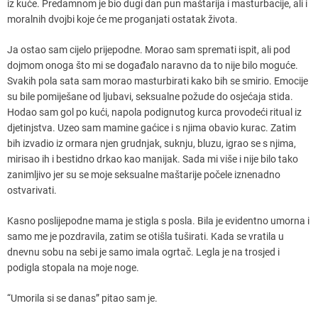
iz kuće. Predamnom je bio dugi dan pun maštarija i masturbacije, ali i
moralnih dvojbi koje će me proganjati ostatak života.
Ja ostao sam cijelo prijepodne. Morao sam spremati ispit, ali pod
dojmom onoga što mi se događalo naravno da to nije bilo moguće.
Svakih pola sata sam morao masturbirati kako bih se smirio. Emocije
su bile pomiješane od ljubavi, seksualne požude do osjećaja stida.
Hodao sam gol po kući, napola podignutog kurca provodeći ritual iz
djetinjstva. Uzeo sam mamine gaćice i s njima obavio kurac. Zatim
bih izvadio iz ormara njen grudnjak, suknju, bluzu, igrao se s njima,
mirisao ih i bestidno drkao kao manijak. Sada mi više i nije bilo tako
zanimljivo jer su se moje seksualne maštarije počele iznenadno
ostvarivati.
Kasno poslijepodne mama je stigla s posla. Bila je evidentno umorna i
samo me je pozdravila, zatim se otišla tuširati. Kada se vratila u
dnevnu sobu na sebi je samo imala ogrtač. Legla je na trosjed i
podigla stopala na moje noge.
“Umorila si se danas” pitao sam je.