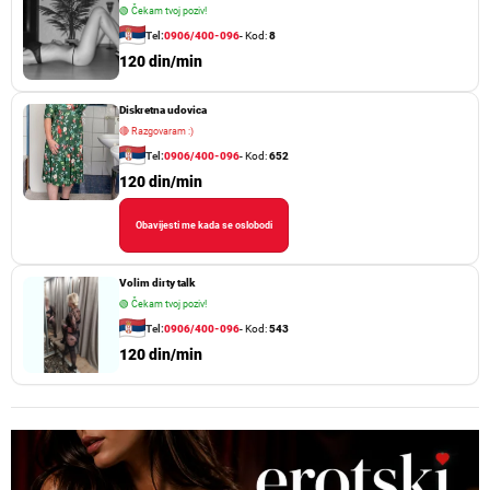
🟢
Čekam tvoj poziv!
Tel:
0906/400-096
- Kod:
8
120 din/min
Diskretna udovica
🔴
Razgovaram :)
Tel:
0906/400-096
- Kod:
652
120 din/min
Obavijesti me kada se oslobodi
Volim dirty talk
🟢
Čekam tvoj poziv!
Tel:
0906/400-096
- Kod:
543
120 din/min