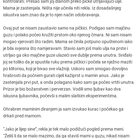
kontrolirati. Prešao sam joj dlanom preko pičke utrljavajući ulje.
Mama je zastenjala. Ništa nije učinila niti rekla. Iz dosadašnjeg
iskustva sam znao da je to njen način odobravanja.
Ovaj put se nisam zaustavio samo na pičkici. Podigao sam majčinu
guzu i polako počeo kružiti prstom oko njenog čmara. Ni sam nisam
mogao vjerovati što radim. Mama se činila potpuno opuštenom iako
je bila svjesna što namjeravam. Stavio sam još malo ulja na prste i
utrljao ga oko majčine guze ulazeći sve dublje prema unutra. Sviđalo
joj se toliko da je spustila ruku prema pičkici i počela se nježno maziti
po klitorisu, koji je bivao sve vlažniji. Uskoro sam smogao dovoljno
hrabrosti da počnem gurati cijeli kažiprst u mamin anus. Jako je
zastenjala prvi put, a onda polagano kako sam ga počeo vrtiti unutra.
Prizor je bio božanstven i perverzan. Vodili smo ljubav kao dva
iskusna ljubavnika, počevši s malim slatkim eksperimentima.
Ohrabren maminim diranjem ja sam izvukao kurac i počekao ga
drkati pred mamom.
“Jako je lijep sine”, rekla je tek malo podižući pogled prema meni.
“Želiš li da se malo mazimo, da ga staviš mami u guzu, nikad nisam