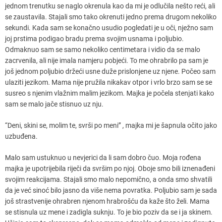
jednom trenutku se naglo okrenula kao da mi je odlučila nešto reći, ali
se zaustavila. Stajali smo tako okrenuti jedno prema drugom nekoliko
sekundi. Kada sam se konačno usudio pogledati je u oči, nježno sam
joj prstima podigao bradu prema svojim usnama i poljubio.
Odmaknuo sam se samo nekoliko centimetara i vidio da se malo
zacrvenila, ali nije imala namjeru pobjeći. To me ohrabrilo pa sam je
još jednom poljubio držeći usne duže prislonjene uz njene. Počeo sam
ulaziti jezikom. Mama nije pružila nikakav otpor i vrlo brzo sam se se
susreo s njenim vlažnim malim jezikom. Majka je počela stenjati kako
sam se malo jače stisnuo uz nju.
“Deni, skini se, molim te, svrši po meni” , majka mi je šapnula očito jako
uzbuđena.
Malo sam ustuknuo u nevjerici da li sam dobro čuo. Moja rođena
majka je upotrijebila riječi da svršim po njoj. Oboje smo bili iznenađeni
svojim reakcijama. Stajali smo malo nepomično, a onda smo shvatili
da je već sinoć bilo jasno da više nema povratka. Poljubio sam je sada
još strastvenije ohrabren njenom hrabrošću da kaže što želi. Mama
se stisnula uz mene i zadigla suknju. To je bio poziv da se i ja skinem.