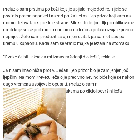
Prelazio sam prstima po koži koja je upijala moje dodire. Tijelo se
povijalo prema naprijed i nazad pružajući mi lijep prizor koji sam na
momente hvatao s prednje strane. Bile su to bujne i lijepo oblikovane
grudi koje su se pod mojim dodirima na leđima polako izvijale prema
naprijed. Želio sam produžiti svoj i njen užitak pa sam otišao po
kremu u kupaonu. Kada sam se vratio majka je ležala na stomaku.
“Ovako će biti lakše da mi izmasiraš donji dio leđa”, rekla je.
Ja nisam imao ništa protiv. Jedan lijep prizor bio je zamijenjen još
ljepšim. Na mom krevetu ležalo je predivno nevino biće koje se nakon
dugo vremena uspijevalo opustiti. Prelazio sam r
ukama po cijeloj površini leđa