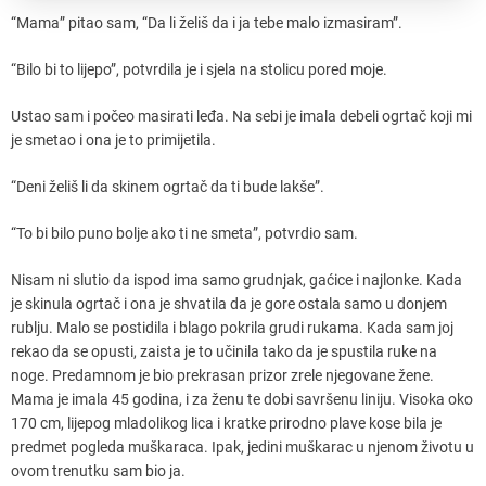
“Mama” pitao sam, “Da li želiš da i ja tebe malo izmasiram”.
“Bilo bi to lijepo”, potvrdila je i sjela na stolicu pored moje.
Ustao sam i počeo masirati leđa. Na sebi je imala debeli ogrtač koji mi
je smetao i ona je to primijetila.
“Deni želiš li da skinem ogrtač da ti bude lakše”.
“To bi bilo puno bolje ako ti ne smeta”, potvrdio sam.
Nisam ni slutio da ispod ima samo grudnjak, gaćice i najlonke. Kada
je skinula ogrtač i ona je shvatila da je gore ostala samo u donjem
rublju. Malo se postidila i blago pokrila grudi rukama. Kada sam joj
rekao da se opusti, zaista je to učinila tako da je spustila ruke na
noge. Predamnom je bio prekrasan prizor zrele njegovane žene.
Mama je imala 45 godina, i za ženu te dobi savršenu liniju. Visoka oko
170 cm, lijepog mladolikog lica i kratke prirodno plave kose bila je
predmet pogleda muškaraca. Ipak, jedini muškarac u njenom životu u
ovom trenutku sam bio ja.