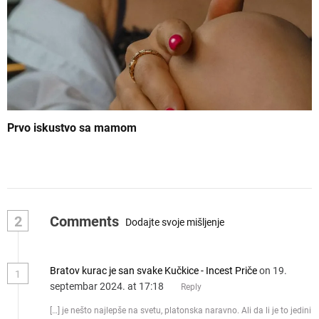
Prvo iskustvo sa mamom
2
Comments
Dodajte svoje mišljenje
Bratov kurac je san svake Kučkice - Incest Priče
on 19.
1
septembar 2024. at 17:18
Reply
[…] je nešto najlepše na svetu, platonska naravno. Ali da li je to jedini