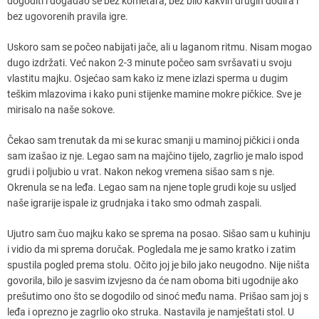
dogoditi i događao se bez kometara, bez bilo kakvih drugih dodira i
bez ugovorenih pravila igre.
Uskoro sam se počeo nabijati jače, ali u laganom ritmu. Nisam mogao
dugo izdržati. Već nakon 2-3 minute počeo sam svršavati u svoju
vlastitu majku. Osjećao sam kako iz mene izlazi sperma u dugim
teškim mlazovima i kako puni stijenke mamine mokre pičkice. Sve je
mirisalo na naše sokove.
Čekao sam trenutak da mi se kurac smanji u maminoj pičkici i onda
sam izašao iz nje. Legao sam na majčino tijelo, zagrlio je malo ispod
grudi i poljubio u vrat. Nakon nekog vremena sišao sam s nje.
Okrenula se na leđa. Legao sam na njene tople grudi koje su usljed
naše igrarije ispale iz grudnjaka i tako smo odmah zaspali.
Ujutro sam čuo majku kako se sprema na posao. Sišao sam u kuhinju
i vidio da mi sprema doručak. Pogledala me je samo kratko i zatim
spustila pogled prema stolu. Očito joj je bilo jako neugodno. Nije ništa
govorila, bilo je sasvim izvjesno da će nam oboma biti ugodnije ako
prešutimo ono što se dogodilo od sinoć među nama. Prišao sam joj s
leđa i oprezno je zagrlio oko struka. Nastavila je namještati stol. U