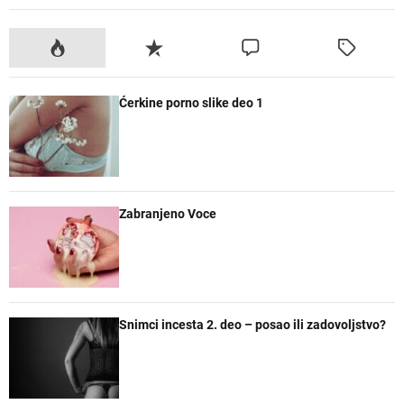
P
R
K
O
o
e
o
z
p
c
m
n
Ćerkine porno slike deo 1
u
e
e
a
l
n
n
č
a
t
t
e
r
a
n
r
e
Zabranjeno Voce
Snimci incesta 2. deo – posao ili zadovoljstvo?