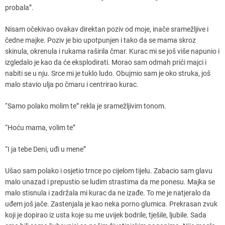
probala”.
Nisam očekivao ovakav direktan poziv od moje, inače sramežljive i
čedne majke. Poziv je bio upotpunjen i tako da se mama skroz
skinula, okrenula i rukama raširila čmar. Kurac mi se još više napunio i
izgledalo je kao da će eksplodirati. Morao sam odmah prići majci i
nabiti se u nju. Srce mi je tuklo ludo. Obujmio sam je oko struka, još
malo stavio ulja po čmaru i centrirao kurac.
“Samo polako molim te” rekla je sramežljivim tonom.
“Hoću mama, volim te”
“I ja tebe Deni, uđi u mene”
Ušao sam polako i osjetio trnce po cijelom tijelu. Zabacio sam glavu
malo unazad i prepustio se ludim strastima da me ponesu. Majka se
malo stisnula i zadržala mi kurac da ne izađe. To me je natjeralo da
uđem još jače. Zastenjala je kao neka porno glumica. Prekrasan zvuk
koji je dopirao iz usta koje su me uvijek bodrile, tješile, ljubile. Sada