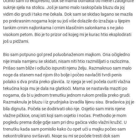
Učinio sam to ekspresno, dok se mama odmakla od mene i zadignute
suknje sjela na stolicu. Još je samo malo raskopčala bluzu da joj
vidim dio grudi i tako me čekala. Dok sam se skidao lagano se mazila
po prekrasnim nogama koje su još više dolazile do izražaja u lijepim
tankim crnim najlonkama i crnim klasičnim salonkama s ne jako
visokom petom. Bio je to prizor od kojeg mi je kurac htio eksplodirati
još u pidžami.
Bio sam potpuno gol pred poluobnaženom majkom. Ona očigledno
nije imala namjeru se skidati, nisam niti htio razmišljati o razlozima.
Prišao sam bliže i odlučio ispuniti njenu želju. Razmaknuo sam malo
noge da stanem nad njom što bolje i počeo navlačiti tvrdi penis
polako s dva prsta preko glavića. Iz njega je već počela curiti vlažna
tekućina koja mu je dala na glatkoći. Mama se nastavila maziti po
nogama, da bi u jednom trenutku jednom rukom prešla preko grudi.
Razmaknula je bluzu i iz grudnjaka izvadila lijevu sisu. Bradavica joj je
bila dignuta. Počela se dodirivati oko nje. Osjetio sam miris njene
vlažne pičkice, onaj isti koji sam osjetio i noćas. Prethodio je mom
pogledu prema dolje gdje sam pri dnu gaćica vidio vlažni kružić. U
trenutku kada sam pomislio kako ću opet ući u majku počeo sam
nekontrolirano svršavati. Noge su mi se počele tresti dok sam