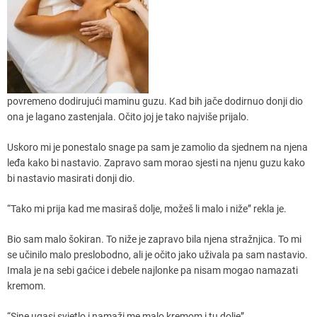
povremeno dodirujući maminu guzu. Kad bih jače dodirnuo donji dio
ona je lagano zastenjala. Očito joj je tako najviše prijalo.
Uskoro mi je ponestalo snage pa sam je zamolio da sjednem na njena
leđa kako bi nastavio. Zapravo sam morao sjesti na njenu guzu kako
bi nastavio masirati donji dio.
“Tako mi prija kad me masiraš dolje, možeš li malo i niže” rekla je.
Bio sam malo šokiran. To niže je zapravo bila njena stražnjica. To mi
se učinilo malo preslobodno, ali je očito jako uživala pa sam nastavio.
Imala je na sebi gaćice i debele najlonke pa nisam mogao namazati
kremom.
“Sine ugasi svjetlo i namaži me malo kremom i tu dolje”