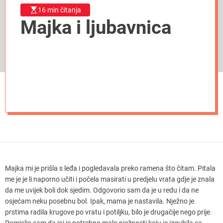
16 min čitanja
Majka i ljubavnica
Majka mi je prišla s leđa i pogledavala preko ramena što čitam. Pitala
me je je li naporno učiti i počela masirati u predjelu vrata gdje je znala
da me uvijek boli dok sjedim. Odgovorio sam da je u redu i da ne
osjećam neku posebnu bol. Ipak, mama je nastavila. Nježno je
prstima radila krugove po vratu i potiljku, bilo je drugačije nego prije.
Pomislio sam da joj je potrebno malo nježnosti koju je izgubila sa