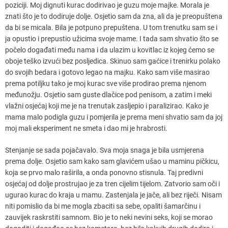
poziciji. Moj dignuti kurac dodirivao je guzu moje majke. Morala je
znati što je to dodiruje dolje. Osjetio sam da zna, ali da je preopuštena
da bi se micala. Bila je potpuno prepuštena. U tom trenutku sam se i
ja opustio i prepustio užicima svoje mame. I tada sam shvatio što se
počelo događati među nama i da ulazim u kovitlac iz kojeg ćemo se
oboje teško izvući bez posljedica. Skinuo sam gaćice i trenirku polako
do svojih bedara i gotovo legao na majku. Kako sam više masirao
prema potiljku tako je moj kurac sve više prodirao prema njenom
međunožju. Osjetio sam guste dlačice pod penisom, a zatim i meki
vlažni osjećaj koji me je na trenutak zasljepio i paralizirao. Kako je
mama malo podigla guzu i pomjerila je prema meni shvatio sam da joj
moj mali eksperiment ne smeta i dao mi je hrabrosti.
Stenjanje se sada pojačavalo. Sva moja snaga je bila usmjerena
prema dolje. Osjetio sam kako sam glavićem ušao u maminu pičkicu,
koja se prvo malo raširila, a onda ponovno stisnula. Taj predivni
osjećaj od dolje prostrujao je za tren cijelim tijelom. Zatvorio sam oči i
ugurao kurac do kraja u mamu. Zastenjala je jače, ali bez riječi. Nisam
niti pomislio da bi me mogla zbaciti sa sebe, opaliti šamarčinu i
zauvijek raskrstiti samnom. Bio je to neki nevini seks, koji se morao