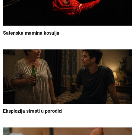
e
č
l
Satenska mamina kosulja
a
n
k
a
Eksplozija strasti u porodici