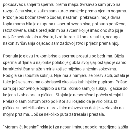
pokušavao usmjeriti spermu prema majci. Svršavao sam prvo na
razgolićenu sisu, a zatim sam kurac usmjerio prema njenim nogama.
Prizor je bio božanstveno čudan, nastran i prekrasan, moja divna i
topla mama bila je okupana u spermi svoga sina, potpuno ponižena,
razotkrivena, slaba pred jednim balavcem koji je imao ono što joj je
najviše nedostajalo u životu, tvrdi kurac. U tom trenutku, nedugo
nakon svršavanja osjećao sam zadovoljstvo i prijezir prema njoj.
Pognula je glavu i rukom brisala spermu prosutu po bedrima. Bijela
sperma utrljana u najlonke polako je gubila svoj sjaj, ostajao je samo
karakterističan snažan miris koji se miješao s njenim sokovima.
Podigla se i spustila suknju. Nije imala namjeru se presvlačiti, ostala je
tako još se samo malo obrisavši oko sisa kuhinjskim papirom. Prišao
sam joj i ponovno je poljubio u usta. Skinuo sam joj suknju i gaćice do
koljena i zabio prst u pičkicu. Stajala je nepomično i počela stenjati.
Prelazio sam prstom brzo po klitorisu i osjetio da je vrlo blizu. Iz
pičkice su potekli sokovi u pravilnim mlazovima dok je svršavala na
mojim prstima. Još se nekoliko puta zatresala i prestala.
“Moram ići, kasnim” rekla je i za nepuni minut napola razdrljena izašla