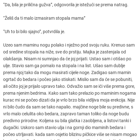
“Da, bila je prilična gužva”, odgovorila je istežući se prema natrag.
“Želiš da ti malo izmasiram stopala mama”
“Uh to bi bilo sjajno”, potvrdila je.
Uzeo sam maminu nogu polako i nježno pod svoju ruku. Krenuo sam
od sredine stopala na niže, sve do prstiju. Majka je zastenjala od
olakšanja. Nisam ni sumnjao da će joj prijati. Ustao sam i otišao po
ulje. Stavio sam ga pomalo na stopala i na list. Ušao sam dublje
prema njoj tako da mogu masirati cijele noge. Zadigao sam mamin
ogrtač do bedara i počeo jako stiskati. Mislio sam da će se pobuniti,
ali očito joj je prijalo upravo tako. Odvažio sam se ići više prema gore,
prema njenim bedrima. Kako sam tako prelazio po maminim nogama
kurac mi se počeo dizati da je vrlo brzo bila vidljiva moja erekcija. Nije
ni bilo čudo da sam se tako napalio. majčine noge bile su predivne, s
vrlo malo celulita oko bedara, zapravo taman toliko da noge budu
predivno prirodne. Koljena su bila glatka i zaobljena, a listovi tanki i
dugački. Uskoro sam stavio ulja i na gornji dio maminih bedara i
počeo utrljavati. kada sam osjetio blizinu pičkice više se nisam mogao