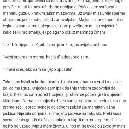
smo bili samo ljubavnici sa našim životinjskim nagonima. Nije moglo
previše trajati to moje užurbano nabijanje. Počeo sam svršavati u
maminu guzu u kratkim jakim mlazevima. Uz svaki mlaz vrele sperme
oboje smo jako zastenjali od zadovoljstva. Majka se ubrzo opustila i
legla. Ja sam samo nalegao cjelinom površinom na nju osječajući
kako se kurac smanjuje i polagano klizi iz maminog čmara.
“Je li bilo lijepo sine”, pitala me je brižno, još uvijek zadihana.
“Meni prekrasno mama, hvala ti” odgovorio sam.
“I meni sine, jako sam se lijepo opustila”.
Tako smo ležali nekoliko minuta. Ljubio sam mamu u vrat i mazio je
po leđima i guzi. Osjećao sam ipak da i nju trebam zadovoljiti do
kraja. Kleknuo sam pored trosjeda i prstom se počeo igrati s njenim
klitorisom. Odmah se naježila. Uzeo sam je snažno za bedra i okrenuo
prema sebi. Ispred mene je odjednom zablistala mamina vlažna
pičkica. Nije bila obrijana, ali me je to još više napaljivalo. Prekrasna
scena njenih gustih dlačica s pokojom kapljicom moje sperme bila je
nešto najuzbudljivije u mom životu. U nos mi se uvlačio zavodljiv miris