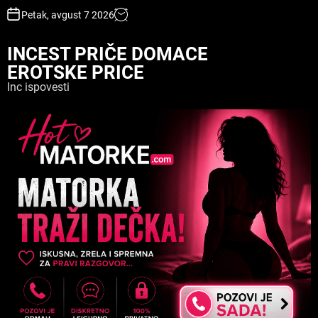
S
Petak, avgust 7 2026
k
i
INCEST PRIČE DOMACE
p
EROTSKE PRICE
t
o
Inc ispovesti
c
o
n
t
e
n
t