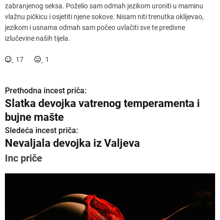
zabranjenog seksa. Poželio sam odmah jezikom uroniti u maminu
vlažnu pičkicu i osjetiti njene sokove. Nisam niti trenutka oklijevao,
jezikom i usnama odmah sam počeo uvlačiti sve te predivne
izlučevine naših tijela.
17
1
Prethodna incest priča:
K
Slatka devojka vatrenog temperamenta i
r
bujne mašte
e
Sledeća incest priča:
Nevaljala devojka iz Valjeva
t
Inc priče
a
n
j