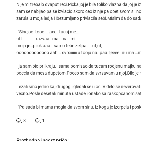
Nije mi trebalo dvaput reci.Picka joj je bila toliko vlazna da joj 
sam se nabijao pa se izvlacio skoro ceo iz nje pa opet svom silino
zarula u moja ledja i ibezumljeno privlacila sebi.Mislim da do sad
-”Sine,ooj tooo….jace…tucaj me…
uff…………..razvaali ma…ma…mi…
moja je…piick aaa ..samo tebe zeljna……uf,uf,
ooooooooooooo aah .. svrsiiiiiii u tooju na..paa.ljeeee..nu ma …
I ja sam bio pri kraju.I sama pomisao da tucam rodjenu majku napa
pocela da mesa dupetom.Poceo sam da svrsavam u njoj.Bilo je 
Lezali smo jedno kaj drugog i gledali se u oci.Videlo se neverov
vecno.Posle desetak minuta ustade i onako sa raskopcanom sa
-”Pa sada bi mama mogla da svom sinu, iz koga je izcrpela i pos
3
1
Prethodna incest priča: