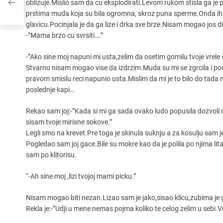
oblizuje.Mislio sam da cu eksplodirati.Levom rukom stisla ga je
prstima muda koja su bila ogromna, skroz puna sperme.Onda ih je 
glavicu.Pocinjala je da ga lize i drka sve brze.Nisam mogao jos
-”Mama brzo cu svrsiti….”
-”Ako sine moj napuni mi usta,zelim da osetim gomilu tvoje vrele
Stvarno nisam mogao vise da izdrzim.Muda su mi se zgrcila i p
pravom smislu reci napunio usta.Mislim da mi je to bilo do tada 
poslednje kapi…
Rekao sam joj:-”Kada si mi ga sada ovako ludo popusila dozvoli m
sisam tvoje mirisne sokove.”
Legli smo na krevet.Pre toga je skinula suknju a za kosulju sam j
Pogledao sam joj gace.Bile su mokre kao da je polila po njima li
sam po klitorisu.
“-Ah sine moj ,lizi tvojoj mami picku.”
Nisam mogao biti nezan.Lizao sam je jako,sisao klicu,zubima je gr
Rekla je:-”Udji u mene nemas pojma koliko te celog zelim u sebi.Vra