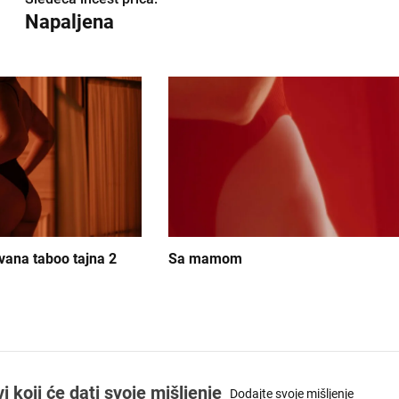
Napaljena
vana taboo tajna 2
Sa mamom
koji će dati svoje mišljenje
Dodajte svoje mišljenje