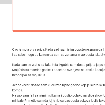
Ovo je moja prva prica.Kada sad razmislim uopste ne znam da li
I za sebe mogu da kazem da sam sa zenama imao dosta iskustv
Kada sam se vratio sa fakulteta izgubio sam dosta prijatelja 
Moj fetis su mamine gacice I posebno sve njene satenske kosulje 
neodoljivo za moj ukus.
Jedne veceri dosao sam kuci,uzeo njene gacice koje je skoro skin
kompa.
Nasao sam fajl sa njenim slikama i pustio polako na slide show.U
mirisale.Primetio sam da joj je ribica bas dosta sokova lucila ia