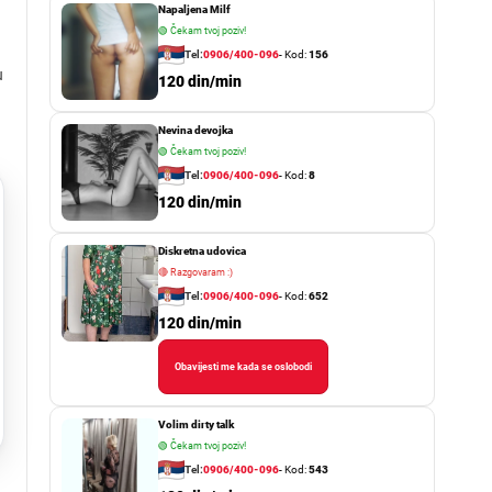
Napaljena Milf
🟢
Čekam tvoj poziv!
Tel:
0906/400-096
- Kod:
156
u
120 din/min
Nevina devojka
🟢
Čekam tvoj poziv!
Tel:
0906/400-096
- Kod:
8
120 din/min
Diskretna udovica
🔴
Razgovaram :)
Tel:
0906/400-096
- Kod:
652
120 din/min
Obavijesti me kada se oslobodi
Volim dirty talk
🟢
Čekam tvoj poziv!
Tel:
0906/400-096
- Kod:
543