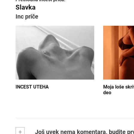
K
Slavka
r
Inc priče
e
t
a
n
j
e
INCEST UTEHA
Moja loše skri
č
deo
l
a
n
+
Još uvek nema komentara, budite prvi 