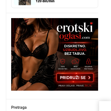
120 din/min
Pretraga