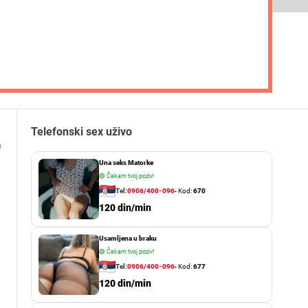
Telefonski sex uživo
a
Una seks Matorke
🟢
Čekam tvoj poziv!
Tel:
0906/400-096
- Kod:
670
120 din/min
Usamljena u braku
🟢
Čekam tvoj poziv!
Tel:
0906/400-096
- Kod:
677
120 din/min