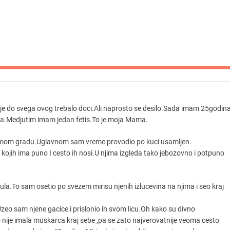
 je do svega ovog trebalo doci.Ali naprosto se desilo.Sada imam 25godin
a.Medjutim imam jedan fetis.To je moja Mama.
po mom gradu.Uglavnom sam vreme provodio po kuci usamljen.
kojih ima puno I cesto ih nosi.U njima izgleda tako jebozovno i potpuno
ula.To sam osetio po svezem mirisu njenih izlucevina na njima i seo kraj
zeo sam njene gacice i prislonio ih svom licu.Oh kako su divno
ko nije imala muskarca kraj sebe ,pa se zato najverovatnije veoma cesto