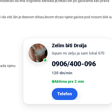
e podsecao da ima 45godina.Mirisala je,rekao bih po gacicama kao prava
a i da vidi.Sin je desnom drkao,levom drzao njene gacice pod nosom dok s
Zelim biti Drolja
Ispuni mi zelju ja sam lokal 670
0906/400-096
sada njenu
120 din/min
Aktivna pre 2 min
Telefon