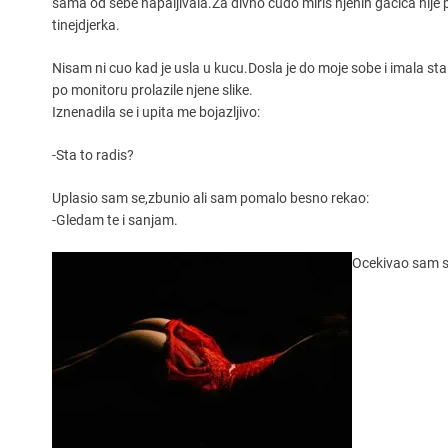
sama od sebe napaljivala.Za divno cudo miris njenih gacica nij
tinejdjerka.
Nisam ni cuo kad je usla u kucu.Dosla je do moje sobe i imala st
po monitoru prolazile njene slike.
Iznenadila se i upita me bojazljivo:
-Sta to radis?
Uplasio sam se,zbunio ali sam pomalo besno rekao:
-Gledam te i sanjam.
Ocekivao sam 