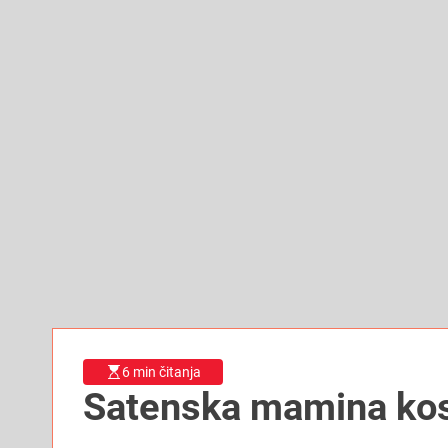
6 min čitanja
Satenska mamina kos