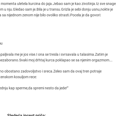
je iz momenta uletela kurcina do jaja.Jebao sam je kao zivotinja.Iz sve snage
m u nju.Gledao sam je.Bila je u transu.Grizla je sebi donju usnu,nokte je
a sa nijednom zenom nije bilo ovoliko strasti.Pocela je da govori:
mu
ljivala me je jos vise.I ona se tresla i svrsavala u talasima.Zatim je
nezaborano.Svaki moj drhtaj kurca poklapao se sa njenim orgazmom….
atno obostano zadovoljstvo i sreca.Zeleo sam da ovaj tren potraje
tenskom kosuljom rece:
lednju kap sperme,da spremi nesto da jede!”
Sledeća incest priča: