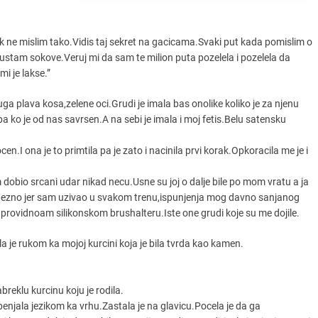
ak ne mislim tako.Vidis taj sekret na gacicama.Svaki put kada pomislim o
stam sokove.Veruj mi da sam te milion puta pozelela i pozelela da
mi je lakse.”
uga plava kosa,zelene oci.Grudi je imala bas onolike koliko je za njenu
,pa ko je od nas savrsen.A na sebi je imala i moj fetis.Belu satensku
n.I ona je to primtila pa je zato i nacinila prvi korak.Opkoracila me je i
obio srcani udar nikad necu.Usne su joj o dalje bile po mom vratu a ja
zno jer sam uzivao u svakom trenu,ispunjenja mog davno sanjanog
providnoam silikonskom brushalteru.Iste one grudi koje su me dojile.
la je rukom ka mojoj kurcini koja je bila tvrda kao kamen.
reklu kurcinu koju je rodila.
 penjala jezikom ka vrhu.Zastala je na glavicu.Pocela je da ga