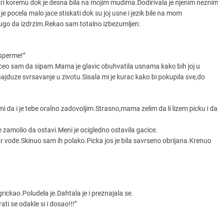
 pri koremu dok je desna bila na mojim mudima.Dodirivala je njenim nezni
pocela malo jace stiskati dok su joj usne i jezik bile na mom
 dugo da izdrzim.Rekao sam totalno izbezumljen:
 sperme!”
oceo sam da sipam.Mama je glavic obuhvatila usnama kako bih joj u
najduze svrsavanje u zivotu.Sisala mi je kurac kako bi pokupila sve,do
i da i je tebe oralno zadovoljim.Strasno,mama zelim da li lizem picku i da
e zamolio da ostavi.Meni je ocigledno ostavila gacice.
tar vode.Skinuo sam ih polako.Picka jos je bila savrseno obrijana.Krenuo
ickao.Poludela je.Dahtala je i preznajala se.
ti se odakle si i dosao!!!”