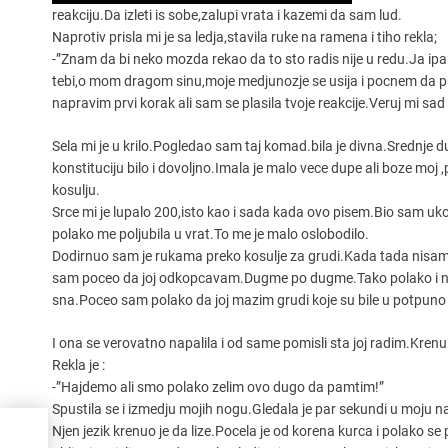
reakciju.Da izleti is sobe,zalupi vrata i kazemi da sam lud.
Naprotiv prisla mi je sa ledja,stavila ruke na ramena i tiho rekla;
-”Znam da bi neko mozda rekao da to sto radis nije u redu.Ja ip
tebi,o mom dragom sinu,moje medjunozje se usija i pocnem da pu
napravim prvi korak ali sam se plasila tvoje reakcije.Veruj mi sad 
Sela mi je u krilo.Pogledao sam taj komad.bila je divna.Srednje d
konstituciju bilo i dovoljno.Imala je malo vece dupe ali boze moj 
kosulju.
Srce mi je lupalo 200,isto kao i sada kada ovo pisem.Bio sam ukoce
polako me poljubila u vrat.To me je malo oslobodilo.
Dodirnuo sam je rukama preko kosulje za grudi.Kada tada nisam d
sam poceo da joj odkopcavam.Dugme po dugme.Tako polako i ne
sna.Poceo sam polako da joj mazim grudi koje su bile u potpuno 
I ona se verovatno napalila i od same pomisli sta joj radim.Krenu
Rekla je :
-”Hajdemo ali smo polako zelim ovo dugo da pamtim!”
Spustila se i izmedju mojih nogu.Gledala je par sekundi u moju nab
Njen jezik krenuo je da lize.Pocela je od korena kurca i polako se