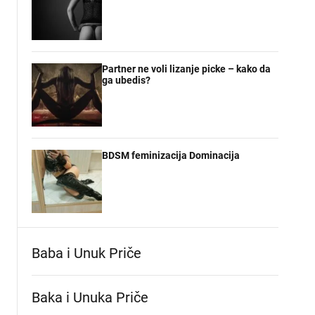
Partner ne voli lizanje picke – kako da
ga ubedis?
BDSM feminizacija Dominacija
Baba i Unuk Priče
Baka i Unuka Pričе