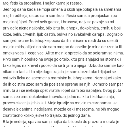
Moj fetis ka stopalima, i najlonkama je rastao.
Jednog dana kada se moja smena u skoli nije polapala sa smenama
mojih roditelja, ostao sam sam kuci. Resio sam da pronjuskam po
majcinoj fijoci. Pored svih gacica, i brusova, najvise paznje su mi
privlacile njene najlonke, bilo je tu hulahopki, dokolenica, crnih, u boji
koze, belih, crvenih, ljubicastih, bukvalno svakakvih carapa. Dograbio
sam jedne crne hulahopke poceo da ih mirisem u nadi da cu osetiti
majcin miris, ali jedino sto sam mogao da osetim je miris detrzenta ili
omeksivaca ili cega vec. Ali to me nije sprecilo da se poigram sa njima.
Prvo sam ih obukao na svoje golo telo, kitu prislanjajuci na stomak, i
tako legao na krevet i poceo da se trljam o njega. Uzbudio sam se kao
nikad do tad, ali to nije dugo trajalo jer sam ubrzo tako trljajuci se
ostavio fleku od sperme na maminim hulahopkama. Neznajuci kako
da ih ocistim uzeo sam da posisam spremu sa njih. Odmorio sam par
minuta ali se erekcija opet vratila i opet sam bio napaljen. Ovog puta
sam uzeo crne dokolenice i navukao jednu na kitu i izdrkao u nju,
proces ciscenja je bio isti. Moje igrarije sa majcinim carapam su se
desavale danima, nedeljama, mozda cak i mesecima, ne bih mogao
znati tacno koliko je sve to trajalo, do jednog dana.
Bila je nedelja, spavao sam, majka da bi dosla do prozora morala je