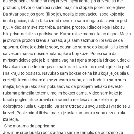
da se popenje i stane na moj krevet. njeni koraci po krevetu su me
probudili, Otvorio sam oci i video majcina stopala pored moje glave.
Da stvar bude jos gora (ili bolja), nosila je spavacicu ispod koje nije
imala gacice, i stala tako iznad mene da sam mogao da zavirim pod
nju. Video sam sve sto treba, usmine, procep, i dlacice koje i ako su
bile prisutne bile su podsisane. Kurac mi se momentalno digao. Majka
je otvorila prozori krenula nazad, a ja sam zazmurio i pravio se da
spavam. Cime je otisla iz sobe, odusnjao sam se do kupatila i u korpi
sa vesom nasao nosene hulahopke u boji koze. Poceo sam da
mirisem delove gde je bila njena vagina i njena stopala i drkao ludacki.
Navukao sam jednu nogavicu na kurac i svrsio po mestu gde idu prsti
i na kraju to posisao. Navukao sam bokserice na kitu koja je jos bila u
erekciji i krenu krisom da se vracam u sobu, al na hodniku sam sreo
majku, koja je i ako sam pokusaovao da prikrijem nekako nevesto
rukama primetila totem u mojim boksericama. Video sam kako je
bacila pogled ali se pravila da se nista ne desava, pozelela mi je
dobrojutro i usla u kupatilo. Ja sam utrcaou u svoju sobu i vratio se u
krevet. Posle minut ili dva majka je usla zamnom u sobu drzeci ruke
iza ledja,
-Sine moramo da popricamo.
Jos mi je srce lupalo i poluzadihan sam je zamolio da odlozimo za