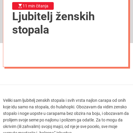
11 min čitanja
Ljubitelj ženskih
stopala
Veliki sam ljubitelj zenskih stopala i svih vrsta najlon carapa od onih
koje idu samo na stopala, do hulahopki. Obozavam da vidim zensko
stopalo i noge uopste u carapama bez obzira na boju, i obozavam da
prolijem svoje seme po najlonu i polizem ga odatle. Za to mogu da
okrivim (ili zahvalim) svojoj majci, od nje je sve pocelo, sve moje
uvrnute mastarije i „bolesna“ iskustva.