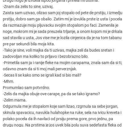
Drugu nogu je izvukla ispod jorgana i prinela mi ustima.
-Znam da zelis to sine, uzivaj.
Zaista sam uzivao, olizao sam joj stopalo od pete de prstiju, i izmedju
prstiju, dobro sam ga obalio. Zatim mi je izvukla prste iz usta i pocela
da razmazuje moju pljuvacku svojim stopalom po faci. Zamenila je
noge, mokrom mi je sada preuzela trljanje, a onom kojom mi je drkala
sad stavila u usta, Jos vise me je lozila cinjenica da je na tom tabanu
pre par sekundi bila moja kita.
-Tako je sine, voli majka da ti uzivas, majka zeli da budes sretan i
zadovoljan ma koliko to prljavo i bezobrazno bilo.
-Primetila sam ja i ranije fleke na mojim carapama, znala sam da si ti,
odavno znam da si ti moj mali perverznjak.
-Secas li se kako smo se igrali kad si bio mali?
-Mhm.
Promumlao sam potvrdno.
-Zelis da majka obuje ove carape, pa da se tako igramo?
-Zelim mama.
Odgurnula me je stopalom koje sam lizao, rzgrnula sa sebe jorgan,
skinula spavacicu, navukla hulahopke na ruke, sela na ivicu kreveta i
polako pocela da ih navlaci od prsiju prema gore, prvo jednu, pa
drugu nogu. Na prstima je jos uvek bila polu suva sedefasta fleka od