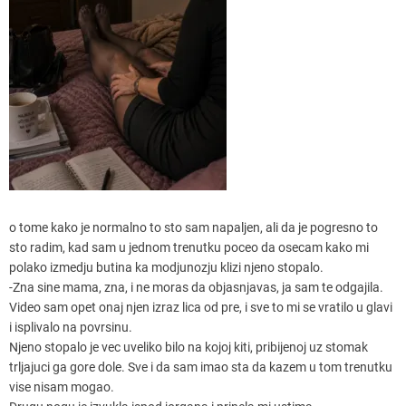
o tome kako je normalno to sto sam napaljen, ali da je pogresno to
sto radim, kad sam u jednom trenutku poceo da osecam kako mi
polako izmedju butina ka modjunozju klizi njeno stopalo.
-Zna sine mama, zna, i ne moras da objasnjavas, ja sam te odgajila.
Video sam opet onaj njen izraz lica od pre, i sve to mi se vratilo u glavi
i isplivalo na povrsinu.
Njeno stopalo je vec uveliko bilo na kojoj kiti, pribijenoj uz stomak
trljajuci ga gore dole. Sve i da sam imao sta da kazem u tom trenutku
vise nisam mogao.