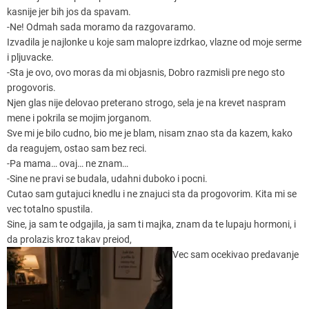
kasnije jer bih jos da spavam.
-Ne! Odmah sada moramo da razgovaramo.
Izvadila je najlonke u koje sam malopre izdrkao, vlazne od moje serme
i pljuvacke.
-Sta je ovo, ovo moras da mi objasnis, Dobro razmisli pre nego sto
progovoris.
Njen glas nije delovao preterano strogo, sela je na krevet naspram
mene i pokrila se mojim jorganom.
Sve mi je bilo cudno, bio me je blam, nisam znao sta da kazem, kako
da reagujem, ostao sam bez reci.
-Pa mama… ovaj… ne znam…
-Sine ne pravi se budala, udahni duboko i pocni.
Cutao sam gutajuci knedlu i ne znajuci sta da progovorim. Kita mi se
vec totalno spustila.
Sine, ja sam te odgajila, ja sam ti majka, znam da te lupaju hormoni, i
da prolazis kroz takav preiod,
Vec sam ocekivao predavanje