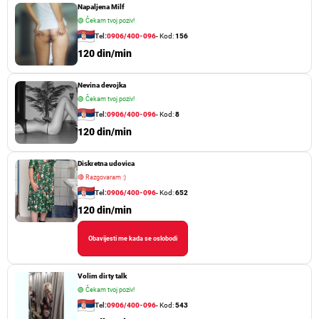
Napaljena Milf
🟢
Čekam tvoj poziv!
Tel:
0906/400-096
- Kod:
156
120 din/min
Nevina devojka
🟢
Čekam tvoj poziv!
Tel:
0906/400-096
- Kod:
8
120 din/min
Diskretna udovica
🔴
Razgovaram :)
Tel:
0906/400-096
- Kod:
652
120 din/min
Obavijesti me kada se oslobodi
Volim dirty talk
🟢
Čekam tvoj poziv!
Tel:
0906/400-096
- Kod:
543