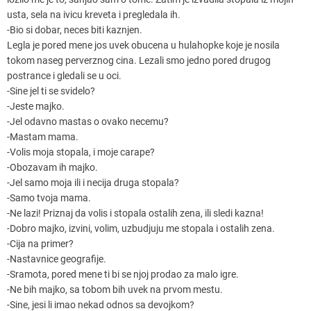
usta, sela na ivicu kreveta i pregledala ih.
-Bio si dobar, neces biti kaznjen.
Legla je pored mene jos uvek obucena u hulahopke koje je nosila
tokom naseg perverznog cina. Lezali smo jedno pored drugog
postrance i gledali se u oci.
-Sine jel ti se svidelo?
-Jeste majko.
-Jel odavno mastas o ovako necemu?
-Mastam mama.
-Volis moja stopala, i moje carape?
-Obozavam ih majko.
-Jel samo moja ili i necija druga stopala?
-Samo tvoja mama.
-Ne lazi! Priznaj da volis i stopala ostalih zena, ili sledi kazna!
-Dobro majko, izvini, volim, uzbudjuju me stopala i ostalih zena.
-Cija na primer?
-Nastavnice geografije.
-Sramota, pored mene ti bi se njoj prodao za malo igre.
-Ne bih majko, sa tobom bih uvek na prvom mestu.
-Sine, jesi li imao nekad odnos sa devojkom?