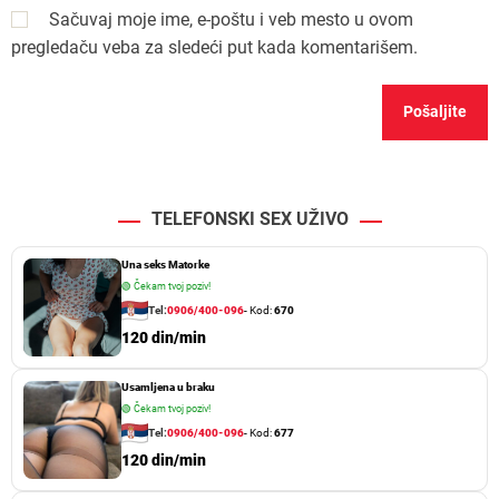
Sačuvaj moje ime, e-poštu i veb mesto u ovom
pregledaču veba za sledeći put kada komentarišem.
TELEFONSKI SEX UŽIVO
Una seks Matorke
🟢
Čekam tvoj poziv!
Tel:
0906/400-096
- Kod:
670
120 din/min
Usamljena u braku
🟢
Čekam tvoj poziv!
Tel:
0906/400-096
- Kod:
677
120 din/min