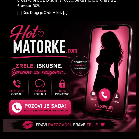
erotske price
Bio sam siroče… baka me je pronašla 2
6. avgust 2026.
[…] Deo Drugi je Ovde – klik […]