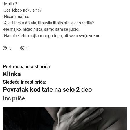
-Molim?
-Jesi jebao neku sine?
-Nisam mama.
-A jel ti neka drkala, ili pusila ili bilo sta slicno radila?
-Ne majko, nikad nista, samo sam se ljubio.
-Naucice tebe majka mnogo toga, ali sve u svoje vreme.
3
1
Prethodna incest priča:
K
Klinka
r
Sledeća incest priča:
Povratak kod tate na selo 2 deo
e
Inc priče
t
a
n