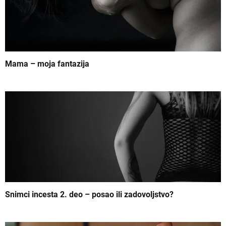
j
e
č
l
Mama – moja fantazija
a
n
k
a
Snimci incesta 2. deo – posao ili zadovoljstvo?