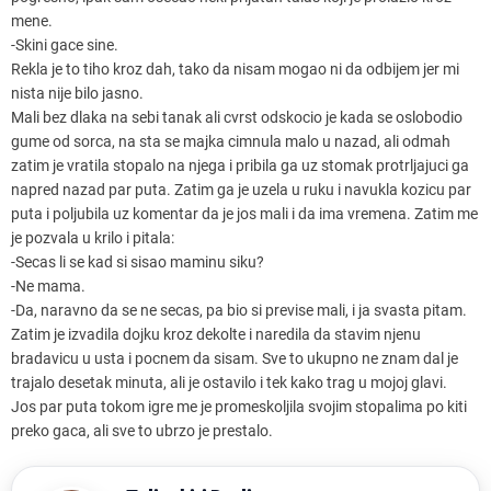
mene.
-Skini gace sine.
Rekla je to tiho kroz dah, tako da nisam mogao ni da odbijem jer mi
nista nije bilo jasno.
Mali bez dlaka na sebi tanak ali cvrst odskocio je kada se oslobodio
gume od sorca, na sta se majka cimnula malo u nazad, ali odmah
zatim je vratila stopalo na njega i pribila ga uz stomak protrljajuci ga
napred nazad par puta. Zatim ga je uzela u ruku i navukla kozicu par
puta i poljubila uz komentar da je jos mali i da ima vremena. Zatim me
je pozvala u krilo i pitala:
-Secas li se kad si sisao maminu siku?
-Ne mama.
-Da, naravno da se ne secas, pa bio si previse mali, i ja svasta pitam.
Zatim je izvadila dojku kroz dekolte i naredila da stavim njenu
bradavicu u usta i pocnem da sisam. Sve to ukupno ne znam dal je
trajalo desetak minuta, ali je ostavilo i tek kako trag u mojoj glavi.
Jos par puta tokom igre me je promeskoljila svojim stopalima po kiti
preko gaca, ali sve to ubrzo je prestalo.