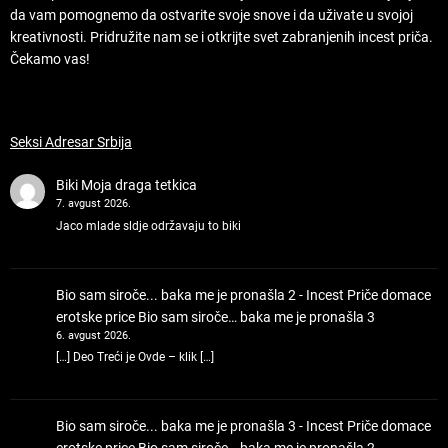
da vam pomognemo da ostvarite svoje snove i da uživate u svojoj
kreativnosti. Pridružite nam se i otkrijte svet zabranjenih incest priča.
Čekamo vas!
Seksi Adresar Srbija
Biki
Moja draga tetkica
7. avgust 2026.
Jaco mlade sldje održavaju to biki
Bio sam siroče... baka me je pronašla 2 - Incest Priče domace
erotske price
Bio sam siroče… baka me je pronašla 3
6. avgust 2026.
[…] Deo Treći je Ovde – klik […]
Bio sam siroče... baka me je pronašla 3 - Incest Priče domace