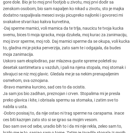
gore dole. Bio je to moj prvi footjob u zivotu, moj prvi dodir sa
zenskom osobom, bio sam napaljen ko nikad u zivotu, sto je majka
dodatno raspaljivala meseci svoju picupreko najlonki i govoreci mi
svakakve stvari kao kakva kurvetina,
-Daj sperme mamici, voli mamica da te trlja, naucicu te tvoja kucka
svemu, bices ti moja igracka, moja dzukela, moj kurac za zanimaciju,
moj izvor sperme, moj rob. Daj mamici sperme da se okupa, voli kucka
to, gladna mi je picka perverzija, zato sam te i odgajala, da budes
moja zanimacija.
Uskoro sam eksplodirao, par mlazeva guste spreme poleteli su
desetak santimetara u vazduh, i pali na njena stopala, moj stomak i
slivajuci se niz moj glavic. Gledala me je sa nekim prenapaljenim
osmehom, sva oznojana.
-Bravo mamina kurcino, sad ces to da ocistis.
Ja sam jos bio zadihan, preznojan i crven. Stopalima mi je presla
preko glavica i kite, i obrisala spermu sa stomaka, i zatim sve to
nabila u usta.
-Dobro posisaj to, da nije ostao ni trag sperme na carapama. inace
ces biti kaznjen zato sto si se igrao sa mojim vesom.
Dao sam sve od sebe, uradio bih to i da mi nije rekla, zeleo sam to,
lozilo me je to, sanjao sam o tome. Zatim je izvadila stopala iz mojih