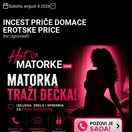
S
Subota, avgust 8 2026
k
i
INCEST PRIČE DOMACE
p
EROTSKE PRICE
t
o
Inc ispovesti
c
o
n
t
e
n
t