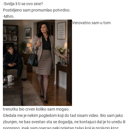
-Svidja li ti se ovo sine?
Postidjeno sam promumlao potvrdno.
-Mhm.
Verovatno sam u tom
trenutku bio crven koliko sam mogao.
Gledala me je nekim pogledom koji do tad nisam video. Bio sam jako
zbunjen, ne bas svestan sta se dogadja, ne kontajuci dal je to uredu ili
pogresno, ipak sam osecao neki prijatan talas koji je prolazio kroz