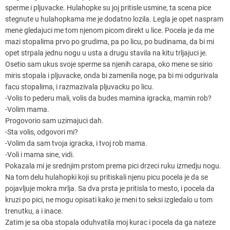
sperme i pljuvacke. Hulahopke su joj pritisle usmine, ta scena pice
stegnute u hulahopkama me je dodatno lozila. Legla je opet naspram
mene gledajuci me tom njenom picom direkt u lice. Pocela je da me
mazi stopalima prvo po grudima, pa po licu, po budinama, da bi mi
opet strpala jednu nogu u usta a drugu stavila na kitu trljajuci je.
Osetio sam ukus svoje sperme sa njenih carapa, oko mene se sirio
miris stopala i pljuvacke, onda bi zamenila noge, pa bi mi odgurivala
facu stopalima, i razmazivala pljuvacku po licu.
-Volis to pederu mali, volis da budes mamina igracka, mamin rob?
-Volim mama.
Progovorio sam uzimajuci dah.
-Sta volis, odgovori mi?
-Volim da sam tvoja igracka, i tvoj rob mama.
-Voli i mama sine, vidi.
Pokazala mi je srednjim prstom prema pici drzeci ruku izmedju nogu.
Na tom delu hulahopki koji su pritiskali njenu picu pocela je da se
pojavljuje mokra mrlja. Sa dva prsta je pritisla to mesto, i pocela da
kruzi po pici, ne mogu opisati kako je meni to seksi izgledalo u tom
trenutku, a i inace.
Zatim je sa oba stopala oduhvatila moj kurac i pocela da ga nateze