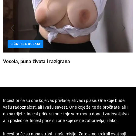
LIČNI SEX OGLASI
Vesela, puna života i razigrana
Z
Incest priče su one koje vas privlače, ali vas i plaše. One koje bude
vašu radoznalost, ali i vašu savest. One koje želite da pročitate, ali i
da sakrijete. Incest priče su one koje vam mogu doneti zadovoljstvo,
ali i posledice. Incest priče su one koje se ne zaboravljaju lako.
Incest priče su naša strast i naša misija. Zato smo kreirali ovaj sajt,