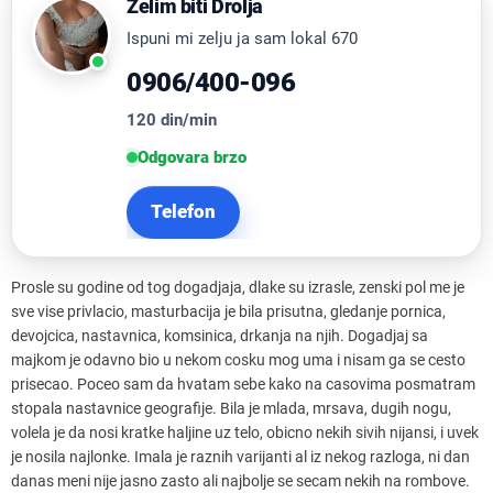
Zelim biti Drolja
Ispuni mi zelju ja sam lokal 670
0906/400-096
120 din/min
Odgovara brzo
Telefon
Prosle su godine od tog dogadjaja, dlake su izrasle, zenski pol me je
sve vise privlacio, masturbacija je bila prisutna, gledanje pornica,
devojcica, nastavnica, komsinica, drkanja na njih. Dogadjaj sa
majkom je odavno bio u nekom cosku mog uma i nisam ga se cesto
prisecao. Poceo sam da hvatam sebe kako na casovima posmatram
stopala nastavnice geografije. Bila je mlada, mrsava, dugih nogu,
volela je da nosi kratke haljine uz telo, obicno nekih sivih nijansi, i uvek
je nosila najlonke. Imala je raznih varijanti al iz nekog razloga, ni dan
danas meni nije jasno zasto ali najbolje se secam nekih na rombove.