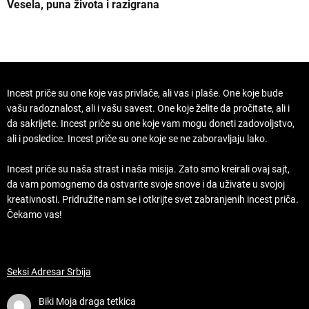
Vesela, puna života i razigrana
Z
Incest priče su one koje vas privlače, ali vas i plaše. One koje bude
vašu radoznalost, ali i vašu savest. One koje želite da pročitate, ali i
da sakrijete. Incest priče su one koje vam mogu doneti zadovoljstvo,
ali i posledice. Incest priče su one koje se ne zaboravljaju lako.
Incest priče su naša strast i naša misija. Zato smo kreirali ovaj sajt,
da vam pomognemo da ostvarite svoje snove i da uživate u svojoj
kreativnosti. Pridružite nam se i otkrijte svet zabranjenih incest priča.
Čekamo vas!
Seksi Adresar Srbija
Biki
Moja draga tetkica