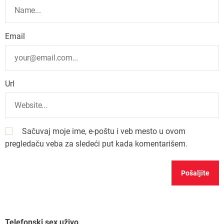
Email
Url
Sačuvaj moje ime, e-poštu i veb mesto u ovom
pregledaču veba za sledeći put kada komentarišem.
Telefonski sex uživo