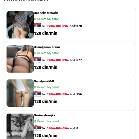
Una seks Matorke
🟢
Čekam tvoj poziv!
Tel:
0906/400-096
- Kod:
670
120 din/min
Usamljena u braku
🟢
Čekam tvoj poziv!
Tel:
0906/400-096
- Kod:
677
120 din/min
Napaljena Milf
🟢
Čekam tvoj poziv!
Tel:
0906/400-096
- Kod:
156
120 din/min
Nevina devojka
🟢
Čekam tvoj poziv!
Tel:
0906/400-096
- Kod:
8
120 din/min