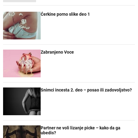
o
e
o
z
p
c
m
n
Ćerkine porno slike deo 1
u
e
e
a
l
n
n
č
a
t
t
e
r
a
n
r
e
Zabranjeno Voce
Snimci incesta 2. deo – posao ili zadovoljstvo?
Partner ne voli lizanje picke – kako da ga
ubedis?