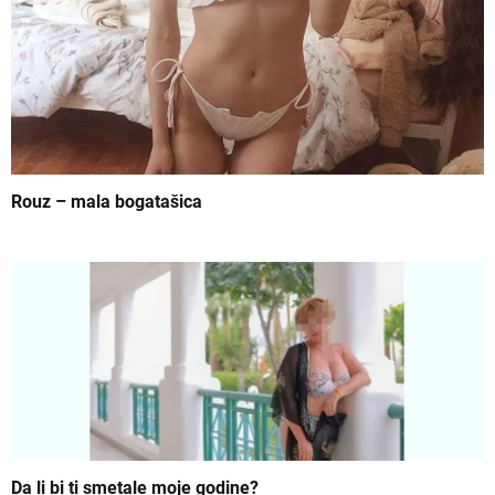
n
k
a
Rouz – mala bogatašica
Da li bi ti smetale moje godinе?