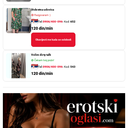
Diskretna udovica
🔴
Razgovaram :)
Tel:
0906/400-096
- Kod:
652
120 din/min
Obavijesti me kada se oslobodi
Volim dirty talk
🟢
Čekam tvoj poziv!
Tel:
0906/400-096
- Kod:
543
120 din/min