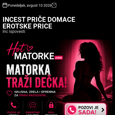
S
Ponedeljak, avgust 10 2026
k
i
INCEST PRIČE DOMACE
p
EROTSKE PRICE
t
o
Inc ispovesti
c
o
n
t
e
n
t