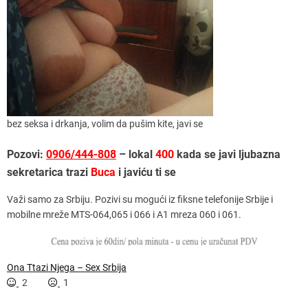
bez seksa i drkanja, volim da pušim kite, javi se
Pozovi:
0906/444-808
– lokal
400
kada se javi ljubazna
sekretarica trazi
Buca
i javiću ti se
Važi samo za Srbiju. Pozivi su mogući iz fiksne telefonije Srbije i
mobilne mreže MTS-064,065 i 066 i A1 mreza 060 i 061.
Ona Ttazi Njega – Sex Srbija
2
1