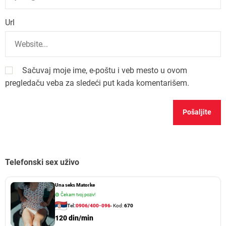
Url
Sačuvaj moje ime, e-poštu i veb mesto u ovom
pregledaču veba za sledeći put kada komentarišem.
Telefonski sex uživo
Una seks Matorke
🟢
Čekam tvoj poziv!
Tel:
0906/400-096
- Kod:
670
120 din/min