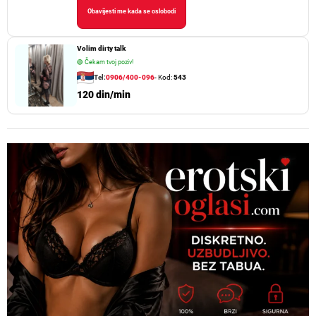
Obavijesti me kada se oslobodi
Volim dirty talk
🟢
Čekam tvoj poziv!
Tel:
0906/400-096
- Kod:
543
120 din/min