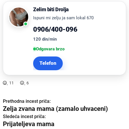
Zelim biti Drolja
Ispuni mi zelju ja sam lokal 670
0906/400-096
120 din/min
Odgovara brzo
Telefon
11
6
Prethodna incest priča:
K
Zelja zvana mama (zamalo uhvaceni)
r
Sledeća incest priča:
Prijateljeva mama
e