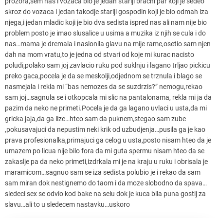
prozora,sem nas i vozaca bio je jedan stariji bracni par koji je sedeo
skroz do vozaca i jedan takodje stariji gospodin koji je bio odmah iza
njega,i jedan mladic koji je bio dva sedista ispred nas ali nam nije bio
problem posto je imao slusalice u usima a muzika iz njih se cula i do
nas…mama je dremala i naslonila glavu na mije rame,osetio sam njen
dah na mom vratu,to je jedna od stvari od koje mi kurac nacisto
poludi,polako sam joj zavlacio ruku pod suklnju i lagano trljao pickicu
preko gaca,pocela je da se meskolji,odjednom se trznula i blago se
nasmejala i rekla mi “bas nemozes da se suzdrzis?” nemogu,rekao
sam joj…sagnula se i otkopcala mi slic na pantalonama, rekla mi ja da
pazim da neko ne primeti.Pocela je da ga lagano uvlaci u usta,da mi
gricka jaja,da ga lize…hteo sam da puknem,stegao sam zube
,pokusavajuci da nepustim neki krik od uzbudjenja…pusila ga je kao
prava profesionalka,primajuci ga celog u usta,posto nisam hteo da je
umazem po licua nije bilo fora da mi guta spermu nisam hteo da se
zakaslje pa da neko primeti,izdrkala mi je na kraju u ruku i obrisala je
maramicom…sagnuo sam se iza sedista polubio je i rekao da sam
sam miran dok nestignemo do taom i da moze slobodno da spava…
sledeci sex se odvio kod bake na selu dok je kuca bila puna gostij za
slavu…ali to u sledecem nastavku…uskoro