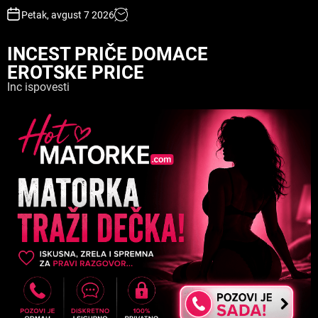
S
Petak, avgust 7 2026
k
i
INCEST PRIČE DOMACE
p
EROTSKE PRICE
t
o
Inc ispovesti
c
o
n
t
e
n
t