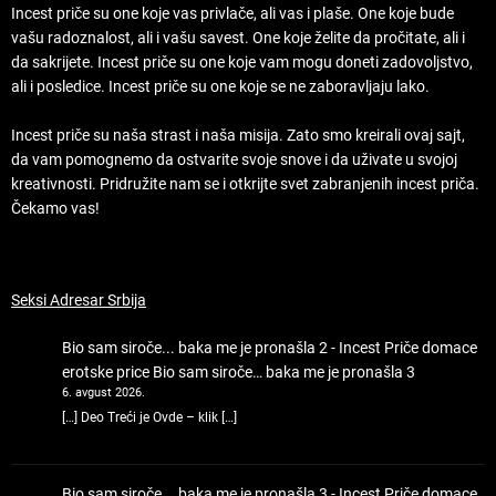
Incest priče su one koje vas privlače, ali vas i plaše. One koje bude
vašu radoznalost, ali i vašu savest. One koje želite da pročitate, ali i
da sakrijete. Incest priče su one koje vam mogu doneti zadovoljstvo,
ali i posledice. Incest priče su one koje se ne zaboravljaju lako.
Incest priče su naša strast i naša misija. Zato smo kreirali ovaj sajt,
da vam pomognemo da ostvarite svoje snove i da uživate u svojoj
kreativnosti. Pridružite nam se i otkrijte svet zabranjenih incest priča.
Čekamo vas!
Seksi Adresar Srbija
Bio sam siroče... baka me je pronašla 2 - Incest Priče domace
erotske price
Bio sam siroče… baka me je pronašla 3
6. avgust 2026.
[…] Deo Treći je Ovde – klik […]
Bio sam siroče... baka me je pronašla 3 - Incest Priče domace