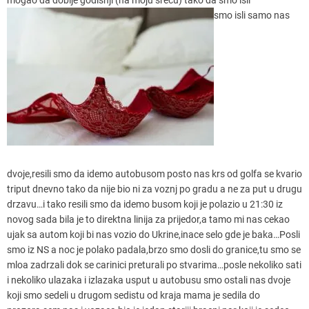
smo isli samo nas
dvoje,resili smo da idemo autobusom posto nas krs od golfa se kvario
triput dnevno tako da nije bio ni za voznj po gradu a ne za put u drugu
drzavu…i tako resili smo da idemo busom koji je polazio u 21:30 iz
novog sada bila je to direktna linija za prijedor,a tamo mi nas cekao
ujak sa autom koji bi nas vozio do Ukrine,inace selo gde je baka…Posli
smo iz NS a noc je polako padala,brzo smo dosli do granice,tu smo se
mloa zadrzali dok se carinici preturali po stvarima…posle nekoliko sati
i nekoliko ulazaka i izlazaka usput u autobusu smo ostali nas dvoje
koji smo sedeli u drugom sedistu od kraja mama je sedila do