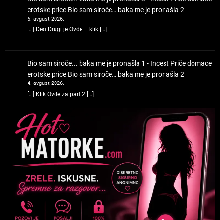
erotske price
Bio sam siroče… baka me je pronašla 2
6. avgust 2026.
[…] Deo Drugi je Ovde – klik […]
Bio sam siroče... baka me je pronašla 1 - Incest Priče domace
erotske price
Bio sam siroče… baka me je pronašla 2
4. avgust 2026.
[…] Klik Ovde za part 2 […]