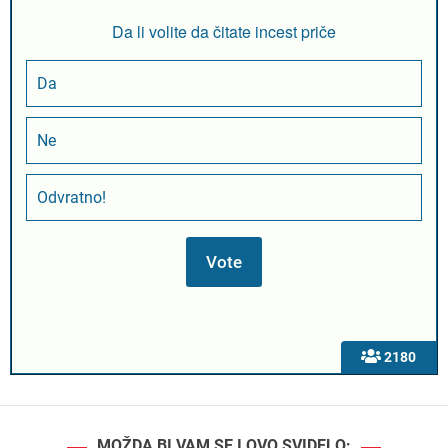
Da li volite da čitate incest priče
Da
Ne
Odvratno!
2180
MOŽDA BI VAM SE I OVO SVIDELO: