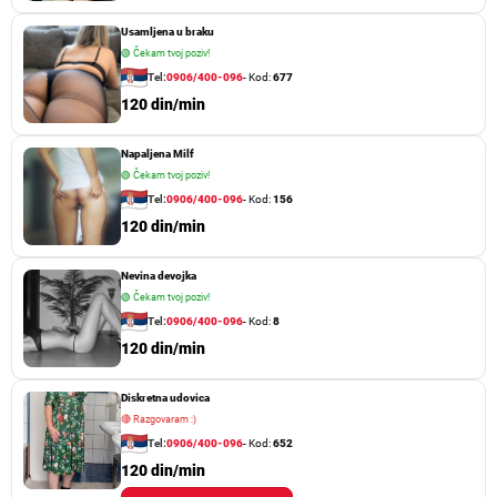
Usamljena u braku
🟢
Čekam tvoj poziv!
Tel:
0906/400-096
- Kod:
677
120 din/min
Napaljena Milf
🟢
Čekam tvoj poziv!
Tel:
0906/400-096
- Kod:
156
120 din/min
Nevina devojka
🟢
Čekam tvoj poziv!
Tel:
0906/400-096
- Kod:
8
120 din/min
Diskretna udovica
🔴
Razgovaram :)
Tel:
0906/400-096
- Kod:
652
120 din/min