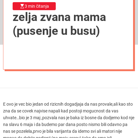
3 min čitanja
zelja zvana mama
(pusenje u busu)
E ovo je vec bio jedan od rizicnih dogadjaja da nas provale,ali kao sto
zna da se covek najvise napali kad postoji mogucnost da vas
uhvate…bio je 3 maj ,pozvala nas je baka iz bosne da dodjemo kod nje
na slavu 6 maja i da budemo par dana posto nismo bili odavno pa
nas se pozelela,prvo je bila varijanta da idemo svi ali matori nije
mogao da dobije godisnji (na moju srecu) tako da smo isli