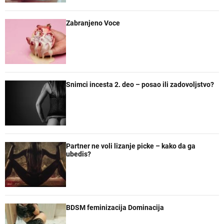
r
e
Zabranjeno Voce
Snimci incesta 2. deo – posao ili zadovoljstvo?
Partner ne voli lizanje picke – kako da ga
ubedis?
BDSM feminizacija Dominacija