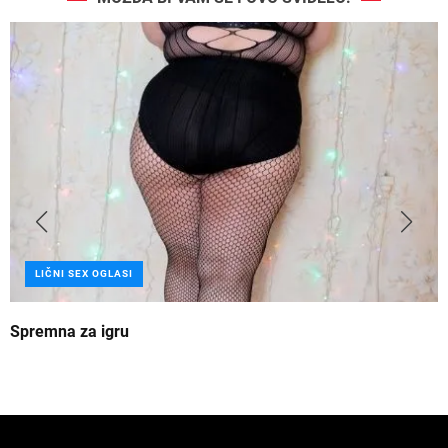
LIČNI SEX OGLASI
Spremna za igru
B