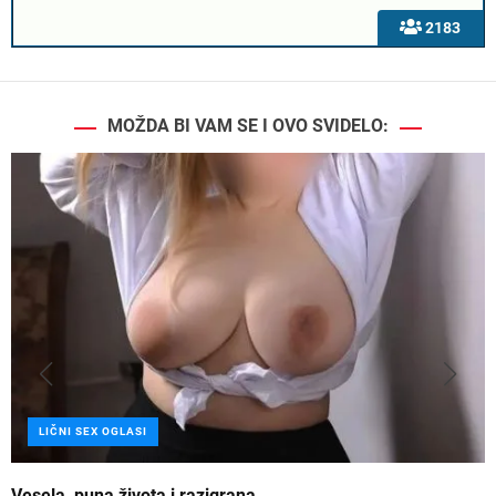
2183
MOŽDA BI VAM SE I OVO SVIDELO:
LIČNI SEX OGLASI
Vesela, puna života i razigrana
Z