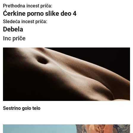
Prethodna incest priča:
K
Ćerkine porno slike deo 4
r
Sledeća incest priča:
Debela
e
Inc priče
t
a
n
j
e
č
l
Sestrino golo telo
a
n