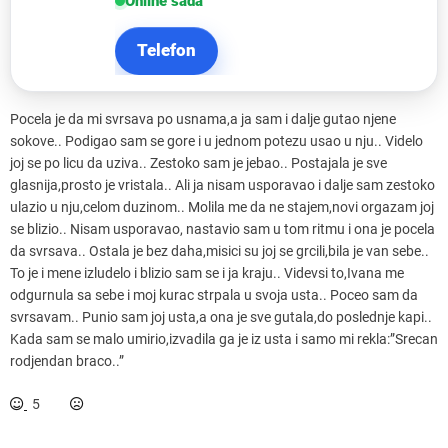
Online sada
Telefon
Pocela je da mi svrsava po usnama,a ja sam i dalje gutao njene
sokove.. Podigao sam se gore i u jednom potezu usao u nju.. Videlo
joj se po licu da uziva.. Zestoko sam je jebao.. Postajala je sve
glasnija,prosto je vristala.. Ali ja nisam usporavao i dalje sam zestoko
ulazio u nju,celom duzinom.. Molila me da ne stajem,novi orgazam joj
se blizio.. Nisam usporavao, nastavio sam u tom ritmu i ona je pocela
da svrsava.. Ostala je bez daha,misici su joj se grcili,bila je van sebe..
To je i mene izludelo i blizio sam se i ja kraju.. Videvsi to,Ivana me
odgurnula sa sebe i moj kurac strpala u svoja usta.. Poceo sam da
svrsavam.. Punio sam joj usta,a ona je sve gutala,do poslednje kapi..
Kada sam se malo umirio,izvadila ga je iz usta i samo mi rekla:”Srecan
rodjendan braco..”
5