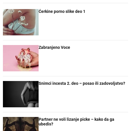
p
c
m
n
Ćerkine porno slike deo 1
u
e
e
a
l
n
n
č
a
t
t
e
r
a
n
r
e
Zabranjeno Voce
Snimci incesta 2. deo – posao ili zadovoljstvo?
Partner ne voli lizanje picke – kako da ga
ubedis?