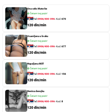
Una seks Matorke
🟢
Čekam tvoj poziv!
Tel:
0906/400-096
- Kod:
670
120 din/min
Usamljena u braku
🟢
Čekam tvoj poziv!
Tel:
0906/400-096
- Kod:
677
120 din/min
Napaljena Milf
🟢
Čekam tvoj poziv!
Tel:
0906/400-096
- Kod:
156
120 din/min
Nevina devojka
🟢
Čekam tvoj poziv!
Tel:
0906/400-096
- Kod:
8
120 din/min