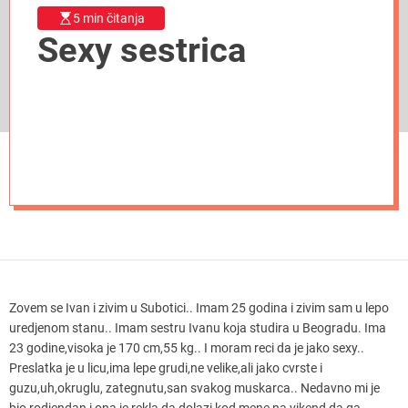
5 min čitanja
Sexy sestrica
Zovem se Ivan i zivim u Subotici.. Imam 25 godina i zivim sam u lepo
uredjenom stanu.. Imam sestru Ivanu koja studira u Beogradu. Ima
23 godine,visoka je 170 cm,55 kg.. I moram reci da je jako sexy..
Preslatka je u licu,ima lepe grudi,ne velike,ali jako cvrste i
guzu,uh,okruglu, zategnutu,san svakog muskarca.. Nedavno mi je
bio rodjendan i ona je rekla da dolazi kod mene na vikend,da ga