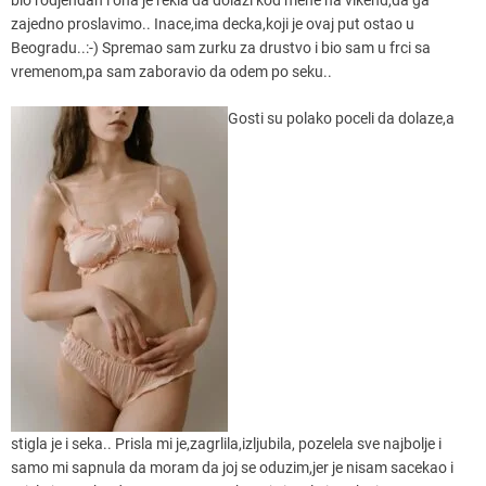
zajedno proslavimo.. Inace,ima decka,koji je ovaj put ostao u
Beogradu..:-) Spremao sam zurku za drustvo i bio sam u frci sa
vremenom,pa sam zaboravio da odem po seku..
Gosti su polako poceli da dolaze,a
stigla je i seka.. Prisla mi je,zagrlila,izljubila, pozelela sve najbolje i
samo mi sapnula da moram da joj se oduzim,jer je nisam sacekao i