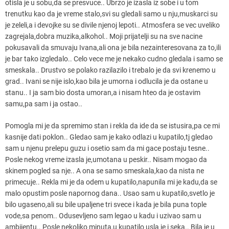
otisla je u sobu,da se presvuce.. Ubrzo je izasla iz sobe i u tom
trenutku kao da je vreme stalo,svi su gledali samo u nju,muskarci su
je zeleli,a i devojke su se divile njenoj lepoti.. Atmosfera se vec uveliko
zagrejala,dobra muzika,alkohol.. Moji prijatelji su na sve nacine
pokusavali da smuvaju Ivana,ali ona je bila nezainteresovana za to,ili
je bar tako izgledalo.. Celo vece me je nekako cudno gledala i samo se
smeskala.. Drustvo se polako razilazilo i trebalo je da svi krenemo u
grad.. Ivani se nije islo,kao bila je umorna i odlucila je da ostane u
stanu.. I ja sam bio dosta umoran,a i nisam hteo da je ostavim
samu,pa sam i ja ostao..
Pomogla mi je da spremimo stan i rekla da ide da se istusira,pa ce mi
kasnije dati poklon.. Gledao sam je kako odlazi u kupatilo,tj gledao
sam u njenu prelepu guzu i osetio sam da mi gace postaju tesne..
Posle nekog vreme izasla je,umotana u peskir.. Nisam mogao da
skinem pogled sa nje.. A ona se samo smeskala,kao da nista ne
primecuje.. Rekla mi je da odem u kupatilo,napunila mi je kadu,da se
malo opustim posle napornog dana.. Usao sam u kupatilo,svetlo je
bilo ugaseno,ali su bile upaljene tri svece i kada je bila puna tople
vode,sa penom.. Odusevljeno sam legao u kadu i uzivao sam u
ambijentu.. Posle nekoliko minuta,u kupatilo usla je i seka.. Bila je u