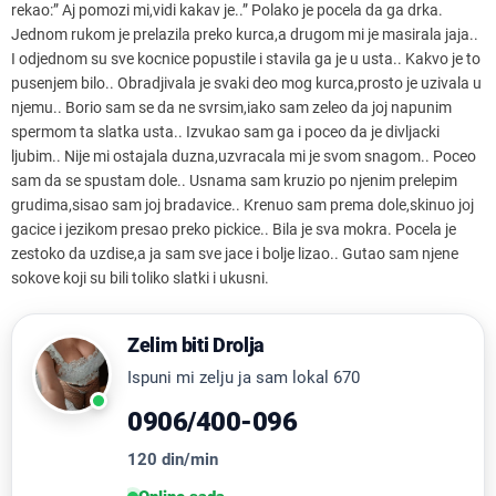
rekao:” Aj pomozi mi,vidi kakav je..” Polako je pocela da ga drka.
Jednom rukom je prelazila preko kurca,a drugom mi je masirala jaja..
I odjednom su sve kocnice popustile i stavila ga je u usta.. Kakvo je to
pusenjem bilo.. Obradjivala je svaki deo mog kurca,prosto je uzivala u
njemu.. Borio sam se da ne svrsim,iako sam zeleo da joj napunim
spermom ta slatka usta.. Izvukao sam ga i poceo da je divljacki
ljubim.. Nije mi ostajala duzna,uzvracala mi je svom snagom.. Poceo
sam da se spustam dole.. Usnama sam kruzio po njenim prelepim
grudima,sisao sam joj bradavice.. Krenuo sam prema dole,skinuo joj
gacice i jezikom presao preko pickice.. Bila je sva mokra. Pocela je
zestoko da uzdise,a ja sam sve jace i bolje lizao.. Gutao sam njene
sokove koji su bili toliko slatki i ukusni.
Zelim biti Drolja
Ispuni mi zelju ja sam lokal 670
0906/400-096
120 din/min