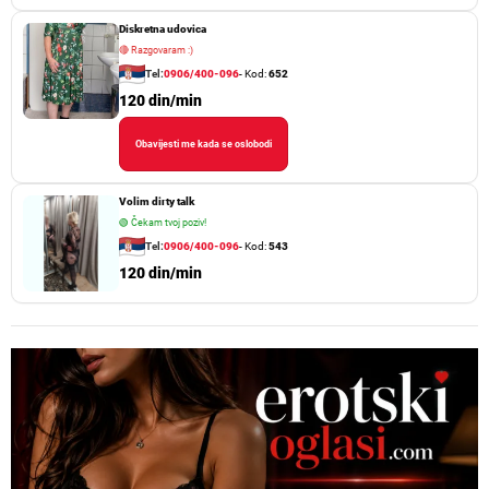
Diskretna udovica
🔴
Razgovaram :)
Tel:
0906/400-096
- Kod:
652
120 din/min
Obavijesti me kada se oslobodi
Volim dirty talk
🟢
Čekam tvoj poziv!
Tel:
0906/400-096
- Kod:
543
120 din/min