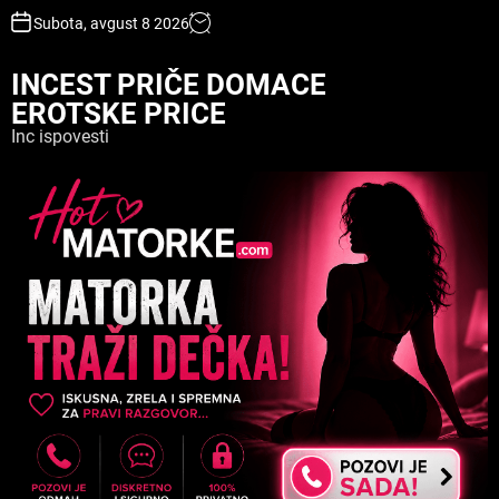
S
Subota, avgust 8 2026
k
i
INCEST PRIČE DOMACE
p
EROTSKE PRICE
t
o
Inc ispovesti
c
o
n
t
e
n
t