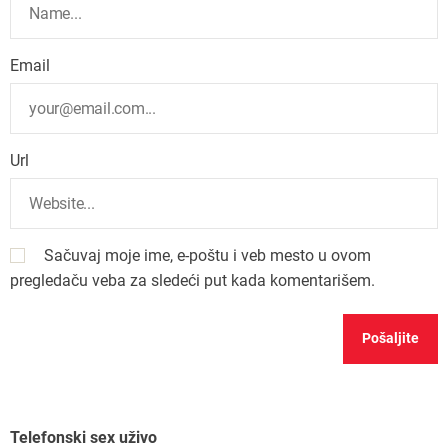
Email
Url
Sačuvaj moje ime, e-poštu i veb mesto u ovom
pregledaču veba za sledeći put kada komentarišem.
Telefonski sex uživo