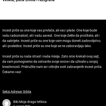
Incest priče su one koje vas privlače, ali vas i plaše. One koje bude
vašu radoznalost, ali i vašu savest. One koje želite da pročitate, ali i
da sakrijete. Incest priče su one koje vam mogu doneti zadovoljstvo,
ali i posledice. Incest priče su one koje se ne zaboravljaju lako.
Incest priče su naša strast i naša misija. Zato smo kreirali ovaj sajt,
da vam pomognemo da ostvarite svoje snove i da uživate u svojoj
kreativnosti. Pridružite nam se i otkrijte svet zabranjenih incest priča.
Čekamo vas!
Seksi Adresar Srbija
Biki
Moja draga tetkica