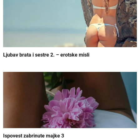
k
a
Ljubav brata i sestre 2. – erotske misli
Ispovest zabrinute majke 3