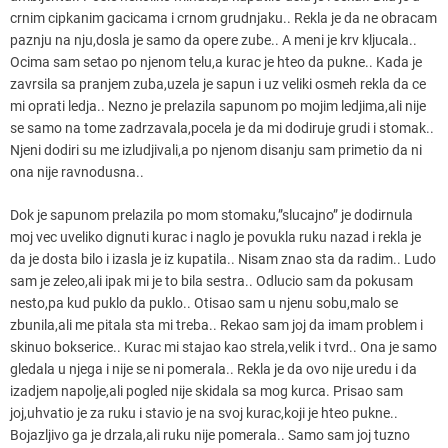
crnim cipkanim gacicama i crnom grudnjaku.. Rekla je da ne obracam
paznju na nju,dosla je samo da opere zube.. A meni je krv kljucala..
Ocima sam setao po njenom telu,a kurac je hteo da pukne.. Kada je
zavrsila sa pranjem zuba,uzela je sapun i uz veliki osmeh rekla da ce
mi oprati ledja.. Nezno je prelazila sapunom po mojim ledjima,ali nije
se samo na tome zadrzavala,pocela je da mi dodiruje grudi i stomak..
Njeni dodiri su me izludjivali,a po njenom disanju sam primetio da ni
ona nije ravnodusna..
Dok je sapunom prelazila po mom stomaku,”slucajno” je dodirnula
moj vec uveliko dignuti kurac i naglo je povukla ruku nazad i rekla je
da je dosta bilo i izasla je iz kupatila.. Nisam znao sta da radim.. Ludo
sam je zeleo,ali ipak mi je to bila sestra.. Odlucio sam da pokusam
nesto,pa kud puklo da puklo.. Otisao sam u njenu sobu,malo se
zbunila,ali me pitala sta mi treba.. Rekao sam joj da imam problem i
skinuo bokserice.. Kurac mi stajao kao strela,velik i tvrd.. Ona je samo
gledala u njega i nije se ni pomerala.. Rekla je da ovo nije uredu i da
izadjem napolje,ali pogled nije skidala sa mog kurca. Prisao sam
joj,uhvatio je za ruku i stavio je na svoj kurac,koji je hteo pukne..
Bojazljivo ga je drzala,ali ruku nije pomerala.. Samo sam joj tuzno