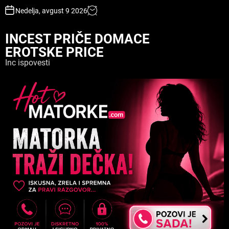
S
Nedelja, avgust 9 2026
k
i
INCEST PRIČE DOMACE
p
EROTSKE PRICE
t
o
Inc ispovesti
c
o
n
t
e
n
t