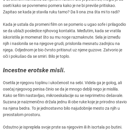
oseti kako se povremeno pomera kako je ne bi previše pritiskao.
Zapitao se kada je stavila ruku tamo? Da li ona zna šta mi to radi?
Kada je ustala da promeni film on se pomerio u ugao sofe i prilagodio
se da ublaži posledice njihovog kontakta. Međutim, kada se vratila
iskoristila je momenat što su mu noge razmaknute. Sela je između
njih i naslonila se na njegove grudi, prislonila mesnatu zadnjicu na
njega. Odjednom je bio čvrsto pritisnut uz njene guzove. Zatvorio je
oči i pokušao da se smiri. Bilo je toplo.
Incestne erotske misli.
Osetila je njegovu toplinu i ukočenost na sebi. Videla ga je golog, ali
osećaj njegovog penisa činio se da je mnogo deblji nego je mislila.
Kako se film nastavljao, mikroeskalacije su se neprimetno dešavale.
Suzana je naizmenično držala jednu ili obe ruke koje je prirodno stavio
na njena bedra. To je jednostavno bilo najudobnije mesto za njih u
preostalom prostoru.
Odsutno je ispreplela svoje prste sa njegovim ili ih iscrtala po butini.