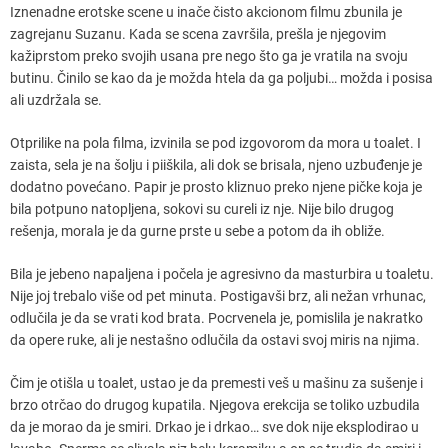
Iznenadne erotske scene u inače čisto akcionom filmu zbunila je
zagrejanu Suzanu. Kada se scena završila, prešla je njegovim
kažiprstom preko svojih usana pre nego što ga je vratila na svoju
butinu. Činilo se kao da je možda htela da ga poljubi… možda i posisa
ali uzdržala se.
Otprilike na pola filma, izvinila se pod izgovorom da mora u toalet. I
zaista, sela je na šolju i piiškila, ali dok se brisala, njeno uzbuđenje je
dodatno povećano. Papir je prosto kliznuo preko njene pičke koja je
bila potpuno natopljena, sokovi su cureli iz nje. Nije bilo drugog
rešenja, morala je da gurne prste u sebe a potom da ih obliže.
Bila je jebeno napaljena i počela je agresivno da masturbira u toaletu.
Nije joj trebalo više od pet minuta. Postigavši brz, ali nežan vrhunac,
odlučila je da se vrati kod brata. Pocrvenela je, pomislila je nakratko
da opere ruke, ali je nestašno odlučila da ostavi svoj miris na njima.
Čim je otišla u toalet, ustao je da premesti veš u mašinu za sušenje i
brzo otrčao do drugog kupatila. Njegova erekcija se toliko uzbudila
da je morao da je smiri. Drkao je i drkao… sve dok nije eksplodirao u