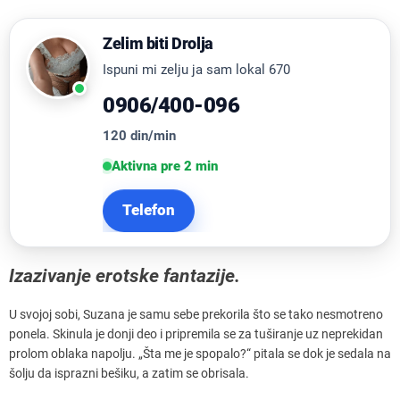
Zelim biti Drolja
Ispuni mi zelju ja sam lokal 670
0906/400-096
120 din/min
Aktivna pre 2 min
Telefon
Izazivanje erotske fantazije.
U svojoj sobi, Suzana je samu sebe prekorila što se tako nesmotreno
ponela. Skinula je donji deo i pripremila se za tuširanje uz neprekidan
prolom oblaka napolju. „Šta me je spopalo?“ pitala se dok je sedala na
šolju da isprazni bešiku, a zatim se obrisala.