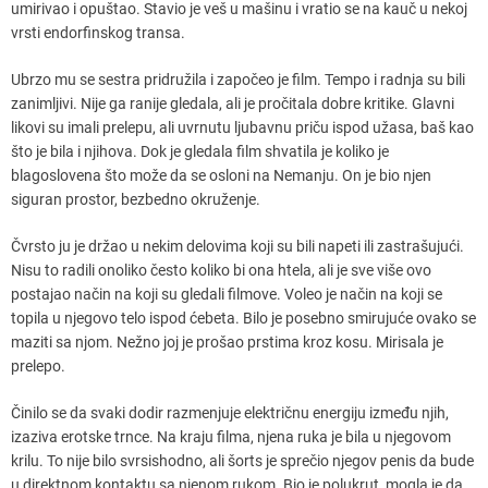
umirivao i opuštao. Stavio je veš u mašinu i vratio se na kauč u nekoj
vrsti endorfinskog transa.
Ubrzo mu se sestra pridružila i započeo je film. Tempo i radnja su bili
zanimljivi. Nije ga ranije gledala, ali je pročitala dobre kritike. Glavni
likovi su imali prelepu, ali uvrnutu ljubavnu priču ispod užasa, baš kao
što je bila i njihova. Dok je gledala film shvatila je koliko je
blagoslovena što može da se osloni na Nemanju. On je bio njen
siguran prostor, bezbedno okruženje.
Čvrsto ju je držao u nekim delovima koji su bili napeti ili zastrašujući.
Nisu to radili onoliko često koliko bi ona htela, ali je sve više ovo
postajao način na koji su gledali filmove. Voleo je način na koji se
topila u njegovo telo ispod ćebeta. Bilo je posebno smirujuće ovako se
maziti sa njom. Nežno joj je prošao prstima kroz kosu. Mirisala je
prelepo.
Činilo se da svaki dodir razmenjuje električnu energiju između njih,
izaziva erotske trnce. Na kraju filma, njena ruka je bila u njegovom
krilu. To nije bilo svrsishodno, ali šorts je sprečio njegov penis da bude
u direktnom kontaktu sa njenom rukom. Bio je polukrut, mogla je da