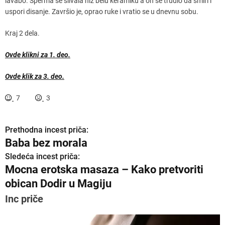
lavabo. Sperma se slivala niz belu keramiku a on se trudio da smiri i
uspori disanje. Završio je, oprao ruke i vratio se u dnevnu sobu.
Kraj 2 dela.
Ovde klikni za 1. deo.
Ovde klik za 3. deo.
7
3
Prethodna incest priča:
K
Baba bez morala
r
Sledeća incest priča:
Mocna erotska masaza – Kako pretvoriti
e
obican Dodir u Magiju
t
Inc priče
a