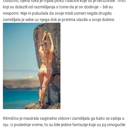
Odsutno, njena ruka je trljala pičku i dlačice koje su je okruživale. Trnci
koji su dolazili od razmišljanja o tome da je on dodiruje – bili su
nesporni. Nije ni pokušala da svoje misli usmeri negde drugde;
zamišljala je sebe uz njega dok je prstima ulazila u svoje dubine.
Ritmično je masirala vaginalne zidove i zamišljala ga kako se zabija u
nju. U poslednje vreme, to su bile jedine fantazije koje su joj omogućile