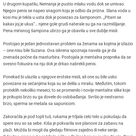
U drugom kupatilu, Nemanja je pustio mlaku vodu dok se umivao.
Njegov penis se napeo snagom koju je odbio da prizna. Slana voda u
kosi mu je tekla u usta dok je posezao za šamponom. „Pitam se
kakav joj je ukus“… njene gole grudi naterale su ga na razmišljanje.
Pena mirisnog šampona ubrzo ga je obavila u sve dublje misli.
Postojao je jedan jednostavan problem sa ženama sa kojima je izlazio
– one nisu bile Suzana. Ova iskrena spoznaja navela ga je da
znenada počne da masturbira. Postojala je mentalna prepreka da se
svesno fokusira na nju dok je drkao nabrekli penis.
Ponekad bi ulazila u njegove erotske misli, ali one su bile usko
povezane sa sećanjima koja su se delila u mraku. Međutim, tokom
proteklih nekoliko meseci, to se promenilo i novije mentalne slike koje
je prikupio brzo su ga dovele do oslobađanja. Svršio je nestvarno
brzo, sperma se mešala sa sapunicom.
Zakoračila je pod topli tuš, rukama je trljala celo telo u pokušaju da
spere svu so sa sebe. Kiša je pokvarila sve planove za zabavu na
plaži. Možda bi mogli da gledaju filmove zajedno ili neke serije.