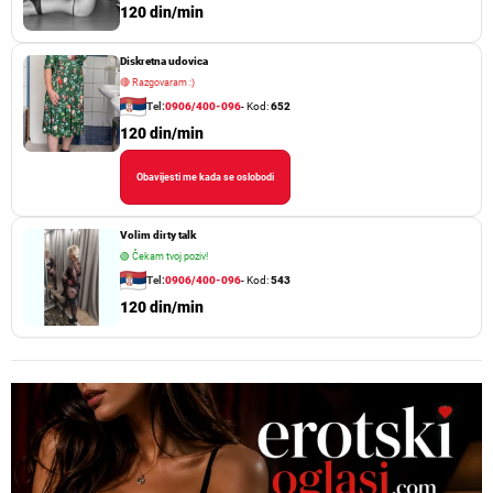
120 din/min
Diskretna udovica
🔴
Razgovaram :)
Tel:
0906/400-096
- Kod:
652
120 din/min
Obavijesti me kada se oslobodi
Volim dirty talk
🟢
Čekam tvoj poziv!
Tel:
0906/400-096
- Kod:
543
120 din/min