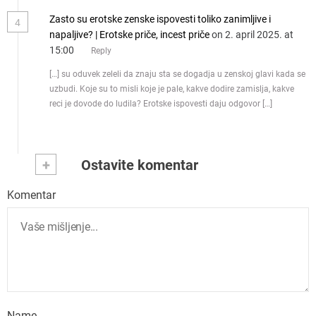
Zasto su erotske zenske ispovesti toliko zanimljive i
4
napaljive? | Erotske priče, incest priče
on 2. april 2025. at
15:00
Reply
[…] su oduvek zeleli da znaju sta se dogadja u zenskoj glavi kada se
uzbudi. Koje su to misli koje je pale, kakve dodire zamislja, kakve
reci je dovode do ludila? Erotske ispovesti daju odgovor […]
+
Ostavite komentar
Komentar
Name