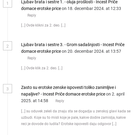
Ljubav brata i sestre 1. - oluja prošlosti - Incest Priče
1
domace erotske price
on 18. decembar 2024. at 12:33
Reply
[…] Ovde klikni za 2. deo. […]
Ljubav brata i sestre 3. - Grom sadašnjosti - Incest Priče
2
domace erotske price
on 20. decembar 2024. at 13:57
Reply
[…] Ovde klik za 2. deo. […]
Zasto su erotske zenske ispovesti toliko zanimljive i
3
napaljive? - Incest Priče domace erotske price
on 2. april
2025. at 14:58
Reply
[…] su oduvek zeleli da znaju sta se dogadja u zenskoj glavi kada se
uzbudi. Koje su to misli koje je pale, kakve dodire zamislja, kakve
reci je dovode do ludila? Erotske ispovesti daju odgovor […]