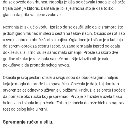
da se dovede do vrhunca. Napolju je kiša pojačavala i sada je još brže
trljala osetljiv klitoris. Dahtala je i bila je srećna što je kiša toliko
glasna da prikriva njene zvukove.
Nemanja je isključio vodu i izašao da se osuši. Bilo ga je sramota što
je dostigao vrhunac misleći o sestri na takav način. Osušio se i otišao
u svoju sobu da obuče šorts i majicu. Ogladneo je i sišao je u kuhinju
da spremi obrok za sestru i sebe. Suzana je stajala ispred ogledala
dok se sušila. Trnci su se samo malo smanjili. Prošle su skoro dve
godine otkako je raskinula sa dečkom. Nije izlazila niti je čak
pokušavala da pronađe nekog novog.
Okačila je svoj peškir i otišla u svoju sobu da obuče laganu haljinu
koja je mogla da prođe i za spavaćicu. Osećala je da je taj dan kao
stvoren za celodnevno uživanje u pidžami. Pridružila se bratu i počela
da pomaže oko ručka koji je spremao. Prvo je iz frižidera uzela flašu
belog vina i sipala im po čašu. Zatim je počela da reže hleb da napravi
tost od belog luka u rerni.
Spremanje ručka u stilu.