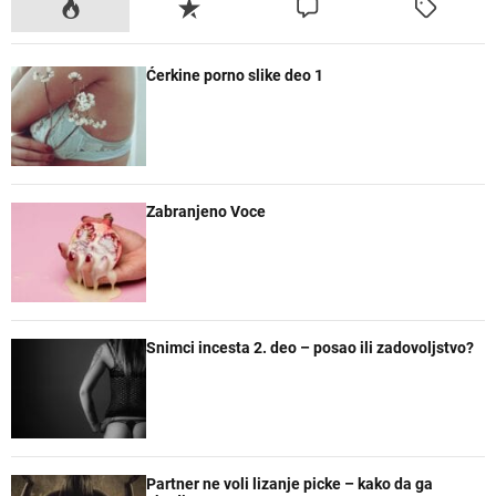
P
R
K
O
o
e
o
z
p
c
m
n
Ćerkine porno slike deo 1
u
e
e
a
l
n
n
č
a
t
t
e
r
a
n
r
e
Zabranjeno Voce
Snimci incesta 2. deo – posao ili zadovoljstvo?
Partner ne voli lizanje picke – kako da ga