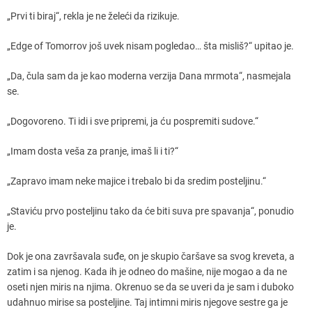
„Prvi ti biraj“, rekla je ne želeći da rizikuje.
„Edge of Tomorrov još uvek nisam pogledao… šta misliš?“ upitao je.
„Da, čula sam da je kao moderna verzija Dana mrmota“, nasmejala
se.
„Dogovoreno. Ti idi i sve pripremi, ja ću pospremiti sudove.“
„Imam dosta veša za pranje, imaš li i ti?“
„Zapravo imam neke majice i trebalo bi da sredim posteljinu.“
„Staviću prvo posteljinu tako da će biti suva pre spavanja“, ponudio
je.
Dok je ona završavala suđe, on je skupio čaršave sa svog kreveta, a
zatim i sa njenog. Kada ih je odneo do mašine, nije mogao a da ne
oseti njen miris na njima. Okrenuo se da se uveri da je sam i duboko
udahnuo mirise sa posteljine. Taj intimni miris njegove sestre ga je