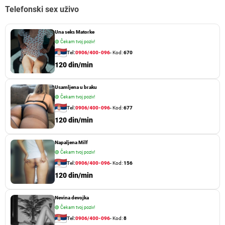
Telefonski sex uživo
Una seks Matorke
🟢
Čekam tvoj poziv!
Tel:
0906/400-096
- Kod:
670
120 din/min
Usamljena u braku
🟢
Čekam tvoj poziv!
Tel:
0906/400-096
- Kod:
677
120 din/min
Napaljena Milf
🟢
Čekam tvoj poziv!
Tel:
0906/400-096
- Kod:
156
120 din/min
Nevina devojka
🟢
Čekam tvoj poziv!
Tel:
0906/400-096
- Kod:
8