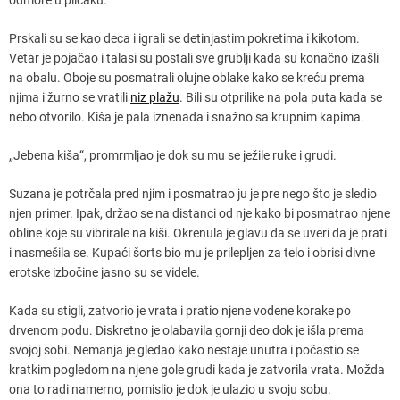
Prskali su se kao deca i igrali se detinjastim pokretima i kikotom.
Vetar je pojačao i talasi su postali sve grublji kada su konačno izašli
na obalu. Oboje su posmatrali olujne oblake kako se kreću prema
njima i žurno se vratili
niz plažu
. Bili su otprilike na pola puta kada se
nebo otvorilo. Kiša je pala iznenada i snažno sa krupnim kapima.
„Jebena kiša“, promrmljao je dok su mu se ježile ruke i grudi.
Suzana je potrčala pred njim i posmatrao ju je pre nego što je sledio
njen primer. Ipak, držao se na distanci od nje kako bi posmatrao njene
obline koje su vibrirale na kiši. Okrenula je glavu da se uveri da je prati
i nasmešila se. Kupaći šorts bio mu je prilepljen za telo i obrisi divne
erotske izbočine jasno su se videle.
Kada su stigli, zatvorio je vrata i pratio njene vodene korake po
drvenom podu. Diskretno je olabavila gornji deo dok je išla prema
svojoj sobi. Nemanja je gledao kako nestaje unutra i počastio se
kratkim pogledom na njene gole grudi kada je zatvorila vrata. Možda
ona to radi namerno, pomislio je dok je ulazio u svoju sobu.