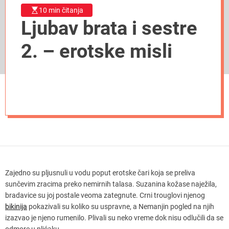
10 min čitanja
Ljubav brata i sestre
2. – erotske misli
Zajedno su pljusnuli u vodu poput erotske čari koja se preliva
sunčevim zracima preko nemirnih talasa. Suzanina kožase naježila,
bradavice su joj postale veoma zategnute. Crni trouglovi njenog
bikinija
pokazivali su koliko su uspravne, a Nemanjin pogled na njih
izazvao je njeno rumenilo. Plivali su neko vreme dok nisu odlučili da se
odmore u plićaku.