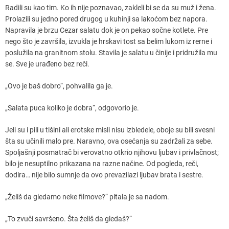
Radili su kao tim. Ko ih nije poznavao, zakleli bi se da su muž i žena.
Prolazili su jedno pored drugog u kuhinji sa lakoćom bez napora.
Napravila je brzu Cezar salatu dok je on pekao sočne kotlete. Pre
nego što je završila, izvukla je hrskavi tost sa belim lukom iz rerne i
poslužila na granitnom stolu. Stavila je salatu u činije i pridružila mu
se. Sve je urađeno bez reči.
„Ovo je baš dobro“, pohvalila ga je.
„Salata puca koliko je dobra“, odgovorio je.
Jeli su i pili u tišini ali erotske misli nisu izbledele, oboje su bili svesni
šta su učinili malo pre. Naravno, ova osećanja su zadržali za sebe.
Spoljašnji posmatrač bi verovatno otkrio njihovu ljubav i privlačnost;
bilo je nesuptilno prikazana na razne načine. Od pogleda, reči,
dodira… nije bilo sumnje da ovo prevazilazi ljubav brata i sestre.
„Želiš da gledamo neke filmove?“ pitala je sa nadom.
„To zvuči savršeno. Šta želiš da gledaš?“