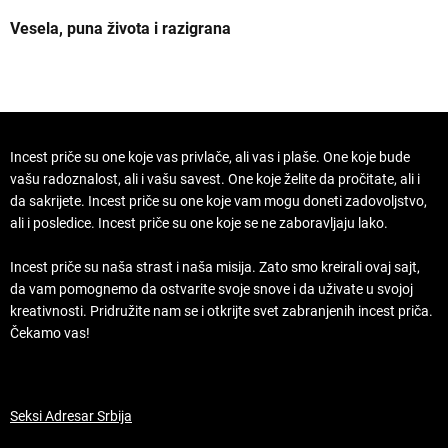
Vesela, puna života i razigrana
Z
Incest priče su one koje vas privlače, ali vas i plaše. One koje bude
vašu radoznalost, ali i vašu savest. One koje želite da pročitate, ali i
da sakrijete. Incest priče su one koje vam mogu doneti zadovoljstvo,
ali i posledice. Incest priče su one koje se ne zaboravljaju lako.
Incest priče su naša strast i naša misija. Zato smo kreirali ovaj sajt,
da vam pomognemo da ostvarite svoje snove i da uživate u svojoj
kreativnosti. Pridružite nam se i otkrijte svet zabranjenih incest priča.
Čekamo vas!
Seksi Adresar Srbija