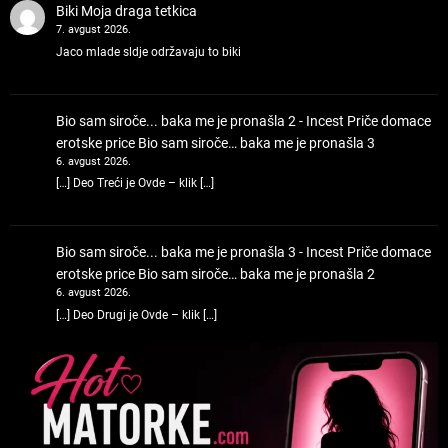
Biki
Moja draga tetkica
7. avgust 2026.
Jaco mlade sldje održavaju to biki
Bio sam siroče... baka me je pronašla 2 - Incest Priče domace
erotske price
Bio sam siroče… baka me je pronašla 3
6. avgust 2026.
[…] Deo Treći je Ovde – klik […]
Bio sam siroče... baka me je pronašla 3 - Incest Priče domace
erotske price
Bio sam siroče… baka me je pronašla 2
6. avgust 2026.
[…] Deo Drugi je Ovde – klik […]