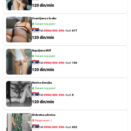
120 din/min
Usamljena u braku
🟢
Čekam tvoj poziv!
Tel:
0906/400-096
- Kod:
677
120 din/min
Napaljena Milf
🟢
Čekam tvoj poziv!
Tel:
0906/400-096
- Kod:
156
120 din/min
Nevina devojka
🟢
Čekam tvoj poziv!
Tel:
0906/400-096
- Kod:
8
120 din/min
Diskretna udovica
🔴
Razgovaram :)
Tel:
0906/400-096
- Kod:
652