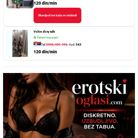
120 din/min
Obavijesti me kada se oslobodi
Volim dirty talk
🟢
Čekam tvoj poziv!
Tel:
0906/400-096
- Kod:
543
120 din/min