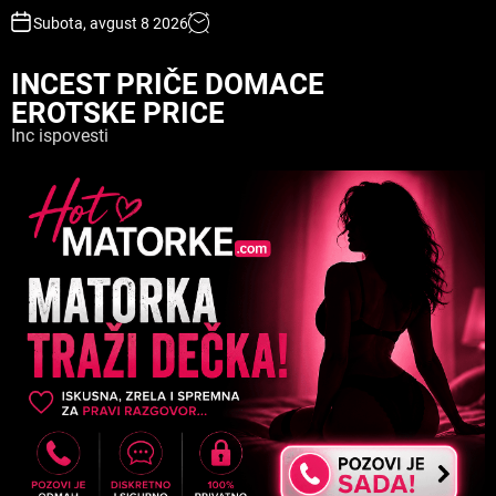
S
Subota, avgust 8 2026
k
i
INCEST PRIČE DOMACE
p
EROTSKE PRICE
t
o
Inc ispovesti
c
o
n
t
e
n
t