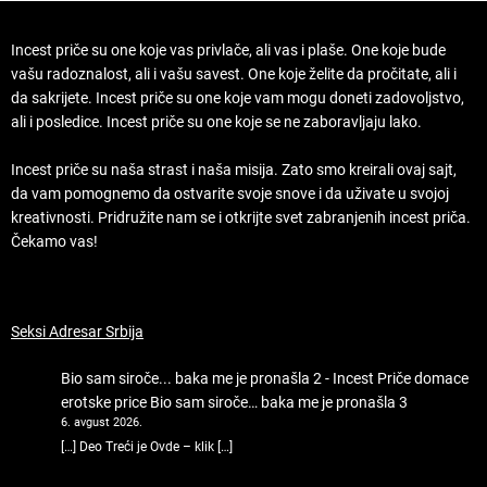
Incest priče su one koje vas privlače, ali vas i plaše. One koje bude
vašu radoznalost, ali i vašu savest. One koje želite da pročitate, ali i
da sakrijete. Incest priče su one koje vam mogu doneti zadovoljstvo,
ali i posledice. Incest priče su one koje se ne zaboravljaju lako.
Incest priče su naša strast i naša misija. Zato smo kreirali ovaj sajt,
da vam pomognemo da ostvarite svoje snove i da uživate u svojoj
kreativnosti. Pridružite nam se i otkrijte svet zabranjenih incest priča.
Čekamo vas!
Seksi Adresar Srbija
Bio sam siroče... baka me je pronašla 2 - Incest Priče domace
erotske price
Bio sam siroče… baka me je pronašla 3
6. avgust 2026.
[…] Deo Treći je Ovde – klik […]