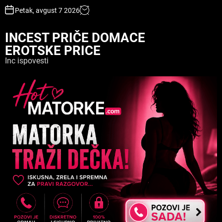
S
Petak, avgust 7 2026
k
i
INCEST PRIČE DOMACE
p
EROTSKE PRICE
t
o
Inc ispovesti
c
o
n
t
e
n
t