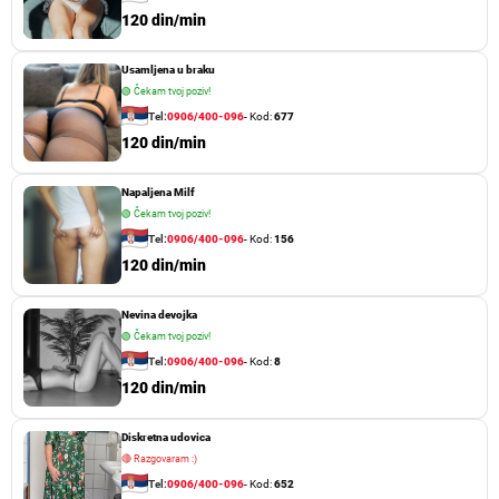
120 din/min
Usamljena u braku
🟢
Čekam tvoj poziv!
Tel:
0906/400-096
- Kod:
677
120 din/min
Napaljena Milf
🟢
Čekam tvoj poziv!
Tel:
0906/400-096
- Kod:
156
120 din/min
Nevina devojka
🟢
Čekam tvoj poziv!
Tel:
0906/400-096
- Kod:
8
120 din/min
Diskretna udovica
🔴
Razgovaram :)
Tel:
0906/400-096
- Kod:
652