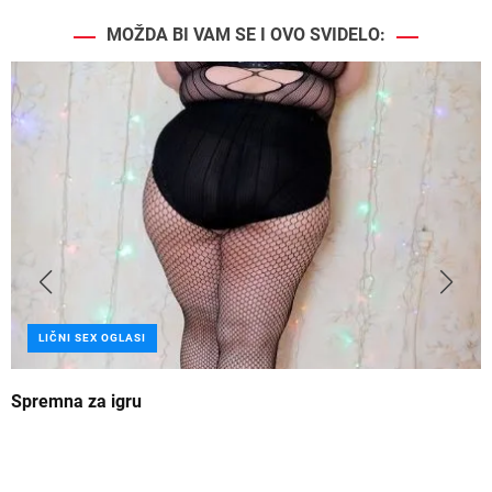
MOŽDA BI VAM SE I OVO SVIDELO:
LIČNI SEX OGLASI
Spremna za igru
B