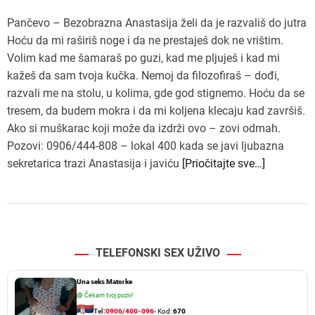
Pančevo – Bezobrazna Anastasija želi da je razvališ do jutra
Hoću da mi raširiš noge i da ne prestaješ dok ne vrištim.
Volim kad me šamaraš po guzi, kad me pljuješ i kad mi
kažeš da sam tvoja kučka. Nemoj da filozofiraš – dođi,
razvali me na stolu, u kolima, gde god stignemo. Hoću da se
tresem, da budem mokra i da mi koljena klecaju kad završiš.
Ako si muškarac koji može da izdrži ovo – zovi odmah.
Pozovi: 0906/444-808 – lokal 400 kada se javi ljubazna
sekretarica trazi Anastasija i javiću
[Priočitajte sve…]
TELEFONSKI SEX UŽIVO
Una seks Matorke
🟢
Čekam tvoj poziv!
Tel:
0906/400-096
- Kod:
670