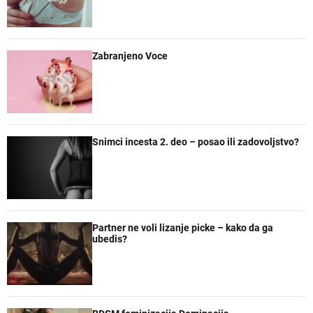
a
t
t
e
r
a
n
r
e
Zabranjeno Voce
Snimci incesta 2. deo – posao ili zadovoljstvo?
Partner ne voli lizanje picke – kako da ga
ubedis?