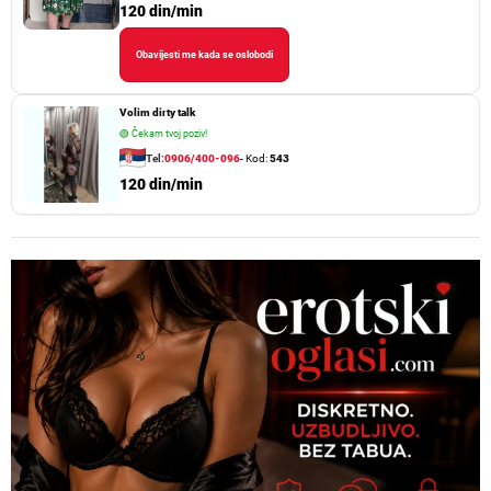
120 din/min
Obavijesti me kada se oslobodi
Volim dirty talk
🟢
Čekam tvoj poziv!
Tel:
0906/400-096
- Kod:
543
120 din/min