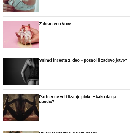
a
t
t
e
r
a
n
r
e
Zabranjeno Voce
Snimci incesta 2. deo – posao ili zadovoljstvo?
Partner ne voli lizanje picke – kako da ga
ubedis?