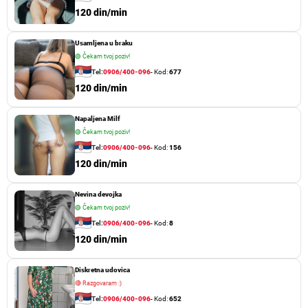
120 din/min
Usamljena u braku
🟢
Čekam tvoj poziv!
Tel:
0906/400-096
- Kod:
677
120 din/min
Napaljena Milf
🟢
Čekam tvoj poziv!
Tel:
0906/400-096
- Kod:
156
120 din/min
Nevina devojka
🟢
Čekam tvoj poziv!
Tel:
0906/400-096
- Kod:
8
120 din/min
Diskretna udovica
🔴
Razgovaram :)
Tel:
0906/400-096
- Kod:
652