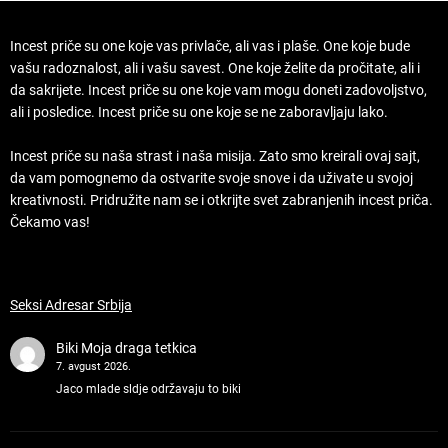
Incest priče su one koje vas privlače, ali vas i plaše. One koje bude
vašu radoznalost, ali i vašu savest. One koje želite da pročitate, ali i
da sakrijete. Incest priče su one koje vam mogu doneti zadovoljstvo,
ali i posledice. Incest priče su one koje se ne zaboravljaju lako.
Incest priče su naša strast i naša misija. Zato smo kreirali ovaj sajt,
da vam pomognemo da ostvarite svoje snove i da uživate u svojoj
kreativnosti. Pridružite nam se i otkrijte svet zabranjenih incest priča.
Čekamo vas!
Seksi Adresar Srbija
Biki
Moja draga tetkica
7. avgust 2026.
Jaco mlade sldje održavaju to biki