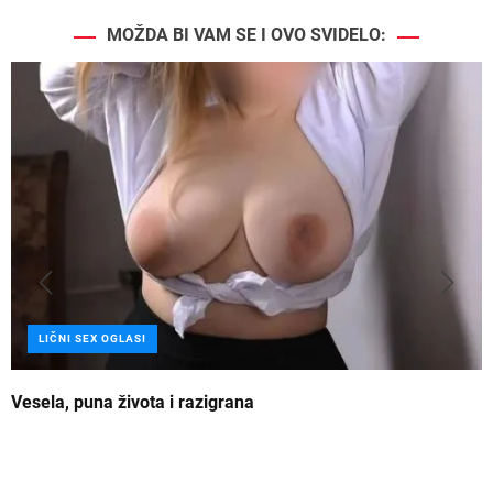
MOŽDA BI VAM SE I OVO SVIDELO:
LIČNI SEX OGLASI
Vesela, puna života i razigrana
Z