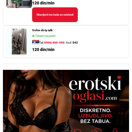
120 din/min
Obavijesti me kada se oslobodi
Volim dirty talk
🟢
Čekam tvoj poziv!
Tel:
0906/400-096
- Kod:
543
120 din/min