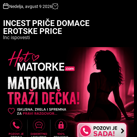
S
Nedelja, avgust 9 2026
k
i
INCEST PRIČE DOMACE
p
EROTSKE PRICE
t
o
Inc ispovesti
c
o
n
t
e
n
t