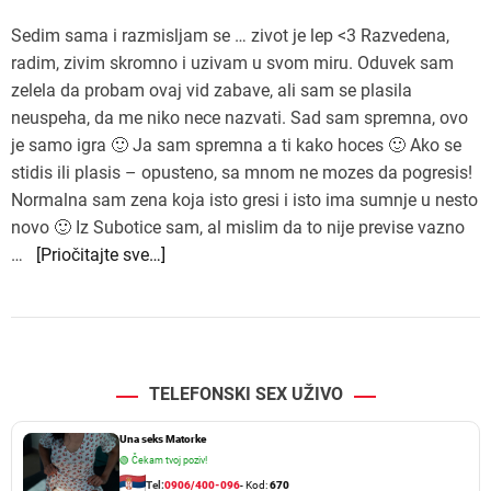
Sedim sama i razmisljam se … zivot je lep <3 Razvedena,
radim, zivim skromno i uzivam u svom miru. Oduvek sam
zelela da probam ovaj vid zabave, ali sam se plasila
neuspeha, da me niko nece nazvati. Sad sam spremna, ovo
je samo igra 🙂 Ja sam spremna a ti kako hoces 🙂 Ako se
stidis ili plasis – opusteno, sa mnom ne mozes da pogresis!
Normalna sam zena koja isto gresi i isto ima sumnje u nesto
novo 🙂 Iz Subotice sam, al mislim da to nije previse vazno
…
[Priočitajte sve…]
TELEFONSKI SEX UŽIVO
Una seks Matorke
🟢
Čekam tvoj poziv!
Tel:
0906/400-096
- Kod:
670