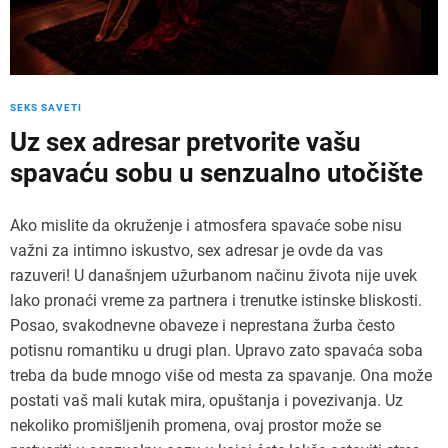
SEKS SAVETI
Uz sex adresar pretvorite vašu
spavaću sobu u senzualno utočište
Ako mislite da okruženje i atmosfera spavaće sobe nisu
važni za intimno iskustvo, sex adresar je ovde da vas
razuveri! U današnjem užurbanom načinu života nije uvek
lako pronaći vreme za partnera i trenutke istinske bliskosti.
Posao, svakodnevne obaveze i neprestana žurba često
potisnu romantiku u drugi plan. Upravo zato spavaća soba
treba da bude mnogo više od mesta za spavanje. Ona može
postati vaš mali kutak mira, opuštanja i povezivanja. Uz
nekoliko promišljenih promena, ovaj prostor može se