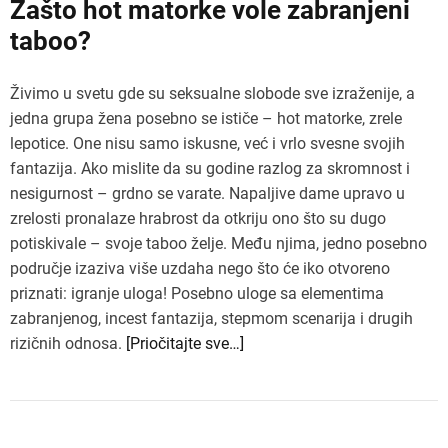
Zašto hot matorke vole zabranjeni
taboo?
Živimo u svetu gde su seksualne slobode sve izraženije, a
jedna grupa žena posebno se ističe – hot matorke, zrele
lepotice. One nisu samo iskusne, već i vrlo svesne svojih
fantazija. Ako mislite da su godine razlog za skromnost i
nesigurnost – grdno se varate. Napaljive dame upravo u
zrelosti pronalaze hrabrost da otkriju ono što su dugo
potiskivale – svoje taboo želje. Među njima, jedno posebno
područje izaziva više uzdaha nego što će iko otvoreno
priznati: igranje uloga! Posebno uloge sa elementima
zabranjenog, incest fantazija, stepmom scenarija i drugih
rizičnih odnosa.
[Priočitajte sve…]