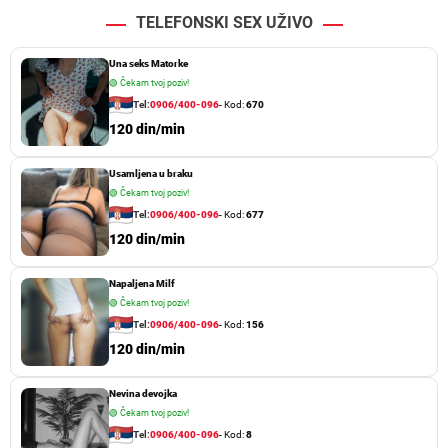
TELEFONSKI SEX UŽIVO
Una seks Matorke
🟢
Čekam tvoj poziv!
Tel:
0906/400-096
- Kod:
670
120 din/min
Usamljena u braku
🟢
Čekam tvoj poziv!
Tel:
0906/400-096
- Kod:
677
120 din/min
Napaljena Milf
🟢
Čekam tvoj poziv!
Tel:
0906/400-096
- Kod:
156
120 din/min
Nevina devojka
🟢
Čekam tvoj poziv!
Tel:
0906/400-096
- Kod:
8