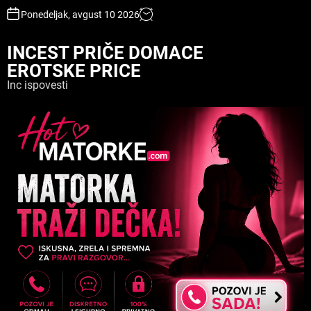
S
Ponedeljak, avgust 10 2026
k
i
INCEST PRIČE DOMACE
p
EROTSKE PRICE
t
o
Inc ispovesti
c
o
n
t
e
n
t