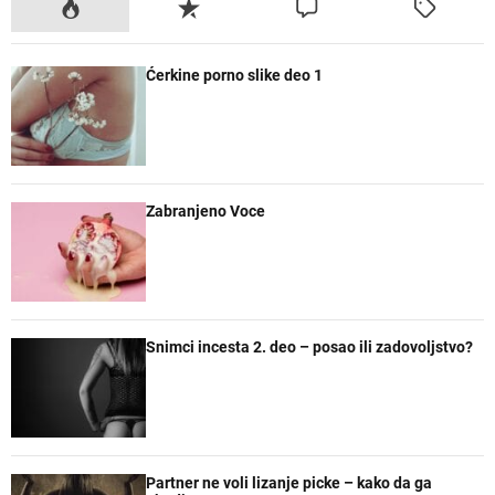
P
R
K
O
o
e
o
z
p
c
m
n
Ćerkine porno slike deo 1
u
e
e
a
l
n
n
č
a
t
t
e
r
a
n
r
e
Zabranjeno Voce
Snimci incesta 2. deo – posao ili zadovoljstvo?
Partner ne voli lizanje picke – kako da ga