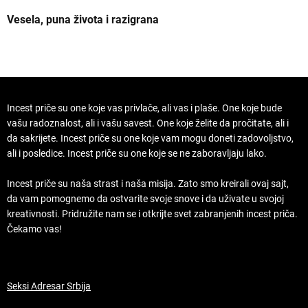
Vesela, puna života i razigrana
Z
Incest priče su one koje vas privlače, ali vas i plaše. One koje bude
vašu radoznalost, ali i vašu savest. One koje želite da pročitate, ali i
da sakrijete. Incest priče su one koje vam mogu doneti zadovoljstvo,
ali i posledice. Incest priče su one koje se ne zaboravljaju lako.
Incest priče su naša strast i naša misija. Zato smo kreirali ovaj sajt,
da vam pomognemo da ostvarite svoje snove i da uživate u svojoj
kreativnosti. Pridružite nam se i otkrijte svet zabranjenih incest priča.
Čekamo vas!
Seksi Adresar Srbija