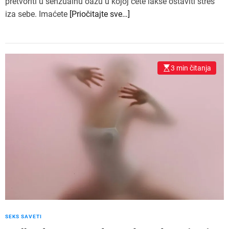
pretvoriti u senzualnu oazu u kojoj ćete lakše ostaviti stres
iza sebe. Imaćete
[Priočitajte sve…]
3 min čitanja
SEKS SAVETI