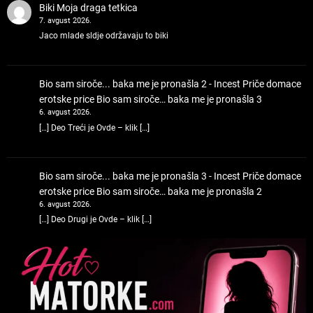
Biki
Moja draga tetkica
7. avgust 2026.
Jaco mlade sldje održavaju to biki
Bio sam siroče... baka me je pronašla 2 - Incest Priče domace
erotske price
Bio sam siroče… baka me je pronašla 3
6. avgust 2026.
[…] Deo Treći je Ovde – klik […]
Bio sam siroče... baka me je pronašla 3 - Incest Priče domace
erotske price
Bio sam siroče… baka me je pronašla 2
6. avgust 2026.
[…] Deo Drugi je Ovde – klik […]