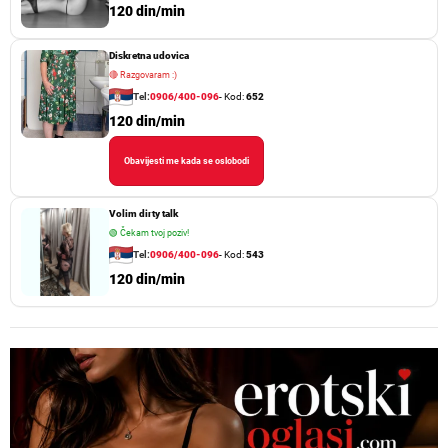
120 din/min
Diskretna udovica
🔴
Razgovaram :)
Tel:
0906/400-096
- Kod:
652
120 din/min
Obavijesti me kada se oslobodi
Volim dirty talk
🟢
Čekam tvoj poziv!
Tel:
0906/400-096
- Kod:
543
120 din/min